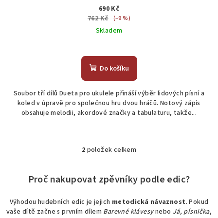
akordy, tabulatura)
690 Kč
762 Kč
(–9 %)
Skladem
Do košíku
Soubor tří dílů Dueta pro ukulele přináší výběr lidových písní a
koled v úpravě pro společnou hru dvou hráčů. Notový zápis
obsahuje melodii, akordové značky a tabulaturu, takže...
2
položek celkem
O
v
l
Proč nakupovat zpěvníky podle edic?
á
d
Výhodou hudebních edic je jejich
metodická návaznost
. Pokud
a
vaše dítě začne s prvním dílem
Barevné klávesy
nebo
Já, písnička
,