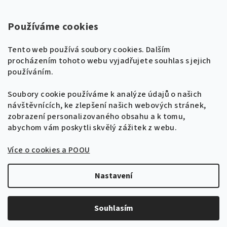
Super Noty, s.r.o.
Používáme cookies
Na struze 227/1, Praha 1
Tento web používá soubory cookies. Dalším
IČ: 04568672
procházením tohoto webu vyjadřujete souhlas s jejich
používáním.
Zákaznická podpora
+420 604 485 792
Naladíme tě na nové zpěvníky!
Soubory cookie používáme k analýze údajů o našich
🎸
návštěvnících, ke zlepšení našich webových stránek,
Získej tipy, novinky a
10 % slevu
na první
info@supernoty.cz
zobrazení personalizovaného obsahu a k tomu,
objednávku.
V pracovních dnech od 8:00 do 17:00
abychom vám poskytli skvělý zážitek z webu.
Bezpečná platba kartou
Více o cookies a POOU
Přihlásit se k odběru
VISA
Zásady zpracování osobních údajů
Nastavení
Copyright 2026
Zpěvníky.cz
. Všechna práva vyhrazena.
Upravit nastavení cookies
Souhlasím
Vytvořil Shoptet