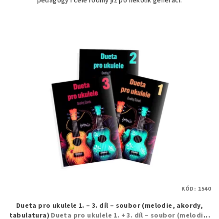
pedagogy i celé rodiny již po několik generací.
KÓD:
1540
Dueta pro ukulele 1. – 3. díl – soubor (melodie, akordy,
tabulatura)
Dueta pro ukulele 1. + 3. díl – soubor (melodie,