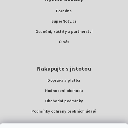
p
a
Poradna
t
SuperNoty.cz
í
Ocenění, záštity a partnerství
O nás
Nakupujte s jistotou
Doprava a platba
Hodnocení obchodu
Obchodní podmínky
Podmínky ochrany osobních údajů
Kontakty