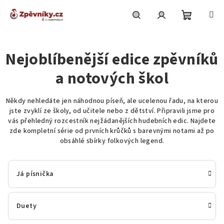
Přejít
na
obsah
Nákupní
Hledat
Přihlášení
Nejoblíbenější edice zpěvníků
košík
a notových škol
Někdy nehledáte jen náhodnou píseň, ale ucelenou řadu, na kterou
jste zvyklí ze školy, od učitele nebo z dětství. Připravili jsme pro
vás přehledný rozcestník nejžádanějších hudebních edic. Najdete
zde kompletní série od prvních krůčků s barevnými notami až po
obsáhlé sbírky folkových legend.
Já písnička
Duety