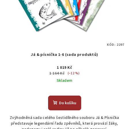
o
d
u
k
t
KÓD:
2297
ů
Já & písnička 1-6 (sada produktů)
1 019 Kč
1 164 Kč
(–12 %)
Skladem
Do košíku
Zvýhodněná sada celého šestidílného souboru Já & Písnička
představuje legendární řadu zpěvníků, která provází žáky,