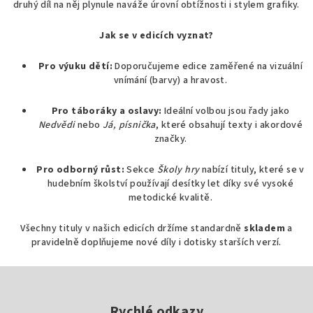
c
druhý díl na něj plynule naváže úrovní obtížnosti i stylem grafiky.
í
p
Jak se v edicích vyznat?
r
Pro výuku dětí:
Doporučujeme edice zaměřené na vizuální
v
vnímání (barvy) a hravost.
k
y
Pro táboráky a oslavy:
Ideální volbou jsou řady jako
v
Nedvědi
nebo
Já, písnička
, které obsahují texty i akordové
ý
značky.
p
i
Pro odborný růst:
Sekce
Školy hry
nabízí tituly, které se v
s
hudebním školství používají desítky let díky své vysoké
u
metodické kvalitě.
Všechny tituly v našich edicích držíme standardně
skladem
a
pravidelně doplňujeme nové díly i dotisky starších verzí.
Z
á
Rychlé odkazy