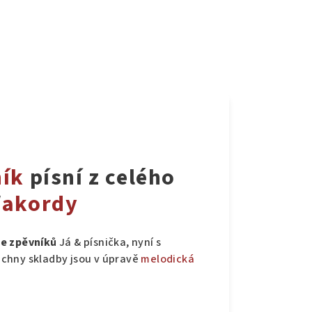
ník
písní z celého
/
akordy
ie
zpěvníků
Já & písnička, nyní s
echny skladby jsou v úpravě
melodická