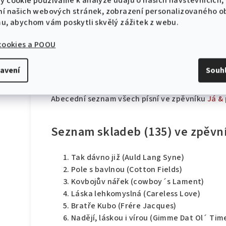
y cookie používáme k analýze údajů o našich návštěvnících,
Já & písnička 2
10 % sleva na první objednávku!
ní našich webových stránek, zobrazení personalizovaného 
Já & písnička 3
mu, abychom vám poskytli skvělý zážitek z webu.
Já & písnička 5
Já & písnička 6
 cookies a POOU
Soubory ke stažení
avení
Souh
CHCI SLEVU
Zásady zpracování osobních údajů
Abecední seznam všech písní ve zpěvníku
Já & 
Seznam skladeb (135) ve zpěvn
Tak dávno již (Auld Lang Syne)
Pole s bavlnou (Cotton Fields)
Kovbojův nářek (cowboy´s Lament)
Láska lehkomyslná (Careless Love)
Bratře Kubo (Frére Jacques)
Nadějí, láskou i vírou (Gimme Dat Ol´ Tim