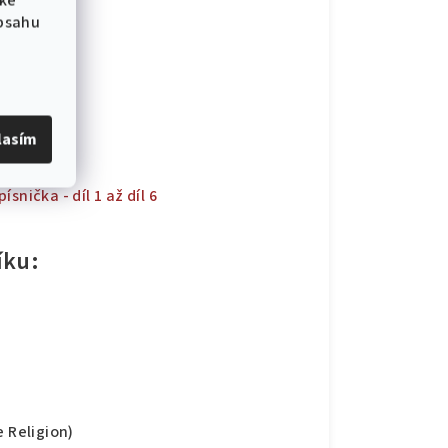
 ke
obsahu
lasím
písnička - díl 1 až díl 6
íku:
e Religion)