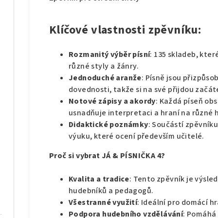
Klíčové vlastnosti zpěvníku:
Rozmanitý výběr písní
: 135 skladeb, kter
různé styly a žánry.
Jednoduché aranže
: Písně jsou přizpůs
dovednosti, takže si na své přijdou začáte
Notové zápisy a akordy
: Každá píseň ob
usnadňuje interpretaci a hraní na různé 
Didaktické poznámky
: Součástí zpěvníku
výuku, které ocení především učitelé.
Proč si vybrat JÁ & PÍSNIČKA 4?
Kvalita a tradice
: Tento zpěvník je výsl
hudebníků a pedagogů.
Všestranné využití
: Ideální pro domácí h
Podpora hudebního vzdělávání
: Pomáhá 