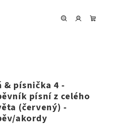
Hledat
Přihlášení
Nákupní
košík
W
á & písnička 4 -
pěvník písní z celého
věta (červený) -
pěv/akordy