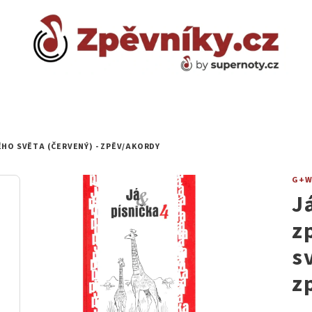
ELÉHO SVĚTA (ČERVENÝ) - ZPĚV/AKORDY
G+
J
z
s
z