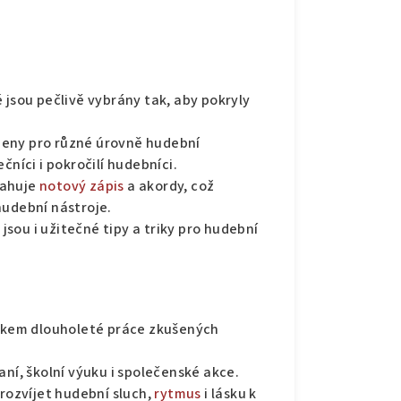
é jsou pečlivě vybrány tak, aby pokryly
obeny pro různé úrovně hudební
čníci i pokročilí hudebníci.
sahuje
notový zápis
a akordy, což
hudební nástroje.
 jsou i užitečné tipy a triky pro hudební
edkem dlouholeté práce zkušených
raní, školní výuku i společenské akce.
rozvíjet hudební sluch,
rytmus
i lásku k