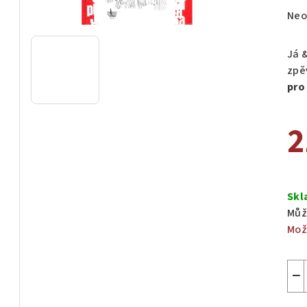
Prů
Neo
hod
pro
Já &
je
zpě
0,0
pro
z
5
2
hvě
Měr
cen
Skl
Můž
Mož
−