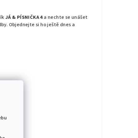
ník
JÁ & PÍSNIČKA 4
a nechte se unášet
by. Objednejte si ho ještě dnes a
ebu
ěvníku