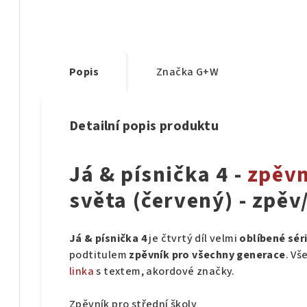
Popis
Značka
G+W
Detailní popis produktu
Já & písnička 4 -
zpěv
světa (červený) - zpěv
Já & písnička 4
je čtvrtý díl velmi
oblíbené
sér
podtitulem
zpěvník pro všechny generace
. Vš
linka
s textem, akordové značky.
Zpěvník pro střední školy