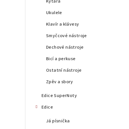
a
Kytara
n
Ukulele
n
Klavír a klávesy
í
Smyčcové nástroje
p
Dechové nástroje
a
Bicí a perkuse
n
Ostatní nástroje
e
Zpěv a sbory
l
Edice SuperNoty
Edice
Já písnička