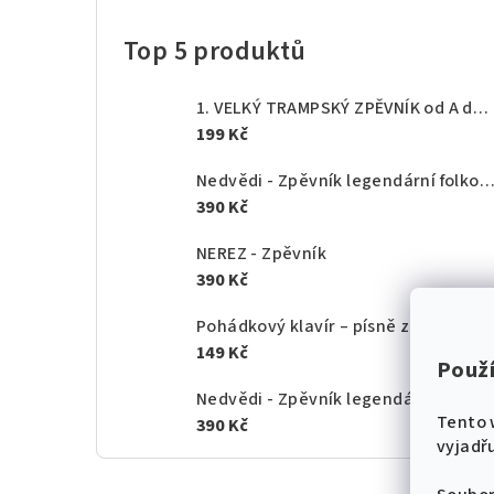
Top 5 produktů
1. VELKÝ TRAMPSKÝ ZPĚVNÍK od A do Z - texty akordy
199 Kč
Nedvědi - Zpěvník legendární folkové rodiny - 1.
390 Kč
NEREZ - Zpěvník
390 Kč
Pohádkový klavír – písně z českých po
149 Kč
Použ
Nedvědi - Zpěvník legendární folkové rodiny - 2.
Tento 
390 Kč
vyjadřu