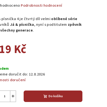
měrné
hodnoceno
Podrobnosti hodnocení
nocení
duktu
 písnička 4 je čtvrtý díl velmi
oblíbené série
vníků
Já & písnička
, nyní s podtitulem
zpěvník
 všechny generace
.
19 Kč
zdiček.
ná
a:
adem
eme doručit do:
12.8.2026
nosti doručení
+
Do košíku