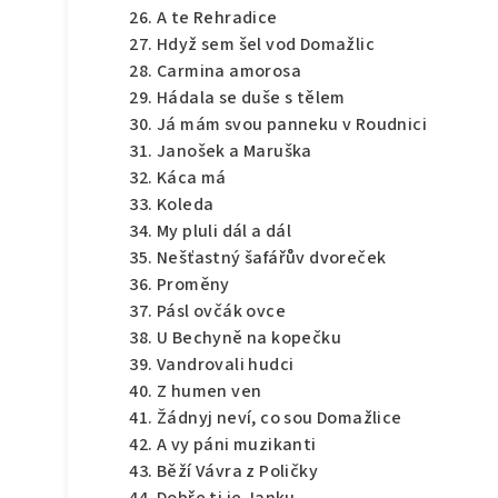
A te Rehradice
Hdyž sem šel vod Domažlic
Carmina amorosa
Hádala se duše s tělem
Já mám svou panneku v Roudnici
Janošek a Maruška
Káca má
Koleda
My pluli dál a dál
Nešťastný šafářův dvoreček
Proměny
Pásl ovčák ovce
U Bechyně na kopečku
Vandrovali hudci
Z humen ven
Žádnyj neví, co sou Domažlice
A vy páni muzikanti
Běží Vávra z Poličky