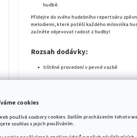
hudbě.
Přidejte do svého hudebního repertoáru zpěv
melodiemi, které potěší každého milovníka hud
začněte objevovat radost z hudby!
Rozsah dodávky:
díl
tištěné provedení v pevné vazbě
Doporučené produkty:
hádek pro klavír
íváme cookies
Kompletní Série
🎸 Pojďme se naladit na
JÁ & PÍSNIČKA – Kompletní Série
díl
web používá soubory cookies. Dalším procházením tohoto w
stejnou notu! 🎸
Další díly ze série tohoto populárního zp
jete souhlas s jejich používáním.
Já & písnička 1
Nové zpěvníky, noty a akce přímo do tvého
Já & písnička 1 - Klavír
e-mailu.