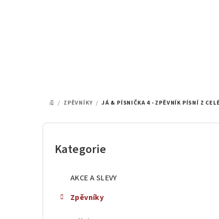
Přejít
na
obsah
/
ZPĚVNÍKY
/
JÁ & PÍSNIČKA 4 - ZPĚVNÍK PÍSNÍ Z C
DOMŮ
P
o
Kategorie
Přeskočit
kategorie
s
AKCE A SLEVY
t
Zpěvníky
r