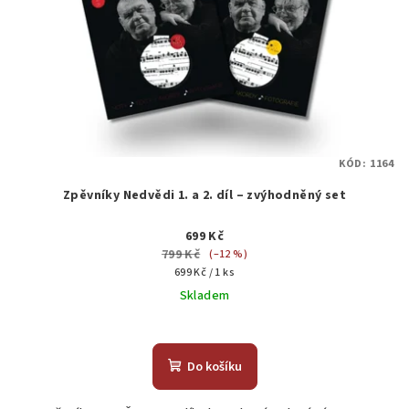
KÓD:
1164
Zpěvníky Nedvědi 1. a 2. díl – zvýhodněný set
699 Kč
799 Kč
(–12 %)
Měrná
699 Kč / 1 ks
cena:
Skladem
Průměrné
hodnocení
produktu
Do košíku
je
4,7