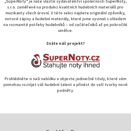
„SuperNoty“ je naše vlastní vydavatelství společnosti SuperNoty,
r
s.r.o. zaměřené na produkci kvalitních hudebních materiálů pro
v
muzikanty všech úrovní. V této sekci najdete originální zpěvníky,
k
notové zápisy a hudební materiály, které jsme vyvinuli s ohledem
na rozmanité potřeby hudebníků – od začátečníků až po pokročilé
y
umělce.
v
ý
Znáte náš projekt?
p
i
s
u
Prohlédněte si naši nabídku a objevte jedinečné tituly, které vám
pomohou rozvíjet váš hudební talent a přinést do vaší tvorby nové
podněty.
Z
á