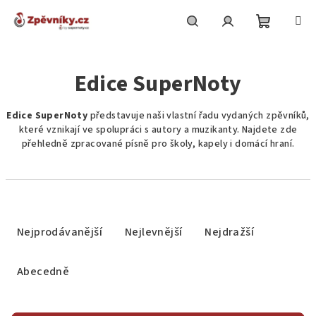
Přejít
na
obsah
Nákupní
Hledat
Přihlášení
Edice SuperNoty
košík
Edice SuperNoty
představuje naši vlastní řadu vydaných zpěvníků,
které vznikají ve spolupráci s autory a muzikanty. Najdete zde
přehledně zpracované písně pro školy, kapely i domácí hraní.
Ř
a
Nejprodávanější
Nejlevnější
Nejdražší
z
e
Abecedně
n
í