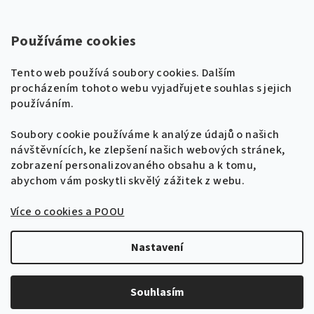
Kontakty
Super Noty, s.r.o.
Používáme cookies
Na struze 227/1, Praha 1
Tento web používá soubory cookies. Dalším
IČ: 04568672
procházením tohoto webu vyjadřujete souhlas s jejich
používáním.
Zákaznická podpora
+420 604 485 792
Naladíme tě na nové zpěvníky!
Soubory cookie používáme k analýze údajů o našich
🎸
návštěvnících, ke zlepšení našich webových stránek,
Získej tipy, novinky a
10 % slevu
na první
info@supernoty.cz
zobrazení personalizovaného obsahu a k tomu,
objednávku.
V pracovních dnech od 8:00 do 17:00
abychom vám poskytli skvělý zážitek z webu.
Bezpečná platba kartou
Více o cookies a POOU
Přihlásit se k odběru
VISA
Zásady zpracování osobních údajů
Nastavení
Copyright 2026
Zpěvníky.cz
. Všechna práva vyhrazena.
Upravit nastavení cookies
Souhlasím
Vytvořil Shoptet