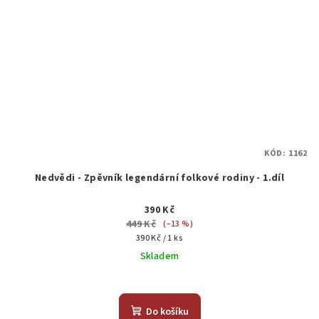
KÓD:
1162
Nedvědi - Zpěvník legendární folkové rodiny - 1.díl
390 Kč
449 Kč
(–13 %)
Měrná
390 Kč / 1 ks
cena:
Skladem
Průměrné
hodnocení
produktu
Do košíku