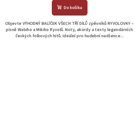
produktu
Do košíku
je
4,6
Objevte VÝHODNÝ BALÍČEK VŠECH TŘÍ DÍLŮ zpěvníků RYVOLOVKY –
z
písně Wabiho a Mikiho Ryvolů. Noty, akordy a texty legendárních
5
českých folkových hitů. Ideální pro hudební nadšence...
hvězdiček.