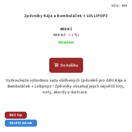
KÓD:
998
Zpěvníky Kája a Bambuláček + LOLLIPOPZ
490 Kč
498 Kč
(–1 %)
Skladem
Průměrné
hodnocení
produktu
Do košíku
je
4,0
Vyzkoušejte výhodnou sadu oblíbených zpěvníků pro děti Kája a
z
Bambuláček + Lollipopz ! Zpěvníky obsahují jejich největší hity,
5
noty, akordy a ilustrace.
hvězdiček.
Náš tip
Skvělý dárek