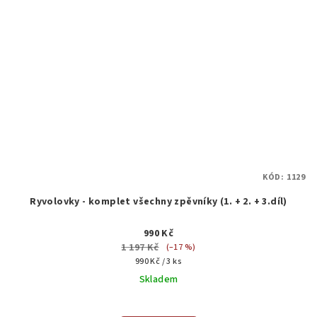
KÓD:
1129
Ryvolovky - komplet všechny zpěvníky (1. + 2. + 3.díl)
990 Kč
1 197 Kč
(–17 %)
Měrná
990 Kč / 3 ks
cena:
Skladem
Průměrné
hodnocení