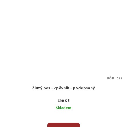
KÓD:
122
Žlutý pes - Zpěvník - podepsaný
690 Kč
Skladem
Průměrné
hodnocení