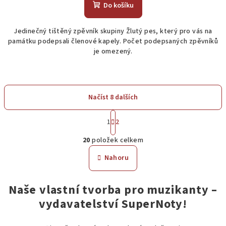
produktu
Do košíku
je
5,0
Jedinečný tištěný zpěvník skupiny Žlutý pes, který pro vás na
z
památku podepsali členové kapely. Počet podepsaných zpěvníků
5
je omezený.
hvězdiček.
Načíst 8 dalších
S
t
1
2
O
r
20
položek celkem
á
v
n
l
Nahoru
k
á
o
d
v
Naše vlastní tvorba pro muzikanty –
a
á
n
vydavatelství SuperNoty!
c
í
í
p