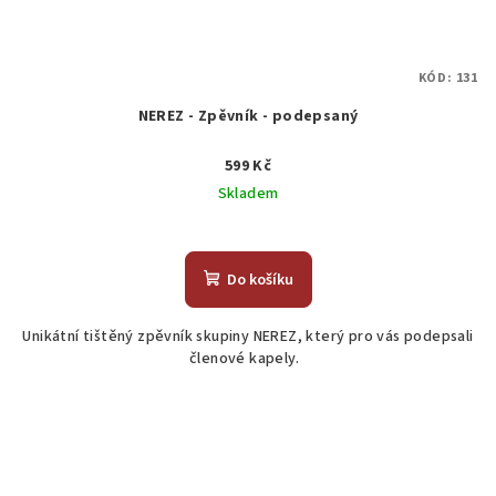
KÓD:
131
NEREZ - Zpěvník - podepsaný
599 Kč
Skladem
Průměrné
hodnocení
produktu
Do košíku
je
5,0
Unikátní tištěný zpěvník skupiny NEREZ, který pro vás podepsali
z
členové kapely.
5
hvězdiček.