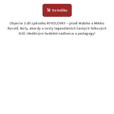
hodnocení
produktu
Do košíku
je
4,8
Objevte 3.díl zpěvníku RYVOLOVKY – písně Wabiho a Mikiho
z
Ryvolů. Noty, akordy a texty legendárních českých folkových
5
hitů. Ideální pro hudební nadšence a pedagogy!
hvězdiček.