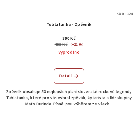
KÓD:
124
Tublatanka - Zpěvník
390 Kč
495 Kč
(–21 %)
Vyprodáno
Průměrné
hodnocení
produktu
Detail
je
5,0
Zpěvník obsahuje 50 nejlepších písní slovenské rockové legendy
z
Tublatanka, které pro vás vybral zpěvák, kytarista a lídr skupiny
5
Maťo Ďurinda. Písně jsou výběrem ze všech...
hvězdiček.