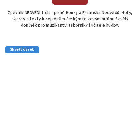
je
5,0
Zpěvník NEDVĚDI 1.díl – písně Honzy a Františka Nedvědů. Noty,
z
akordy a texty k největším českým folkovým hitům. Skvělý
5
doplněk pro muzikanty, táborníky i učitele hudby.
hvězdiček.
Skvělý dárek