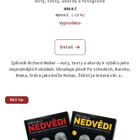
noty, texty, akordy a fotografie
449 Kč
499 Kč
(–10 %)
Vyprodáno
Detail
Zpěvník Richard Müller – noty, texty a akordy k výběru jeho
nejznámějších skladeb. Obsahuje písně Po schodoch, Baroko,
Rieka, Srdce jako kníže Rohan, Štěstí je krásná věc a...
Náš tip