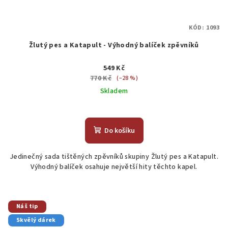
KÓD:
1093
Žlutý pes a Katapult - Výhodný balíček zpěvníků
549 Kč
770 Kč
(–28 %)
Skladem
Průměrné
hodnocení
produktu
Do košíku
je
5,0
Jedinečný sada tištěných zpěvníků skupiny Žlutý pes a Katapult.
z
Výhodný balíček osahuje největší hity těchto kapel.
5
hvězdiček.
Náš tip
Skvělý dárek