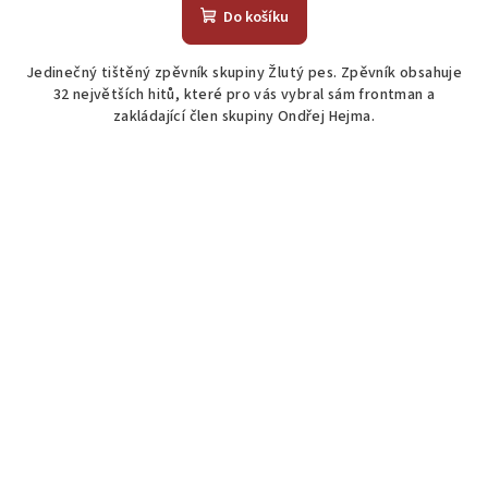
produktu
Do košíku
je
4,5
Jedinečný tištěný zpěvník skupiny Žlutý pes. Zpěvník obsahuje
z
32 největších hitů, které pro vás vybral sám frontman a
5
zakládající člen skupiny Ondřej Hejma.
hvězdiček.