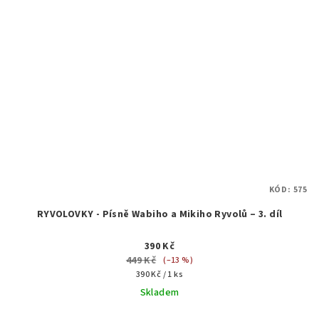
KÓD:
575
RYVOLOVKY - Písně Wabiho a Mikiho Ryvolů – 3. díl
390 Kč
449 Kč
(–13 %)
Měrná
390 Kč / 1 ks
cena:
Skladem
Průměrné