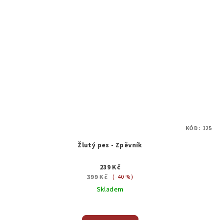
KÓD:
125
Žlutý pes - Zpěvník
239 Kč
399 Kč
(–40 %)
Skladem
Průměrné
hodnocení