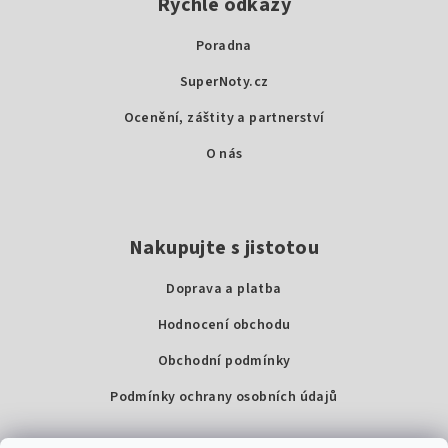
p
Rychlé odkazy
a
Poradna
t
SuperNoty.cz
í
Ocenění, záštity a partnerství
O nás
Nakupujte s jistotou
Doprava a platba
Hodnocení obchodu
Obchodní podmínky
Podmínky ochrany osobních údajů