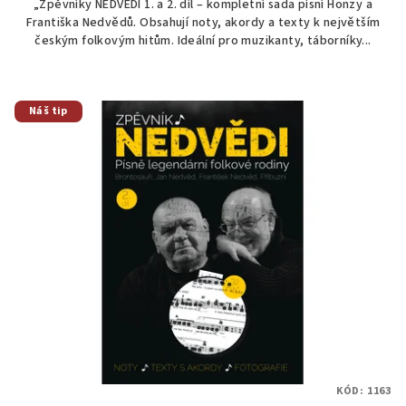
„Zpěvníky NEDVĚDI 1. a 2. díl – kompletní sada písní Honzy a
z
Františka Nedvědů. Obsahují noty, akordy a texty k největším
5
českým folkovým hitům. Ideální pro muzikanty, táborníky...
hvězdiček.
Náš tip
KÓD:
1163