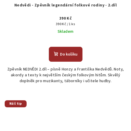
Nedvědi - Zpěvník legendární folkové rodiny - 2.díl
390 Kč
Měrná
390 Kč / 1 ks
cena:
Skladem
Průměrné
hodnocení
produktu
Do košíku
je
5,0
Zpěvník NEDVĚDI 2.díl – písně Honzy a Františka Nedvědů. Noty,
z
akordy a texty k největším českým folkovým hitům. Skvělý
5
doplněk pro muzikanty, táborníky i učitele hudby.
hvězdiček.
Náš tip