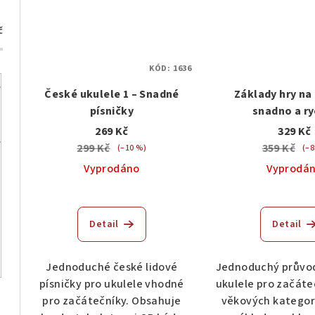
č
KÓD:
1636
České ukulele 1 – Snadné
Základy hry na
písničky
snadno a ry
269 Kč
329 Kč
299 Kč
359 Kč
(–10 %)
(–8
Vyprodáno
Vyprodá
Detail
Detail
Jednoduché české lidové
Jednoduchý průvo
písničky pro ukulele vhodné
ukulele pro začáte
pro začátečníky. Obsahuje
věkových kategori