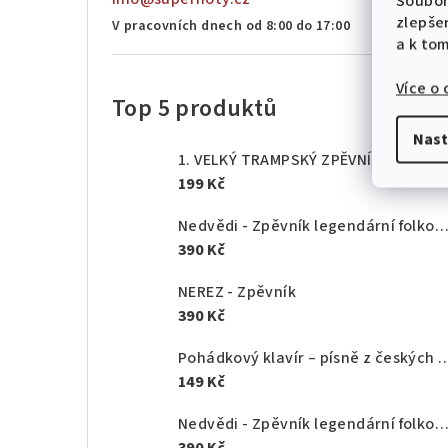
Soubor
zlepše
V pracovních dnech od 8:00 do 17:00
a k to
Více o
Top 5 produktů
Nast
1. VELKÝ TRAMPSKÝ ZPĚVNÍK od A do Z - texty akordy
199 Kč
Nedvědi - Zpěvník legendární folkové rodiny - 1.
390 Kč
NEREZ - Zpěvník
390 Kč
Pohádkový klavír – písně z českých po
149 Kč
Nedvědi - Zpěvník legendární folkové rodiny - 2.
390 Kč