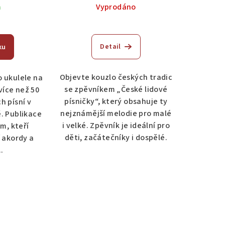
m
Vyprodáno
Detail
ku
Objevte kouzlo českých tradic
o ukulele na
se zpěvníkem „České lidové
více než 50
písničky“, který obsahuje ty
h písní v
nejznámější melodie pro malé
. Publikace
i velké. Zpěvník je ideální pro
m, kteří
děti, začátečníky i dospělé.
í akordy a
..