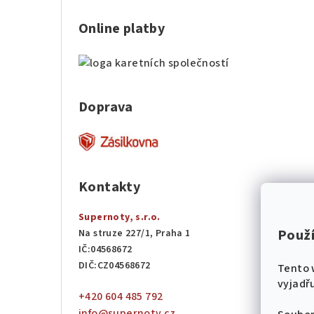
Online platby
Doprava
Kontakty
Supernoty, s.r.o.
Použ
Na struze 227/1, Praha 1
IČ:04568672
DIČ:CZ04568672
Tento 
vyjadřu
+420 604 485 792
info@supernoty.cz