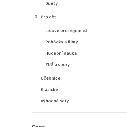
Duety
Pro děti
Lidové pro nejmenší
Pohádky a filmy
Hudební nauka
ZUŠ a sbory
Učebnice
Klasické
Výhodné sety