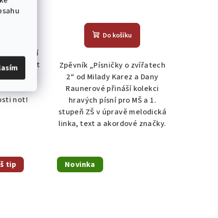
 ke
obsahu
Do košíku
která naučí
ouky zahrát
Zpěvník „Písničky o zvířatech
lasím
é skladby
2“ od Milady Karez a Dany
a to i bez
Raunerové přináší kolekci
sti not!
hravých písní pro MŠ a 1.
stupeň ZŠ v úpravě melodická
linka, text a akordové značky.
š tip
Novinka