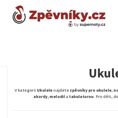
Ukul
V kategorii
Ukulele
najdete
zpěvníky pro ukulele
,
no
akordy
,
melodií
a
tabulaturou
. Pro děti, 