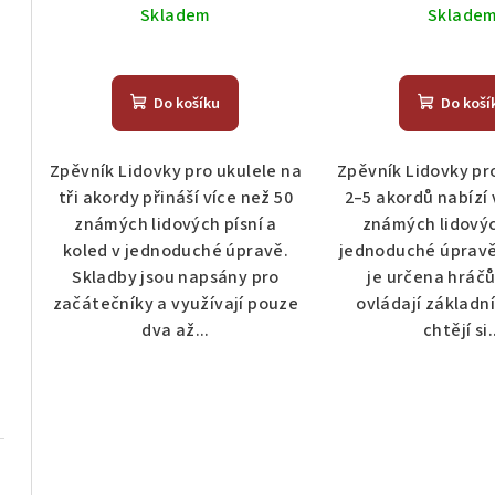
k
Skladem
Sklade
u
t
k
ů
Do košíku
Do koší
t
ů
Zpěvník Lidovky pro ukulele na
Zpěvník Lidovky pr
tři akordy přináší více než 50
2–5 akordů nabízí 
známých lidových písní a
známých lidovýc
koled v jednoduché úpravě.
jednoduché úpravě
Skladby jsou napsány pro
je určena hráčů
začátečníky a využívají pouze
ovládají základn
dva až...
chtějí si.