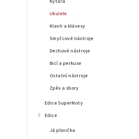
a
Kytara
n
Ukulele
n
Klavír a klávesy
í
Smyčcové nástroje
p
Dechové nástroje
a
Bicí a perkuse
n
Ostatní nástroje
e
Zpěv a sbory
l
Edice SuperNoty
Edice
Já písnička