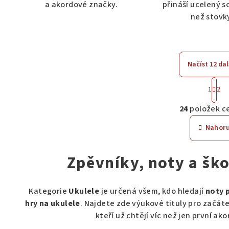
a akordové značky.
přináší ucelený s
než stovky
Načíst 12 dal
S
1
2
t
O
r
24
položek c
v
á
l
n
Nahor
k
á
o
d
Zpěvníky, noty a ško
v
a
á
c
n
Kategorie
Ukulele
je určená všem, kdo hledají
noty 
í
í
hry na ukulele
. Najdete zde výukové tituly pro začáte
p
kteří už chtějí víc než jen první a