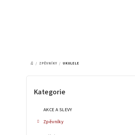
Přejít
na
obsah
/
ZPĚVNÍKY
/
UKULELE
DOMŮ
P
o
Kategorie
Přeskočit
kategorie
s
AKCE A SLEVY
t
Zpěvníky
r