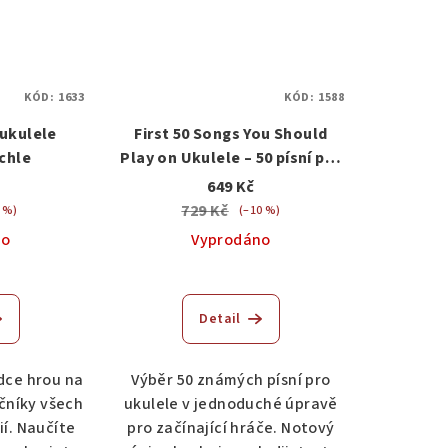
KÓD:
1633
KÓD:
1588
 ukulele
First 50 Songs You Should
chle
Play on Ukulele – 50 písní pro
ukulele
649 Kč
729 Kč
 %)
(–10 %)
no
Vyprodáno
Detail
dce hrou na
Výběr 50 známých písní pro
čníky všech
ukulele v jednoduché úpravě
í. Naučíte
pro začínající hráče. Notový