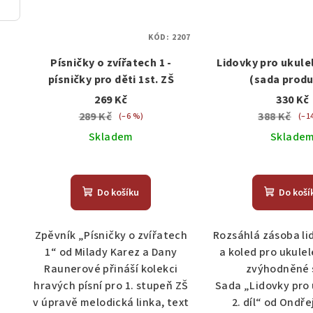
KÓD:
2207
Písničky o zvířatech 1 -
Lidovky pro ukulele
písničky pro děti 1st. ZŠ
(sada produ
269 Kč
330 Kč
289 Kč
388 Kč
(–6 %)
(–1
Skladem
Sklade
Do košíku
Do koší
Zpěvník „Písničky o zvířatech
Rozsáhlá zásoba li
1“ od Milady Karez a Dany
a koled pro ukule
Raunerové přináší kolekci
zvýhodněné 
hravých písní pro 1. stupeň ZŠ
Sada „Lidovky pro 
v úpravě melodická linka, text
2. díl“ od Ondř