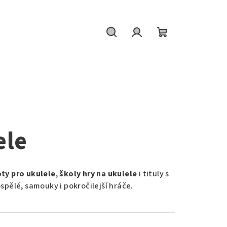
Hledat
Přihlášení
Nákupní
košík
ele
ty pro ukulele
,
školy hry na ukulele
i tituly s
dospělé, samouky i pokročilejší hráče.