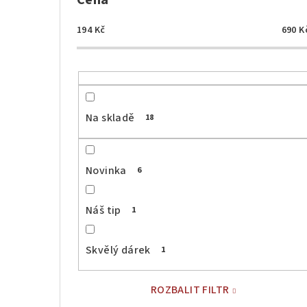
Cena
194
Kč
690
K
Na skladě
18
Novinka
6
Náš tip
1
Skvělý dárek
1
ROZBALIT FILTR