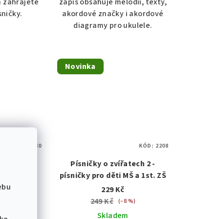
a zahrajete
zápis obsahuje melodii, texty,
sničky.
akordové značky i akordové
diagramy pro ukulele.
Novinka
KÓD:
730
KÓD:
2208
kulele:
Písničky o zvířatech 2 -
amouky a
písničky pro děti MŠ a 1st. ZŠ
ebu
odie/akordy
229 Kč
249 Kč
(–8 %)
no
Skladem