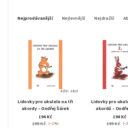
Ř
a
Nejprodávanější
Nejlevnější
Nejdražší
A
z
V
e
ý
n
p
í
i
p
s
r
p
KÓD:
1423
o
Lidovky pro ukulele na tři
Lidovky pro ukul
r
d
akordy – Ondřej Šárek
akordů – Ondře
o
u
194 Kč
194 Kč
199 Kč
199 Kč
d
(–2 %)
(–2