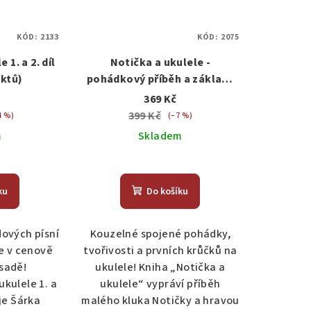
KÓD:
2133
KÓD:
2075
 1. a 2. díl
Notička a ukulele -
ktů)
pohádkový příběh a základy
hry na ukulele
369 Kč
399 Kč
4 %)
(–7 %)
m
Skladem
ku
Do košíku
dových písní
Kouzelné spojené pohádky,
le v cenově
tvořivosti a prvních krůčků na
sadě!
ukulele! Kniha „Notička a
ukulele 1. a
ukulele“ vypráví příběh
eje Šárka
malého kluka Notičky a hravou