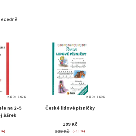
becedně
KÓD:
1426
KÓD:
1696
ele na 2–5
České lidové písničky
j Šárek
199 Kč
229 Kč
 %)
(–13 %)