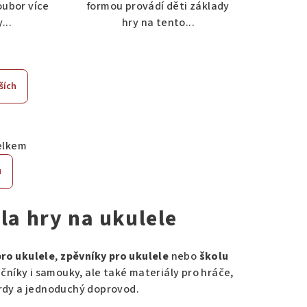
oubor více
formou provádí děti základy
...
hry na tento...
ších
elkem
u
la hry na ukulele
pro ukulele
,
zpěvníky pro ukulele
nebo
školu
čníky i samouky, ale také materiály pro hráče,
kordy a jednoduchý doprovod.