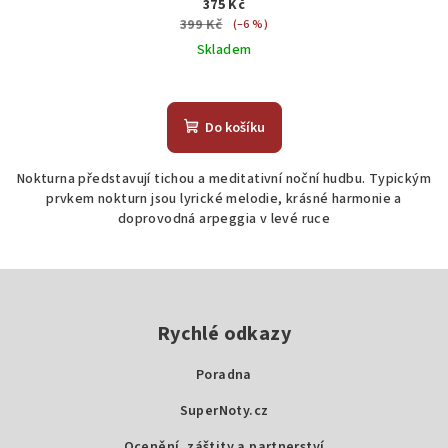
375 Kč
399 Kč
(–6 %)
Skladem
Do košíku
Nokturna představují tichou a meditativní noční hudbu. Typickým
prvkem nokturn jsou lyrické melodie, krásné harmonie a
doprovodná arpeggia v levé ruce
Z
á
p
Rychlé odkazy
a
Poradna
t
SuperNoty.cz
í
Ocenění, záštity a partnerství