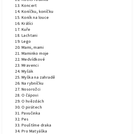
Koncert
Koníčku, koníčku
Koník na louce
Králíci
Kuře
Lachtani
Lego
Mami, mami
Maminko moje
Medvídkové
Mravenci
Myšák
Myška na zahradě
Na rybníčku
Nosorožci
O čápovi
O hvězdách
O pirátech
Pavučinka
Pes
Pouštíme draka
Pro Matyáška