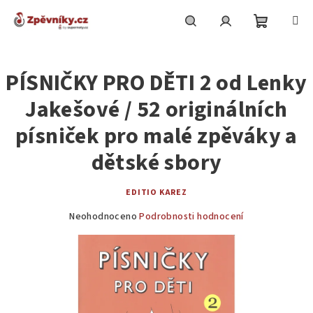
Přejít
na
obsah
Nákupní
Hledat
Přihlášení
PÍSNIČKY PRO DĚTI 2 od Lenky
košík
Jakešové / 52 originálních
písniček pro malé zpěváky a
dětské sbory
EDITIO KAREZ
Průměrné
Neohodnoceno
Podrobnosti hodnocení
hodnocení
produktu
je
0,0
z
5