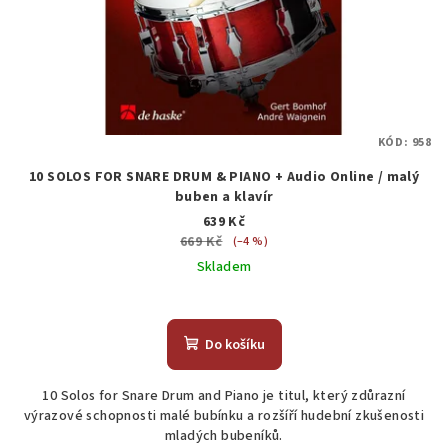
KÓD:
958
10 SOLOS FOR SNARE DRUM & PIANO + Audio Online / malý
buben a klavír
639 Kč
669 Kč
(–4 %)
Skladem
Do košíku
10 Solos for Snare Drum and Piano je titul, který zdůrazní
výrazové schopnosti malé bubínku a rozšíří hudební zkušenosti
mladých bubeníků.