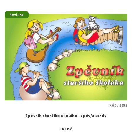
Novinka
KÓD:
2252
Zpěvník staršího školáka - zpěv/akordy
169 Kč