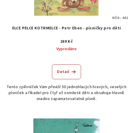
KÓD:
442
ELCE PELCE KOTRMELCE - Petr Eben - písničky pro děti
269 Kč
Vyprodáno
Detail
Tento zpěvníček Vám přináší 50 jednohlasých hravých, veselých
písniček a říkadel pro čtyř až osmileté děti a obsahuje hlavně
snadno zapamatovatelné písně.