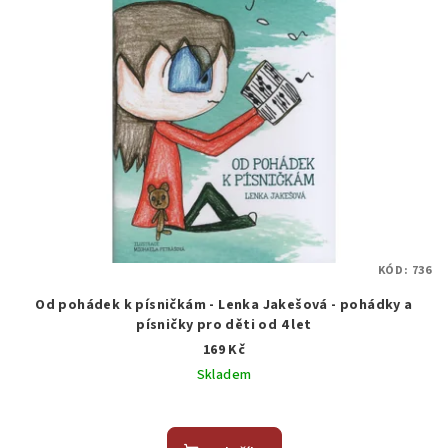
KÓD:
736
Od pohádek k písničkám - Lenka Jakešová - pohádky a
písničky pro děti od 4 let
169 Kč
Skladem