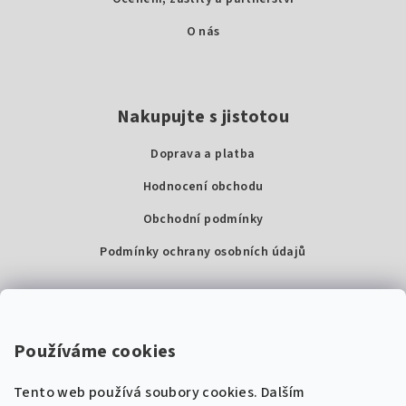
O nás
Nakupujte s jistotou
Doprava a platba
Hodnocení obchodu
Obchodní podmínky
Podmínky ochrany osobních údajů
Kontakty
Super Noty, s.r.o.
Používáme cookies
Na struze 227/1, Praha 1
Tento web používá soubory cookies. Dalším
IČ: 04568672