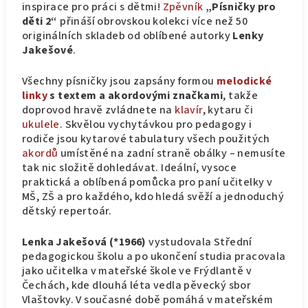
inspirace pro práci s dětmi!
Zpěvník
„Písničky pro
děti 2“
přináší obrovskou kolekci více než 50
originálních skladeb od oblíbené autorky
Lenky
Jakešové
.
Všechny písničky jsou zapsány formou
melodické
linky
s textem a akordovými značkami
, takže
doprovod hravě zvládnete na
klavír
, kytaru či
ukulele
. Skvělou vychytávkou pro pedagogy i
rodiče jsou kytarové tabulatury všech použitých
akordů
umístěné na zadní straně obálky – nemusíte
tak nic složitě dohledávat. Ideální, vysoce
praktická a oblíbená pomůcka pro paní učitelky v
MŠ, ZŠ a pro každého, kdo hledá svěží a jednoduchý
dětský repertoár.
Lenka Jakešová (*1966)
vystudovala Střední
pedagogickou školu a po ukončení studia pracovala
jako učitelka v mateřské škole ve Frýdlantě v
Čechách, kde dlouhá léta vedla pěvecký sbor
Vlaštovky. V současné době pomáhá v mateřském