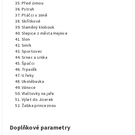
Před zimou
Pstruh
Ptáčci v zimě
Skřítkové
Slaměný klobouk
Slepice z města Hejnice
Slon
Smrk
Sportovec
Srnec a srnka
Špačci
Trpaslík
U řeky
Ukolébavka
Vánoce
Vlaštovky na jaře
Výlet do Jizerek
Žabka princeznou
Doplňkové parametry