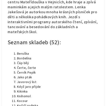
centru Mateřídouška v Hejnicích, kde hraje a zpívá
maminkám a jejich malým ratolestem. Lenka
Jakešová je autorkou mnoha krásných písniček pro
děti a několika pohádkových knih. Jezdí s
interaktivními programy autorského čtení, zpívání,
tancování a besedování do základních a
mateřských škol.
Seznam skladeb (52):
Beruška
Bordelína
Čáp bílý
Čerte, čerte
Červík Pepík
Jako pták
Javorový list
Když jaro přijde
Kikinka
Knihomol
Kocour
Kočičí rodinka