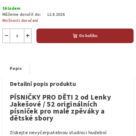
Měrná
Skladem
cena:
Můžeme doručit do:
12.8.2026
Možnosti doručení
−
+
Do košíku
Popis
Detailní popis produktu
PÍSNIČKY PRO DĚTI 2 od Lenky
Jakešové / 52 originálních
písniček pro malé zpěváky a
dětské sbory
Získejte nevyčerpatelnou studnici hudební