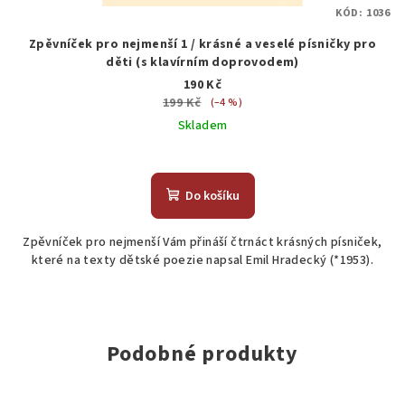
KÓD:
1036
Zpěvníček pro nejmenší 1 / krásné a veselé písničky pro
děti (s klavírním doprovodem)
190 Kč
199 Kč
(–4 %)
Skladem
Do košíku
Zpěvníček pro nejmenší Vám přináší čtrnáct krásných písniček,
které na texty dětské poezie napsal Emil Hradecký (*1953).
Podobné produkty