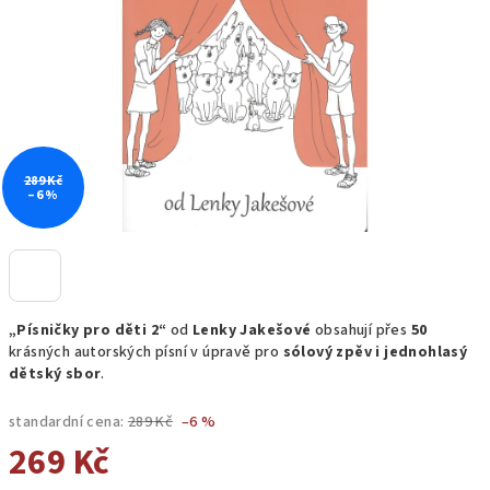
hvězdiček.
289 Kč
–6 %
„Písničky pro děti 2“
od
Lenky Jakešové
obsahují přes
50
krásných autorských písní v úpravě pro
sólový zpěv i jednohlasý
dětský sbor
.
standardní cena:
289 Kč
–6 %
269 Kč