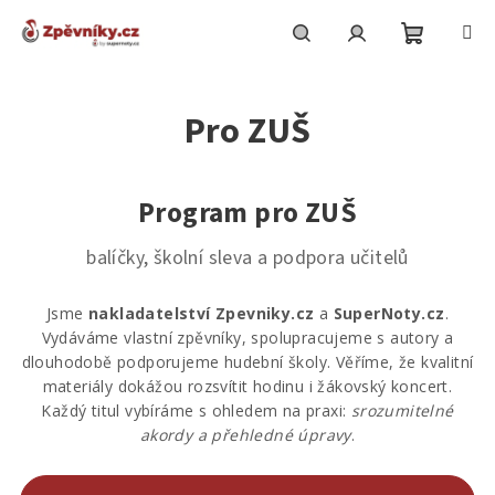
Přejít
na
obsah
Nákupní
Hledat
Přihlášení
Pro ZUŠ
košík
Program pro ZUŠ
balíčky, školní sleva a podpora učitelů
Jsme
nakladatelství Zpevniky.cz
a
SuperNoty.cz
.
Vydáváme vlastní zpěvníky, spolupracujeme s autory a
dlouhodobě podporujeme hudební školy. Věříme, že kvalitní
materiály dokážou rozsvítit hodinu i žákovský koncert.
Každý titul vybíráme s ohledem na praxi:
srozumitelné
akordy a přehledné úpravy
.