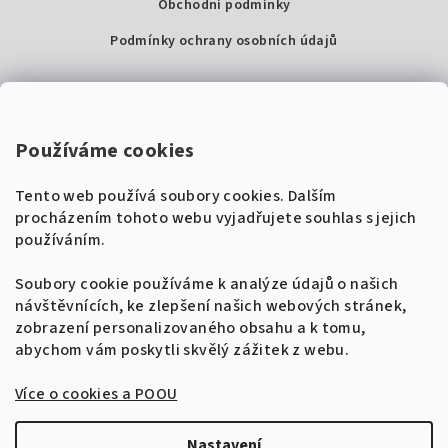
Obchodní podmínky
Podmínky ochrany osobních údajů
Kontakty
Super Noty, s.r.o.
Používáme cookies
Na struze 227/1, Praha 1
Tento web používá soubory cookies. Dalším
IČ: 04568672
procházením tohoto webu vyjadřujete souhlas s jejich
používáním.
Zákaznická podpora
+420 604 485 792
Naladíme tě na nové zpěvníky!
Soubory cookie používáme k analýze údajů o našich
🎸
návštěvnících, ke zlepšení našich webových stránek,
Získej tipy, novinky a
10 % slevu
na první
info@supernoty.cz
zobrazení personalizovaného obsahu a k tomu,
objednávku.
V pracovních dnech od 8:00 do 17:00
abychom vám poskytli skvělý zážitek z webu.
Bezpečná platba kartou
Více o cookies a POOU
Přihlásit se k odběru
VISA
Zásady zpracování osobních údajů
Nastavení