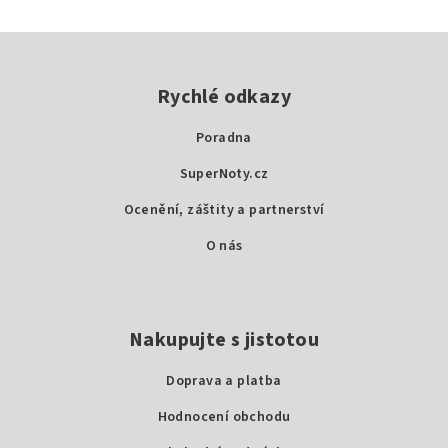
Z
á
p
Rychlé odkazy
a
Poradna
t
SuperNoty.cz
í
Ocenění, záštity a partnerství
O nás
Nakupujte s jistotou
Doprava a platba
Hodnocení obchodu