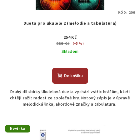
KÓD:
206
Dueta pro ukulele 2 (melodie a tabulatura)
254 Kč
269 Kč
(–5 %)
Skladem
Do košíku
Druhý díl sbírky Ukulelová dueta vychází vstříc hráčům, kteří
chtějí zažít radost ze společné hry. Notový zápis je v úpravě
melodická linka, akordové značky a tabulatura.
Novinka