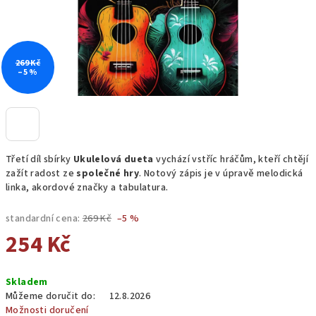
269 Kč
–5 %
Třetí díl sbírky
Ukulelová dueta
vychází vstříc hráčům, kteří chtějí
zažít radost ze
společné hry
.
Notový zápis je v úpravě melodická
linka, akordové značky a tabulatura.
standardní cena:
269 Kč
–5 %
254 Kč
Měrná
Skladem
cena:
Můžeme doručit do:
12.8.2026
Možnosti doručení