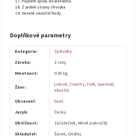
Půjdem spolu do Betléma
Z jedné strany chvojka
Veselé vánoční hody
Doplňkové parametry
Kategorie
:
Zpěvníky
Záruka
:
2 roky
Hmotnost
:
0.05 kg
Lidové
,
Country
,
Folk
,
Spirituál
,
Žánr
:
Vánoční
Obsazení
:
Duet
Jazyk
:
Česky
Obtížnost
:
Začátečník, Mírně pokročilý
Skladatel
:
Šárek, Ondřej