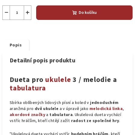
−
+
Do košíku
Popis
Detailní popis produktu
Dueta pro
ukulele
3 / melodie a
tabulatura
Sbírka oblíbených lidových písní a koled v
jednoduchém
aranžmá pro
dvě ukulele
a v úpravě jako
melodická linka
,
akordové značky
a
tabulatura
. Ukulelová dueta vychází
vstříc hráčům, kteří chtějí zažít
radost ze společné hry
.
"Ukulelová dueta vychází vstříc
hudebním hráčům
, kteří