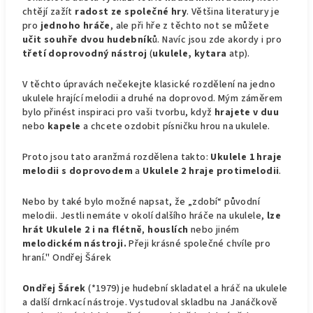
chtějí zažít
radost ze společné hry
. Většina literatury je
pro
jednoho hráče
, ale při hře z těchto not se můžete
učit souhře dvou hudebník
ů. Navíc jsou zde akordy i pro
třetí doprovodný nástroj
(
ukulele, kytara
atp).
V těchto úpravách nečekejte klasické rozdělení na jedno
ukulele hrající melodii a druhé na doprovod. Mým záměrem
bylo přinést inspiraci pro vaši tvorbu, když
hrajete v duu
nebo
kapele
a chcete ozdobit písničku hrou na ukulele.
Proto jsou tato aranžmá rozdělena takto:
Ukulele 1 hraje
melodii s doprovodem
a
Ukulele 2 hraje protimelodii
.
Nebo by také bylo možné napsat, že „zdobí“ původní
melodii. Jestli nemáte v okolí dalšího hráče na ukulele,
lze
hrát Ukulele 2
i na flétně
,
houslích
nebo jiném
melodickém nástroji.
Přeji krásné společné chvíle pro
hraní." Ondřej Šárek
Ondřej Šárek
(*1979) je hudební skladatel a hráč na ukulele
a další drnkací nástroje. Vystudoval skladbu na Janáčkově