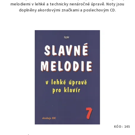
melodiemi v lehké a technicky nenáročné úpravě. Noty jsou
5
doplněny akordovými značkami a poslechovým CD.
hvězdiček.
KÓD:
145