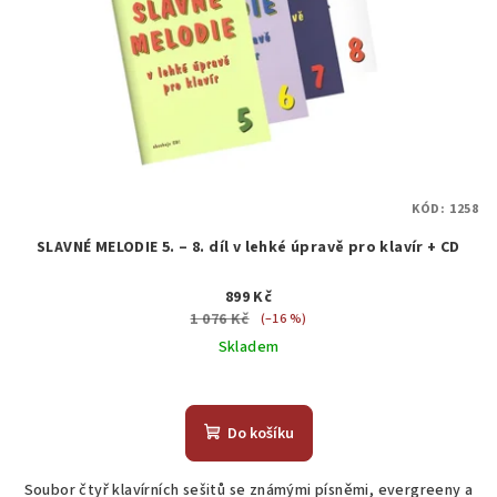
KÓD:
1258
SLAVNÉ MELODIE 5. – 8. díl v lehké úpravě pro klavír + CD
899 Kč
1 076 Kč
(–16 %)
Skladem
Průměrné
hodnocení
produktu
Do košíku
je
5,0
Soubor čtyř klavírních sešitů se známými písněmi, evergreeny a
z