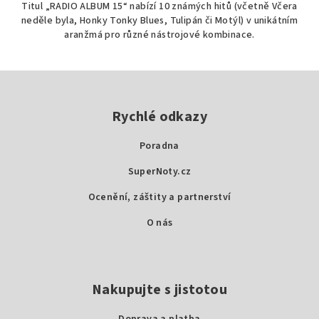
Titul „RADIO ALBUM 15“ nabízí 10 známých hitů (včetně Včera
neděle byla, Honky Tonky Blues, Tulipán či Motýl) v unikátním
aranžmá pro různé nástrojové kombinace.
Z
á
p
Rychlé odkazy
a
Poradna
t
SuperNoty.cz
í
Ocenění, záštity a partnerství
O nás
Nakupujte s jistotou