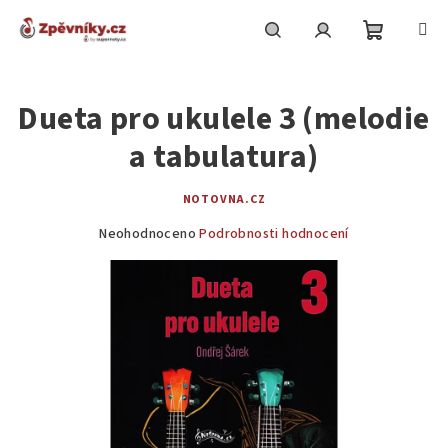
Přejít
na
obsah
Nákupní
Hledat
Přihlášení
Dueta pro ukulele 3 (melodie
košík
a tabulatura)
NOTOVNA.CZ
Průměrné
Neohodnoceno
Podrobnosti hodnocení
hodnocení
produktu
je
0,0
z
5
hvězdiček.