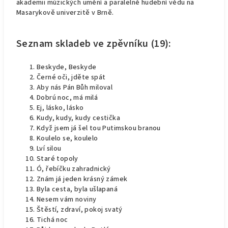
akademii múzických umění a paralelně hudební vědu na
Masarykově univerzitě v Brně.
Seznam skladeb ve zpěvníku (19):
Beskyde, Beskyde
Černé oči, jděte spát
Aby nás Pán Bůh miloval
Dobrú noc, má milá
Ej, lásko, lásko
Kudy, kudy, kudy cestička
Když jsem já šel tou Putimskou branou
Koulelo se, koulelo
Lví silou
Staré topoly
Ó, řebíčku zahradnický
Znám já jeden krásný zámek
Byla cesta, byla ušlapaná
Nesem vám noviny
Štěstí, zdraví, pokoj svatý
Tichá noc