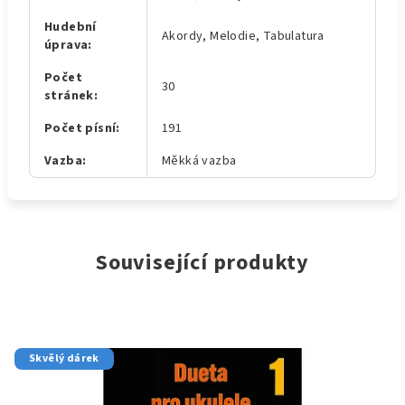
Hudební
Akordy, Melodie, Tabulatura
úprava
:
Počet
30
stránek
:
Počet písní
:
191
Vazba
:
Měkká vazba
Související produkty
Skvělý dárek