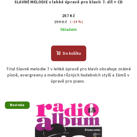
SLAVNÉ MELODIE v lehké úpravě pro klavír 7. díl + CD
257 Kč
299 Kč
(–14 %)
Skladem
Průměrné
hodnocení
produktu
Do košíku
je
4,5
Titul Slavné melodie 7 v lehké úpravě pro klavír obsahuje známé
z
písně, evergreeny a melodie různých hudebních stylů a žánrů v
5
úpravě pro piano.
hvězdiček.
Novinka