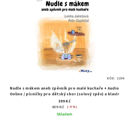
KÓD:
2204
Nudle s mákem aneb zpěvník pro malé kuchaře + Audio
Online / písničky pro dětský sbor (solový zpěv) a klavír
399 Kč
439 Kč
(–9 %)
Skladem