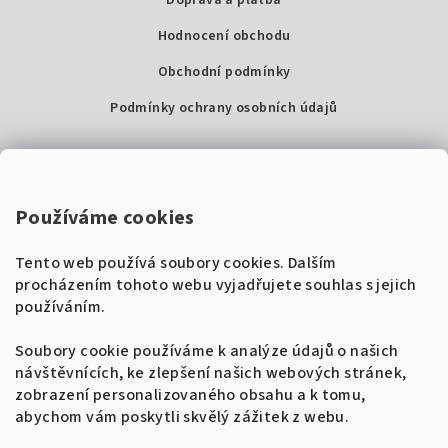
Doprava a platba
Hodnocení obchodu
Obchodní podmínky
Podmínky ochrany osobních údajů
Kontakty
Super Noty, s.r.o.
Používáme cookies
Na struze 227/1, Praha 1
Tento web používá soubory cookies. Dalším
IČ: 04568672
procházením tohoto webu vyjadřujete souhlas s jejich
používáním.
Zákaznická podpora
+420 604 485 792
Naladíme tě na nové zpěvníky!
Soubory cookie používáme k analýze údajů o našich
🎸
návštěvnících, ke zlepšení našich webových stránek,
Získej tipy, novinky a
10 % slevu
na první
info@supernoty.cz
zobrazení personalizovaného obsahu a k tomu,
objednávku.
V pracovních dnech od 8:00 do 17:00
abychom vám poskytli skvělý zážitek z webu.