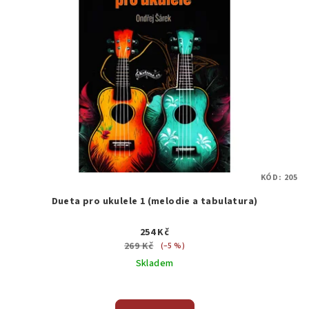
KÓD:
205
Dueta pro ukulele 1 (melodie a tabulatura)
254 Kč
269 Kč
(–5 %)
Skladem
Průměrné
hodnocení