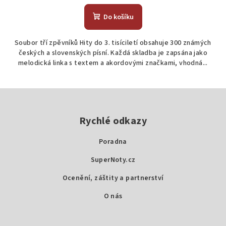
Do košíku
Soubor tří zpěvníků Hity do 3. tisíciletí obsahuje 300 známých
českých a slovenských písní. Každá skladba je zapsána jako
melodická linka s textem a akordovými značkami, vhodná...
Z
á
p
Rychlé odkazy
a
Poradna
t
SuperNoty.cz
í
Ocenění, záštity a partnerství
O nás