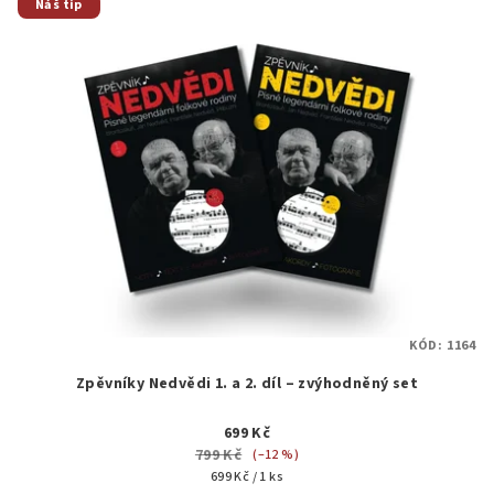
Náš tip
KÓD:
1164
Zpěvníky Nedvědi 1. a 2. díl – zvýhodněný set
699 Kč
799 Kč
(–12 %)
Měrná
699 Kč / 1 ks