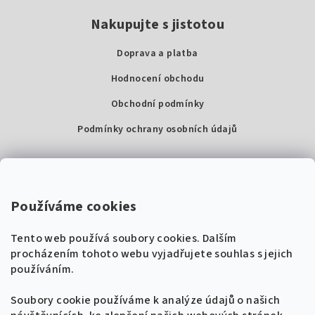
Nakupujte s jistotou
Doprava a platba
Hodnocení obchodu
Obchodní podmínky
Podmínky ochrany osobních údajů
Kontakty
Super Noty, s.r.o.
Používáme cookies
Na struze 227/1, Praha 1
Tento web používá soubory cookies. Dalším
IČ: 04568672
procházením tohoto webu vyjadřujete souhlas s jejich
používáním.
Zákaznická podpora
+420 604 485 792
Naladíme tě na nové zpěvníky!
Soubory cookie používáme k analýze údajů o našich
🎸