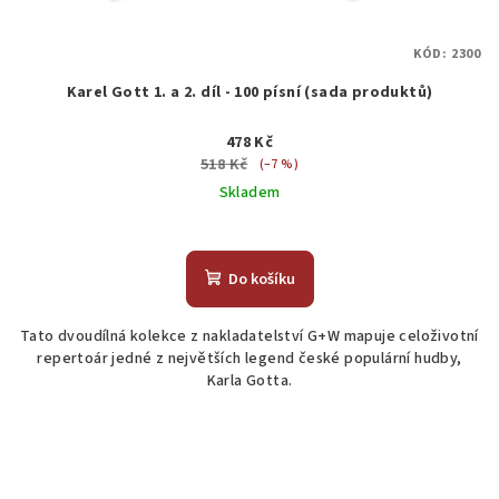
KÓD:
2300
Karel Gott 1. a 2. díl - 100 písní (sada produktů)
478 Kč
518 Kč
(–7 %)
Skladem
Do košíku
Tato dvoudílná kolekce z nakladatelství G+W mapuje celoživotní
repertoár jedné z největších legend české populární hudby,
Karla Gotta.