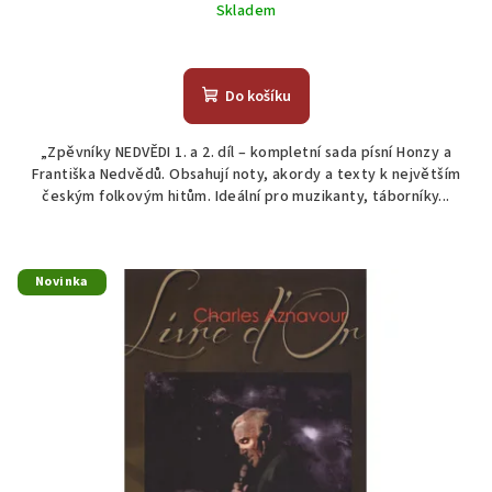
cena:
Skladem
Průměrné
hodnocení
produktu
Do košíku
je
4,7
„Zpěvníky NEDVĚDI 1. a 2. díl – kompletní sada písní Honzy a
z
Františka Nedvědů. Obsahují noty, akordy a texty k největším
5
českým folkovým hitům. Ideální pro muzikanty, táborníky...
hvězdiček.
Novinka