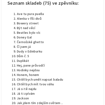
Seznam skladeb (75) ve zpěvníku:
Ave tu pura puella
Alenka v říši divů
Bowery street
Být nad věcí
Beatles bylo víc
Doney Gal
Černošské ghetto
Čí jsem já
Dudy v Edinburku
Dům č. 5
Duplikát
Hej, pane průvodčí
Hodinky nejdou
Honem, honem
Chtěl bych umět napsat baladu
Chtěl bych mít tvou váhu
Já si tě najdu
Já ti zpívám
Jackson
Jak jdem tím zdejším světem ..