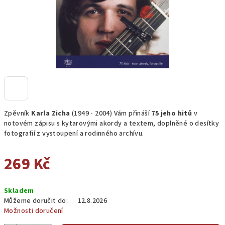
Zpěvník
Karla Zicha
(1949 - 2004) Vám přináší
75 jeho hitů
v
notovém zápisu s kytarovými akordy a textem, doplněné o desítky
fotografií z vystoupení a rodinného archívu.
269 Kč
Měrná
Skladem
cena:
Můžeme doručit do:
12.8.2026
Možnosti doručení