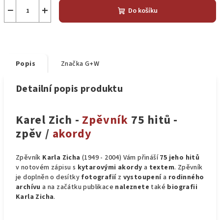
−
+
Do košíku
Popis
Značka
G+W
Detailní popis produktu
Karel Zich -
Zpěvník
75 hitů -
zpěv /
akordy
Zpěvník
Karla Zicha
(1949 - 2004) Vám přináší
75 jeho hitů
v notovém zápisu s
kytarovými
akordy
a
textem
. Zpěvník
je doplněn o desítky
fotografií
z
vystoupení
a
rodinného
archívu
a na začátku publikace
naleznete
také
biografii
Karla Zicha
.