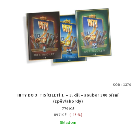
KÓD:
1370
HITY DO 3. TISÍCILETÍ 1. – 3. díl – soubor 300 písní
(zpěv/akordy)
779 Kč
897 Kč
(–13 %)
Skladem