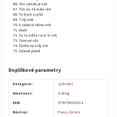
Ten zámek je náš
Tím víc tě mám rád
To bych si přál
Tvůj vlak
V zádech táhnu stín
Vejdi
Za to může rock 'n' roli
Zánovní vůz
Žárlím na tvůj stín
Zelené pláně
Doplňkové parametry
Kategorie
:
Zpěvníky
Hmotnost
:
0.36 kg
EAN
:
9790706556314
Nástroj
:
Piano
,
Kytara