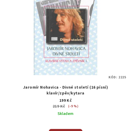
KÓD:
2225
Jaromír Nohavica - Divné století (16 písní)
klavír/zpěv/kytara
199 Kč
219 Kč
(–9 %)
Skladem