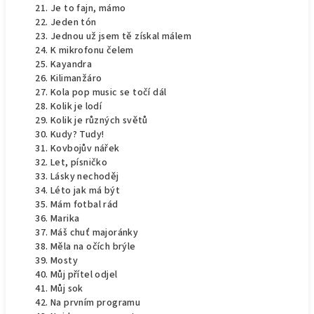
Je to fajn, mámo
Jeden tón
Jednou už jsem tě získal málem
K mikrofonu čelem
Kayandra
Kilimanžáro
Kola pop music se točí dál
Kolik je lodí
Kolik je různých světů
Kudy? Tudy!
Kovbojův nářek
Let, písničko
Lásky nechoděj
Léto jak má být
Mám fotbal rád
Marika
Máš chuť majoránky
Měla na očích brýle
Mosty
Můj přítel odjel
Můj sok
Na prvním programu