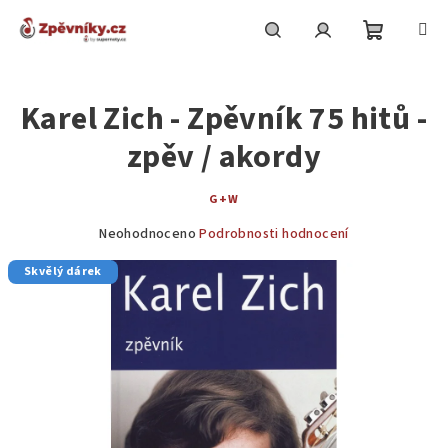
Přejít
na
obsah
Nákupní
Hledat
Přihlášení
Karel Zich - Zpěvník 75 hitů -
košík
zpěv / akordy
G+W
Průměrné
Neohodnoceno
Podrobnosti hodnocení
hodnocení
Skvělý dárek
produktu
je
0,0
z
5
hvězdiček.