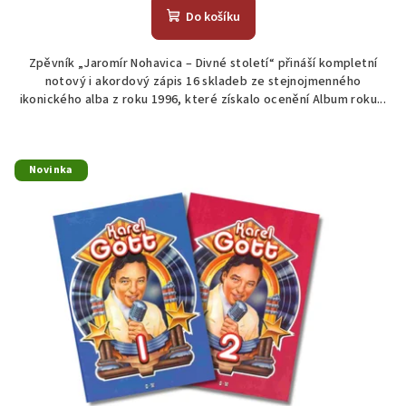
Do košíku
Zpěvník „Jaromír Nohavica – Divné století“ přináší kompletní
notový i akordový zápis 16 skladeb ze stejnojmenného
ikonického alba z roku 1996, které získalo ocenění Album roku...
Novinka