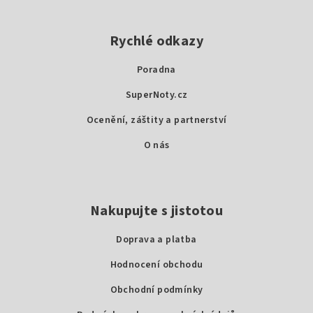
Z
á
p
Rychlé odkazy
a
Poradna
t
SuperNoty.cz
í
Ocenění, záštity a partnerství
O nás
Nakupujte s jistotou
Doprava a platba
Hodnocení obchodu
Obchodní podmínky