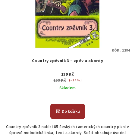
KÓD:
1284
Country zpěvník 3 – zpěv a akordy
139 Kč
169 Kč
(–17 %)
Skladem
Do košíku
Country zpěvník 3 nabízí 85 českých i amerických country písní v
úpravě melodická linka, text a akordy. Sešit obsahuje úvodní