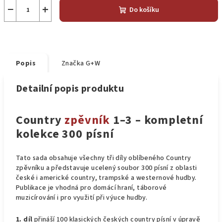
−
+
Do košíku
Popis
Značka
G+W
Detailní popis produktu
Country
zpěvník
1–3 – kompletní
kolekce 300 písní
Tato sada obsahuje všechny tři díly oblíbeného Country
zpěvníku a představuje ucelený soubor 300 písní z oblasti
české i americké country, trampské a westernové hudby.
Publikace je vhodná pro domácí hraní, táborové
muzicírování i pro využití při výuce hudby.
1. díl
přináší 100 klasických českých country písní v úpravě