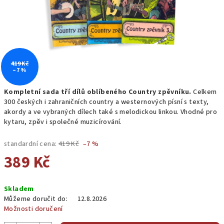
419 Kč
–7 %
Kompletní sada tří dílů oblíbeného Country zpěvníku.
Celkem
300 českých i zahraničních country a westernových písní s texty,
akordy a ve vybraných dílech také s melodickou linkou. Vhodné pro
kytaru, zpěv i společné muzicírování.
standardní cena:
419 Kč
–7 %
389 Kč
Měrná
Skladem
cena:
Můžeme doručit do:
12.8.2026
Možnosti doručení