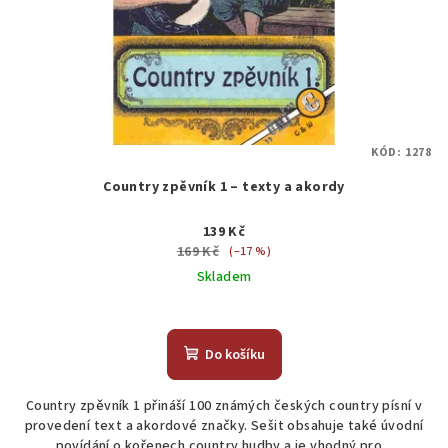
KÓD:
1278
Country zpěvník 1 – texty a akordy
139 Kč
169 Kč
(–17 %)
Skladem
Do košíku
Country zpěvník 1 přináší 100 známých českých country písní v
provedení text a akordové značky. Sešit obsahuje také úvodní
povídání o kořenech country hudby a je vhodný pro...