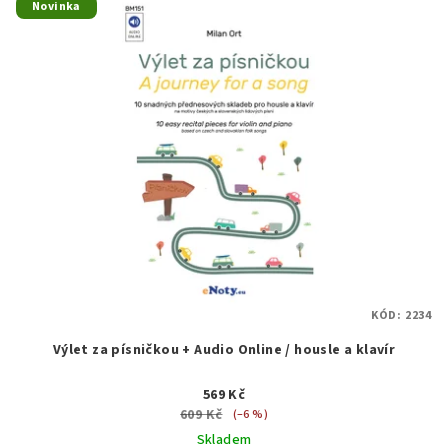
Novinka
KÓD:
2234
Výlet za písničkou + Audio Online / housle a klavír
569 Kč
609 Kč
(–6 %)
Skladem