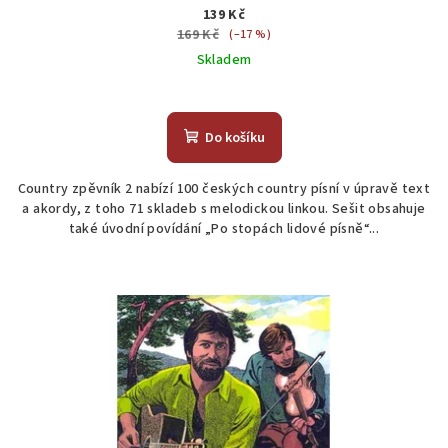
139 Kč
169 Kč
(–17 %)
Skladem
Do košíku
Country zpěvník 2 nabízí 100 českých country písní v úpravě text
a akordy, z toho 71 skladeb s melodickou linkou. Sešit obsahuje
také úvodní povídání „Po stopách lidové písně“...