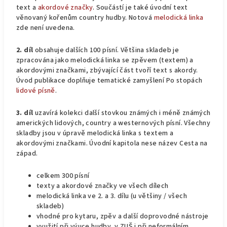
text a
akordové značky
. Součástí je také úvodní text
věnovaný kořenům country hudby. Notová
melodická linka
zde není uvedena.
2. díl
obsahuje dalších 100 písní. Většina skladeb je
zpracována jako melodická linka se zpěvem (textem) a
akordovými značkami, zbývající část tvoří text s akordy.
Úvod publikace doplňuje tematické zamyšlení Po stopách
lidové písně
.
3. díl
uzavírá kolekci další stovkou známých i méně známých
amerických lidových, country a westernových písní. Všechny
skladby jsou v úpravě melodická linka s textem a
akordovými značkami. Úvodní kapitola nese název Cesta na
západ.
celkem 300 písní
texty a akordové značky ve všech dílech
melodická linka ve 2. a 3. dílu (u většiny / všech
skladeb)
vhodné pro kytaru, zpěv a další doprovodné nástroje
využití při výuce hudby, v ZUŠ i při neformálním