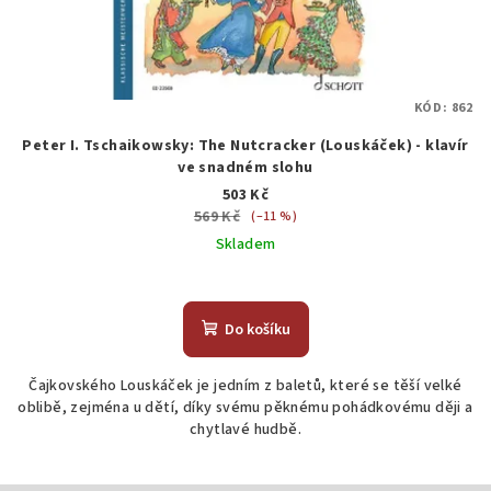
KÓD:
862
Peter I. Tschaikowsky: The Nutcracker (Louskáček) - klavír
ve snadném slohu
503 Kč
569 Kč
(–11 %)
Skladem
Do košíku
Čajkovského Louskáček je jedním z baletů, které se těší velké
oblibě, zejména u dětí, díky svému pěknému pohádkovému ději a
chytlavé hudbě.