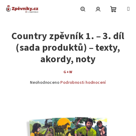
Přejít
na
obsah
Nákupní
Hledat
Přihlášení
Country zpěvník 1. – 3. díl
košík
(sada produktů) – texty,
akordy, noty
G+W
Průměrné
Neohodnoceno
Podrobnosti hodnocení
hodnocení
produktu
je
0,0
z
5
hvězdiček.