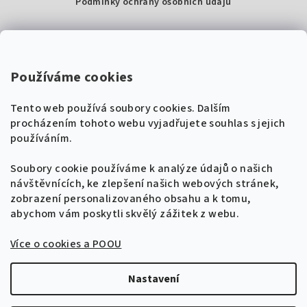
Podmínky ochrany osobních údajů
Kontakty
Super Noty, s.r.o.
Používáme cookies
Na struze 227/1, Praha 1
Tento web používá soubory cookies. Dalším
IČ: 04568672
procházením tohoto webu vyjadřujete souhlas s jejich
používáním.
Zákaznická podpora
+420 604 485 792
Naladíme tě na nové zpěvníky!
Soubory cookie používáme k analýze údajů o našich
🎸
návštěvnících, ke zlepšení našich webových stránek,
Získej tipy, novinky a
10 % slevu
na první
info@supernoty.cz
zobrazení personalizovaného obsahu a k tomu,
objednávku.
V pracovních dnech od 8:00 do 17:00
abychom vám poskytli skvělý zážitek z webu.
Bezpečná platba kartou
Více o cookies a POOU
Přihlásit se k odběru
VISA
Zásady zpracování osobních údajů
Nastavení
Copyright 2026
Zpěvníky.cz
. Všechna práva vyhrazena.