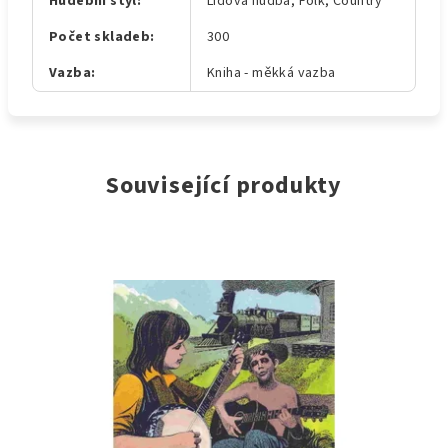
Hudební styl
:
Lidová hudba, Folk, Country
Počet skladeb
:
300
Vazba
:
Kniha - měkká vazba
Související produkty