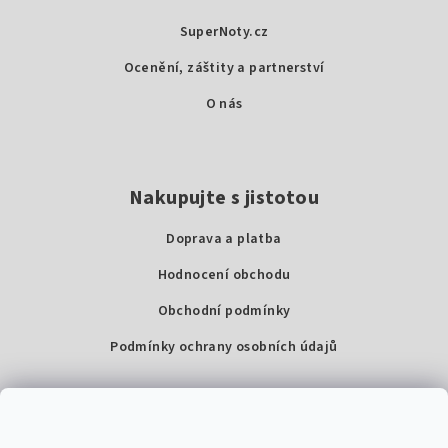
t
SuperNoty.cz
í
Ocenění, záštity a partnerství
O nás
Nakupujte s jistotou
Doprava a platba
Hodnocení obchodu
Obchodní podmínky
Podmínky ochrany osobních údajů
Kontakty
Super Noty, s.r.o.