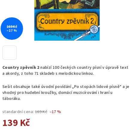
169 Kč
–17 %
Country zpěvník 2
nabízí 100 českých country písní v úpravě text
a akordy, z toho 71 skladeb s melodickou linkou.
Sešit obsahuje také úvodní povídání „Po stopách lidové písně“ a je
vhodný pro hudební kroužky, domácí muzicírování i hraní u
táboráku.
standardní cena:
169 Kč
–17 %
139 Kč
Měrná