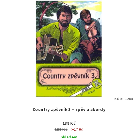
KÓD:
1284
Country zpěvník 3 – zpěv a akordy
139 Kč
169 Kč
(–17 %)
Skladem