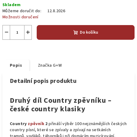
Skladem
cena:
Můžeme doručit do:
12.8.2026
Možnosti doručení
−
+
Do košíku
Popis
Značka
G+W
Detailní popis produktu
Druhý díl Country zpěvníku –
české country klasiky
Country
zpěvník
2
přináší výběr 100 nejznámějších českých
country písní, které se zpívaly a zpívají na setkáních
trampů, vodáků, táborníků i při domácím muzicírování.