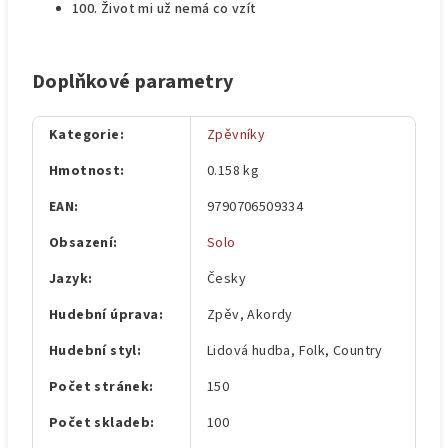
100. Život mi už nemá co vzít
Doplňkové parametry
Kategorie
:
Zpěvníky
Hmotnost
:
0.158 kg
EAN
:
9790706509334
Obsazení
:
Solo
Jazyk
:
Česky
Hudební úprava
:
Zpěv, Akordy
Hudební styl
:
Lidová hudba, Folk, Country
Počet stránek
:
150
Počet skladeb
:
100