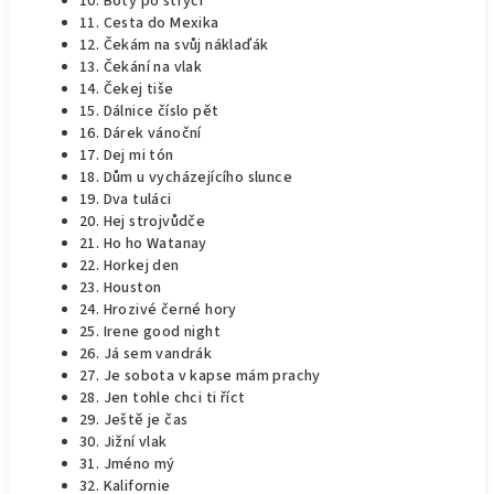
10. Boty po strýci
11. Cesta do Mexika
12. Čekám na svůj náklaďák
13. Čekání na vlak
14. Čekej tiše
15. Dálnice číslo pět
16. Dárek vánoční
17. Dej mi tón
18. Dům u vycházejícího slunce
19. Dva tuláci
20. Hej strojvůdče
21. Ho ho Watanay
22. Horkej den
23. Houston
24. Hrozivé černé hory
25. Irene good night
26. Já sem vandrák
27. Je sobota v kapse mám prachy
28. Jen tohle chci ti říct
29. Ještě je čas
30. Jižní vlak
31. Jméno mý
32. Kalifornie