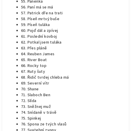
55. Panenka
56. Paní má se má
57. Patrick dře na trati
58. Píseň mrtvý buše
59. Píseň tuláka
60. Pojď dál a zpívej
61. Poslední kovboj
62. Potkal jsem tuláka
63. Přes pláně
64. Reuben James
65. River Boat
66. Rocky top
67. Ruty šuty
68. Řidič tvrdej chleba má
69. Severní vítr
70. Shane
71. Slaboch Ben
72. Slída
73. Sněžnej muž
74. Snídaně v trávě
75. Spinkej
76. Spona ze tvých vlasů
77. Svatební zvony