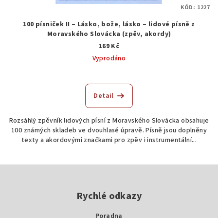
KÓD:
1227
100 písniček II – Lásko, bože, lásko – lidové písně z
Moravského Slovácka (zpěv, akordy)
169 Kč
Vyprodáno
Detail
Rozsáhlý zpěvník lidových písní z Moravského Slovácka obsahuje
100 známých skladeb ve dvouhlasé úpravě. Písně jsou doplněny
texty a akordovými značkami pro zpěv i instrumentální...
Z
á
p
Rychlé odkazy
a
Poradna