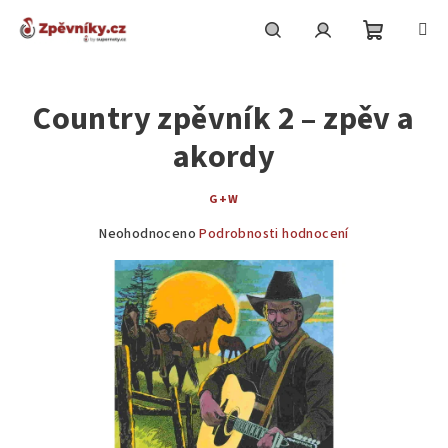
Přejít
na
obsah
Nákupní
Hledat
Přihlášení
Country zpěvník 2 – zpěv a
košík
akordy
G+W
Průměrné
Neohodnoceno
Podrobnosti hodnocení
hodnocení
produktu
je
0,0
z
5
hvězdiček.