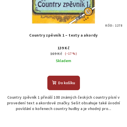
KÓD:
1278
Country zpěvník 1 – texty a akordy
139 Kč
169 Kč
(–17 %)
Skladem
Do košíku
Country zpěvník 1 přináší 100 známých českých country písní v
provedení text a akordové značky. Sešit obsahuje také úvodní
povídání o kořenech country hudby a je vhodný pro...