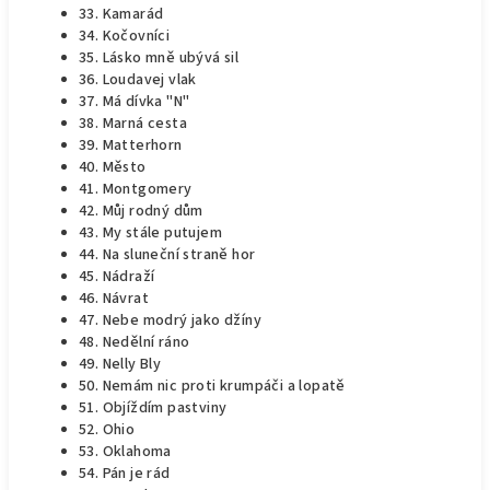
33. Kamarád
34. Kočovníci
35. Lásko mně ubývá sil
36. Loudavej vlak
37. Má dívka "N"
38. Marná cesta
39. Matterhorn
40. Město
41. Montgomery
42. Můj rodný dům
43. My stále putujem
44. Na sluneční straně hor
45. Nádraží
46. Návrat
47. Nebe modrý jako džíny
48. Nedělní ráno
49. Nelly Bly
50. Nemám nic proti krumpáči a lopatě
51. Objíždím pastviny
52. Ohio
53. Oklahoma
54. Pán je rád