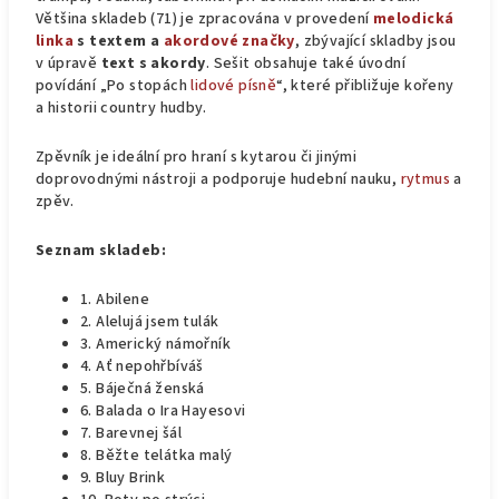
Většina skladeb (71) je zpracována v provedení
melodická
linka
s textem a
akordové značky
, zbývající skladby jsou
v úpravě
text s akordy
. Sešit obsahuje také úvodní
povídání „Po stopách
lidové písně
“, které přibližuje kořeny
a historii country hudby.
Zpěvník je ideální pro hraní s kytarou či jinými
doprovodnými nástroji a podporuje hudební nauku,
rytmus
a
zpěv.
Seznam skladeb:
1. Abilene
2. Alelujá jsem tulák
3. Americký námořník
4. Ať nepohřbíváš
5. Báječná ženská
6. Balada o Ira Hayesovi
7. Barevnej šál
8. Běžte telátka malý
9. Bluy Brink