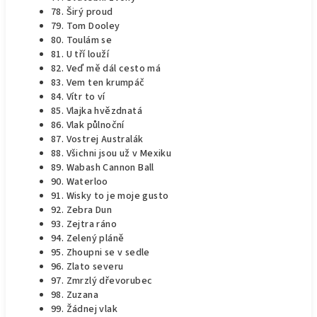
78. Širý proud
79. Tom Dooley
80. Toulám se
81. U tří louží
82. Veď mě dál cesto má
83. Vem ten krumpáč
84. Vítr to ví
85. Vlajka hvězdnatá
86. Vlak půlnoční
87. Vostrej Australák
88. Všichni jsou už v Mexiku
89. Wabash Cannon Ball
90. Waterloo
91. Wisky to je moje gusto
92. Zebra Dun
93. Zejtra ráno
94. Zelený pláně
95. Zhoupni se v sedle
96. Zlato severu
97. Zmrzlý dřevorubec
98. Zuzana
99. Žádnej vlak