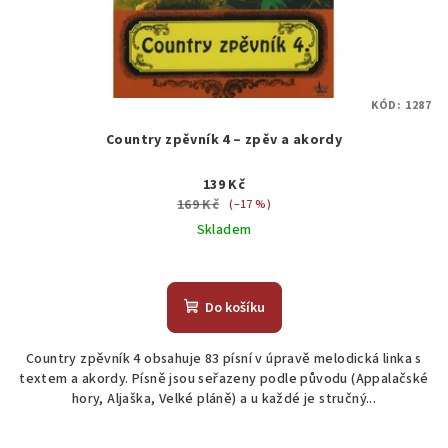
KÓD:
1287
Country zpěvník 4 – zpěv a akordy
139 Kč
169 Kč
(–17 %)
Skladem
Do košíku
Country zpěvník 4 obsahuje 83 písní v úpravě melodická linka s
textem a akordy. Písně jsou seřazeny podle původu (Appalačské
hory, Aljaška, Velké pláně) a u každé je stručný...