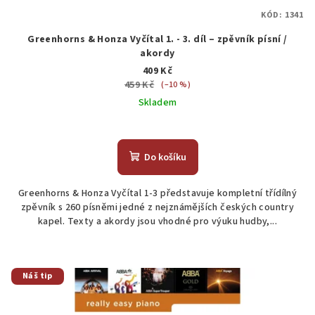
KÓD:
1341
Greenhorns & Honza Vyčítal 1. - 3. díl – zpěvník písní /
akordy
409 Kč
459 Kč
(–10 %)
Skladem
Do košíku
Greenhorns & Honza Vyčítal 1-3 představuje kompletní třídílný
zpěvník s 260 písněmi jedné z nejznámějších českých country
kapel. Texty a akordy jsou vhodné pro výuku hudby,...
Náš tip