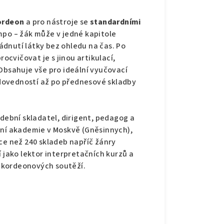
kordeon
a pro nástroje se
standardními
mpo – žák může v jedné kapitole
ládnutí látky bez ohledu na čas. Po
rocvičovat je s jinou artikulací,
Obsahuje vše pro ideální vyučovací
dovedností až po přednesové skladby
dební skladatel, dirigent, pedagog a
žní akademie v Moskvě (Gněsinnych),
ce než 240 skladeb napříč žánry
í jako lektor interpretačních kurzů a
akordeonových soutěží.