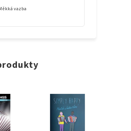
 Měkká vazba
 produkty