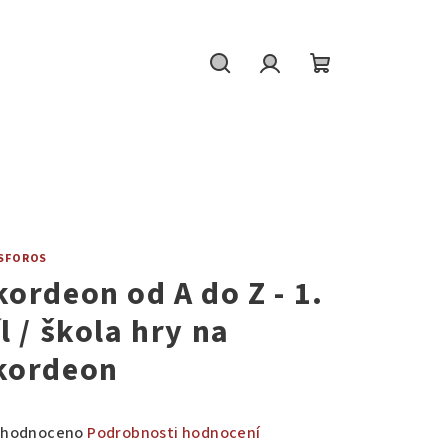
Hledat
Přihlášení
Nákupní
košík
SFOROS
kordeon od A do Z - 1.
l / škola hry na
kordeon
měrné
hodnoceno
Podrobnosti hodnocení