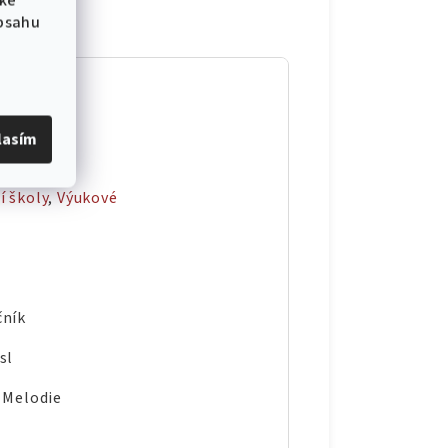
 ke
obsahu
ky
lasím
on
 školy
,
Výukové
čník
sl
 Melodie