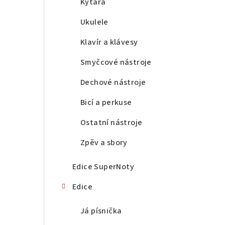
a
Kytara
n
Ukulele
n
Klavír a klávesy
í
Smyčcové nástroje
p
Dechové nástroje
a
Bicí a perkuse
n
Ostatní nástroje
e
Zpěv a sbory
l
Edice SuperNoty
Edice
Já písnička