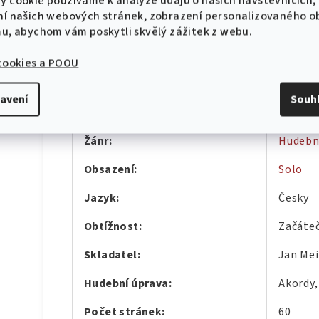
y cookie používáme k analýze údajů o našich návštěvnících,
10 % sleva na první objednávku!
Doplňkové parametry
ní našich webových stránek, zobrazení personalizovaného 
mu, abychom vám poskytli skvělý zážitek z webu.
Kategorie
:
Zpěvní
 cookies a POOU
Záruka
:
2 roky
avení
Souh
CHCI SLEVU
Nástroj
:
Akorde
Zásady zpracování osobních údajů
Žánr
:
Hudební
Obsazení
:
Solo
Jazyk
:
Česky
Obtížnost
:
Začáte
Skladatel
:
Jan Mei
Hudební úprava
:
Akordy,
Počet stránek
:
60