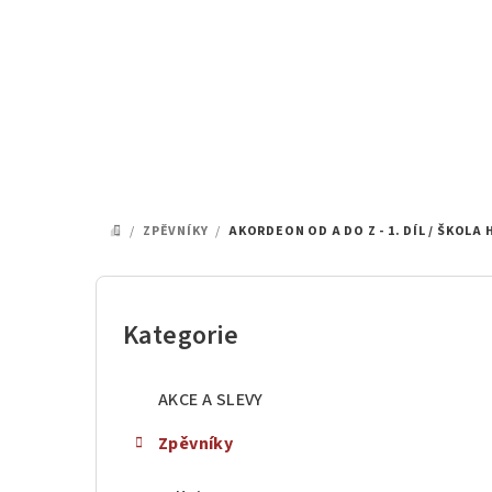
Přejít
na
obsah
/
ZPĚVNÍKY
/
AKORDEON OD A DO Z - 1. DÍL / ŠKOLA
DOMŮ
P
o
Kategorie
Přeskočit
kategorie
s
AKCE A SLEVY
t
Zpěvníky
r