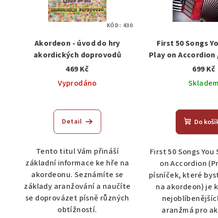
KÓD:
430
Akordeon - úvod do hry
First 50 Songs Y
akordických doprovodů
Play on Accordion 
písníček pro a
469 Kč
699 Kč
Vyprodáno
Sklade
Detail
Do koší
Tento titul Vám přináší
First 50 Songs You
základní informace ke hře na
on Accordion (P
akordeonu. Seznámíte se
písníček, které bys
základy aranžování a naučíte
na akordeon) je 
se doprovázet písně různých
nejoblíbenějších
obtížností.
aranžmá pro ak