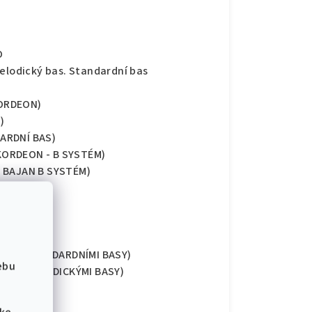
O
Melodický bas. Standardní bas
KORDEON)
)
ARDNÍ BAS)
KORDEON - B SYSTÉM)
- BAJAN B SYSTÉM)
ICKÝ BAS)
N SE STANDARDNÍMI BASY)
ebu
ON S MELODICKÝMI BASY)