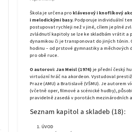
Škola je určena pro
klávesový i knoflíkový a
i melodickými basy.
Podporuje individuální te
postupovat rychleji než v jiné, cílem je plné zv
zvládnutí kapitoly se lze ke skladbám vrátit a p
dynamikou či je transponovat do jiných tónin. 
hodinu – od prstové gymnastiky a měchových 
pro obě ruce.
O autorovi:
Jan Meisl (1974)
je přední český hu
virtuózní hráč na akordeon. Vystudoval presti
Praze (AMU) a Bratislavě (VŠMU). Je autorem ví
(včetně oper, filmové a scénické hudby), působ
pravidelně zasedá v porotách mezinárodních 
Seznam kapitol a skladeb (18):
ÚVOD