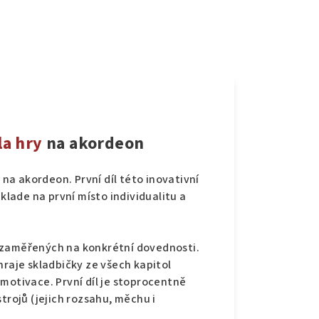
la hry
na akordeon
 na akordeon. První díl této inovativní
ade na první místo individualitu a
 zaměřených na konkrétní dovednosti.
hraje skladbičky ze všech kapitol
motivace. První díl je stoprocentně
ojů (jejich rozsahu, měchu i