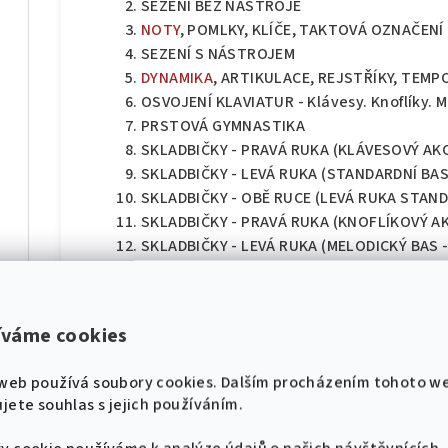
SEZENÍ BEZ NÁSTROJE
NOTY
, POMLKY, KLÍČE, TAKTOVÁ OZNAČENÍ
SEZENÍ S NÁSTROJEM
DYNAMIKA
, ARTIKULACE, REJSTŘÍKY, TEMP
OSVOJENÍ KLAVIATUR - Klávesy. Knoflíky. 
PRSTOVÁ GYMNASTIKA
SKLADBIČKY - PRAVÁ RUKA (KLÁVESOVÝ A
díl
SKLADBIČKY - LEVÁ RUKA (STANDARDNÍ BAS
SKLADBIČKY - OBĚ RUCE (LEVÁ RUKA STAND
SKLADBIČKY - PRAVÁ RUKA (KNOFLÍKOVÝ A
SKLADBIČKY - LEVÁ RUKA (MELODICKÝ BAS 
SKLADBIČKY - OBĚ RUCE (LEVÁ RUKA MELOD
SKLADBIČKY - ARTIKULACE A ÚHOZ
hádek pro klavír
SKLADBIČKY - MĚCHOVÁ TECHNIKA
íváme cookies
SKLADBIČKY - ZVUKOVÉ EFEKTY
🎸 Pojďme se naladit na
díl
STUPNICE A
AKORDY
(KLÁVESOVÝ AKORDEO
web používá soubory cookies. Dalším procházením tohoto w
stejnou notu! 🎸
STUPNICE A AKORDY (KNOFLÍKOVÝ AKORDE
jete souhlas s jejich používáním.
Nové zpěvníky, noty a akce přímo do tvého
e-mailu.