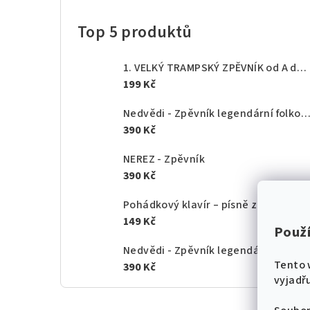
Top 5 produktů
1. VELKÝ TRAMPSKÝ ZPĚVNÍK od A do Z - texty akordy
199 Kč
Nedvědi - Zpěvník legendární folkové rodiny - 1.
390 Kč
NEREZ - Zpěvník
390 Kč
Pohádkový klavír – písně z českých po
149 Kč
Použ
Nedvědi - Zpěvník legendární folkové rodiny - 2.
Tento 
390 Kč
vyjadřu