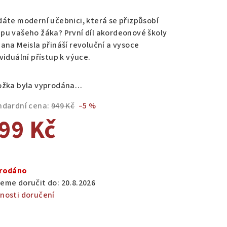
nocení
duktu
dáte moderní učebnici, která se přizpůsobí
pu vašeho žáka? První díl akordeonové školy
Jana Meisla přináší revoluční a vysoce
viduální přístup k výuce.
zdiček.
ožka byla vyprodána…
ndardní cena:
949 Kč
–5 %
99 Kč
ná
a:
rodáno
eme doručit do:
20.8.2026
nosti doručení