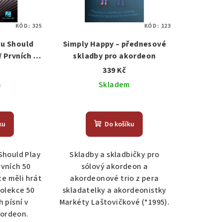
KÓD:
325
KÓD:
123
ou Should
Simply Happy – přednesové
/ Prvních 50
skladby pro akordeon
kordeon
339 Kč
m
Skladem
ku
Do košíku
 Should Play
Skladby a skladbičky pro
rvních 50
sólový akordeon a
te měli hrát
akordeonové trio z pera
kolekce 50
skladatelky a akordeonistky
 písní v
Markéty Laštovičkové (*1995).
ordeon.