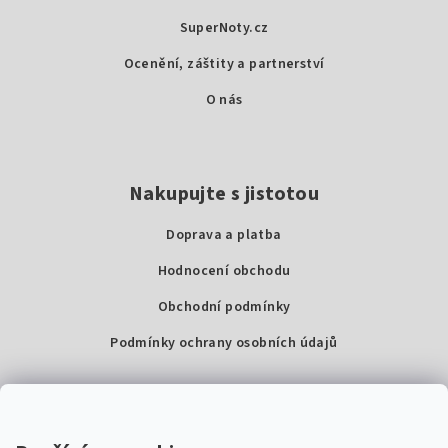
t
SuperNoty.cz
í
Ocenění, záštity a partnerství
O nás
Nakupujte s jistotou
Doprava a platba
Hodnocení obchodu
Obchodní podmínky
Podmínky ochrany osobních údajů
Kontakty
Super Noty, s.r.o.