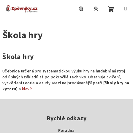
Přejít
na
obsah
Nákupní
Hledat
Přihlášení
Škola hry
košík
Škola hry
Učebnice určená pro systematickou výuku hry na hudební nástroj
od úplných základů až po pokročilé techniky. Obsahuje cvičení,
vysvětlení teorie a etudy. Mezi nejprodávanější patří
[školy hry na
kytaru]
a
klavír
.
Z
á
p
Rychlé odkazy
a
Poradna