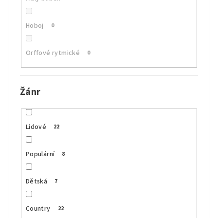
Hoboj
0
Orffové rytmické
0
Žánr
Lidové
22
Populární
8
Dětská
7
Country
22