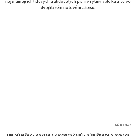
nejznámějších lidových a zlidovělých písní v rytmu valčíku a to ve
dvojhlasém notovém zápisu.
KÓD:
437
100 písniček - Poklad z dávných časů - písničky ze Slovácka