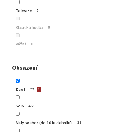
Televize
2
Klasická hudba
0
Vážná
0
Obsazení
Duet
77
Solo
468
Malý soubor (do 10 hudebníků)
11