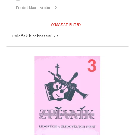
Fiedel Max - violin
0
VYMAZAT FILTRY
Položek k zobrazení:
77
V
ý
p
i
s
p
r
o
d
u