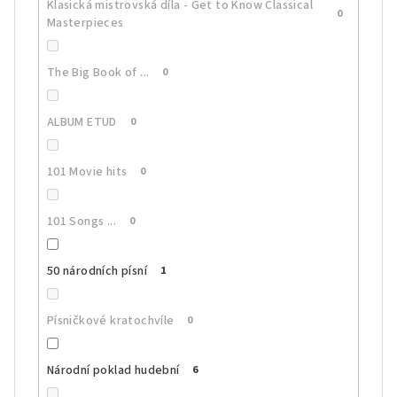
Klasická mistrovská díla - Get to Know Classical
0
Masterpieces
The Big Book of ...
0
ALBUM ETUD
0
101 Movie hits
0
101 Songs ...
0
50 národních písní
1
Písničkové kratochvíle
0
Národní poklad hudební
6