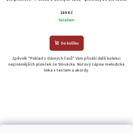
169 Kč
Skladem
Průměrné
hodnocení
produktu
Do košíku
je
5,0
Zpěvník "Poklad z dávných časů" Vám přináší další kolekci
z
nejznámějších písniček ze Slovácka. Notový zápise melodická
5
linka s textem a akordy.
hvězdiček.