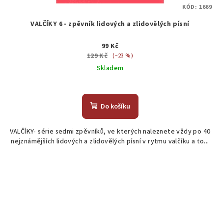
KÓD:
1669
VALČÍKY 6 - zpěvník lidových a zlidovělých písní
99 Kč
129 Kč
(–23 %)
Skladem
Do košíku
VALČÍKY- série sedmi zpěvníků, ve kterých naleznete vždy po 40
nejznámějších lidových a zlidovělých písní v rytmu valčíku a to...