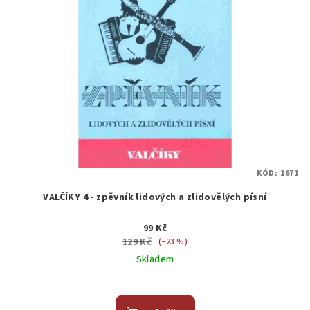
KÓD:
1671
VALČÍKY 4 - zpěvník lidových a zlidovělých písní
99 Kč
129 Kč
(–23 %)
Skladem