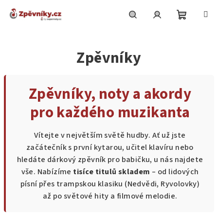
Přejít
na
obsah
Nákupní
Hledat
Přihlášení
Zpěvníky
košík
Zpěvníky, noty a akordy
pro každého muzikanta
Vítejte v největším světě hudby. Ať už jste
začátečník s první kytarou, učitel klavíru nebo
hledáte dárkový zpěvník pro babičku, u nás najdete
vše. Nabízíme
tisíce titulů skladem
– od lidových
písní přes trampskou klasiku (Nedvědi, Ryvolovky)
až po světové hity a filmové melodie.