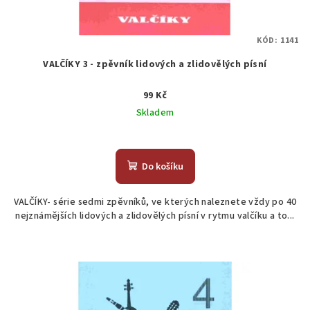
k
t
KÓD:
1141
ů
VALČÍKY 3 - zpěvník lidových a zlidovělých písní
99 Kč
Skladem
Do košíku
VALČÍKY- série sedmi zpěvníků, ve kterých naleznete vždy po 40
nejznámějších lidových a zlidovělých písní v rytmu valčíku a to...