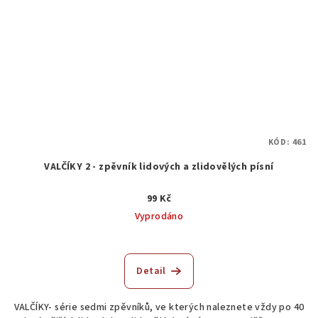
KÓD:
461
VALČÍKY 2 - zpěvník lidových a zlidovělých písní
99 Kč
Vyprodáno
Detail
VALČÍKY- série sedmi zpěvníků, ve kterých naleznete vždy po 40