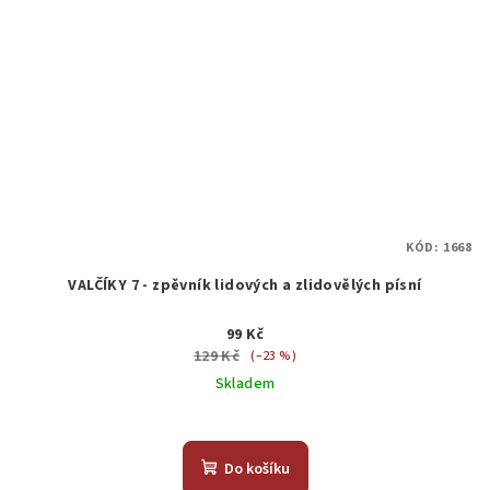
KÓD:
1668
VALČÍKY 7 - zpěvník lidových a zlidovělých písní
99 Kč
129 Kč
(–23 %)
Skladem
Do košíku