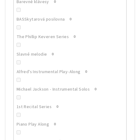
Barevné klávesy
0
BASSkytarová posilovna
0
The Phillip Keveren Series
0
Slavné melodie
0
Alfred's Instrumental Play-Along
0
Michael Jackson - Instrumental Solos
0
1st Recital Series
0
Piano Play Along
0