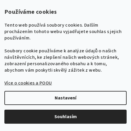
Používáme cookies
Tento web používá soubory cookies. Dalším
procházením tohoto webu vyjadřujete souhlas s jejich
používáním.
Naladíme tě na nové zpěvníky!
Soubory cookie používáme k analýze údajů o našich
🎸
KÓD:
436
návštěvnících, ke zlepšení našich webových stránek,
Získej tipy, novinky a
10 % slevu
na první
100 písniček - Stále zelené - písničky ze Slovácka
zobrazení personalizovaného obsahu a k tomu,
objednávku.
abychom vám poskytli skvělý zážitek z webu.
169 Kč
Skladem
Více o cookies a POOU
Přihlásit se k odběru
Průměrné
Zásady zpracování osobních údajů
hodnocení
Nastavení
produktu
Do košíku
je
2,0
Souhlasím
Zpěvník "Stále zelené" Vám přináší kolekci nejznámějších
z
písniček ze Slovácka. Notový zápis písniček je v úpravě
5