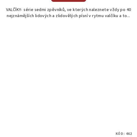
VALČÍKY- série sedmi zpěvníků, ve kterých naleznete vždy po 40
nejznámějších lidových a zlidovělých písní v rytmu valčíku a to...
KÓD:
462