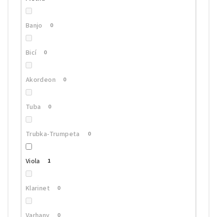
Banjo
0
Bicí
0
Akordeon
0
Tuba
0
Trubka-Trumpeta
0
Viola
1
Klarinet
0
Varhany
0