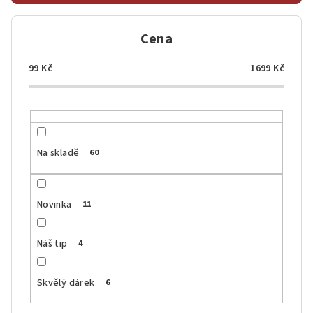
r
o
Cena
d
u
99
Kč
1699
Kč
k
t
ů
Na skladě
60
Novinka
11
Náš tip
4
Skvělý dárek
6