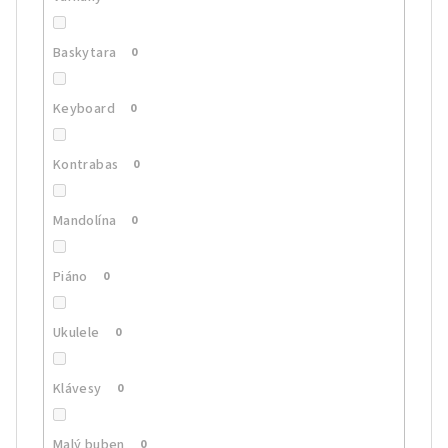
Baskytara
0
Keyboard
0
Kontrabas
0
Mandolína
0
Piáno
0
Ukulele
0
Klávesy
0
Malý buben
0