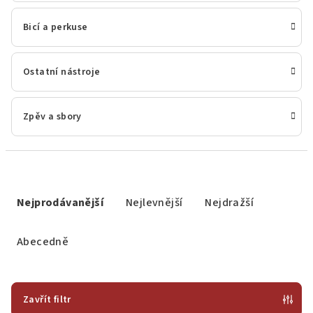
Bicí a perkuse
Ostatní nástroje
Zpěv a sbory
Ř
a
Nejprodávanější
Nejlevnější
Nejdražší
z
e
Abecedně
n
í
p
Zavřít filtr