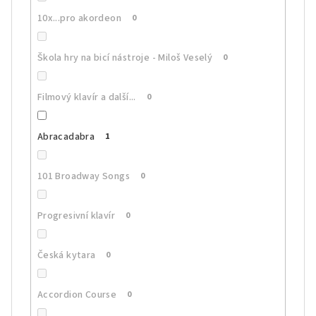
10x...pro akordeon
0
Škola hry na bicí nástroje - Miloš Veselý
0
Filmový klavír a další...
0
Abracadabra
1
101 Broadway Songs
0
Progresivní klavír
0
Česká kytara
0
Accordion Course
0