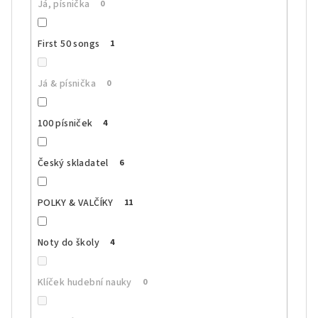
Já, písnička
0
First 50 songs
1
Já & písnička
0
100 písniček
4
Český skladatel
6
POLKY & VALČÍKY
11
Noty do školy
4
Klíček hudební nauky
0