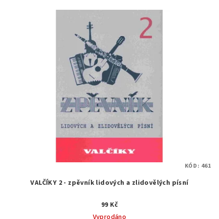
KÓD:
461
VALČÍKY 2 - zpěvník lidových a zlidovělých písní
99 Kč
Vyprodáno