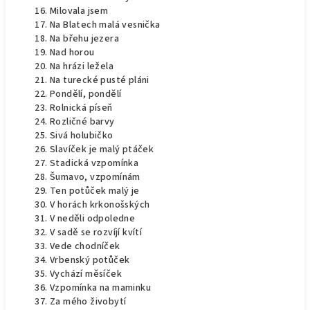
Milovala jsem
Na Blatech malá vesnička
Na břehu jezera
Nad horou
Na hrázi ležela
Na turecké pusté pláni
Pondělí, pondělí
Rolnická píseň
Rozličné barvy
Sivá holubičko
Slavíček je malý ptáček
Stadická vzpomínka
Šumavo, vzpomínám
Ten potůček malý je
V horách krkonošských
V neděli odpoledne
V sadě se rozvíjí kvítí
Vede chodníček
Vrbenský potůček
Vychází měsíček
Vzpomínka na maminku
Za mého živobytí