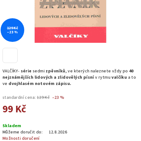
129 Kč
–23 %
VALČÍKY-
série
sedmi
zpěvníků
, ve kterých naleznete vždy po
40
nejznámějších lidových a zlidovělých písní
v rytmu
valčíku
a to
ve
dvojhlasém notovém zápisu.
standardní cena:
129 Kč
–23 %
99 Kč
Měrná
Skladem
cena:
Můžeme doručit do:
12.8.2026
Možnosti doručení