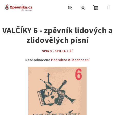
Přejít
na
obsah
Nákupní
Hledat
Přihlášení
VALČÍKY 6 - zpěvník lidových a
košík
zlidovělých písní
SPINO - SPILKA JIŘÍ
Průměrné
Neohodnoceno
Podrobnosti hodnocení
hodnocení
produktu
je
0,0
z
5
hvězdiček.