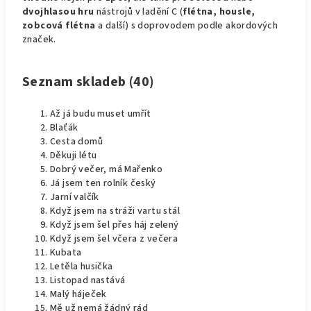
dvojhlasou hru
nástrojů v ladění C (
flétna, housle,
zobcová flétna
a další) s doprovodem podle akordových
značek.
Seznam skladeb (40)
Až já budu muset umřít
Blaťák
Cesta domů
Děkuji létu
Dobrý večer, má Mařenko
Já jsem ten rolník český
Jarní valčík
Když jsem na stráži vartu stál
Když jsem šel přes háj zelený
Když jsem šel včera z večera
Kubata
Letěla husička
Listopad nastává
Malý háječek
Mě už nemá žádný rád