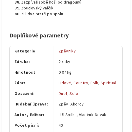
Zazpívali sobě hoši od dragounů
Zbudovský valčík
Žili dva bratři po spolu
Doplňkové parametry
Kategorie
:
Zpěvníky
Záruka
:
2 roky
Hmotnost
:
0.07 kg
Žánr
:
Lidové
,
Country
,
Folk
,
Spirituál
Obsazení
:
Duet
,
Solo
Hudební úprava
:
Zpěv, Akordy
Autor / Editor
:
Jiří Spilka, Vladimír Novák
Počet písní
:
40