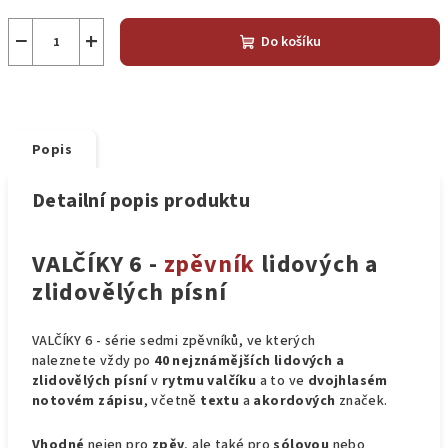
−
+
Do košíku
Popis
Detailní popis produktu
VALČÍKY 6 -
zpěvník
lidových a
zlidovělých písní
VALČÍKY 6 - série sedmi zpěvníků, ve kterých
naleznete vždy po
40 nejznámějších lidových a
zlidovělých písní
v
rytmu valčíku
a to ve
dvojhlasém
notovém zápisu
, včetně
textu
a
akordových
značek.
Vhodné
nejen pro
zpěv
, ale také pro
sólovou
nebo