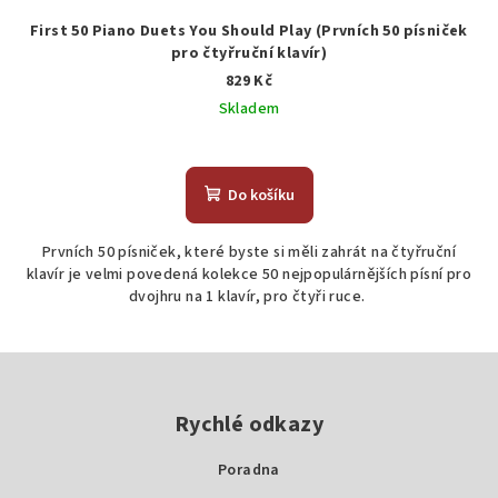
First 50 Piano Duets You Should Play (Prvních 50 písniček
pro čtyřruční klavír)
829 Kč
Skladem
Průměrné
hodnocení
produktu
Do košíku
je
5,0
Prvních 50 písniček, které byste si měli zahrát na čtyřruční
z
klavír je velmi povedená kolekce 50 nejpopulárnějších písní pro
5
dvojhru na 1 klavír, pro čtyři ruce.
hvězdiček.
Z
á
p
Rychlé odkazy
a
Poradna
t