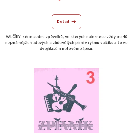
Detail
VALČÍKY- série sedmi zpěvníků, ve kterých naleznete vždy po 40
nejznámějších lidových a zlidovělých písní v rytmu valčíku a to ve
dvojhlasém notovém zápisu.