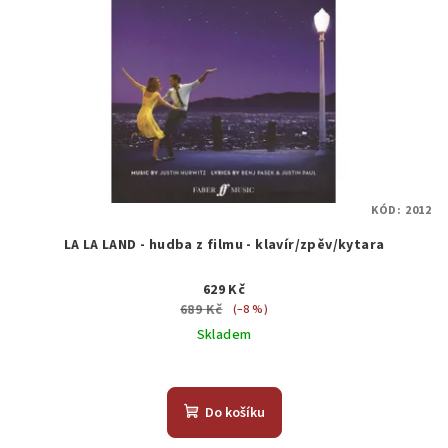
KÓD:
2012
LA LA LAND - hudba z filmu - klavír/zpěv/kytara
629 Kč
689 Kč
(–8 %)
Skladem
Do košíku