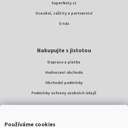
SuperNoty.cz
í
Ocenění, záštity a partnerství
O nás
Nakupujte s jistotou
Doprava a platba
Hodnocení obchodu
Obchodní podmínky
Podmínky ochrany osobních údajů
Kontakty
Super Noty, s.r.o.
Používáme cookies