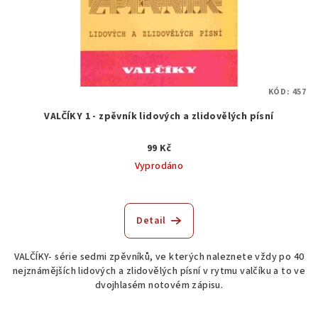
KÓD:
457
VALČÍKY 1 - zpěvník lidových a zlidovělých písní
99 Kč
Vyprodáno
Detail
VALČÍKY- série sedmi zpěvníků, ve kterých naleznete vždy po 40
nejznámějších lidových a zlidovělých písní v rytmu valčíku a to ve
dvojhlasém notovém zápisu.