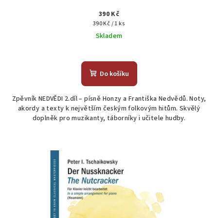
390 Kč
Měrná
390 Kč / 1 ks
cena:
Skladem
Průměrné
hodnocení
produktu
Do košíku
je
5,0
Zpěvník NEDVĚDI 2.díl – písně Honzy a Františka Nedvědů. Noty,
z
akordy a texty k největším českým folkovým hitům. Skvělý
5
doplněk pro muzikanty, táborníky i učitele hudby.
hvězdiček.