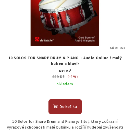
KÓD:
958
10 SOLOS FOR SNARE DRUM & PIANO + Audio Online / malý
buben a klavír
639 Kč
669 Kč
(–4 %)
Skladem
Do košíku
10 Solos for Snare Drum and Piano je titul, který zdůrazní
výrazové schopnosti malé bubínku a rozšíří hudební zkušenosti