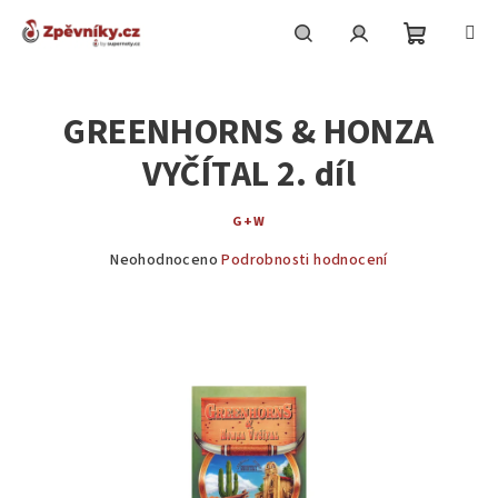
Přejít
na
obsah
Nákupní
Hledat
Přihlášení
GREENHORNS & HONZA
košík
VYČÍTAL 2. díl
G+W
Průměrné
Neohodnoceno
Podrobnosti hodnocení
hodnocení
produktu
je
0,0
z
5
hvězdiček.