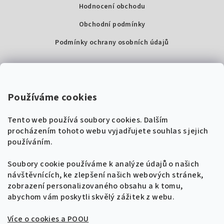
Hodnocení obchodu
Obchodní podmínky
Podmínky ochrany osobních údajů
Kontakty
Super Noty, s.r.o.
Používáme cookies
Na struze 227/1, Praha 1
Tento web používá soubory cookies. Dalším
IČ: 04568672
procházením tohoto webu vyjadřujete souhlas s jejich
používáním.
Zákaznická podpora
+420 604 485 792
Naladíme tě na nové zpěvníky!
Soubory cookie používáme k analýze údajů o našich
🎸
návštěvnících, ke zlepšení našich webových stránek,
Získej tipy, novinky a
10 % slevu
na první
info@supernoty.cz
zobrazení personalizovaného obsahu a k tomu,
objednávku.
V pracovních dnech od 8:00 do 17:00
abychom vám poskytli skvělý zážitek z webu.
Bezpečná platba kartou
Více o cookies a POOU
Přihlásit se k odběru