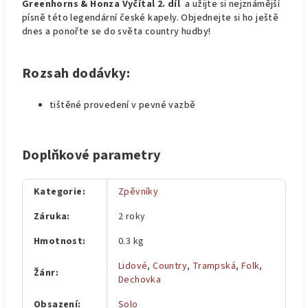
Greenhorns & Honza Vyčítal 2. díl
a užijte si nejznámější
písně této legendární české kapely. Objednejte si ho ještě
dnes a ponořte se do světa country hudby!
Rozsah dodávky:
tištěné provedení v pevné vazbě
Doplňkové parametry
Kategorie
:
Zpěvníky
Záruka
:
2 roky
Hmotnost
:
0.3 kg
Lidové
,
Country
,
Trampská
,
Folk
,
Žánr
:
Dechovka
Obsazení
:
Solo