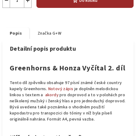
−
+
Do košíku
Popis
Značka
G+W
Detailní popis produktu
Greenhorns & Honza Vyčítal 2. díl
Tento díl zpěvníku obsahuje 97 písní známé české country
kapely Greenhorns.
Notový zápis
je doplněn melodickou
linkou s textem a
akordy
pro doprovod a to v polohách pro
neškolený mužský i ženský hlas a pro jednoduchý doprovod.
Bývá uvedena také poznámka o vhodném použití
kapodastru pro transpozici do tóniny v níž byla píseň
originálně nahrána. Formát A4, pevná vazba.