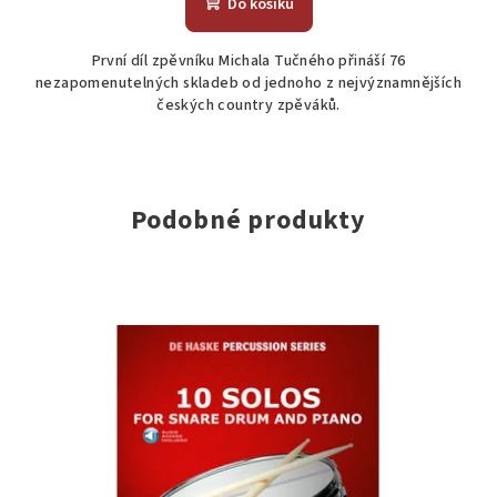
Do košíku
je
5,0
První díl zpěvníku Michala Tučného přináší 76
z
nezapomenutelných skladeb od jednoho z nejvýznamnějších
5
českých country zpěváků.
hvězdiček.
Podobné produkty