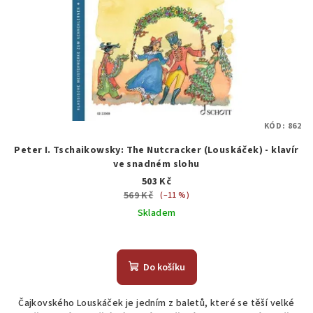
KÓD:
862
Peter I. Tschaikowsky: The Nutcracker (Louskáček) - klavír
ve snadném slohu
503 Kč
569 Kč
(–11 %)
Skladem
Do košíku
Čajkovského Louskáček je jedním z baletů, které se těší velké