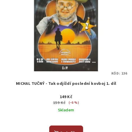
KÓD:
136
MICHAL TUČNÝ - Tak odjíždí poslední kovboj 1. díl
149 Kč
159 Kč
(–6 %)
Skladem
Průměrné
hodnocení
produktu