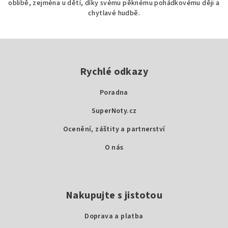
oblibě, zejména u dětí, díky svému pěknému pohádkovému ději a
chytlavé hudbě.
Z
á
p
Rychlé odkazy
a
Poradna
t
SuperNoty.cz
í
Ocenění, záštity a partnerství
O nás
Nakupujte s jistotou
Doprava a platba