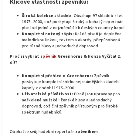
Klíčové vlastnosti zpěvníku:
Široká kolekce skladeb:
Obsahuje 97 skladeb z let
1975–2000, což poskytuje široký a bohatý repertoár
písní od jedné z nejznámějších českých country kapel.
Kompletní notový zápis:
Každá píseň je doplněna
melodickou linkou, textem a akordy, přizpůsobená
pro různé hlasy a jednoduchý doprovod.
Proč si vybrat
zpěvník
Greenhorns & Honza Vyčítal 2.
díl?
Kompletní přehled o Greenhorns:
Zpěvník
poskytuje kompletní sbírku nejznámějších skladeb
kapely z období 1975–2000.
Uživatelská přívětivost:
Písně jsou upraveny pro
neškolené mužské i ženské hlasy a jednoduchý
doprovod, což činí zpěvník přístupným pro široké
spektrum hudebníků.
Obohaťte svůj hudební repertoár
zpěvníkem