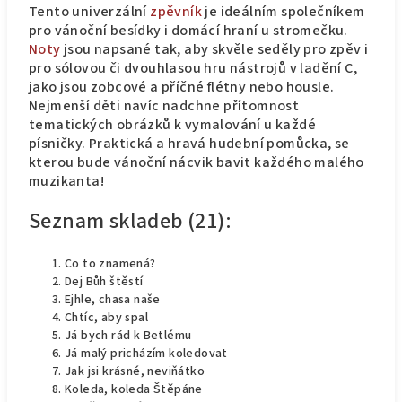
Tento univerzální
zpěvník
je ideálním společníkem
pro vánoční besídky i domácí hraní u stromečku.
Noty
jsou napsané tak, aby skvěle seděly pro zpěv i
pro sólovou či dvouhlasou hru nástrojů v ladění C,
jako jsou zobcové a příčné flétny nebo housle.
Nejmenší děti navíc nadchne přítomnost
tematických obrázků k vymalování u každé
písničky. Praktická a hravá hudební pomůcka, se
kterou bude vánoční nácvik bavit každého malého
muzikanta!
Seznam skladeb (21):
Co to znamená?
Dej Bůh štěstí
Ejhle, chasa naše
Chtíc, aby spal
Já bych rád k Betlému
Já malý pricházím koledovat
Jak jsi krásné, neviňátko
Koleda, koleda Štěpáne