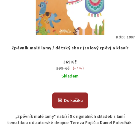
KÓD:
1907
Zpěvník malé lamy / dětský sbor (solový zpěv) a klavír
369 Kč
399 Kč
(–7 %)
Skladem
Do košíku
„Zpěvník malé lamy“ nabízí 8 originálních skladeb s lamí
tematikou od autorské dvojice Tereza Fojtů a Daniel Poledňák.