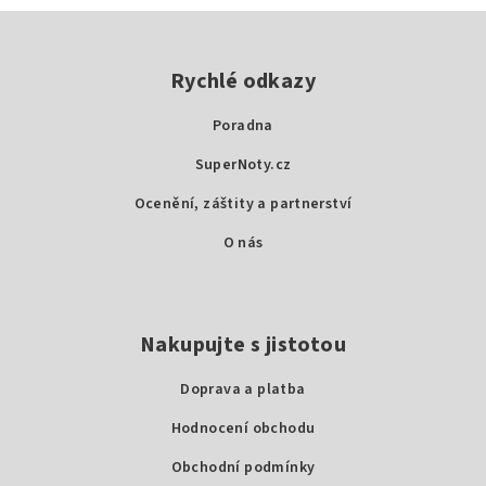
Z
á
p
Rychlé odkazy
a
Poradna
t
SuperNoty.cz
í
Ocenění, záštity a partnerství
O nás
Nakupujte s jistotou
Doprava a platba
Hodnocení obchodu
Obchodní podmínky