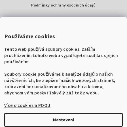
Podmínky ochrany osobních údajů
Kontakty
Super Noty, s.r.o.
Používáme cookies
Na struze 227/1, Praha 1
Tento web používá soubory cookies. Dalším
IČ: 04568672
procházením tohoto webu vyjadřujete souhlas s jejich
používáním.
Zákaznická podpora
+420 604 485 792
Naladíme tě na nové zpěvníky!
Soubory cookie používáme k analýze údajů o našich
🎸
návštěvnících, ke zlepšení našich webových stránek,
Získej tipy, novinky a
10 % slevu
na první
info@supernoty.cz
zobrazení personalizovaného obsahu a k tomu,
objednávku.
V pracovních dnech od 8:00 do 17:00
abychom vám poskytli skvělý zážitek z webu.
Bezpečná platba kartou
Více o cookies a POOU
Přihlásit se k odběru
VISA
Zásady zpracování osobních údajů
Nastavení