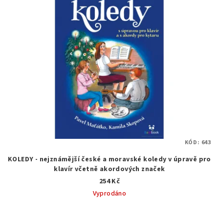
KÓD:
643
KOLEDY - nejznámější české a moravské koledy v úpravě pro
klavír včetně akordových značek
254 Kč
Vyprodáno