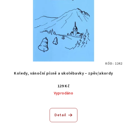
KÓD:
1242
Koledy, vánoční písně a ukolébavky – zpěv/akordy
129 Kč
Vyprodáno
Detail