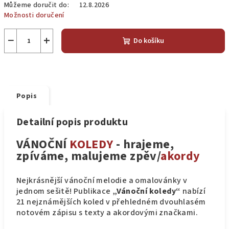
Můžeme doručit do:
12.8.2026
Možnosti doručení
−
+
Do košíku
Popis
Detailní popis produktu
VÁNOČNÍ
KOLEDY
- hrajeme,
zpíváme, malujeme zpěv/
akordy
Nejkrásnější vánoční melodie a omalovánky v
jednom sešitě! Publikace
„Vánoční koledy“
nabízí
21 nejznámějších koled v přehledném dvouhlasém
notovém zápisu s texty a akordovými značkami.