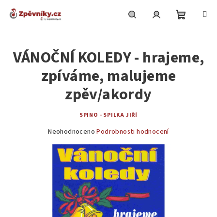
Přejít
na
obsah
Nákupní
Hledat
Přihlášení
VÁNOČNÍ KOLEDY - hrajeme,
košík
zpíváme, malujeme
zpěv/akordy
SPINO - SPILKA JIŘÍ
Průměrné
Neohodnoceno
Podrobnosti hodnocení
hodnocení
produktu
je
0,0
z
5
hvězdiček.