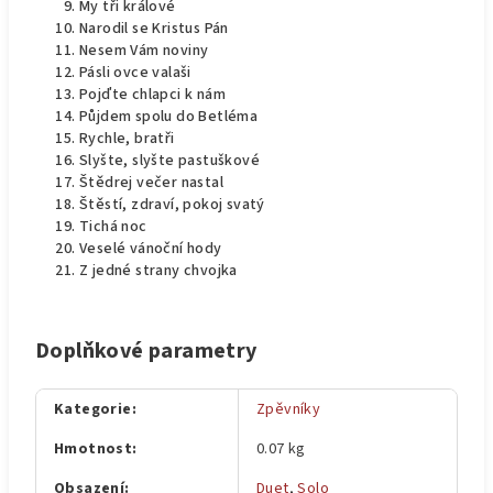
My tři králové
Narodil se Kristus Pán
Nesem Vám noviny
Pásli ovce valaši
Pojďte chlapci k nám
Půjdem spolu do Betléma
Rychle, bratři
Slyšte, slyšte pastuškové
Štědrej večer nastal
Štěstí, zdraví, pokoj svatý
Tichá noc
Veselé vánoční hody
Z jedné strany chvojka
Doplňkové parametry
Kategorie
:
Zpěvníky
Hmotnost
:
0.07 kg
Obsazení
:
Duet
,
Solo