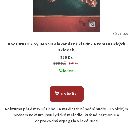
KÓD:
859
Nocturnes 2 by Dennis Alexander / klavír - 6 romantických
skladeb
375 Kč
399 Kč
(–6 %)
Skladem
Do košíku
Nokturna představují tichou a meditativní noční hudbu. Typickým
prvkem nokturn jsou lyrické melodie, krásné harmonie a
doprovodná arpeggia v levé ruce