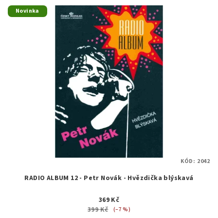
Novinka
KÓD:
2042
RADIO ALBUM 12 - Petr Novák - Hvězdička blýskavá
369 Kč
399 Kč
(–7 %)