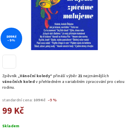
109 Kč
–9 %
Zpěvník
„Vánoční koledy“
přináší výběr
21
nejznámějších
vánočních koled
v přehledném a variabilním zpracování pro celou
rodinu.
standardní cena:
109 Kč
–9 %
99 Kč
Měrná
Skladem
cena: