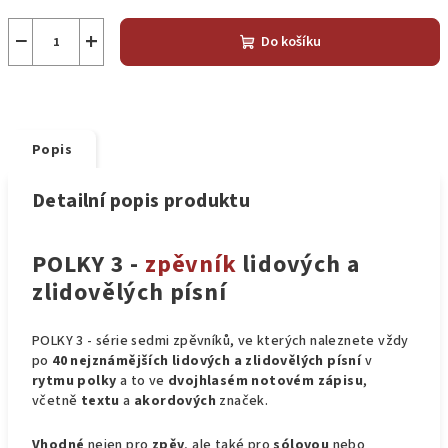
−
+
Do košíku
Popis
Detailní popis produktu
POLKY 3 -
zpěvník
lidových a
zlidovělých písní
POLKY 3 - série sedmi zpěvníků, ve kterých naleznete vždy
po
40 nejznámějších lidových a zlidovělých písní
v
rytmu polky
a to ve
dvojhlasém notovém zápisu
,
včetně
textu
a
akordových
značek.
Vhodné
nejen pro
zpěv
, ale také pro
sólovou
nebo