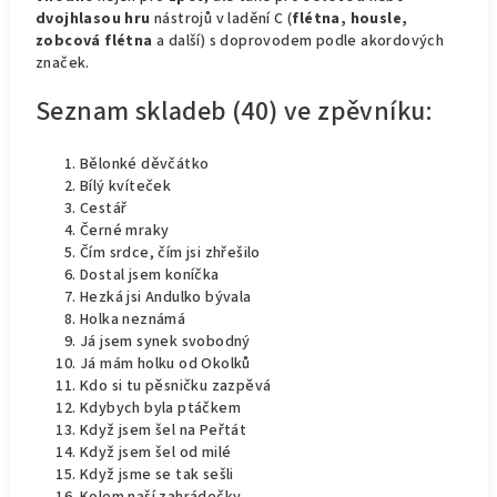
dvojhlasou hru
nástrojů v ladění C (
flétna, housle,
zobcová flétna
a další) s doprovodem podle akordových
značek.
Seznam skladeb (40) ve zpěvníku:
Bělonké děvčátko
Bílý kvíteček
Cestář
Černé mraky
Čím srdce, čím jsi zhřešilo
Dostal jsem koníčka
Hezká jsi Andulko bývala
Holka neznámá
Já jsem synek svobodný
Já mám holku od Okolků
Kdo si tu pěsničku zazpěvá
Kdybych byla ptáčkem
Když jsem šel na Peřtát
Když jsem šel od milé
Když jsme se tak sešli