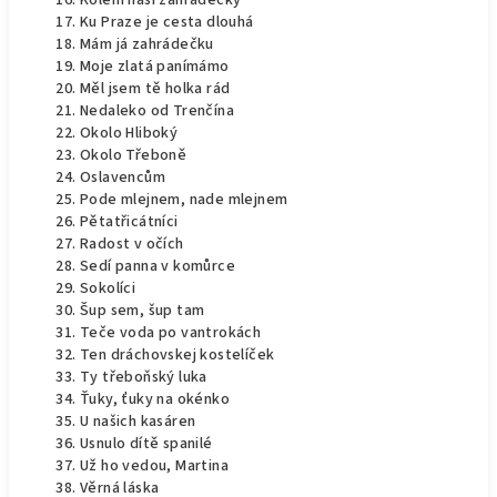
Kolem naší zahrádečky
Ku Praze je cesta dlouhá
Mám já zahrádečku
Moje zlatá panímámo
Měl jsem tě holka rád
Nedaleko od Trenčína
Okolo Hliboký
Okolo Třeboně
Oslavencům
Pode mlejnem, nade mlejnem
Pětatřicátníci
Radost v očích
Sedí panna v komůrce
Sokolíci
Šup sem, šup tam
Teče voda po vantrokách
Ten dráchovskej kostelíček
Ty třeboňský luka
Ťuky, ťuky na okénko
U našich kasáren
Usnulo dítě spanilé
Už ho vedou, Martina
Věrná láska