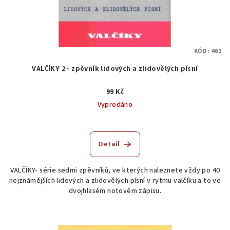
KÓD:
461
VALČÍKY 2 - zpěvník lidových a zlidovělých písní
99 Kč
Vyprodáno
Detail
VALČÍKY- série sedmi zpěvníků, ve kterých naleznete vždy po 40
nejznámějších lidových a zlidovělých písní v rytmu valčíku a to ve
dvojhlasém notovém zápisu.