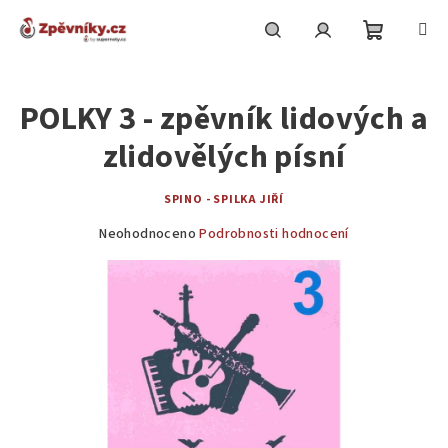
Přejít
na
obsah
Nákupní
Hledat
Přihlášení
POLKY 3 - zpěvník lidových a
košík
zlidovělých písní
SPINO - SPILKA JIŘÍ
Průměrné
Neohodnoceno
Podrobnosti hodnocení
hodnocení
produktu
je
0,0
z
5
hvězdiček.