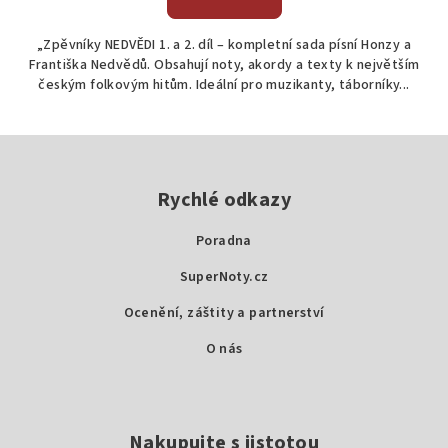
je
4,7
„Zpěvníky NEDVĚDI 1. a 2. díl – kompletní sada písní Honzy a
z
Františka Nedvědů. Obsahují noty, akordy a texty k největším
5
českým folkovým hitům. Ideální pro muzikanty, táborníky...
hvězdiček.
Z
á
p
Rychlé odkazy
a
Poradna
t
SuperNoty.cz
í
Ocenění, záštity a partnerství
O nás
Nakupujte s jistotou