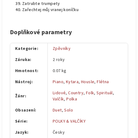
Zatrubte trumpety
Zařechtej můj vranej koníčku
Doplňkové parametry
Kategorie
:
Zpěvníky
Záruka
:
2 roky
Hmotnost
:
0.07 kg
Nástroj
:
Piano
,
Kytara
,
Housle
,
Flétna
Lidové
,
Country
,
Folk
,
Spirituál
,
Žánr
:
Valčík
,
Polka
Obsazení
:
Duet
,
Solo
Série
:
POLKY & VALČÍKY
Jazyk
:
Česky