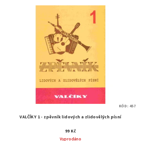
KÓD:
457
VALČÍKY 1 - zpěvník lidových a zlidovělých písní
99 Kč
Vyprodáno