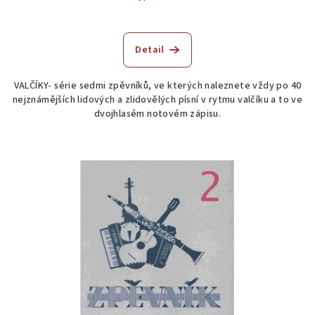
Detail
VALČÍKY- série sedmi zpěvníků, ve kterých naleznete vždy po 40
nejznámějších lidových a zlidovělých písní v rytmu valčíku a to ve
dvojhlasém notovém zápisu.