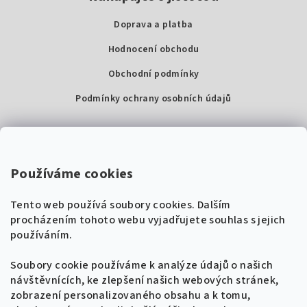
Doprava a platba
Hodnocení obchodu
Obchodní podmínky
Podmínky ochrany osobních údajů
Kontakty
Super Noty, s.r.o.
Používáme cookies
Na struze 227/1, Praha 1
Tento web používá soubory cookies. Dalším
IČ: 04568672
procházením tohoto webu vyjadřujete souhlas s jejich
používáním.
Zákaznická podpora
+420 604 485 792
Naladíme tě na nové zpěvníky!
Soubory cookie používáme k analýze údajů o našich
🎸
návštěvnících, ke zlepšení našich webových stránek,
Získej tipy, novinky a
10 % slevu
na první
info@supernoty.cz
zobrazení personalizovaného obsahu a k tomu,
objednávku.
V pracovních dnech od 8:00 do 17:00