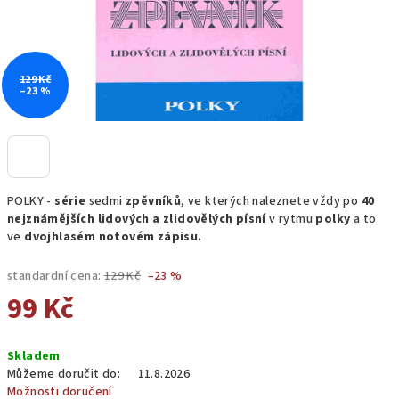
129 Kč
–23 %
POLKY -
série
sedmi
zpěvníků
, ve kterých naleznete vždy po
40
nejznámějších lidových a zlidovělých písní
v rytmu
polky
a to
ve
dvojhlasém notovém zápisu.
standardní cena:
129 Kč
–23 %
99 Kč
Měrná
Skladem
cena:
Můžeme doručit do:
11.8.2026
Možnosti doručení