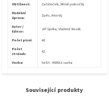
Obtížnost
:
Začátečník, Mírně pokročilý
Hudební
Zpěv, Akordy
úprava
:
Autor /
Jiří Spilka, Vladimír Novák
Editor
:
Počet písní
:
40
Počet
42
stránek
:
Vazba
:
Sešit - Měkká vazba
Související produkty