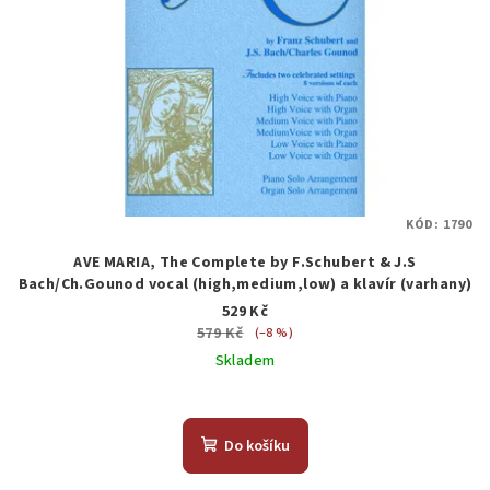
KÓD:
1790
AVE MARIA, The Complete by F.Schubert & J.S
Bach/Ch.Gounod vocal (high,medium,low) a klavír (varhany)
529 Kč
579 Kč
(–8 %)
Skladem
Do košíku