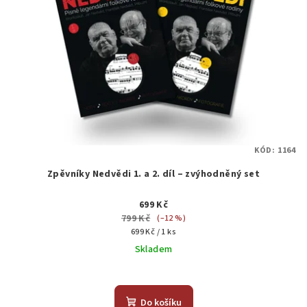
KÓD:
1164
Zpěvníky Nedvědi 1. a 2. díl – zvýhodněný set
699 Kč
799 Kč
(–12 %)
Měrná
699 Kč / 1 ks
cena:
Skladem
Průměrné
hodnocení
produktu
Do košíku