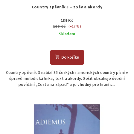
Country zpěvník 3 – zpěv a akordy
139 Kč
169 Kč
(–17 %)
Skladem
Do košíku
Country zpěvník 3 nabízí 85 českých i amerických country písní v
úpravě melodická linka, text a akordy. Sešit obsahuje úvodní
povídání „Cesta na západ“ a je vhodný pro hraní s...