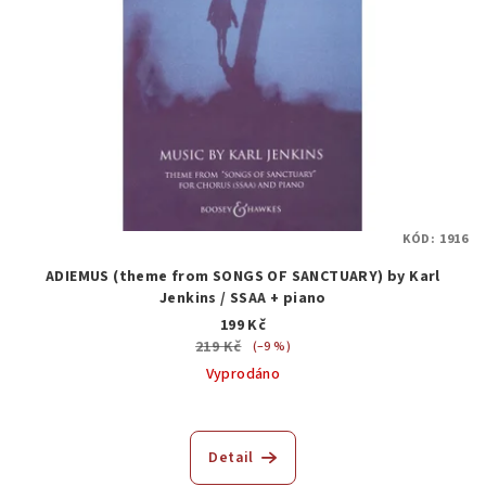
KÓD:
1916
ADIEMUS (theme from SONGS OF SANCTUARY) by Karl
Jenkins / SSAA + piano
199 Kč
219 Kč
(–9 %)
Vyprodáno
Detail