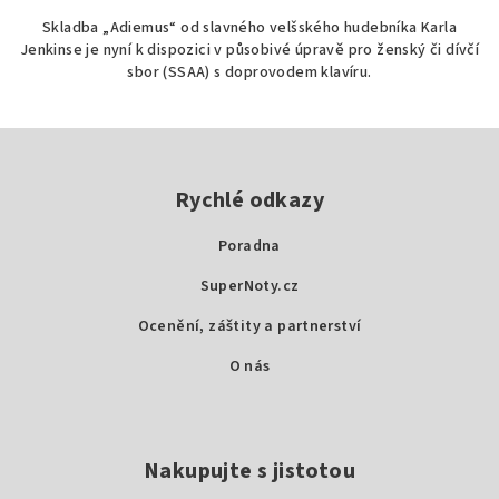
Skladba „Adiemus“ od slavného velšského hudebníka Karla
Jenkinse je nyní k dispozici v působivé úpravě pro ženský či dívčí
sbor (SSAA) s doprovodem klavíru.
Z
á
p
Rychlé odkazy
a
Poradna
t
SuperNoty.cz
í
Ocenění, záštity a partnerství
O nás
Nakupujte s jistotou