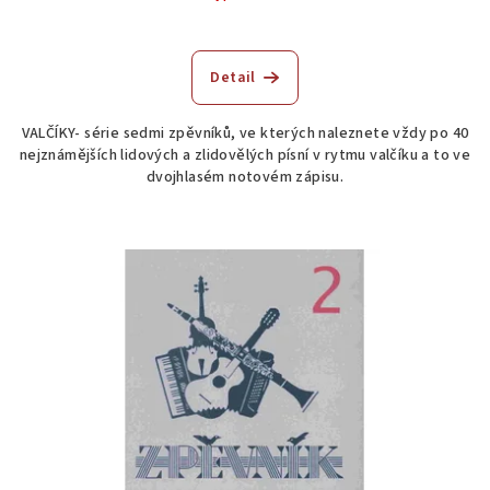
Detail
VALČÍKY- série sedmi zpěvníků, ve kterých naleznete vždy po 40
nejznámějších lidových a zlidovělých písní v rytmu valčíku a to ve
dvojhlasém notovém zápisu.