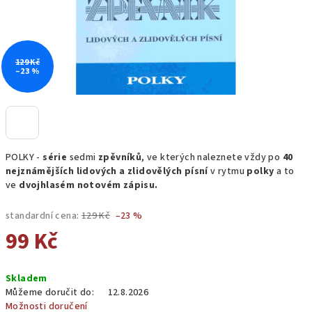
129 Kč
–23 %
POLKY -
série
sedmi
zpěvníků
, ve kterých naleznete vždy po
40
nejznámějších lidových a zlidovělých písní
v rytmu
polky
a to
ve
dvojhlasém notovém zápisu.
standardní cena:
129 Kč
–23 %
99 Kč
Měrná
Skladem
cena:
Můžeme doručit do:
12.8.2026
Možnosti doručení