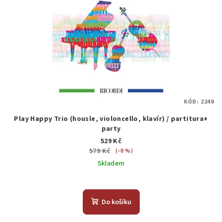
KÓD:
2249
Play Happy Trio (housle, violoncello, klavír) / partitura+
party
529 Kč
579 Kč
(–8 %)
Skladem
Do košíku