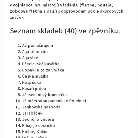
dvojhlasou hru
nástrojů v ladění C (
flétna, housle,
zobcová flétna
a další) s doprovodem podle akordových
značek.
Seznam skladeb (40) ve zpěvníku:
Až pomašírujem
A já tě nechci
A já více
Břeclavská kasárňa
Copak je to za vojáka
Česká muzika
Hospůdka
Husaři jedou
Já jsem malý kominíček
Já mám svou panenku v Roudnici
Jankovská hospoda
Jarabáček
Jednoho večera
K háji je cestička
Kolíne, Kolíne