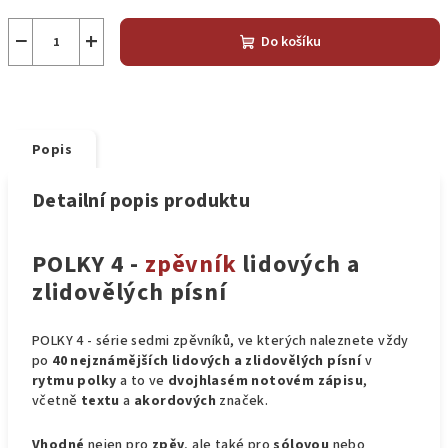
−
+
Do košíku
Popis
Detailní popis produktu
POLKY 4 -
zpěvník
lidových a
zlidovělých písní
POLKY 4 - série sedmi zpěvníků, ve kterých naleznete vždy
po
40 nejznámějších lidových a zlidovělých písní
v
rytmu polky
a to ve
dvojhlasém notovém zápisu
,
včetně
textu
a
akordových
značek.
Vhodné
nejen pro
zpěv
, ale také pro
sólovou
nebo