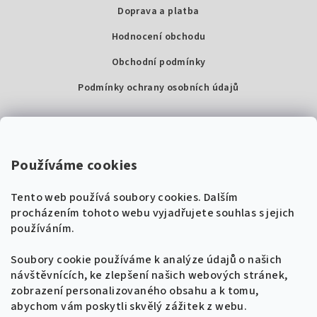
Doprava a platba
Hodnocení obchodu
Obchodní podmínky
Podmínky ochrany osobních údajů
Kontakty
Super Noty, s.r.o.
Používáme cookies
Na struze 227/1, Praha 1
Tento web používá soubory cookies. Dalším
IČ: 04568672
procházením tohoto webu vyjadřujete souhlas s jejich
používáním.
Zákaznická podpora
+420 604 485 792
Naladíme tě na nové zpěvníky!
Soubory cookie používáme k analýze údajů o našich
🎸
návštěvnících, ke zlepšení našich webových stránek,
Získej tipy, novinky a
10 % slevu
na první
info@supernoty.cz
zobrazení personalizovaného obsahu a k tomu,
objednávku.
V pracovních dnech od 8:00 do 17:00
abychom vám poskytli skvělý zážitek z webu.