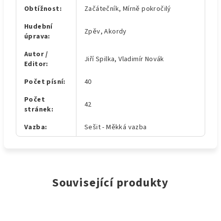
Obtížnost
:
Začátečník, Mírně pokročilý
Hudební
Zpěv, Akordy
úprava
:
Autor /
Jiří Spilka, Vladimír Novák
Editor
:
Počet písní
:
40
Počet
42
stránek
:
Vazba
:
Sešit - Měkká vazba
Související produkty