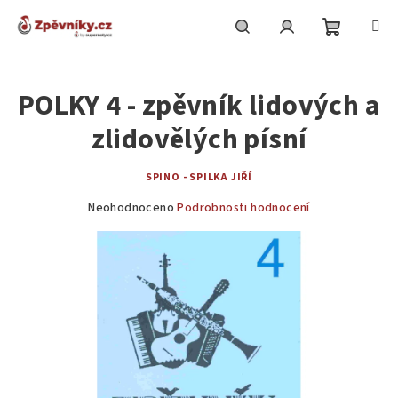
Přejít
na
obsah
Nákupní
Hledat
Přihlášení
POLKY 4 - zpěvník lidových a
košík
zlidovělých písní
SPINO - SPILKA JIŘÍ
Průměrné
Neohodnoceno
Podrobnosti hodnocení
hodnocení
produktu
je
0,0
z
5
hvězdiček.