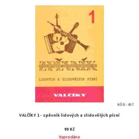
KÓD:
457
VALČÍKY 1 - zpěvník lidových a zlidovělých písní
99 Kč
Vyprodáno