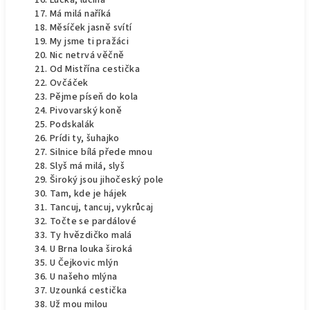
Lučka, lučina
Má milá naříká
Měsíček jasně svítí
My jsme ti pražáci
Nic netrvá věčně
Od Mistřína cestička
Ovčáček
Pějme píseň do kola
Pivovarský koně
Podskalák
Prídi ty, šuhajko
Silnice bílá přede mnou
Slyš má milá, slyš
Široký jsou jihočeský pole
Tam, kde je hájek
Tancuj, tancuj, vykrůcaj
Točte se pardálové
Ty hvězdičko malá
U Brna louka široká
U Čejkovic mlýn
U našeho mlýna
Uzounká cestička
Už mou milou