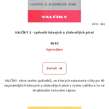
KÓD:
461
VALČÍKY 2 - zpěvník lidových a zlidovělých písní
99 Kč
Vyprodáno
Detail
VALČÍKY- série sedmi zpěvníků, ve kterých naleznete vždy po 40
nejznámějších lidových a zlidovělých písní v rytmu valčíku a to ve
dvojhlasém notovém zápisu.