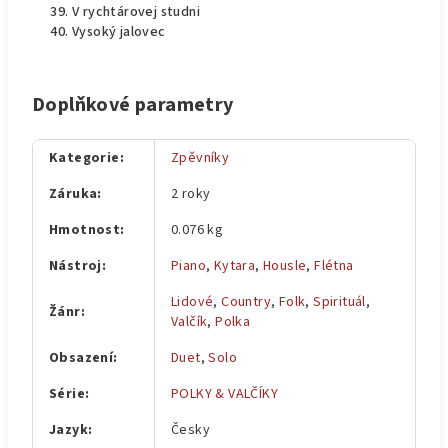
V rychtárovej studni
Vysoký jalovec
Doplňkové parametry
Kategorie
:
Zpěvníky
Záruka
:
2 roky
Hmotnost
:
0.076 kg
Nástroj
:
Piano
,
Kytara
,
Housle
,
Flétna
Lidové
,
Country
,
Folk
,
Spirituál
,
Žánr
:
Valčík
,
Polka
Obsazení
:
Duet
,
Solo
Série
:
POLKY & VALČÍKY
Jazyk
:
Česky