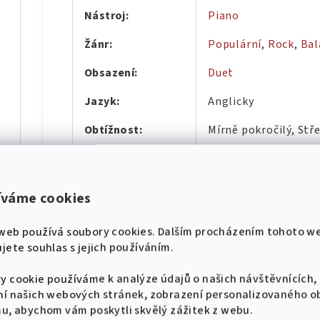
Nástroj
:
Piano
Žánr
:
Populární
,
Rock
,
Bal
Obsazení
:
Duet
Jazyk
:
Anglicky
díl
Obtížnost
:
Mírně pokročilý, Stř
Skladatel
:
Adele
Hudební úprava
:
Piano
íváme cookies
díl
Počet písní
:
8
web používá soubory cookies. Dalším procházením tohoto w
Počet stránek
:
40
jete souhlas s jejich používáním.
hádek pro klavír
Vazba
:
Sešit - Měkká vazba
y cookie používáme k analýze údajů o našich návštěvnících,
ní našich webových stránek, zobrazení personalizovaného 
mu, abychom vám poskytli skvělý zážitek z webu.