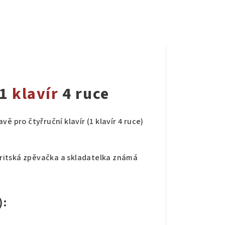
 1
klavír
4 ruce
ě pro čtyřruční klavír (1 klavír 4 ruce)
 britská zpěvačka a skladatelka známá
):