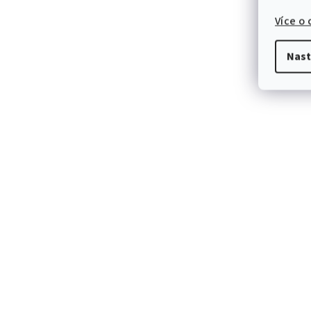
Více o
Nast