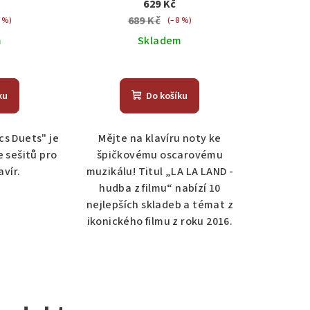
629 Kč
689 Kč
 %)
(–8 %)
m
Skladem
měrné
nocení
ku
Do košíku
duktu
cs Duets" je
Mějte na klavíru noty ke
e sešitů pro
špičkovému oscarovému
avír.
muzikálu! Titul „LA LA LAND -
zdiček.
hudba z filmu“ nabízí 10
nejlepších skladeb a témat z
ikonického filmu z roku 2016.