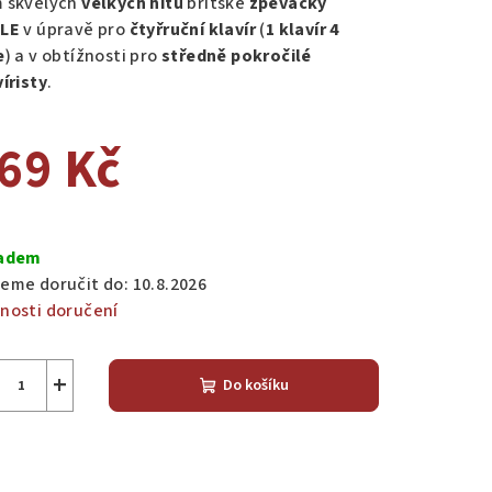
 skvělých
velkých hitů
britské
zpěvačky
LE
v úpravě pro
čtyřruční klavír
(
1 klavír 4
e
) a v obtížnosti pro
středně
pokročilé
íristy
.
zdiček.
69 Kč
ná
a:
adem
eme doručit do:
10.8.2026
nosti doručení
+
Do košíku