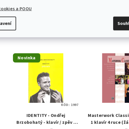
 cookies a POOU
Související
avení
Souh
Novinka
KÓD:
1997
IDENTITY - Ondřej
Masterwork Classic
Brzobohatý - klavír / zpěv /
1 klavír 4 ruce (žá