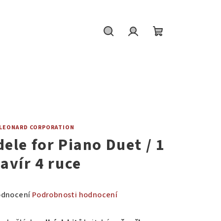
Hledat
Přihlášení
Nákupní
košík
 LEONARD CORPORATION
dele for Piano Duet / 1
lavír 4 ruce
měrné
odnocení
Podrobnosti hodnocení
nocení
duktu