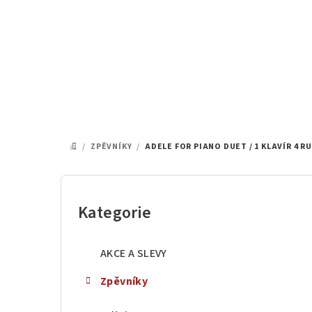
Přejít
na
obsah
/
ZPĚVNÍKY
/
ADELE FOR PIANO DUET / 1 KLAVÍR 4 R
DOMŮ
P
o
Kategorie
Přeskočit
kategorie
s
AKCE A SLEVY
t
Zpěvníky
r