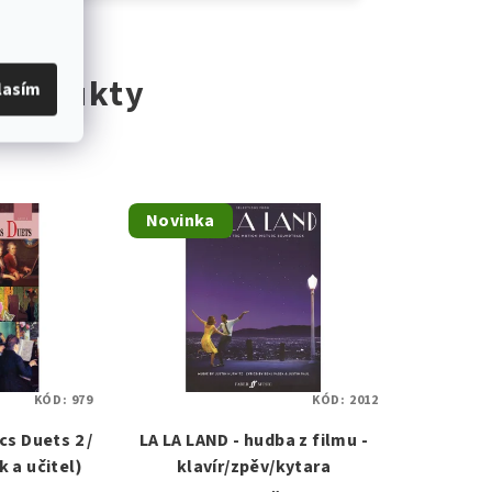
 produkty
lasím
Novinka
KÓD:
979
KÓD:
2012
s Duets 2 /
LA LA LAND - hudba z filmu -
k a učitel)
klavír/zpěv/kytara