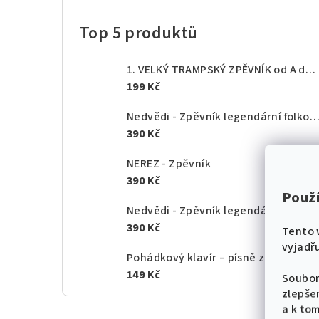
Top 5 produktů
1. VELKÝ TRAMPSKÝ ZPĚVNÍK od A do Z - texty akordy
199 Kč
Nedvědi - Zpěvník legendární folkové rodiny - 1.
390 Kč
NEREZ - Zpěvník
390 Kč
Použ
Nedvědi - Zpěvník legendární folkové rodiny - 2.
390 Kč
Tento 
vyjadřu
Pohádkový klavír – písně z českých po
149 Kč
Soubor
zlepše
a k to