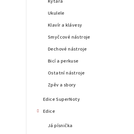
a
Kytara
n
Ukulele
n
Klavír a klávesy
í
Smyčcové nástroje
p
Dechové nástroje
a
Bicí a perkuse
n
Ostatní nástroje
e
Zpěv a sbory
l
Edice SuperNoty
Edice
Já písnička