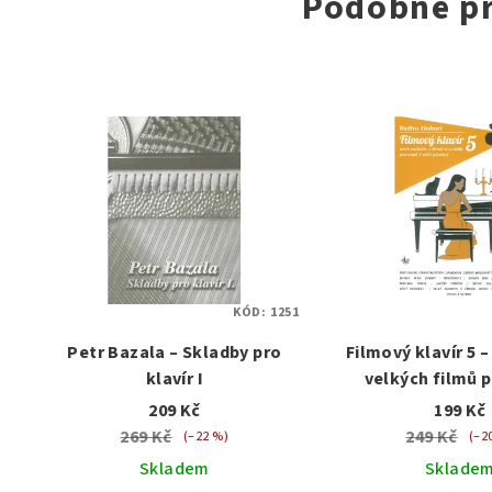
Podobné p
KÓD:
1251
Petr Bazala – Skladby pro
Filmový klavír 5 
klavír I
velkých filmů 
pianist
209 Kč
199 Kč
269 Kč
249 Kč
(–22 %)
(–2
Skladem
Sklade