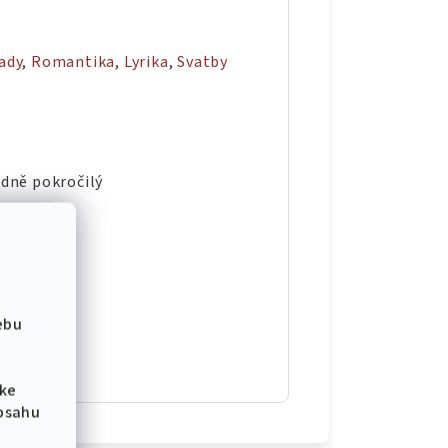
ady
,
Romantika
,
Lyrika
,
Svatby
edně pokročilý
ebu
 ke
obsahu