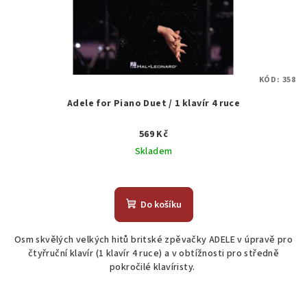
KÓD:
358
Adele for Piano Duet / 1 klavír 4 ruce
569 Kč
Skladem
Průměrné
hodnocení
produktu
Do košíku
je
5,0
Osm skvělých velkých hitů britské zpěvačky ADELE v úpravě pro
z
čtyřruční klavír (1 klavír 4 ruce) a v obtížnosti pro středně
5
pokročilé klavíristy.
hvězdiček.