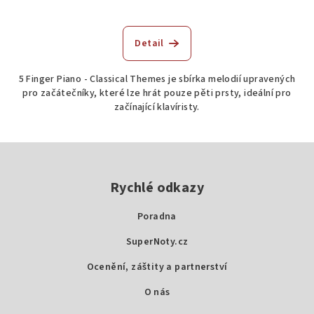
Detail
5 Finger Piano - Classical Themes je sbírka melodií upravených
pro začátečníky, které lze hrát pouze pěti prsty, ideální pro
začínající klavíristy.
Z
á
p
Rychlé odkazy
a
Poradna
t
SuperNoty.cz
í
Ocenění, záštity a partnerství
O nás