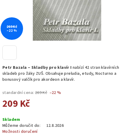
269 Kč
–22 %
Petr Bazala – Skladby pro klavír I
nabízí 42 stran klavírních
skladeb pro žáky ZUŠ. Obsahuje preludia, etudy, Nocturno a
bonusový valčík pro akordeon a klavír.
standardní cena:
269 Kč
–22 %
209 Kč
Měrná
Skladem
cena:
Můžeme doručit do:
12.8.2026
Možnosti doručení