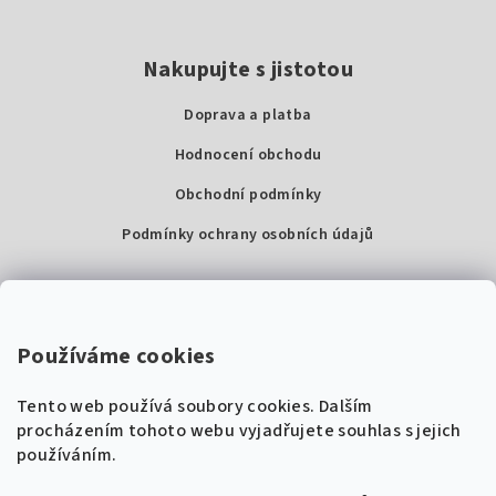
Nakupujte s jistotou
Doprava a platba
Hodnocení obchodu
Obchodní podmínky
Podmínky ochrany osobních údajů
Kontakty
Super Noty, s.r.o.
Používáme cookies
Na struze 227/1, Praha 1
Tento web používá soubory cookies. Dalším
IČ: 04568672
procházením tohoto webu vyjadřujete souhlas s jejich
používáním.
Zákaznická podpora