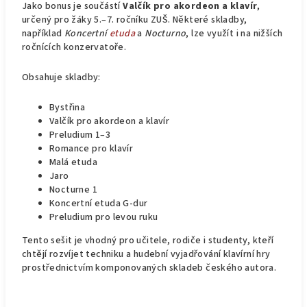
Jako bonus je součástí
Valčík pro akordeon a klavír
,
určený pro žáky 5.–7. ročníku ZUŠ. Některé skladby,
například
Koncertní
etuda
a
Nocturno
, lze využít i na nižších
ročnících konzervatoře.
Obsahuje skladby:
Bystřina
Valčík pro akordeon a klavír
Preludium 1–3
Romance pro klavír
Malá etuda
Jaro
Nocturne 1
Koncertní etuda G-dur
Preludium pro levou ruku
Tento sešit je vhodný pro učitele, rodiče i studenty, kteří
chtějí rozvíjet techniku a hudební vyjadřování klavírní hry
prostřednictvím komponovaných skladeb českého autora.