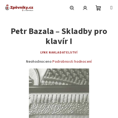
Přejít
na
obsah
Nákupní
Hledat
Přihlášení
Petr Bazala – Skladby pro
košík
klavír I
LYNX NAKLADATELSTVÍ
Průměrné
Neohodnoceno
Podrobnosti hodnocení
hodnocení
produktu
je
0,0
z
5
hvězdiček.