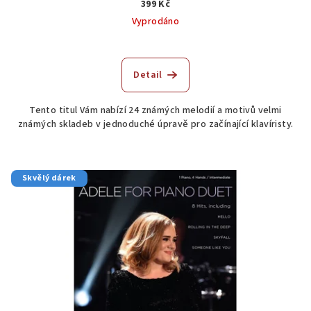
399 Kč
Vyprodáno
Průměrné
hodnocení
produktu
Detail
je
5,0
Tento titul Vám nabízí 24 známých melodií a motivů velmi
z
známých skladeb v jednoduché úpravě pro začínající klavíristy.
5
hvězdiček.
Skvělý dárek