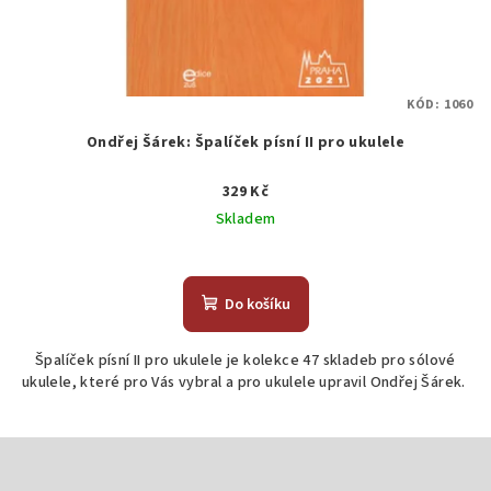
KÓD:
1060
Ondřej Šárek: Špalíček písní II pro ukulele
329 Kč
Skladem
Do košíku
Špalíček písní II pro ukulele je kolekce 47 skladeb pro sólové
ukulele, které pro Vás vybral a pro ukulele upravil Ondřej Šárek.
Z
á