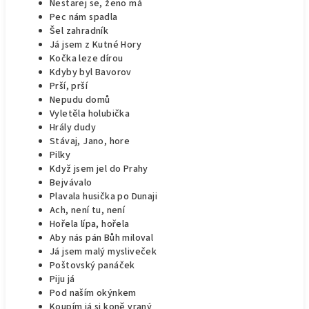
Nestarej se, ženo má
Pec nám spadla
Šel zahradník
Já jsem z Kutné Hory
Kočka leze dírou
Kdyby byl Bavorov
Prší, prší
Nepudu domů
Vyletěla holubička
Hrály dudy
Stávaj, Jano, hore
Pilky
Když jsem jel do Prahy
Bejvávalo
Plavala husička po Dunaji
Ach, není tu, není
Hořela lípa, hořela
Aby nás pán Bůh miloval
Já jsem malý mysliveček
Poštovský panáček
Piju já
Pod naším okýnkem
Koupím já si koně vraný