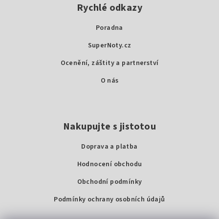
p
Rychlé odkazy
a
Poradna
t
SuperNoty.cz
í
Ocenění, záštity a partnerství
O nás
Nakupujte s jistotou
Doprava a platba
Hodnocení obchodu
Obchodní podmínky
Podmínky ochrany osobních údajů