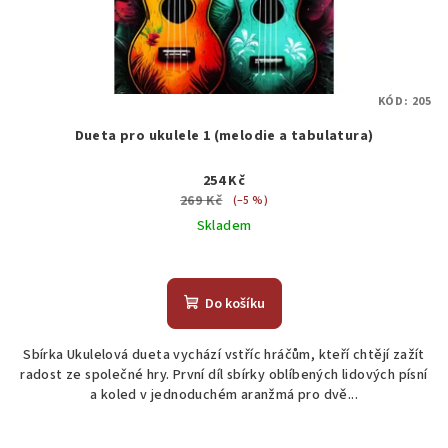
KÓD:
205
Dueta pro ukulele 1 (melodie a tabulatura)
254 Kč
269 Kč
(–5 %)
Skladem
Průměrné
hodnocení
produktu
Do košíku
je
5,0
Sbírka Ukulelová dueta vychází vstříc hráčům, kteří chtějí zažít
z
radost ze společné hry. První díl sbírky oblíbených lidových písní
5
a koled v jednoduchém aranžmá pro dvě...
hvězdiček.