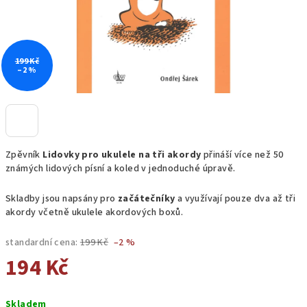
199 Kč
–2 %
Zpěvník
Lidovky pro ukulele na tři akordy
přináší více než 50
známých lidových písní a koled v jednoduché úpravě.
Skladby jsou napsány pro
začátečníky
a využívají pouze dva až tři
akordy včetně ukulele akordových boxů.
standardní cena:
199 Kč
–2 %
194 Kč
Měrná
Skladem
cena: