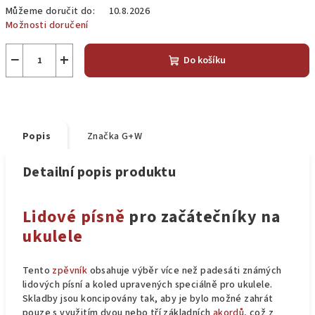
Můžeme doručit do:
10.8.2026
Možnosti doručení
−
+
Do košíku
Popis
Značka
G+W
Detailní popis produktu
Lidové písně
pro začátečníky na
ukulele
Tento
zpěvník
obsahuje výběr více než padesáti známých
lidových písní a koled upravených speciálně pro ukulele.
Skladby jsou koncipovány tak, aby je bylo možné zahrát
pouze s využitím dvou nebo tří základních
akordů
, což z