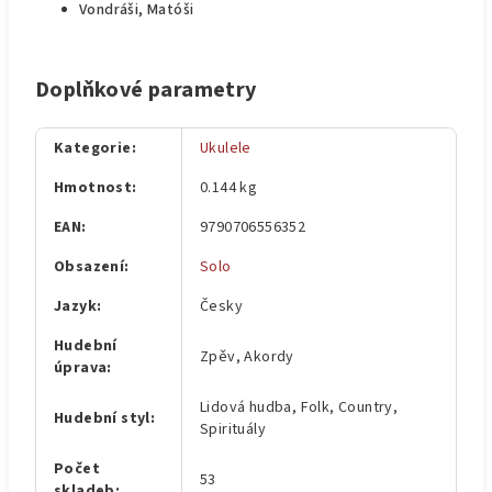
Vondráši, Matóši
Doplňkové parametry
Kategorie
:
Ukulele
Hmotnost
:
0.144 kg
EAN
:
9790706556352
Obsazení
:
Solo
Jazyk
:
Česky
Hudební
Zpěv, Akordy
úprava
:
Lidová hudba, Folk, Country,
Hudební styl
:
Spirituály
Počet
53
skladeb
: