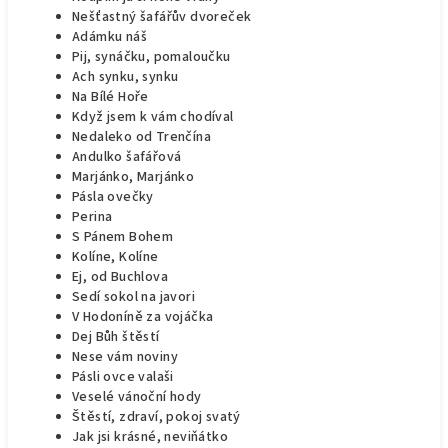
Nešťastný šafářův dvoreček
Adámku náš
Pij, synáčku, pomaloučku
Ach synku, synku
Na Bílé Hoře
Když jsem k vám chodíval
Nedaleko od Trenčína
Andulko šafářová
Marjánko, Marjánko
Pásla ovečky
Perina
S Pánem Bohem
Kolíne, Kolíne
Ej, od Buchlova
Sedí sokol na javori
V Hodoníně za vojáčka
Dej Bůh štěstí
Nese vám noviny
Pásli ovce valaši
Veselé vánoční hody
Štěstí, zdraví, pokoj svatý
Jak jsi krásné, neviňátko