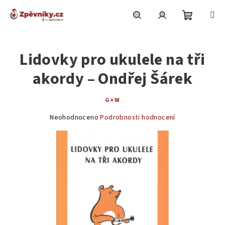
Přejít
na
obsah
Nákupní
Hledat
Přihlášení
Lidovky pro ukulele na tři
košík
akordy – Ondřej Šárek
G+W
Průměrné
Neohodnoceno
Podrobnosti hodnocení
hodnocení
produktu
je
0,0
z
5
hvězdiček.