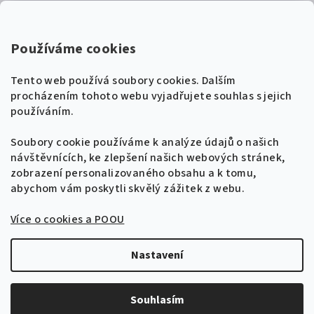
Kontakty
Super Noty, s.r.o.
Používáme cookies
Na struze 227/1, Praha 1
Tento web používá soubory cookies. Dalším
IČ: 04568672
procházením tohoto webu vyjadřujete souhlas s jejich
používáním.
Zákaznická podpora
+420 604 485 792
Naladíme tě na nové zpěvníky!
Soubory cookie používáme k analýze údajů o našich
🎸
návštěvnících, ke zlepšení našich webových stránek,
Získej tipy, novinky a
10 % slevu
na první
info@supernoty.cz
zobrazení personalizovaného obsahu a k tomu,
objednávku.
V pracovních dnech od 8:00 do 17:00
abychom vám poskytli skvělý zážitek z webu.
Bezpečná platba kartou
Více o cookies a POOU
Přihlásit se k odběru
VISA
Zásady zpracování osobních údajů
Nastavení
Copyright 2026
Zpěvníky.cz
. Všechna práva vyhrazena.
Upravit nastavení cookies
Souhlasím