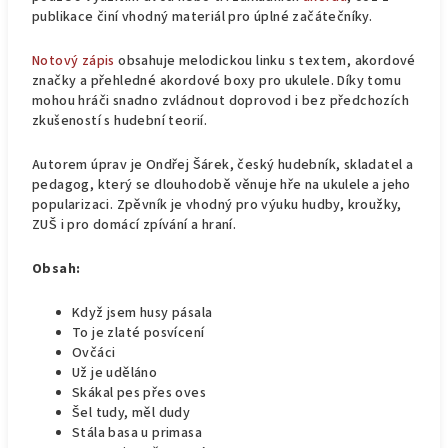
publikace činí vhodný materiál pro úplné začátečníky.
Notový zápis
obsahuje melodickou linku s textem, akordové
značky a přehledné akordové boxy pro ukulele. Díky tomu
mohou hráči snadno zvládnout doprovod i bez předchozích
zkušeností s hudební teorií.
Autorem úprav je Ondřej Šárek, český hudebník, skladatel a
pedagog, který se dlouhodobě věnuje hře na ukulele a jeho
popularizaci. Zpěvník je vhodný pro výuku hudby, kroužky,
ZUŠ i pro domácí zpívání a hraní.
Obsah:
Když jsem husy pásala
To je zlaté posvícení
Ovčáci
Už je uděláno
Skákal pes přes oves
Šel tudy, měl dudy
Stála basa u primasa