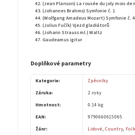
(Jean Planson) La rousée du joly mois de 
(Johannes Brahms) Symfonie č. 1
(Wolfgang Amadeus Mozart) Symfonie č. 40
(Julius Fučík) Vjezd gladiátorů
(Johann Strauss ml.) Waltz
Gaudeamus igitur
Doplňkové parametry
Kategorie
:
Zpěvníky
Záruka
:
2 roky
Hmotnost
:
0.14 kg
EAN
:
9790660615065
Žánr
:
Lidové
,
Country
,
Fol