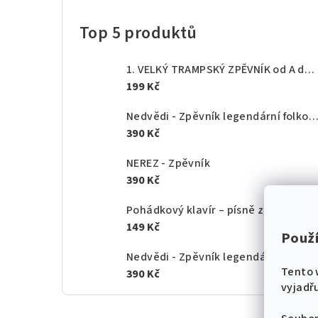
Top 5 produktů
1. VELKÝ TRAMPSKÝ ZPĚVNÍK od A do Z - texty akordy
199 Kč
Nedvědi - Zpěvník legendární folkové rodiny - 1.
390 Kč
NEREZ - Zpěvník
390 Kč
Pohádkový klavír – písně z českých po
149 Kč
Použ
Nedvědi - Zpěvník legendární folkové rodiny - 2.
Tento 
390 Kč
vyjadřu