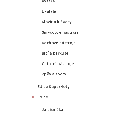
a
Kytara
n
Ukulele
n
Klavír a klávesy
í
Smyčcové nástroje
p
Dechové nástroje
a
Bicí a perkuse
n
Ostatní nástroje
e
Zpěv a sbory
l
Edice SuperNoty
Edice
Já písnička