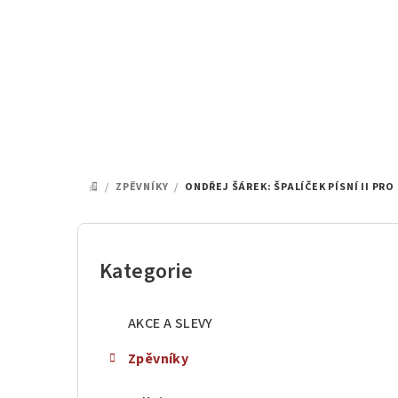
Přejít
na
obsah
/
ZPĚVNÍKY
/
ONDŘEJ ŠÁREK: ŠPALÍČEK PÍSNÍ II PRO
DOMŮ
P
o
Kategorie
Přeskočit
kategorie
s
AKCE A SLEVY
t
Zpěvníky
r