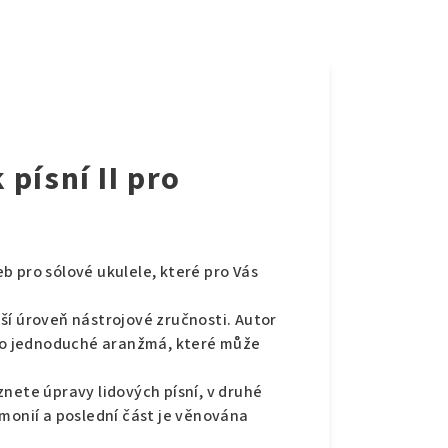
písní II pro
deb pro sólové ukulele, které pro Vás
ší úroveň nástrojové zručnosti. Autor
e o jednoduché aranžmá, které může
leznete úpravy lidových písní, v druhé
onií a poslední část je věnována