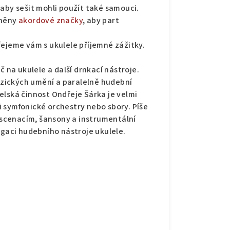
 aby sešit mohli použít také samouci.
lněny
akordové značky
, aby part
řejeme vám s ukulele příjemné zážitky.
č na ukulele a další drnkací nástroje.
zických umění a paralelně hudební
elská činnost Ondřeje Šárka je velmi
 symfonické orchestry nebo sbory. Píše
inscenacím, šansony a instrumentální
agaci hudebního nástroje ukulele.