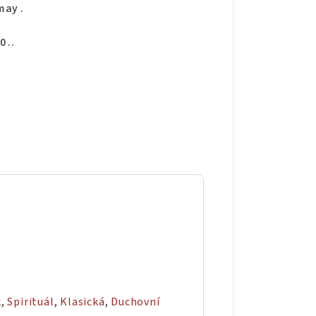
may .
 ..
k
,
Spirituál
,
Klasická
,
Duchovní