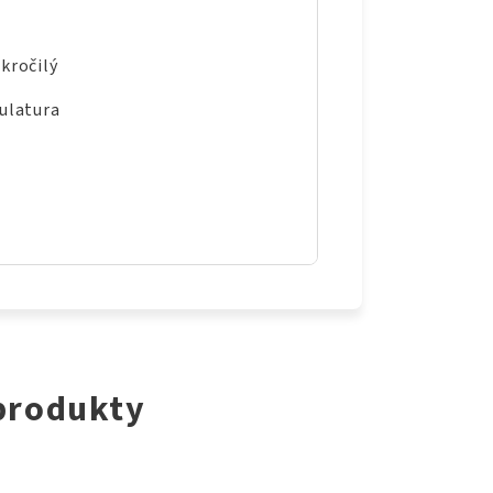
kročilý
ulatura
 produkty