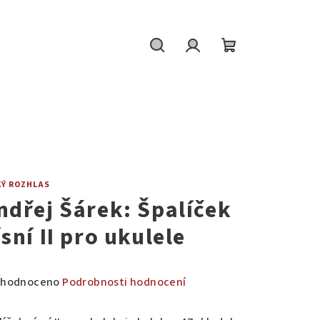
Hledat
Přihlášení
Nákupní
košík
KÝ ROZHLAS
ndřej Šárek: Špalíček
sní II pro ukulele
měrné
hodnoceno
Podrobnosti hodnocení
nocení
duktu