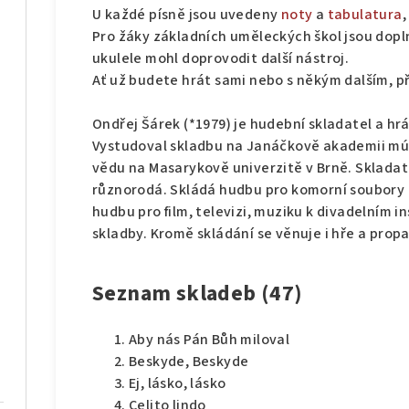
U každé písně jsou uvedeny
noty
a
tabulatura
,
Pro žáky základních uměleckých škol jsou dop
ukulele mohl doprovodit další nástroj.
Ať už budete hrát sami nebo s někým dalším, p
Ondřej Šárek (*1979) je hudební skladatel a hrá
Vystudoval skladbu na Janáčkově akademii mú
vědu na Masarykově univerzitě v Brně. Skladat
různorodá. Skládá hudbu pro komorní soubory i
hudbu pro film, televizi, muziku k divadelním 
skladby. Kromě skládání se věnuje i hře a prop
Seznam skladeb (47)
Aby nás Pán Bůh miloval
Beskyde, Beskyde
Ej, lásko, lásko
Celito lindo