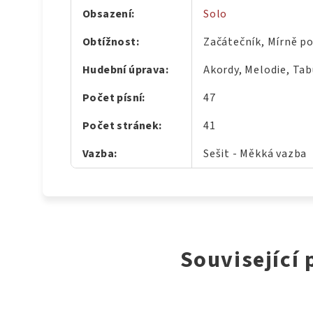
Obsazení
:
Solo
Obtížnost
:
Začátečník, Mírně po
Hudební úprava
:
Akordy, Melodie, Tab
Počet písní
:
47
Počet stránek
:
41
Vazba
:
Sešit - Měkká vazba
Související