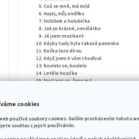
Což se mně, má milá
Hajej, můj andílku
Holúbek a holubička
Jak jsi krásné, neviňátko
Já jsem muzikant
Kdyby tady byla taková panenka
díl
Kočka leze dírou
Když jsem k vám chodíval
Koulelo se, koulelo
Letěla husička
Nestarej se, ženo má
0, du lieber Augustin
hádek pro klavír
Okolo Hradišťa voděnka teče
Olivo, olivo
íváme cookies
Po potoce chodila
díl
Rež, rež, rež
web používá soubory cookies. Dalším procházením tohoto w
Šla Nanynka do zelí
jete souhlas s jejich používáním.
Teče voda, teče