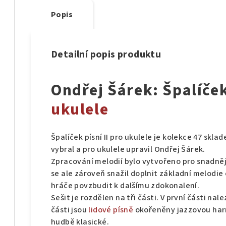
Popis
Detailní popis produktu
Ondřej Šárek: Špalíček 
ukulele
Špalíček písní II pro ukulele je kolekce 47 skla
vybral a pro ukulele upravil Ondřej Šárek.
Zpracování melodií bylo vytvořeno pro snadněj
se ale zároveň snažil doplnit základní melodi
hráče povzbudit k dalšímu zdokonalení.
Sešit je rozdělen na tři části. V první části na
části jsou
lidové písně
okořeněny jazzovou harm
hudbě klasické.