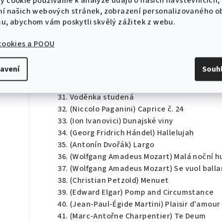
y cookie používáme k analýze údajů o našich návštěvnících,
Sur le Pont d'Avignon
ní našich webových stránek, zobrazení personalizovaného 
Tráva neroste
mu, abychom vám poskytli skvělý zážitek z webu.
Vínko, vínko
Žádnyj neví, co sou Domažlice
 cookies a POOU
Když jsem husy pásala
Pec nám spadla
avení
Souh
Okolo Třeboně
Šel zahradník
Voděnka studená
(Niccolo Paganini) Caprice č. 24
(Ion Ivanovici) Dunajské viny
(Georg Fridrich Hándel) Hallelujah
(Antonín Dvořák) Largo
(Wolfgang Amadeus Mozart) Malá noční 
(Wolfgang Amadeus Mozart) Se vuol balla
(Christian Petzold) Menuet
(Edward Elgar) Pomp and Circumstance
(Jean-Paul-Égide Martini) Plaisir d'amour
(Marc-Antořne Charpentier) Te Deum