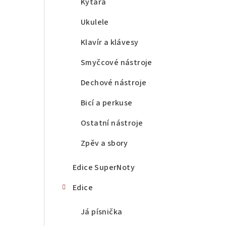
a
Kytara
n
Ukulele
n
Klavír a klávesy
í
Smyčcové nástroje
p
Dechové nástroje
a
Bicí a perkuse
n
Ostatní nástroje
e
Zpěv a sbory
l
Edice SuperNoty
Edice
Já písnička