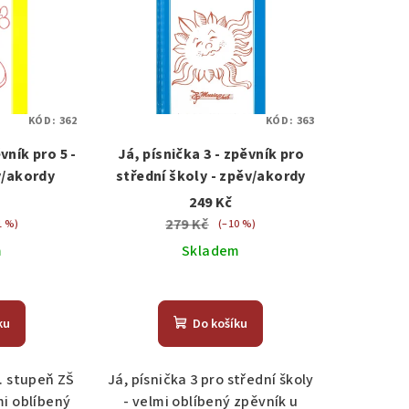
KÓD:
362
KÓD:
363
vník pro 5 -
Já, písnička 3 - zpěvník pro
ěv/akordy
střední školy - zpěv/akordy
249 Kč
279 Kč
1 %)
(–10 %)
m
Skladem
měrné
nocení
ku
Do košíku
duktu
I. stupeň ZŠ
Já, písnička 3 pro střední školy
lmi oblíbený
- velmi oblíbený zpěvník u