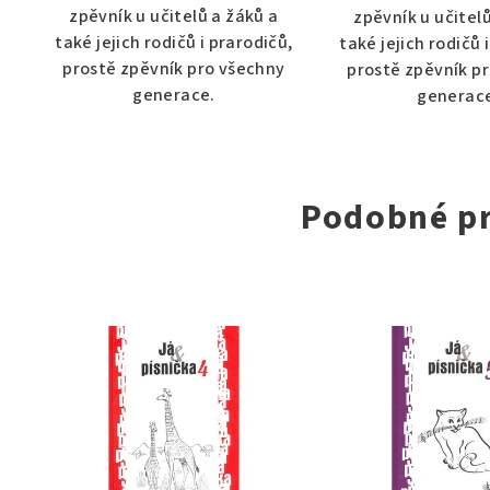
5
5
zpěvník u učitelů a žáků a
zpěvník u učitel
hvězdiček.
hvě
také jejich rodičů i prarodičů,
také jejich rodičů 
prostě zpěvník pro všechny
prostě zpěvník p
generace.
generac
Podobné p