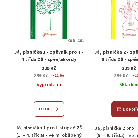
KÓD:
361
Já, písnička 1 - zpěvník pro 1 -
Já, písnička 2 - zpě
4 třídu ZŠ - zpěv/akordy
9 třídu ZŠ - zp
229 Kč
229 Kč
259 Kč
259 Kč
(–11 %)
(–1
Vyprodáno
Sklade
Průměrné
Prů
hodnocení
hod
Detail
Do koší
produktu
pro
je
je
4,0
5,0
Já, písnička 1 pro I. stupeň ZŠ
Já, písnička 2 pro I
z
z
(1. – 4. třída) - velmi oblíbený
(5. – 9. třída) - ve