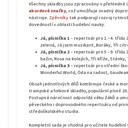
Všechny skladby jsou zpracovány v přehledné
akordové značky
, což umožňuje snadný dopro
nástroje.
Zpěvníky
tak podporují rozvoj rytmic
dovedností v oblasti hudební nauky.
Já, písnička 1
– repertoár pro 1.–4. třídu 
zelená, Já jsem muzikant, Buráky, Tři citr
Já, písnička 2
– repertoár pro 5.–9. třídu 
bažin, Rosa na kolejích, Tři kříže, Stánky,
Já, písnička 3
– repertoár pro střední ško
Wonderful World, Óda na radost, Gaudeam
Obsah jednotlivých dílů kombinuje české a mo
trampské a folkové skladby, populární písně 20.
Postupná náročnost odpovídá věku žáků a um
pěveckého i doprovodného repertoáru od první
středoškolského studia.
Kompletní sada je vhodná pro učitele hudební 