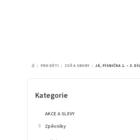
Přejít
na
obsah
/
PRO DĚTI
/
ZUŠ A SBORY
/
JÁ, PÍSNIČKA 1. – 3. D
DOMŮ
P
o
Kategorie
Přeskočit
kategorie
s
AKCE A SLEVY
t
Zpěvníky
r