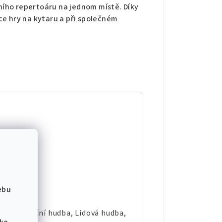
lního repertoáru na jednom místě. Díky
e hry na kytaru a při společném
ebu
enty, Vánoční hudba, Lidová hudba,