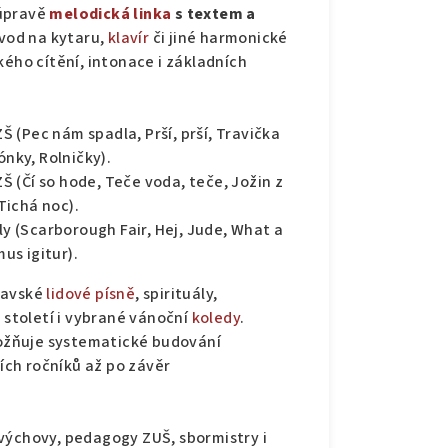
 úpravě
melodická linka
s textem a
vod na kytaru,
klavír
či jiné harmonické
kého cítění, intonace i základních
ZŠ (Pec nám spadla, Prší, prší, Travička
ónky, Rolničky).
ZŠ (Čí so hode, Teče voda, teče, Jožin z
 Tichá noc).
ly (Scarborough Fair, Hej, Jude, What a
us igitur).
ravské
lidové písně
, spirituály,
 století i vybrané vánoční
koledy
.
ožňuje systematické budování
ch ročníků až po závěr
výchovy, pedagogy ZUŠ, sbormistry i