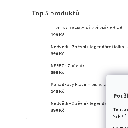
Top 5 produktů
1. VELKÝ TRAMPSKÝ ZPĚVNÍK od A do Z - texty akordy
199 Kč
Nedvědi - Zpěvník legendární folkové rodiny - 1.
390 Kč
NEREZ - Zpěvník
390 Kč
Pohádkový klavír – písně z českých po
149 Kč
Použ
Nedvědi - Zpěvník legendární folkové rodiny - 2.
Tento 
390 Kč
vyjadřu