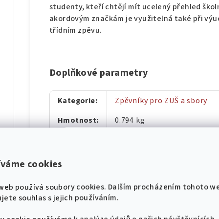
studenty, kteří chtějí mít ucelený přehled ško
akordovým značkám je využitelná také při výuc
třídním zpěvu.
Doplňkové parametry
díl
Kategorie
:
Zpěvníky pro ZUŠ a sbory
Hmotnost
:
0.794 kg
Obsazení
:
Solo
hádek pro klavír
Jazyk
:
Česky
íváme cookies
🎸 Pojďme se naladit na
díl
Hudební
Zpěv, Akordy
web používá soubory cookies. Dalším procházením tohoto w
stejnou notu! 🎸
úprava
:
jete souhlas s jejich používáním.
Nové zpěvníky, noty a akce přímo do tvého
Hudební
Hudba pro děti, žaky a stud
e-mailu.