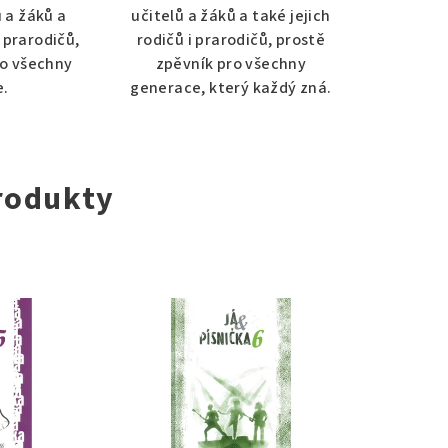
ů a žáků a
učitelů a žáků a také jejich
zdiček.
i prarodičů,
rodičů i prarodičů, prostě
ro všechny
zpěvník pro všechny
e.
generace, který každý zná.
rodukty