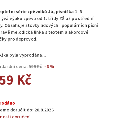
nocení
duktu
pletní série zpěvníků Já, písnička 1–3
rývá výuku zpěvu od 1. třídy ZŠ až po střední
ly. Obsahuje stovky lidových i populárních písní
pravě melodická linka s textem a akordové
čky pro doprovod.
zdiček.
ožka byla vyprodána…
ndardní cena:
599 Kč
–6 %
59 Kč
ná
a:
rodáno
eme doručit do:
20.8.2026
nosti doručení