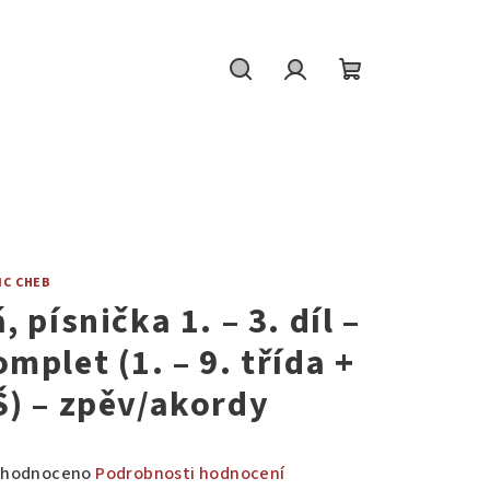
Hledat
Přihlášení
Nákupní
košík
IC CHEB
, písnička 1. – 3. díl –
omplet (1. – 9. třída +
Š) – zpěv/akordy
měrné
hodnoceno
Podrobnosti hodnocení