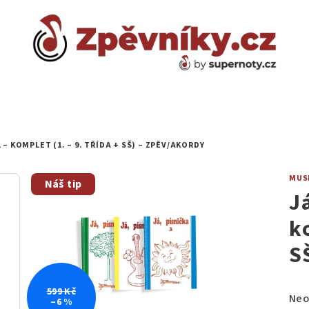
ÍL – KOMPLET (1. – 9. TŘÍDA + SŠ) – ZPĚV/AKORDY
MUS
Náš tip
Já
k
S
599 Kč
Prů
Neo
–6 %