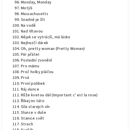
Monday, Monday
Motýli
Massachusetts
Snadné je žít
Na vodě
Nad Vltavou
Nějak se vytrácíš, má lásko
Nejhezčí dárek
Oh, pretty woman (Pretty Woman)
Pár přátel
Poslední zvonění
Pro mámu
Proč holky pláčou
Prvá
První polibek
Ráj slunce
Růže kvetou dál (Important c' est la rose)
Říkej mi táto
Síla starejch vín
Slunce v duše
Stanice svět
Strach