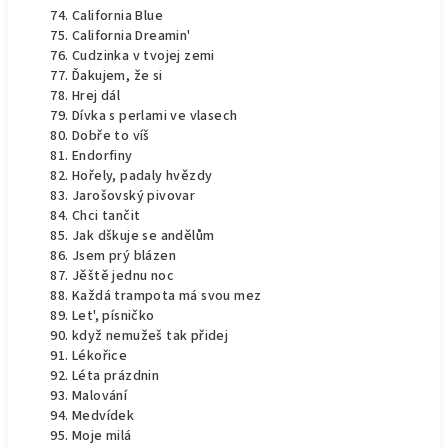
California Blue
California Dreamin'
Cudzinka v tvojej zemi
Ďakujem, že si
Hrej dál
Dívka s perlami ve vlasech
Dobře to víš
Endorfiny
Hořely, padaly hvězdy
Jarošovský pivovar
Chci tančit
Jak dškuje se andělům
Jsem prý blázen
Jěště jednu noc
Každá trampota má svou mez
Let', písničko
když nemužeš tak přidej
Lékořice
Léta prázdnin
Malování
Medvídek
Moje milá