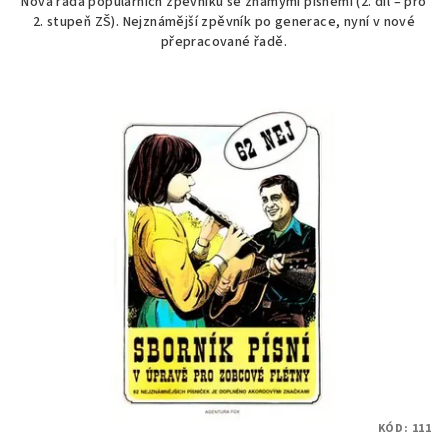
Nová řada populárních zpěvníků se známými písněmi (2. díl – pro
2. stupeň ZŠ). Nejznámější zpěvník po generace, nyní v nové
přepracované řadě.
KÓD:
111