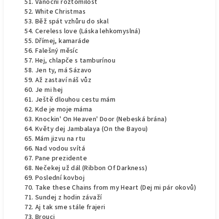
Vánoční roztomilost
White Christmas
Běž spát vzhůru do skal
Cereless love (Láska lehkomyslná)
Dřímej, kamaráde
Falešný měsíc
Hej, chlapče s tamburínou
Jen ty, má Sázavo
Až zastaví náš vůz
Je mi hej
Ještě dlouhou cestu mám
Kde je moje máma
Knockin' On Heaven' Door (Nebeská brána)
Květy dej Jambalaya (On the Bayou)
Mám jizvu na rtu
Nad vodou svítá
Pane prezidente
Nečekej už dál (Ribbon Of Darkness)
Poslední kovboj
Take these Chains from my Heart (Dej mi pár okovů)
Sundej z hodin závaží
Aj tak sme stále frajeri
Brouci