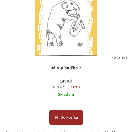
KÓD:
101
Já & písnička 2
149 Kč
169 Kč
(–11 %)
Skladem
Do košíku