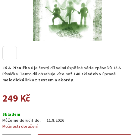
Já & Písnička 6
je šestý díl velmi úspěšné série zpěvníků Já &
Písnička. Tento díl obsahuje více než
140 skladeb
v úpravě
melodická
linka z
textem
a
akordy
.
249 Kč
Měrná
Skladem
cena:
Můžeme doručit do:
11.8.2026
Možnosti doručení