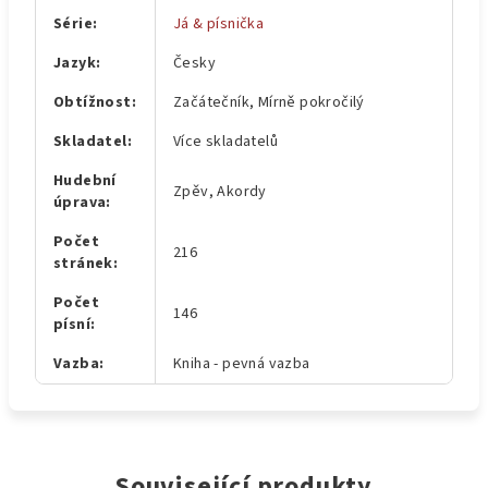
Série
:
Já & písnička
Jazyk
:
Česky
Obtížnost
:
Začátečník, Mírně pokročilý
Skladatel
:
Více skladatelů
Hudební
Zpěv, Akordy
úprava
:
Počet
216
stránek
:
Počet
146
písní
:
Vazba
:
Kniha - pevná vazba
Související produkty