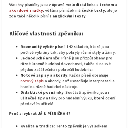
Všechny písničky jsou v úpravě
melodická
linka s
textem
a
akordové značky
, většina písniček má
české texty
, ale je
zde také několik písní s
anglickými texty
.
Klíčové vlastnosti zpěvníku:
Rozmanitý výběr písní
: 142 skladeb, které jsou
pečlivě vybrány tak, aby pokryly různé styly a žánry.
Jednoduché aranže
: Písně jsou přizpůsobeny pro
různé úrovně hudební dovednosti, takže si na své
přijdou začátečníci i pokročilí hudebníci.
Notové zápisy a akordy
: Každá píseň obsahuje
notový zápis
a akordy, což usnadňuje interpretaci a
hraní na různé hudební nástroje.
Didaktické poznámky
: Součástí zpěvníku jsou i
užitečné tipy a triky pro hudební výuku, které ocení
především učitelé.
Proč si vybrat JÁ & PÍSNIČKA 6?
Kvalita a tradice
: Tento zpěvník je výsledkem