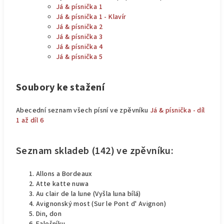
Já & písnička 1
Já & písnička 1 - Klavír
Já & písnička 2
Já & písnička 3
Já & písnička 4
Já & písnička 5
Soubory ke stažení
Abecední seznam všech písní ve zpěvníku
Já & písnička - díl
1 až díl 6
Seznam skladeb (142) ve zpěvníku:
Allons a Bordeaux
Atte katte nuwa
Au clair de la lune (Vyšla luna bílá)
Avignonský most (Sur le Pont d' Avignon)
Din, don