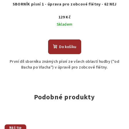
SBORNÍK písní 1 - úprava pro zobcové flétny - 62 NEJ
129 Kč
Skladem
Do košíku
První díl sborníku známých písní ze všech oblastí hudby ("od
Bacha po Vlacha") v úpravě pro zobcové flétny.
Podobné produkty
Náš tip