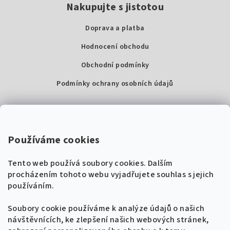
Nakupujte s jistotou
Doprava a platba
Hodnocení obchodu
Obchodní podmínky
Podmínky ochrany osobních údajů
Kontakty
Super Noty, s.r.o.
Používáme cookies
Na struze 227/1, Praha 1
Tento web používá soubory cookies. Dalším
IČ: 04568672
procházením tohoto webu vyjadřujete souhlas s jejich
používáním.
Zákaznická podpora
+420 604 485 792
Naladíme tě na nové zpěvníky!
Soubory cookie používáme k analýze údajů o našich
🎸
návštěvnících, ke zlepšení našich webových stránek,
Získej tipy, novinky a
10 % slevu
na první
info@supernoty.cz