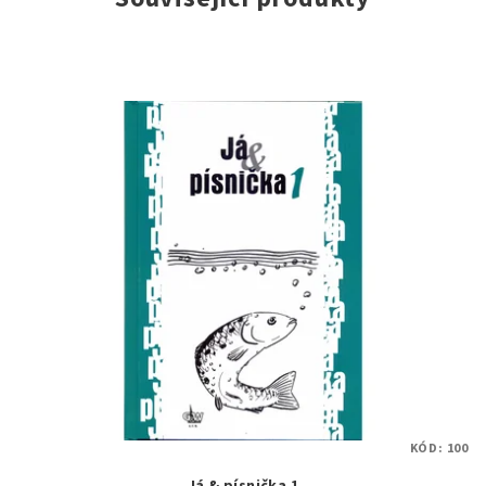
KÓD:
100
Já & písnička 1