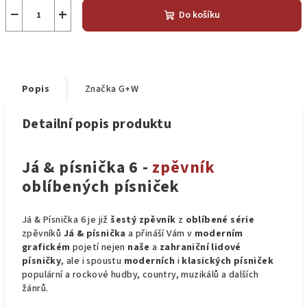
−
+
Do košíku
Popis
Značka
G+W
Detailní popis produktu
Já & písnička 6 -
zpěvník
oblíbených písniček
Já & Písnička 6 je již
šestý zpěvník
z
oblíbené série
zpěvníků
Já & písnička
a přináší Vám v
moderním
grafickém
pojetí nejen
naše
a
zahraniční lidové
písničky
, ale i spoustu
moderních
i
klasických
písniček
populární a rockové hudby, country, muzikálů a dalších
žánrů.