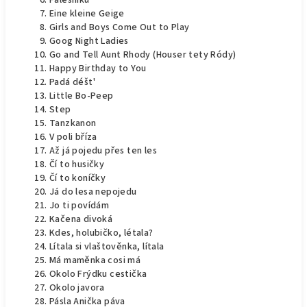
Falešníku
Eine kleine Geige
Girls and Boys Come Out to Play
Goog Night Ladies
Go and Tell Aunt Rhody (Houser tety Ródy)
Happy Birthday to You
Padá déšt'
Little Bo-Peep
Step
Tanzkanon
V poli bříza
Až já pojedu přes ten les
Čí to husičky
Čí to koníčky
Já do lesa nepojedu
Jo ti povídám
Kačena divoká
Kdes, holubičko, létala?
Lítala si vlaštověnka, lítala
Má maměnka cosi má
Okolo Frýdku cestička
Okolo javora
Pásla Anička páva