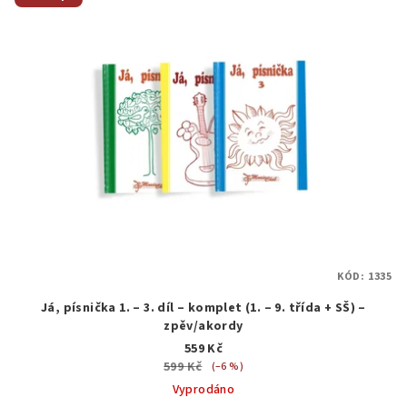
KÓD:
1335
Já, písnička 1. – 3. díl – komplet (1. – 9. třída + SŠ) –
zpěv/akordy
559 Kč
599 Kč
(–6 %)
Vyprodáno