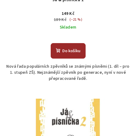
149 Kč
189 Kč
(–21 %)
Skladem
Průměrné
hodnocení
produktu
Do košíku
je
5,0
Nová řada populárních zpěvníků se známými písněmi (1. díl – pro
z
1. stupeň ZŠ). Nejznámější zpěvník po generace, nyní v nové
5
přepracované řadě.
hvězdiček.