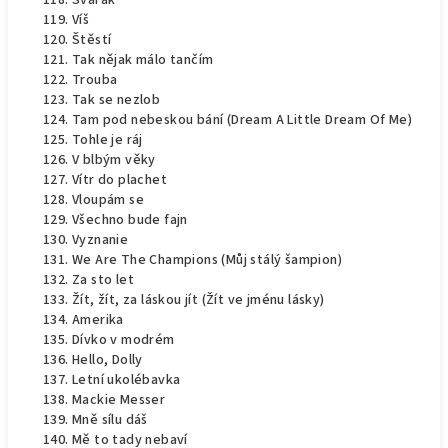
Svařák
Víš
Štěstí
Tak nějak málo tančím
Trouba
Tak se nezlob
Tam pod nebeskou bání (Dream A Little Dream Of Me)
Tohle je ráj
V blbým věky
Vítr do plachet
Vloupám se
Všechno bude fajn
Vyznanie
We Are The Champions (Můj stálý šampion)
Za sto let
Žít, žít, za láskou jít (Žít ve jménu lásky)
Amerika
Dívko v modrém
Hello, Dolly
Letní ukolébavka
Mackie Messer
Mně sílu dáš
Mě to tady nebaví