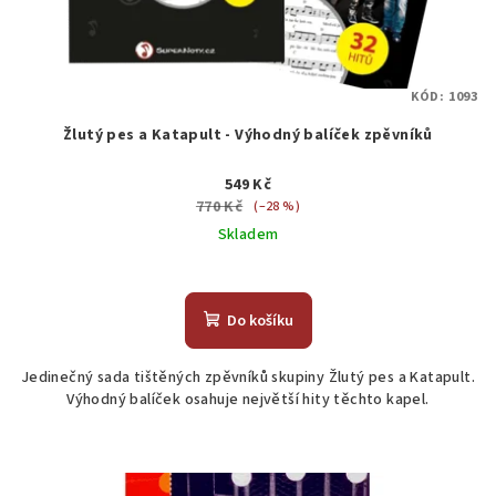
KÓD:
1093
Žlutý pes a Katapult - Výhodný balíček zpěvníků
549 Kč
770 Kč
(–28 %)
Skladem
Průměrné
hodnocení
produktu
Do košíku
je
5,0
Jedinečný sada tištěných zpěvníků skupiny Žlutý pes a Katapult.
z
Výhodný balíček osahuje největší hity těchto kapel.
5
hvězdiček.