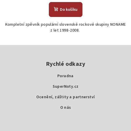
Do košíku
Kompletní zpěvník populární slovenské rockové skupiny NONAME
z let 1998-2008.
Z
á
p
Rychlé odkazy
a
Poradna
t
SuperNoty.cz
í
Ocenění, záštity a partnerství
O nás