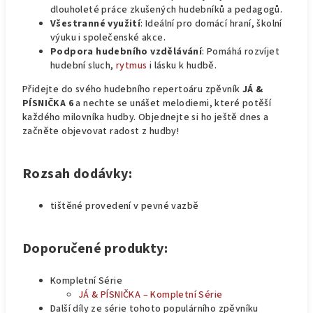
dlouholeté práce zkušených hudebníků a pedagogů.
Všestranné využití
: Ideální pro domácí hraní, školní
výuku i společenské akce.
Podpora hudebního vzdělávání
: Pomáhá rozvíjet
hudební sluch,
rytmus
i lásku k hudbě.
Přidejte do svého hudebního repertoáru zpěvník
JÁ &
PÍSNIČKA 6
a nechte se unášet melodiemi, které potěší
každého milovníka hudby. Objednejte si ho ještě dnes a
začněte objevovat radost z hudby!
Rozsah dodávky:
tištěné provedení v pevné vazbě
Doporučené produkty:
Kompletní Série
JÁ & PÍSNIČKA – Kompletní Série
Další díly ze série tohoto populárního zpěvníku