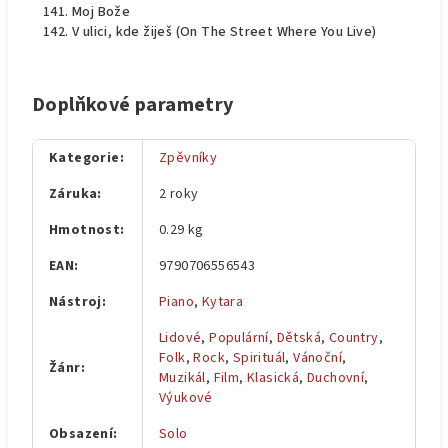
Moj Bože
V ulici, kde žiješ (On The Street Where You Live)
Doplňkové parametry
Kategorie
:
Zpěvníky
Záruka
:
2 roky
Hmotnost
:
0.29 kg
EAN
:
9790706556543
Nástroj
:
Piano
,
Kytara
Lidové
,
Populární
,
Dětská
,
Country
,
Folk
,
Rock
,
Spirituál
,
Vánoční
,
Žánr
:
Muzikál
,
Film
,
Klasická
,
Duchovní
,
Výukové
Obsazení
:
Solo