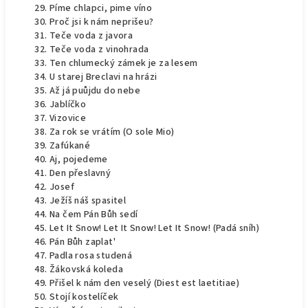
Píme chlapci, pime víno
Proč jsi k nám neprišeu?
Teče voda z javora
Teče voda z vinohrada
Ten chlumecký zámek je za lesem
U starej Breclavi na hrázi
Až já puůjdu do nebe
Jablíčko
Vizovice
Za rok se vrátím (O sole Mio)
Zafúkané
Aj, pojedeme
Den přeslavný
Josef
Ježíš náš spasitel
Na čem Pán Bůh sedí
Let It Snow! Let It Snow! Let It Snow! (Padá sníh)
Pán Bůh zaplat'
Padla rosa studená
Žákovská koleda
Přišel k nám den veselý (Diest est laetitiae)
Stojí kostelíček