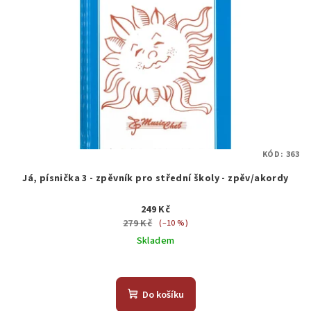
KÓD:
363
Já, písnička 3 - zpěvník pro střední školy - zpěv/akordy
249 Kč
279 Kč
(–10 %)
Skladem
Do košíku