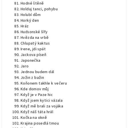
Hodné štěně
Holduj tanci, pohybu
Holubí dům
Horký den
Hráz
Hudsonské šífy
Hvězda na vrbě
Chlupatý kaktus
Irene, jdi spát
Jackova píseň
Japonečka
Jaro
Jednou budem dál
Jožin z bažin
Koňonem takhle k večeru
Kde domov můj
Když je v Paze hic
Když jsem kytici vázala
Když mě brali za vojáka
Když náš táta hrál
Kočka na okně
Krajina posedlá tmou