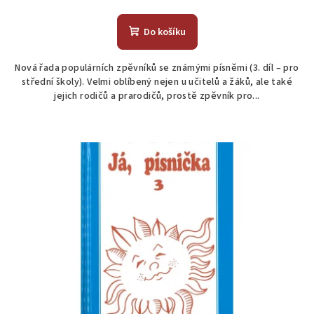
Průměrné
hodnocení
produktu
Do košíku
je
5,0
Nová řada populárních zpěvníků se známými písněmi (3. díl – pro
z
střední školy). Velmi oblíbený nejen u učitelů a žáků, ale také
5
jejich rodičů a prarodičů, prostě zpěvník pro...
hvězdiček.