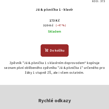
KÓD:
373
Já & písnička 1 - klavír
173 Kč
329 Kč
(–47 %)
Skladem
Průměrné
hodnocení
produktu
Do košíku
je
5,0
Zpěvník "Já & písnička 1 s klavírním doprovodem“ kopíruje
z
seznam písní oblíbeného zpěvníku "Já & písnička 1" určeného pro
5
žáky 1 stupně ZŠ, ale i všem ostatním.
hvězdiček.
Z
á
p
Rychlé odkazy
a