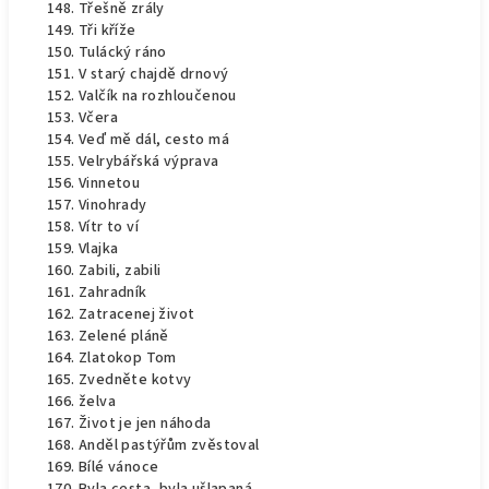
Třešně zrály
Tři kříže
Tulácký ráno
V starý chajdě drnový
Valčík na rozhloučenou
Včera
Veď mě dál, cesto má
Velrybářská výprava
Vinnetou
Vinohrady
Vítr to ví
Vlajka
Zabili, zabili
Zahradník
Zatracenej život
Zelené pláně
Zlatokop Tom
Zvedněte kotvy
želva
Život je jen náhoda
Anděl pastýřům zvěstoval
Bílé vánoce