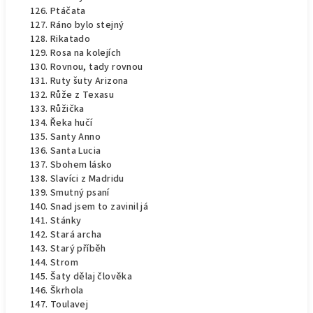
Ptáčata
Ráno bylo stejný
Rikatado
Rosa na kolejích
Rovnou, tady rovnou
Ruty šuty Arizona
Růže z Texasu
Růžička
Řeka hučí
Santy Anno
Santa Lucia
Sbohem lásko
Slavíci z Madridu
Smutný psaní
Snad jsem to zavinil já
Stánky
Stará archa
Starý příběh
Strom
Šaty dělaj člověka
Škrhola
Toulavej