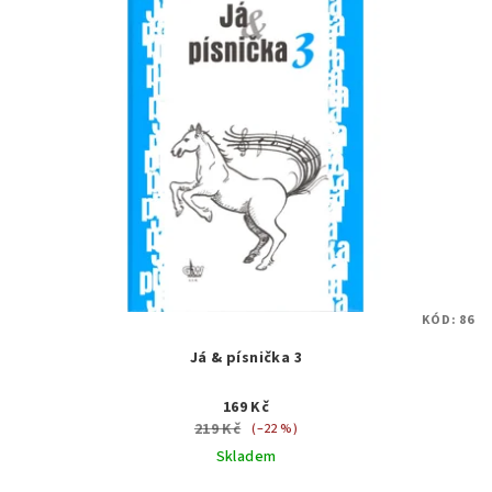
KÓD:
86
Já & písnička 3
169 Kč
219 Kč
(–22 %)
Skladem