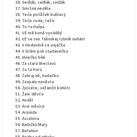
Sedlák, sedlák, sedlák
Smrtná neděla
Teče potůček bublavý
Teče voda, teče
To ta Heĺpa
Už mě koně vyvádějí
Už se ten Tálinskej rybník nahání
V Hodoníně za vojáčka
V širém poli studánečka
Vínečko bílé
Za starú Breclavú
Za tú horú
Zahraj ně, hudečku
Zaspala nevěsta
Zpívéte, vážanští kohóti
Žalo děvče
Anděl
Árie měsíce
Armáda
Ascalona
Babička Mary
Batalion