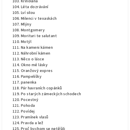
Krinolána
Léta dozrávání
Lví silou
Milenci v texaskách
Mlýny
Montgomery
Morituri te salutant
Motýl
Na kameni kámen
Náhrobní kámen
Něco o lásce
Okno mé lásky
Oranžový expres
Pampelišky
panenka
Pár havraních copánků
Po starých zámeckých schodech
Pocestný
Pohoda
Povídej
Pramínek vlasů
Pravda a lež
Proč bychom se netěšili