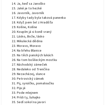
Ja, keď sa Janoško
Jaké je to hezké
Javorník, Javorník
Kdyby tady byla taková panenka
Když jsem šel z Hradišťa
Kolíne, Kolíne
Koupím já si koně vraný
Lásko, Bože, lásko
Mikulecká dědina
Moravo, Moravo
Na břehu Blanice
Na těch panských lukách
Na tom bošileckým mostku
Náchodský zámeček
Nedaleko od Trenčína
Nezacházej, slunce
Petrovický zámek
Pij, synáčku, pomaloučku
Piju já
Pode mlejnem
Prídi ty, šuhajko
Sedí sokol na javori