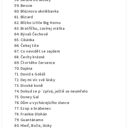
Bedna od whisky
Bessie
Bláznova ukolébavka
Blizard
Blízko Little Big Hornu
Bratříčku, zavírej vrátka
Bývali Čechové
Cikánka
Čekej tiše
Co nevidět se sejdem
Čechy krásné
Čtvrtého července
Dajána
David a Goliáš
Dej mi víc své lásky
Divoké koně
Dokud se p¨zpívá, ještě se neumřelo
Doney Gal
Dům u vycházejícího slunce
Ezop a brabenec
Frankie Dlohán
Guantánamo
Hleď, Bože, lásky