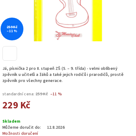
259 Kč
–11 %
Já, písnička 2 pro II. stupeň ZŠ (5. – 9. třída) - velmi oblíbený
zpěvník u učitelů a žáků a také jejich rodičů i prarodičů, prostě
zpěvník pro všechny generace.
standardní cena:
259 Kč
–11 %
229 Kč
Měrná
Skladem
cena:
Můžeme doručit do:
12.8.2026
Možnosti doručení