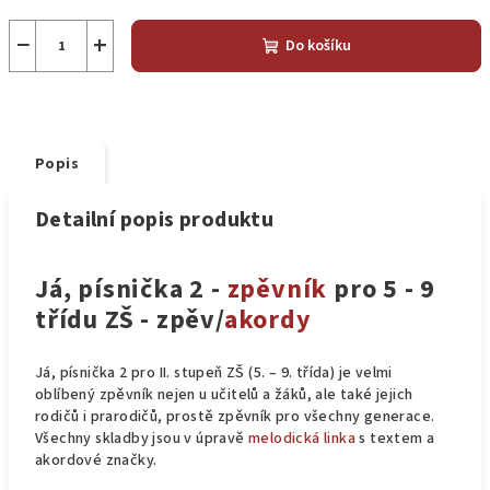
−
+
Do košíku
Popis
Detailní popis produktu
Já, písnička 2 -
zpěvník
pro 5 - 9
třídu ZŠ - zpěv/
akordy
Já, písnička 2 pro II. stupeň ZŠ (5. – 9. třída) je velmi
oblíbený zpěvník nejen u učitelů a žáků, ale také jejich
rodičů i prarodičů, prostě zpěvník pro všechny generace.
Všechny skladby jsou v úpravě
melodická linka
s textem a
akordové značky.