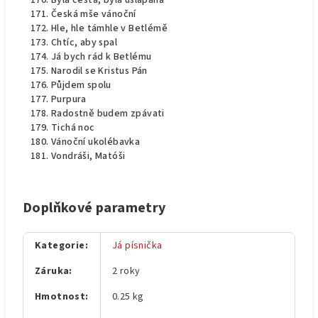
Byla cesta, byla ušlapaná
Česká mše vánoční
Hle, hle támhle v Betlémě
Chtíc, aby spal
Já bych rád k Betlému
Narodil se Kristus Pán
Půjdem spolu
Purpura
Radostně budem zpávati
Tichá noc
Vánoční ukolébavka
Vondráši, Matóši
Doplňkové parametry
Kategorie
:
Já písnička
Záruka
:
2 roky
Hmotnost
:
0.25 kg