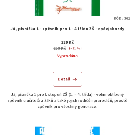
KÓD:
361
Já, písnička 1 - zpěvník pro 1 - 4 třídu ZŠ - zpěv/akordy
229 Kč
259 Kč
(–11 %)
Vyprodáno
Průměrné
hodnocení
produktu
Detail
je
4,0
Já, písnička 1 pro I. stupeň ZŠ (1. – 4. třída) - velmi oblíbený
z
zpěvník u učitelů a žáků a také jejich rodičů i prarodičů, prostě
5
zpěvník pro všechny generace.
hvězdiček.