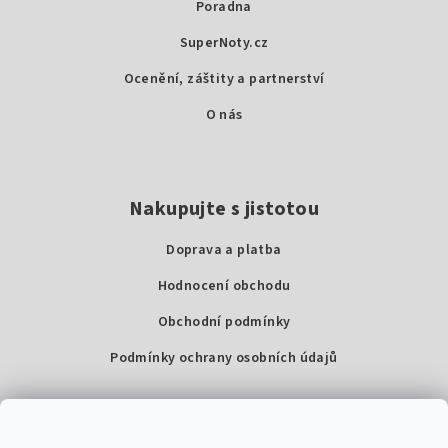
Poradna
t
SuperNoty.cz
í
Ocenění, záštity a partnerství
O nás
Nakupujte s jistotou
Doprava a platba
Hodnocení obchodu
Obchodní podmínky
Podmínky ochrany osobních údajů
Kontakty