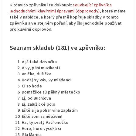
K tomuto zpěvníku lze dokoupit
související zpěvník s
jednoduchými klavírními úpravami (doprovody)
, které máme
také v nabídce, a který přesně kopíruje skladby v tomto
zpěvníku a ve stejném pořadí, aby šlo jednoduše používat
pro klavírní doprovod.
Seznam skladeb (181) ve zpěvníku:
A já taká dzivočka
A vy, páni muzikanti
Anička, dušička
Bodaj by vás, vy mládenci
Čí so hode
Domažlice sú pěkný městečko
Ej, od Buchlova
Ej, zalužické polo
Eště si já pohár vína zaplatím
Eště som sa něoženil
Ha, ty svatý Vavřenečku
Horo, horo vysoká si
Išla Marina