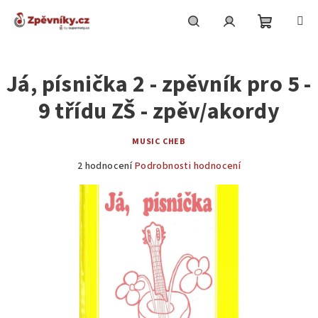
Přejít
na
obsah
Nákupní
Hledat
Přihlášení
Já, písnička 2 - zpěvník pro 5 -
košík
9 třídu ZŠ - zpěv/akordy
MUSIC CHEB
Průměrné
2 hodnocení
Podrobnosti hodnocení
hodnocení
produktu
je
5,0
z
5
hvězdiček.