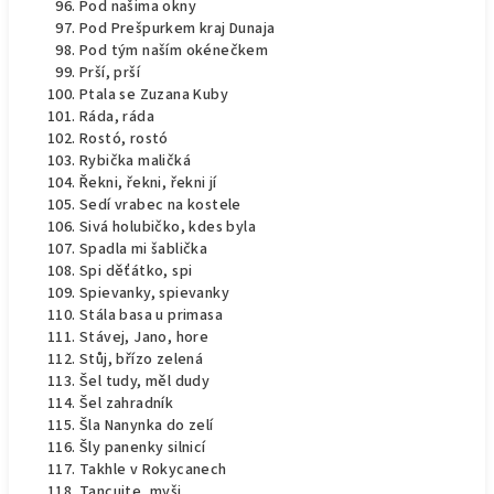
Pod našima okny
Pod Prešpurkem kraj Dunaja
Pod tým naším okénečkem
Prší, prší
Ptala se Zuzana Kuby
Ráda, ráda
Rostó, rostó
Rybička maličká
Řekni, řekni, řekni jí
Sedí vrabec na kostele
Sivá holubičko, kdes byla
Spadla mi šablička
Spi děťátko, spi
Spievanky, spievanky
Stála basa u primasa
Stávej, Jano, hore
Stůj, břízo zelená
Šel tudy, měl dudy
Šel zahradník
Šla Nanynka do zelí
Šly panenky silnicí
Takhle v Rokycanech
Tancujte, myši