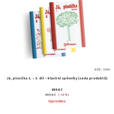
KÓD:
1338
Já, písnička 1. – 3. díl – klavírní zpěvníky (sada produktů)
899 Kč
999 Kč
(–10 %)
Vyprodáno