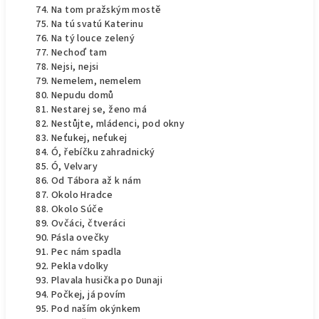
Na tom pražským mostě
Na tú svatú Katerinu
Na tý louce zelený
Nechoď tam
Nejsi, nejsi
Nemelem, nemelem
Nepudu domů
Nestarej se, ženo má
Nestůjte, mládenci, pod okny
Neťukej, neťukej
Ó, řebíčku zahradnický
Ó, Velvary
Od Tábora až k nám
Okolo Hradce
Okolo Súče
Ovčáci, čtveráci
Pásla ovečky
Pec nám spadla
Pekla vdolky
Plavala husička po Dunaji
Počkej, já povím
Pod naším okýnkem