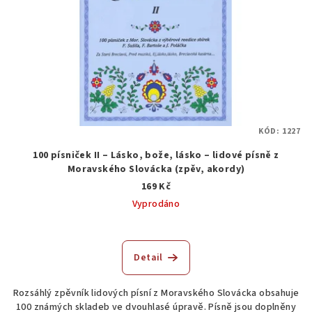
KÓD:
1227
100 písniček II – Lásko, bože, lásko – lidové písně z
Moravského Slovácka (zpěv, akordy)
169 Kč
Vyprodáno
Detail
Rozsáhlý zpěvník lidových písní z Moravského Slovácka obsahuje
100 známých skladeb ve dvouhlasé úpravě. Písně jsou doplněny