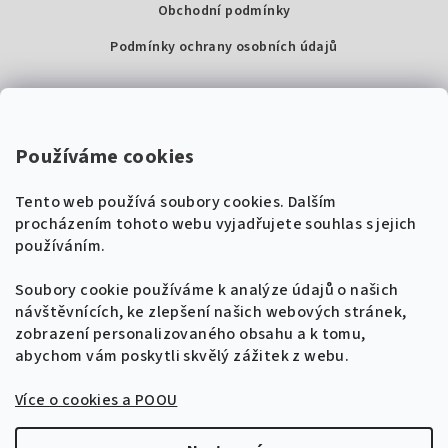
Obchodní podmínky
Podmínky ochrany osobních údajů
Kontakty
Super Noty, s.r.o.
Používáme cookies
Na struze 227/1, Praha 1
Tento web používá soubory cookies. Dalším
IČ: 04568672
procházením tohoto webu vyjadřujete souhlas s jejich
používáním.
Zákaznická podpora
+420 604 485 792
Naladíme tě na nové zpěvníky!
Soubory cookie používáme k analýze údajů o našich
🎸
návštěvnících, ke zlepšení našich webových stránek,
Získej tipy, novinky a
10 % slevu
na první
info@supernoty.cz
zobrazení personalizovaného obsahu a k tomu,
objednávku.
V pracovních dnech od 8:00 do 17:00
abychom vám poskytli skvělý zážitek z webu.
Bezpečná platba kartou
Více o cookies a POOU
Přihlásit se k odběru
VISA
Zásady zpracování osobních údajů