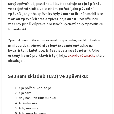
Nový zpěvník Já, písnička 1 klavír obsahuje
stejné písně
,
ve stejné
tónině
a ve stejném
pořadí
jako
původní
zpěvník
, aby oba zpěvníky byly
kompatibilní
a mohli jste
z
obou
zpěvníků
hrát a zpívat
najednou
. Protože jsou
všechny písně v úpravě pro klavír, vychází nový zpěvník ve
formátu A4.
Zpěvník není náhradou zeleného zpěvníku, na trhu budou
nyní oba dva,
původní zelený
je
zaměřený
spíše na
kytaristy
,
ukulelisty
,
klávesisty
a
nový zpěvník A4
je
určený
hlavně pro
klavíristy
(i když
akordové značky
stále
obsahuje).
Seznam skladeb (182) ve zpěvníku:
A já pořád, kdo to je
A já sám
Aby nás Pán Bůh miloval
Adámku náš
Ach, má milá
Ach, není tu, není