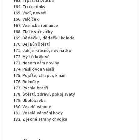
Trpasličí svatba
Tři citrónky
Vadí, nevadí
Valčíček
Vesnická romance
Zlaté střevíčky
Dědečku, dědečku koleda
Dej Bůh štěstí
Jak jsi krásné, neviňátko
My tři králové
Nesem vám noviny
Pásli ovce Valaši
Pojďte, chlapci, k nám
Rolničky
Rychle bratři
Štěstí, zdraví, pokoj svatý
Ukolébavka
Veselé vánoce
Veselé vánoční hody
Z jedné strany chvojka