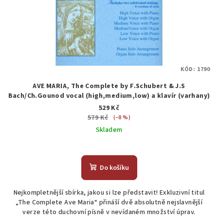
KÓD:
1790
AVE MARIA, The Complete by F.Schubert & J.S
Bach/Ch.Gounod vocal (high,medium,low) a klavír (varhany)
529 Kč
579 Kč
(–8 %)
Skladem
Do košíku
Nejkompletnější sbírka, jakou si lze představit! Exkluzivní titul
„The Complete Ave Maria“ přináší dvě absolutně nejslavnější
verze této duchovní písně v nevídaném množství úprav.