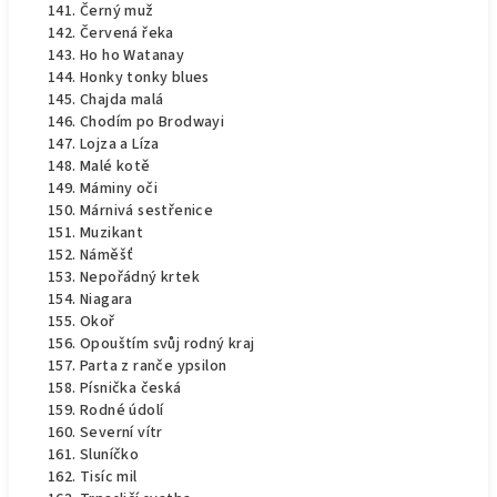
Černý muž
Červená řeka
Ho ho Watanay
Honky tonky blues
Chajda malá
Chodím po Brodwayi
Lojza a Líza
Malé kotě
Máminy oči
Márnivá sestřenice
Muzikant
Náměšť
Nepořádný krtek
Niagara
Okoř
Opouštím svůj rodný kraj
Parta z ranče ypsilon
Písnička česká
Rodné údolí
Severní vítr
Sluníčko
Tisíc mil