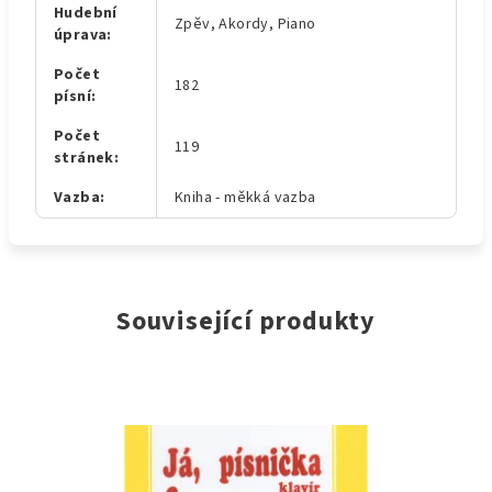
Hudební
Zpěv, Akordy, Piano
úprava
:
Počet
182
písní
:
Počet
119
stránek
:
Vazba
:
Kniha - měkká vazba
Související produkty