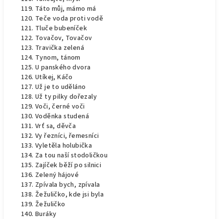
Táto můj, mámo má
Teče voda proti vodě
Tluče bubeníček
Tovačov, Tovačov
Travička zelená
Tynom, tánom
U panského dvora
Utíkej, Káčo
Už je to uděláno
Už ty pilky dořezaly
Voči, černé voči
Voděnka studená
Vrť sa, děvča
Vy řezníci, řemesníci
Vyletěla holubička
Za tou naší stodoličkou
Zajíček běží po silnici
Zelený hájové
Zpívala bych, zpívala
Žežuličko, kde jsi byla
Žežuličko
Buráky