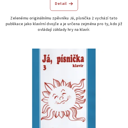
produktu
Detail
je
4,5
Zelenému originálnímu zpěvníku Já, písnička 2 vychází tato
z
publikace jako klavírní dvojče a je určena zejména pro ty, kdo již
5
ovládají základy hry na klavír.
hvězdiček.