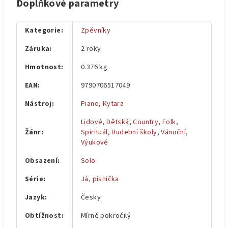
Doplňkové parametry
Kategorie
:
Zpěvníky
Záruka
:
2 roky
Hmotnost
:
0.376 kg
EAN
:
9790706517049
Nástroj
:
Piano
,
Kytara
Lidové
,
Dětská
,
Country
,
Folk
,
Žánr
:
Spirituál
,
Hudební školy
,
Vánoční
,
Výukové
Obsazení
:
Solo
Série
:
Já, písnička
Jazyk
:
Česky
Obtížnost
:
Mírně pokročilý