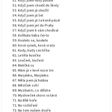
Když jsem husy pásala
Když jsem chodil do školy
Když jsem já sloužil
Když jsem já šel
Když jsem já ta koně pásal
Když jsem jel do Prahy
Když jsem k vám chodíval
Kolíbala bába čerta
Koulelo se, koulelo
Ková synek, ková vrata
Kudy, kudy cestička
Letěla husička
Loučení, loučení
Maličká su
Mám já v levé noze trn
Marjánko, Marjánko
Měla jsem já hulána
Měsíček svítí
Muzikanti, co děláte
Mysliveček skoro vstává
Na Bílé hoře
Na rozlúčení
Na tom našem dvoře