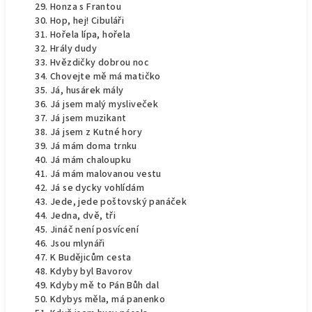
Honza s Frantou
Hop, hej! Cibuláři
Hořela lípa, hořela
Hrály dudy
Hvězdičky dobrou noc
Chovejte mě má matičko
Já, husárek mály
Já jsem malý mysliveček
Já jsem muzikant
Já jsem z Kutné hory
Já mám doma trnku
Já mám chaloupku
Já mám malovanou vestu
Já se dycky vohlídám
Jede, jede poštovský panáček
Jedna, dvě, tři
Jináč není posvícení
Jsou mlynáři
K Budějicům cesta
Kdyby byl Bavorov
Kdyby mě to Pán Bůh dal
Kdybys měla, má panenko