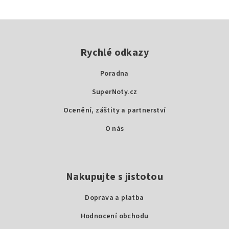
Z
á
p
Rychlé odkazy
a
Poradna
t
SuperNoty.cz
í
Ocenění, záštity a partnerství
O nás
Nakupujte s jistotou
Doprava a platba
Hodnocení obchodu