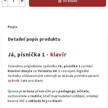
−
+
Do košíku
Popis
Detailní popis produktu
Já, písnička 1 -
klavír
Zelenému originálnímu zpěvníku
Já, písnička 1
vychází
klavírní dvojče
ve
formátu A4
. S rozvojem digitální
techniky a klávesových nástrojů se ukázala potřeba upravit
zpěvník
také pro klavír.
Úprava je
určena
především pro
pedagogy
,
učitele
,
vychovatele a
rodiče
, kteří mají hudební vzdělání, ovládají
basový klíč a
základy hry
na
klavír
.