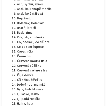
Ach, synku, synku
Andulka konopě močila
Andulko šafářová
Bejvávalo
Boleslav, Boleslav
Bratři, bratři
Bude zima
Cib, cib, cibulenka
Co, sedláci, co děláte
Co to tam šupoce
Čerešničky
Černé oči
Červená modrá fiala
Červená růžičko
Červená se line záře
Čí je děvče
Čížečku, čížečku
Dobrů noc, má milá
Dyby byla Morava
Ej, lásko, lásko
Ej, padá rosička
Hájha, husy