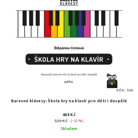
KÓD:
506
Barevné klávesy: Škola hry na klavír pro děti i dospělé
469 Kč
529 Kč
(–11 %)
Skladem