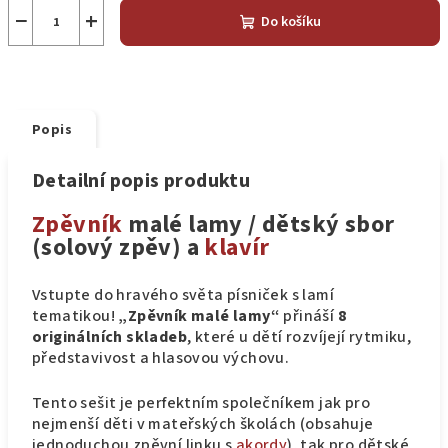
−
+
Do košíku
Popis
Detailní popis produktu
Zpěvník
malé lamy / dětský sbor
(solový zpěv) a
klavír
Vstupte do hravého světa písniček s lamí
tematikou!
„Zpěvník malé lamy“
přináší
8
originálních skladeb
, které u dětí rozvíjejí rytmiku,
představivost a hlasovou výchovu.
Tento sešit je perfektním společníkem jak pro
nejmenší děti v mateřských školách (obsahuje
jednoduchou zpěvní linku s
akordy
), tak pro dětské