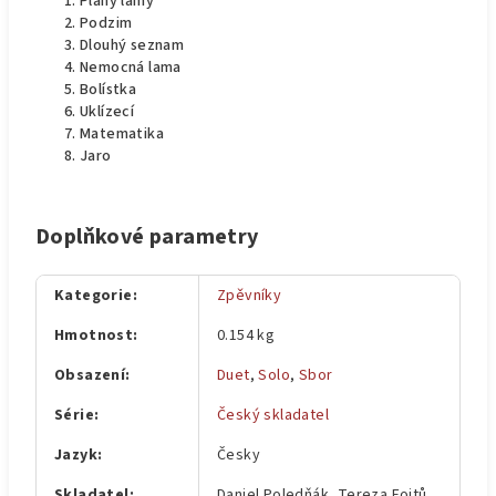
Plány lamy
Podzim
Dlouhý seznam
Nemocná lama
Bolístka
Uklízecí
Matematika
Jaro
Doplňkové parametry
Kategorie
:
Zpěvníky
Hmotnost
:
0.154 kg
Obsazení
:
Duet
,
Solo
,
Sbor
Série
:
Český skladatel
Jazyk
:
Česky
Skladatel
:
Daniel Poledňák, Tereza Fojtů