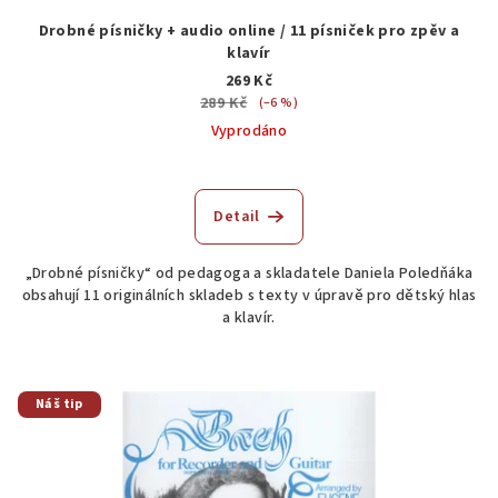
Drobné písničky + audio online / 11 písniček pro zpěv a
klavír
269 Kč
289 Kč
(–6 %)
Vyprodáno
Detail
„Drobné písničky“ od pedagoga a skladatele Daniela Poledňáka
obsahují 11 originálních skladeb s texty v úpravě pro dětský hlas
a klavír.
Náš tip