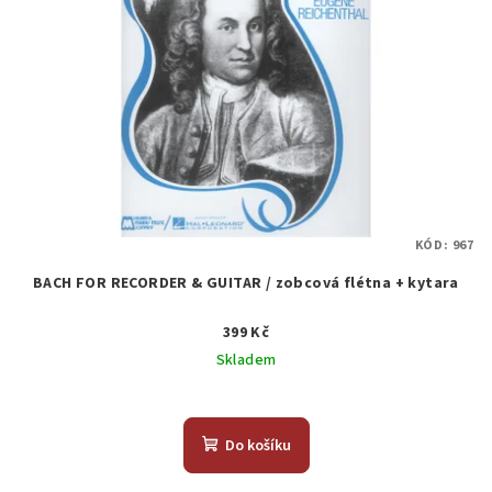
KÓD:
967
BACH FOR RECORDER & GUITAR / zobcová flétna + kytara
399 Kč
Skladem
Do košíku