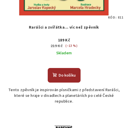
KÓD:
811
Rarášci a zvířátka... víc než zpěvník
189 Kč
219 Kč
(–13 %)
Skladem
Do košíku
Tento zpěvník je inspirován písničkami z představení Rarášci,
které se hraje v divadlech a planetáriích po celé České
republice.