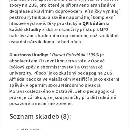
sbory na ZUŠ, pro které je připraveno aranžmá ve
dvojhlase s klavírním doprovodem. Písničky vynikají
pestrou rytmikou a skvěle napomáhají komplexní
hlasové výchově. Díky praktickým
QR kódům u
každé skladby
získáte okamžitý přístup k MP3
nahrávkám s hudebním doprovodem, což radikálně
usnadní nácvik doma i v hodinách.
O autorovi hudby:
*
Daniel Poledňák (1996)
je
absolventem Církevní konzervatoře v Opavě
(sólový zpěv a sbormistrovství) a Ostravské
univerzity. Působí jako zkušený pedagog na ZUŠ
Alfréda Radoka ve Valašském Meziříčí a jako externí
zpěvák v operním sboru Národního divadla
Moravskoslezského v Ostravě. Jeho pedagogická
praxe je zárukou, že jsou písničky pro děti ideálně
posazené a nesmírně zpěvné.
Seznam skladeb (8):