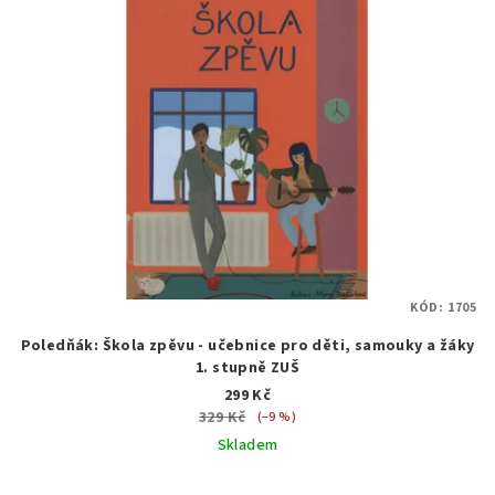
KÓD:
1705
Poledňák: Škola zpěvu - učebnice pro děti, samouky a žáky
1. stupně ZUŠ
299 Kč
329 Kč
(–9 %)
Skladem