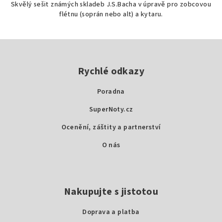
Skvělý sešit známých skladeb J.S.Bacha v úpravě pro zobcovou
flétnu (soprán nebo alt) a kytaru.
Z
á
p
Rychlé odkazy
a
Poradna
t
SuperNoty.cz
í
Ocenění, záštity a partnerství
O nás
Nakupujte s jistotou
Doprava a platba