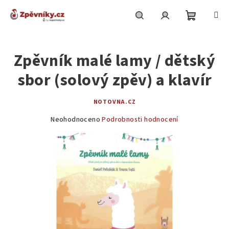
Přejít
na
obsah
Nákupní
Hledat
Přihlášení
Zpěvník malé lamy / dětský
košík
sbor (solový zpěv) a klavír
NOTOVNA.CZ
Průměrné
Neohodnoceno
Podrobnosti hodnocení
hodnocení
produktu
je
0,0
z
5
hvězdiček.