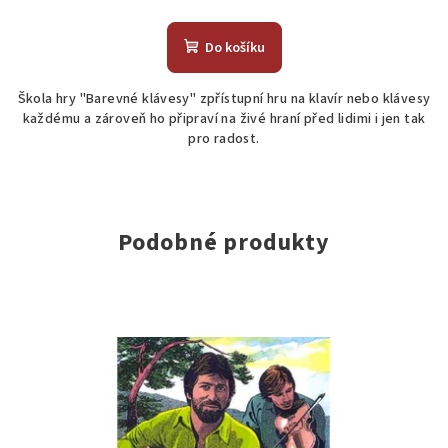
Průměrné
hodnocení
produktu
Do košíku
je
4,5
Škola hry "Barevné klávesy" zpřístupní hru na klavír nebo klávesy
z
každému a zároveň ho připraví na živé hraní před lidimi i jen tak
5
pro radost.
hvězdiček.
Podobné produkty