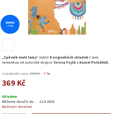
399 Kč
–7 %
„Zpěvník malé lamy“
nabízí
8 originálních skladeb
s lamí
tematikou od autorské dvojice
Tereza Fojtů
a
Daniel Poledňák
.
standardní cena:
399 Kč
–7 %
369 Kč
Měrná
Skladem
cena:
Můžeme doručit do:
12.8.2026
Možnosti doručení