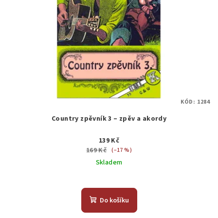
KÓD:
1284
Country zpěvník 3 – zpěv a akordy
139 Kč
169 Kč
(–17 %)
Skladem
Do košíku