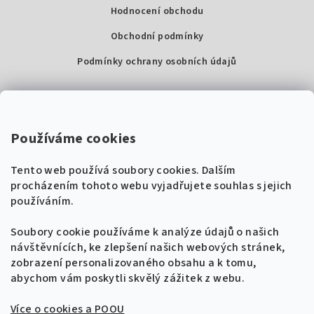
Hodnocení obchodu
Obchodní podmínky
Podmínky ochrany osobních údajů
Kontakty
Super Noty, s.r.o.
Používáme cookies
Na struze 227/1, Praha 1
Tento web používá soubory cookies. Dalším
IČ: 04568672
procházením tohoto webu vyjadřujete souhlas s jejich
používáním.
Zákaznická podpora
+420 604 485 792
Naladíme tě na nové zpěvníky!
Soubory cookie používáme k analýze údajů o našich
🎸
návštěvnících, ke zlepšení našich webových stránek,
Získej tipy, novinky a
10 % slevu
na první
info@supernoty.cz
zobrazení personalizovaného obsahu a k tomu,
objednávku.
V pracovních dnech od 8:00 do 17:00
abychom vám poskytli skvělý zážitek z webu.
Bezpečná platba kartou
Více o cookies a POOU