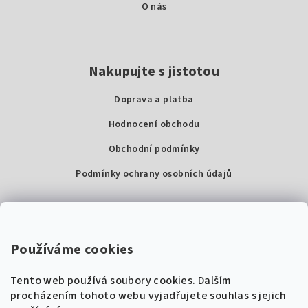
O nás
Nakupujte s jistotou
Doprava a platba
Hodnocení obchodu
Obchodní podmínky
Podmínky ochrany osobních údajů
Kontakty
Super Noty, s.r.o.
Používáme cookies
Na struze 227/1, Praha 1
Tento web používá soubory cookies. Dalším
IČ: 04568672
procházením tohoto webu vyjadřujete souhlas s jejich