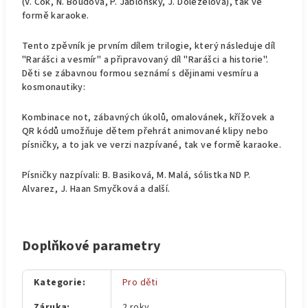
(V. Čok, N. Boudová, P. Jablonský, J. Doleželová), tak ve
formě karaoke.
Tento zpěvník je prvním dílem trilogie, který následuje díl
"Rarášci a vesmír" a připravovaný díl "Rarášci a historie".
Děti se zábavnou formou seznámí s dějinami vesmíru a
kosmonautiky:
Kombinace not, zábavných úkolů, omalovánek, křížovek a
QR kódů umožňuje dětem přehrát animované klipy nebo
písničky, a to jak ve verzi nazpívané, tak ve formě karaoke.
Písničky nazpívali: B. Basiková, M. Malá, sólistka ND P.
Alvarez, J. Haan Smyčková a další.
Doplňkové parametry
Kategorie
:
Pro děti
Záruka
:
2 roky