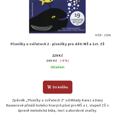
KÓD:
2208
Písničky o zvířatech 2 - písničky pro děti MŠ a 1st. ZŠ
229 Kč
249 Kč
(–8 %)
Skladem
Do košíku
Zpěvník „Písničky o zvířatech 2“ od Milady Karez a Dany
Raunerové přináší kolekci hravých písní pro MŠ a 1. stupeň ZŠ v
úpravě melodická linka, text a akordové značky.