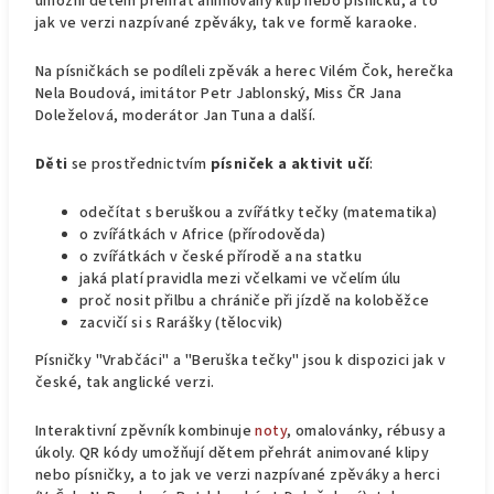
umožní dětem přehrát animovaný klip nebo písničku, a to
jak ve verzi nazpívané zpěváky, tak ve formě karaoke.
Na písničkách se podíleli zpěvák a herec Vilém Čok, herečka
Nela Boudová, imitátor Petr Jablonský, Miss ČR Jana
Doleželová, moderátor Jan Tuna a další.
Děti
se prostřednictvím
písniček a aktivit učí
:
odečítat s beruškou a zvířátky tečky (matematika)
o zvířátkách v Africe (přírodověda)
o zvířátkách v české přírodě a na statku
jaká platí pravidla mezi včelkami ve včelím úlu
proč nosit přilbu a chrániče při jízdě na koloběžce
zacvičí si s Rarášky (tělocvik)
Písničky "Vrabčáci" a "Beruška tečky" jsou k dispozici jak v
české, tak anglické verzi.
Interaktivní zpěvník kombinuje
noty
, omalovánky, rébusy a
úkoly. QR kódy umožňují dětem přehrát animované klipy
nebo písničky, a to jak ve verzi nazpívané zpěváky a herci