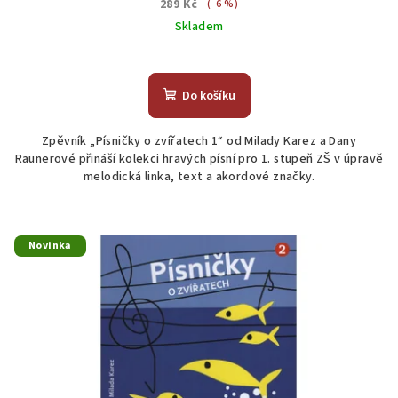
289 Kč
(–6 %)
Skladem
Do košíku
Zpěvník „Písničky o zvířatech 1“ od Milady Karez a Dany
Raunerové přináší kolekci hravých písní pro 1. stupeň ZŠ v úpravě
melodická linka, text a akordové značky.
Novinka