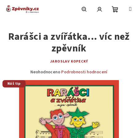
Přejít
na
obsah
Nákupní
Hledat
Přihlášení
Rarášci a zvířátka... víc než
košík
zpěvník
JAROSLAV KOPECKÝ
Průměrné
Neohodnoceno
Podrobnosti hodnocení
hodnocení
Náš tip
produktu
je
0,0
z
5
hvězdiček.