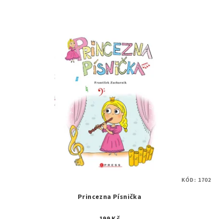
KÓD:
1702
Princezna Písnička