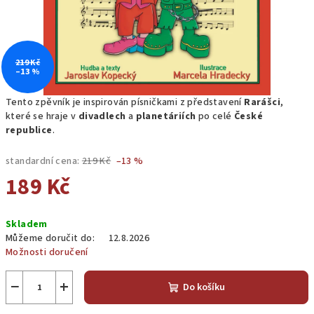
219 Kč
–13 %
Tento zpěvník je inspirován písničkami z představení
Rarášci
,
které se hraje v
divadlech
a
planetáriích
po celé
České
republice
.
standardní cena:
219 Kč
–13 %
189 Kč
Měrná
Skladem
cena:
Můžeme doručit do:
12.8.2026
Možnosti doručení
−
+
Do košíku