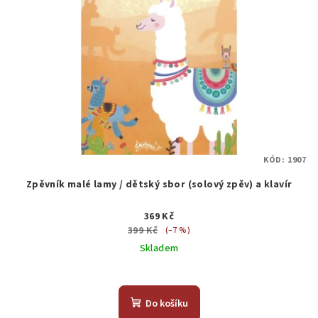
KÓD:
1907
Zpěvník malé lamy / dětský sbor (solový zpěv) a klavír
369 Kč
399 Kč
(–7 %)
Skladem
Do košíku