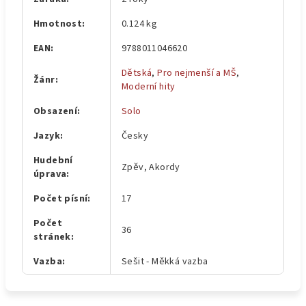
Hmotnost
:
0.124 kg
EAN
:
9788011046620
Dětská
,
Pro nejmenší a MŠ
,
Žánr
:
Moderní hity
Obsazení
:
Solo
Jazyk
:
Česky
Hudební
Zpěv, Akordy
úprava
:
Počet písní
:
17
Počet
36
stránek
:
Vazba
:
Sešit - Měkká vazba