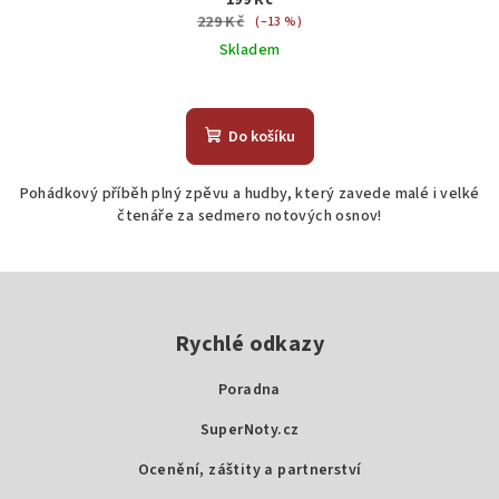
199 Kč
229 Kč
(–13 %)
Skladem
Do košíku
Pohádkový příběh plný zpěvu a hudby, který zavede malé i velké
čtenáře za sedmero notových osnov!
Z
á
p
Rychlé odkazy
a
Poradna
t
SuperNoty.cz
í
Ocenění, záštity a partnerství