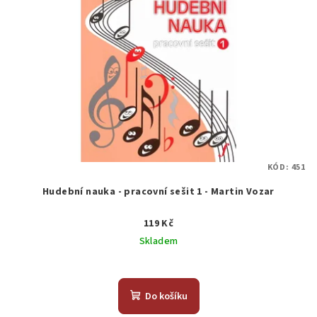
KÓD:
451
Hudební nauka - pracovní sešit 1 - Martin Vozar
119 Kč
Skladem
Do košíku