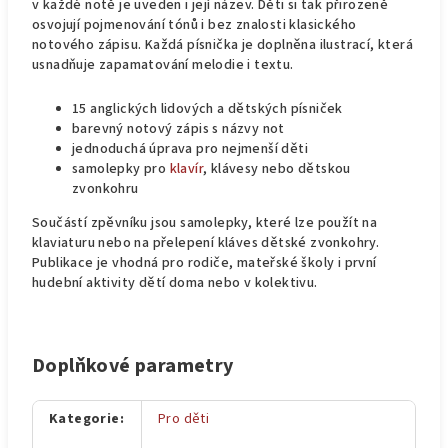
v každé notě je uveden i její název. Děti si tak přirozeně
osvojují pojmenování tónů i bez znalosti klasického
notového zápisu. Každá písnička je doplněna ilustrací, která
usnadňuje zapamatování melodie i textu.
15 anglických lidových a dětských písniček
barevný notový zápis s názvy not
jednoduchá úprava pro nejmenší děti
samolepky pro
klavír
, klávesy nebo dětskou
zvonkohru
Součástí zpěvníku jsou samolepky, které lze použít na
klaviaturu nebo na přelepení kláves dětské zvonkohry.
Publikace je vhodná pro rodiče, mateřské školy i první
hudební aktivity dětí doma nebo v kolektivu.
Doplňkové parametry
Kategorie
:
Pro děti