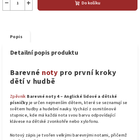
−
+
Do košíku
Popis
Detailní popis produktu
Barevné
noty
pro první kroky
dětí v hudbě
Zpěvník
Barevné noty 4 – Anglické lidové a dětské
písničky
je určen nejmenším dětem, které se seznamují se
světem hudby a hudební nauky. Vychází z osmitónové
stupnice, kde má každá nota svou barvu odpovídající
klávese na dětské zvonkohře nebo xylofonu.
Notový zápis je tvořen velkými barevnými notami, přičemž