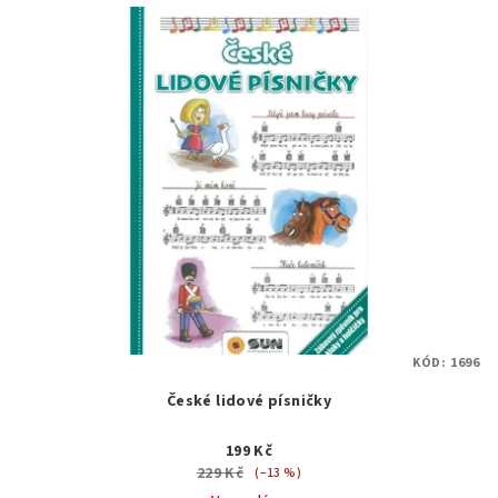
KÓD:
1696
České lidové písničky
199 Kč
229 Kč
(–13 %)