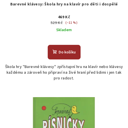
Barevné klávesy: Škola hry na klavír pro děti i dospělé
469 Kč
529 Kč
(–11 %)
Skladem
Průměrné
hodnocení
produktu
Do košíku
je
4,5
Škola hry "Barevné klávesy" zpřístupní hru na klavír nebo klávesy
z
každému a zároveň ho připraví na živé hraní před lidimi i jen tak
5
pro radost.
hvězdiček.