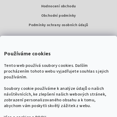
Hodnocení obchodu
Obchodní podmínky
Podmínky ochrany osobních údajů
Kontakty
Super Noty, s.r.o.
Používáme cookies
Na struze 227/1, Praha 1
Tento web používá soubory cookies. Dalším
IČ: 04568672
procházením tohoto webu vyjadřujete souhlas s jejich
používáním.
Zákaznická podpora
+420 604 485 792
Naladíme tě na nové zpěvníky!
Soubory cookie používáme k analýze údajů o našich
🎸
návštěvnících, ke zlepšení našich webových stránek,
Získej tipy, novinky a
10 % slevu
na první
info@supernoty.cz
zobrazení personalizovaného obsahu a k tomu,
objednávku.
V pracovních dnech od 8:00 do 17:00
abychom vám poskytli skvělý zážitek z webu.
Bezpečná platba kartou