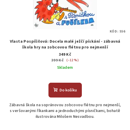
KÓD:
556
Vlasta Pospíšilová: Docela malé ježčí pískání - zábavná
škola hry na zobcovou flétnu pro nejmenší
349 Kč
399 Kč
(–12 %)
Skladem
Do košíku
Zábavná škola na sopránovou zobcovou flétnu pro nejmenší,
s veršovanými říkankami a jednoduchými písničkami, bohatě
ilustrována Milošem Nesvadbou.