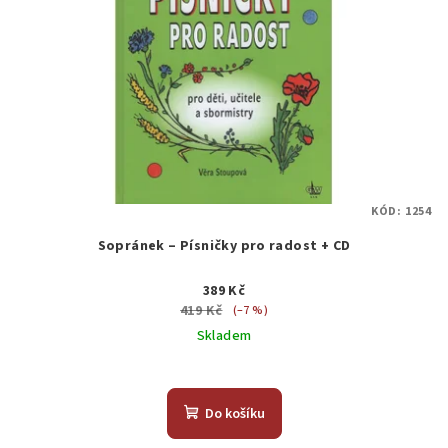
KÓD:
1254
Sopránek – Písničky pro radost + CD
389 Kč
419 Kč
(–7 %)
Skladem
Do košíku