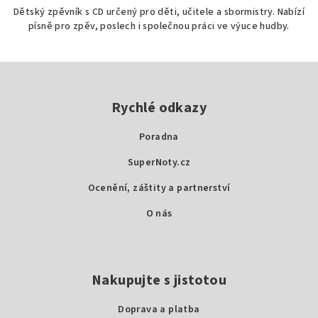
Dětský zpěvník s CD určený pro děti, učitele a sbormistry. Nabízí
písně pro zpěv, poslech i společnou práci ve výuce hudby.
Z
á
p
Rychlé odkazy
a
Poradna
t
SuperNoty.cz
í
Ocenění, záštity a partnerství
O nás
Nakupujte s jistotou
Doprava a platba