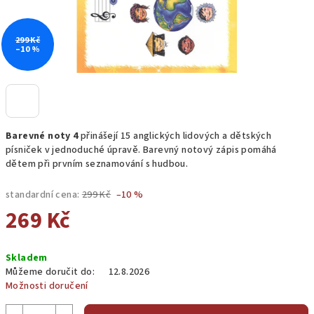
299 Kč
–10 %
Barevné noty 4
přinášejí 15 anglických lidových a dětských
písniček v jednoduché úpravě. Barevný notový zápis pomáhá
dětem při prvním seznamování s hudbou.
standardní cena:
299 Kč
–10 %
269 Kč
Měrná
Skladem
cena:
Můžeme doručit do:
12.8.2026
Možnosti doručení