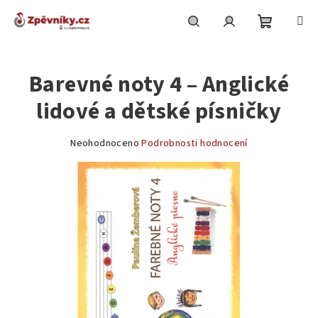
Přejít
na
obsah
Nákupní
Hledat
Přihlášení
Barevné noty 4 – Anglické
košík
lidové a dětské písničky
Průměrné
Neohodnoceno
Podrobnosti hodnocení
hodnocení
produktu
je
0,0
z
5
hvězdiček.