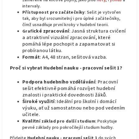
zaměřené na klíčové pojmy, jako jsou
noty
,
rytmus
a
intervaly.
Přístupnost pro začátečníky
: Sešit je vytvořen
tak, aby byl srozumitelný i pro úplné začátečníky,
čímž usnadňuje první kroky v hudební teorii.
ické zpracování
: Jasná struktura cvičení
Graf
a atraktivní vizuální zpracování, které
pomáhá lépe pochopit a zapamatovat si
probíranou látku.
Formát
: A4, 48 stran, sešitová vazba.
Proč si vybrat Hudební nauku - pracovní sešit 1?
Podpora hudebního vzdělávání
: Pracovní
sešit efektivně pomáhá rozvíjet hudební
znalosti i praktické dovednosti žáků.
Široké využití
: Ideální pro školní i domácí
výuku, ať už samostatnou nebo pod vedením
učitele.
Kvalitn
í základ pro další studium
: Poskytuje
pevné základy pro pokročilejší studium hudby.
Přidejte
Hudební nauku - pracovní sešit 1
do svých