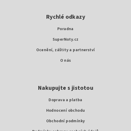
Z
á
p
Rychlé odkazy
a
Poradna
t
SuperNoty.cz
í
Ocenění, záštity a partnerství
O nás
Nakupujte s jistotou
Doprava a platba
Hodnocení obchodu
Obchodní podmínky