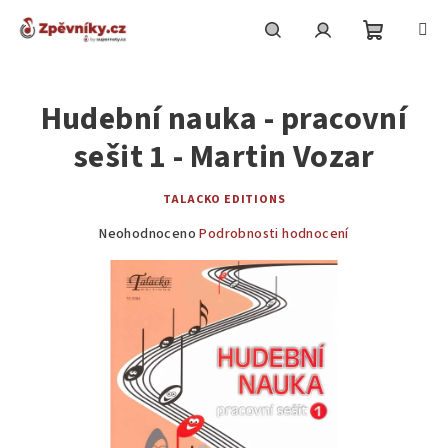
Přejít
na
obsah
Nákupní
Hledat
Přihlášení
Hudební nauka - pracovní
košík
sešit 1 - Martin Vozar
TALACKO EDITIONS
Průměrné
Neohodnoceno
Podrobnosti hodnocení
hodnocení
produktu
je
0,0
z
5
hvězdiček.