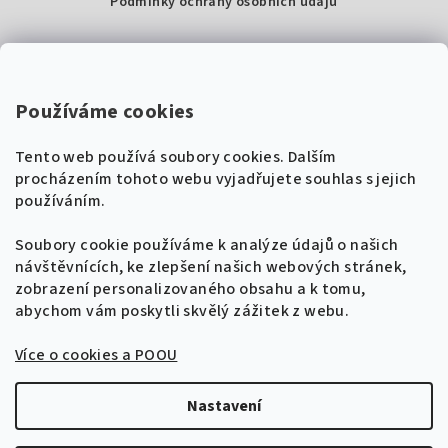
Podmínky ochrany osobních údajů
Kontakty
Super Noty, s.r.o.
Používáme cookies
Na struze 227/1, Praha 1
Tento web používá soubory cookies. Dalším
IČ: 04568672
procházením tohoto webu vyjadřujete souhlas s jejich
používáním.
Zákaznická podpora
+420 604 485 792
Naladíme tě na nové zpěvníky!
Soubory cookie používáme k analýze údajů o našich
🎸
návštěvnících, ke zlepšení našich webových stránek,
Získej tipy, novinky a
10 % slevu
na první
info@supernoty.cz
zobrazení personalizovaného obsahu a k tomu,
objednávku.
V pracovních dnech od 8:00 do 17:00
abychom vám poskytli skvělý zážitek z webu.
Bezpečná platba kartou
Více o cookies a POOU
Přihlásit se k odběru
VISA
Zásady zpracování osobních údajů
Nastavení
Copyright 2026
Zpěvníky.cz
. Všechna práva vyhrazena.