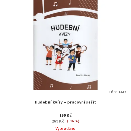
KÓD:
1447
Hudební kvízy – pracovní sešit
199 Kč
269 Kč
(–26 %)
Vyprodáno