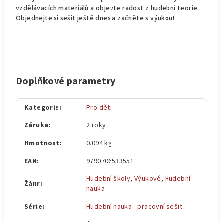
vzdělávacích materiálů a objevte radost z hudební teorie.
Objednejte si sešit ještě dnes a začněte s výukou!
Doplňkové parametry
Kategorie
:
Pro děti
Záruka
:
2 roky
Hmotnost
:
0.094 kg
EAN
:
9790706533551
Hudební školy
,
Výukové
,
Hudební
Žánr
:
nauka
Série
:
Hudební nauka - pracovní sešit