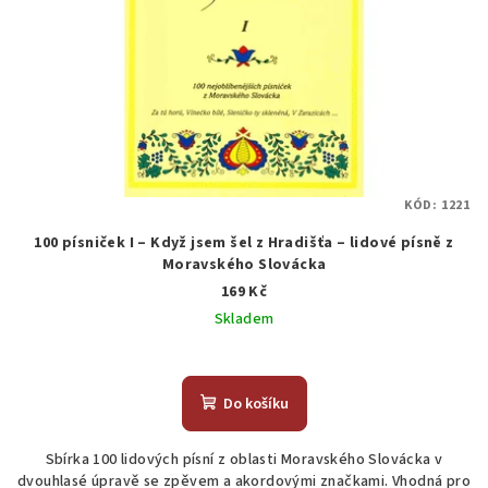
KÓD:
1221
100 písniček I – Když jsem šel z Hradišťa – lidové písně z
Moravského Slovácka
169 Kč
Skladem
Průměrné
hodnocení
produktu
Do košíku
je
2,0
Sbírka 100 lidových písní z oblasti Moravského Slovácka v
z
dvouhlasé úpravě se zpěvem a akordovými značkami. Vhodná pro
5