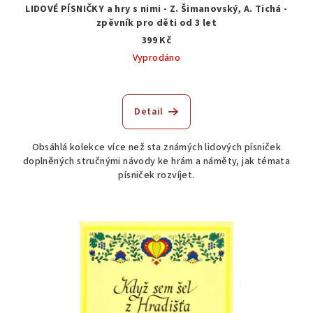
LIDOVÉ PÍSNIČKY a hry s nimi - Z. Šimanovský, A. Tichá -
zpěvník pro děti od 3 let
399 Kč
Vyprodáno
Detail
Obsáhlá kolekce více než sta známých lidových písniček
doplněných stručnými návody ke hrám a náměty, jak témata
písniček rozvíjet.