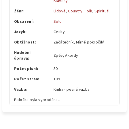
Klávesy
Žánr
:
Lidové
,
Country
,
Folk
,
Spirituál
Obsazení
:
Solo
Jazyk
:
Česky
Obtížnost
:
Začátečník, Mírně pokročilý
Hudební
Zpěv, Akordy
úprava
:
Počet písní
:
50
Počet stran
:
109
Vazba
:
Kniha - pevná vazba
Položka byla vyprodána…