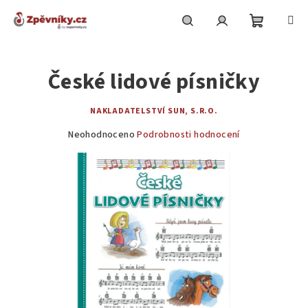
Přejít
na
obsah
Nákupní
Hledat
Přihlášení
České lidové písničky
košík
NAKLADATELSTVÍ SUN, S.R.O.
Průměrné
Neohodnoceno
Podrobnosti hodnocení
hodnocení
produktu
je
0,0
z
5
hvězdiček.