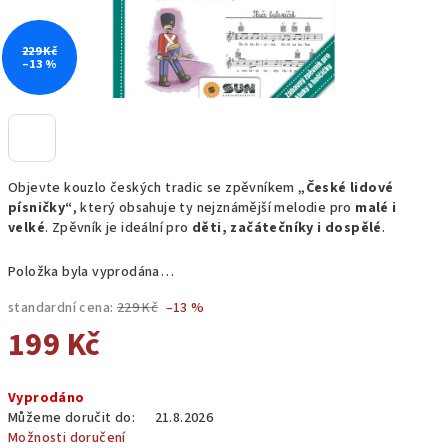
229 Kč
–13 %
Objevte kouzlo českých tradic se zpěvníkem
„České lidové
písničky“
, který obsahuje ty nejznámější melodie pro
malé i
velké
. Zpěvník je ideální pro
děti, začátečníky i dospělé
.
Položka byla vyprodána…
standardní cena:
229 Kč
–13 %
199 Kč
Měrná
Vyprodáno
cena:
Můžeme doručit do:
21.8.2026
Možnosti doručení