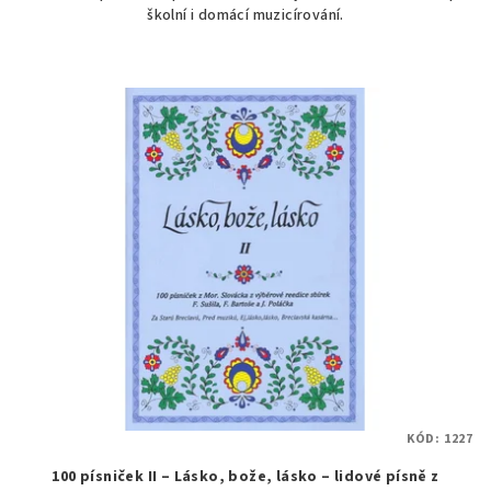
školní i domácí muzicírování.
hvězdiček.
KÓD:
1227
100 písniček II – Lásko, bože, lásko – lidové písně z