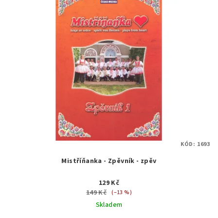
KÓD:
1693
Mistříňanka - Zpěvník - zpěv
129 Kč
149 Kč
(–13 %)
Skladem