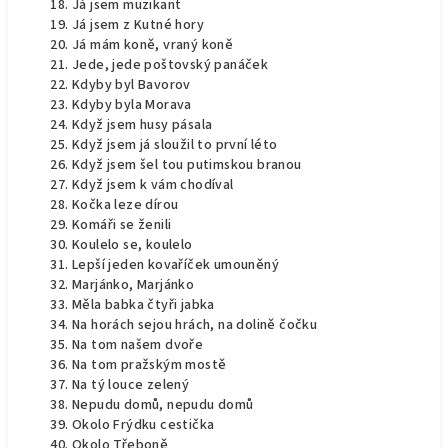
Já jsem muzikant
Já jsem z Kutné hory
Já mám koně, vraný koně
Jede, jede poštovský panáček
Kdyby byl Bavorov
Kdyby byla Morava
Když jsem husy pásala
Když jsem já sloužil to první léto
Když jsem šel tou putimskou branou
Když jsem k vám chodíval
Kočka leze dírou
Komáři se ženili
Koulelo se, koulelo
Lepší jeden kovaříček umouněný
Marjánko, Marjánko
Měla babka čtyři jabka
Na horách sejou hrách, na dolině čočku
Na tom našem dvoře
Na tom pražským mostě
Na tý louce zelený
Nepudu domů, nepudu domů
Okolo Frýdku cestička
Okolo Třeboně