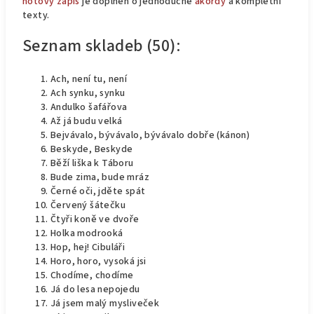
notový zápis
je doplněn o jednoduché
akordy
a kompletní
texty.
Seznam skladeb (50):
Ach, není tu, není
Ach synku, synku
Andulko šafářova
Až já budu velká
Bejvávalo, bývávalo, bývávalo dobře (kánon)
Beskyde, Beskyde
Běží liška k Táboru
Bude zima, bude mráz
Černé oči, jděte spát
Červený šátečku
Čtyři koně ve dvoře
Holka modrooká
Hop, hej! Cibuláři
Horo, horo, vysoká jsi
Chodíme, chodíme
Já do lesa nepojedu
Já jsem malý mysliveček