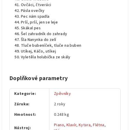
Ovčáci, čtveráci
Pásla ovečky
Pec nám spadla
Prší, prší, jen se leje
Skákal pes
Šel zahradník do zahrady
Šla Nanynka do zelí
Tluče bubeníček, tluče na buben
Utíkej, Káčo, utíkej
Vyletěla holubička ze skály
Doplňkové parametry
Kategorie
:
Zpěvníky
Záruka
:
2 roky
Hmotnost
:
0.248 kg
Piano
,
Klavír
,
Kytara
,
Flétna
,
Nástroj
: