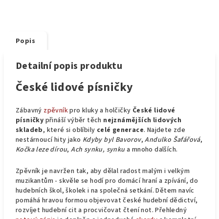
Popis
Detailní popis produktu
České lidové písničky
Zábavný
zpěvník
pro kluky a holčičky
České lidové
písničky
přináší výběr těch
nejznámějších lidových
skladeb
, které si oblíbily
celé generace
. Najdete zde
nestárnoucí hity jako
Kdyby byl Bavorov
,
Andulko Šafářová
,
Kočka leze dírou
,
Ach synku, synku
a mnoho dalších.
Zpěvník je navržen tak, aby dělal radost malým i velkým
muzikantům - skvěle se hodí pro domácí hraní a zpívání, do
hudebních škol, školek i na společná setkání. Dětem navíc
pomáhá hravou formou objevovat české hudební dědictví,
rozvíjet hudební cit a procvičovat čtení not. Přehledný