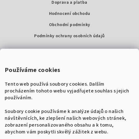
Doprava a platba
Hodnocení obchodu
Obchodní podmínky
Podmínky ochrany osobních údajů
Kontakty
Super Noty, s.r.o.
Používáme cookies
Na struze 227/1, Praha 1
Tento web používá soubory cookies. Dalším
IČ: 04568672
procházením tohoto webu vyjadřujete souhlas s jejich
používáním.
Zákaznická podpora
+420 604 485 792
Naladíme tě na nové zpěvníky!
Soubory cookie používáme k analýze údajů o našich
🎸
návštěvnících, ke zlepšení našich webových stránek,
Získej tipy, novinky a
10 % slevu
na první
info@supernoty.cz
zobrazení personalizovaného obsahu a k tomu,
objednávku.
V pracovních dnech od 8:00 do 17:00
abychom vám poskytli skvělý zážitek z webu.