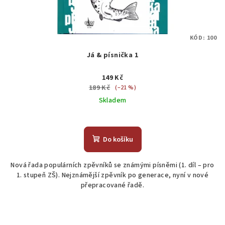
KÓD:
100
Já & písnička 1
149 Kč
189 Kč
(–21 %)
Skladem
Průměrné
hodnocení
produktu
Do košíku
je
5,0
Nová řada populárních zpěvníků se známými písněmi (1. díl – pro
z
1. stupeň ZŠ). Nejznámější zpěvník po generace, nyní v nové
5
přepracované řadě.
hvězdiček.