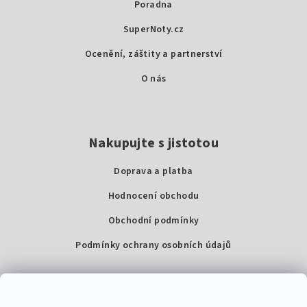
Poradna
t
SuperNoty.cz
í
Ocenění, záštity a partnerství
O nás
Nakupujte s jistotou
Doprava a platba
Hodnocení obchodu
Obchodní podmínky
Podmínky ochrany osobních údajů
Kontakty