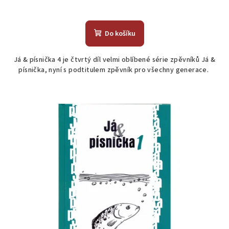
Do košíku
Já & písnička 4 je čtvrtý díl velmi oblíbené série zpěvníků Já &
písnička, nyní s podtitulem zpěvník pro všechny generace.