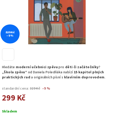
329 Kč
–9 %
Hledáte
moderní učebnici zpěvu
pro
děti či začátečníky
?
„Škola zpěvu“
od Daniela Poledňáka nabízí
15 kapitol plných
praktických rad
a originálních písní s
klavírním doprovodem
.
standardní cena:
329 Kč
–9 %
299 Kč
Měrná
Skladem
cena: