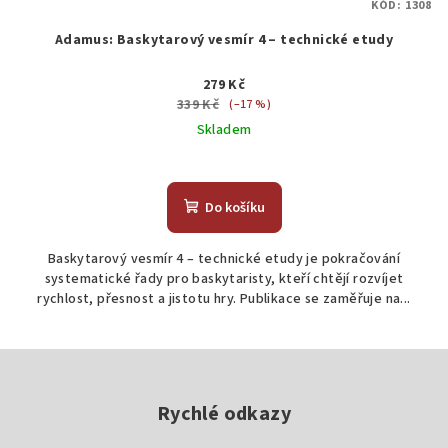
KÓD:
1308
Adamus: Baskytarový vesmír 4 – technické etudy
279 Kč
339 Kč
(–17 %)
Skladem
Do košíku
Baskytarový vesmír 4 – technické etudy je pokračování
systematické řady pro baskytaristy, kteří chtějí rozvíjet
rychlost, přesnost a jistotu hry. Publikace se zaměřuje na...
Z
á
p
Rychlé odkazy
a