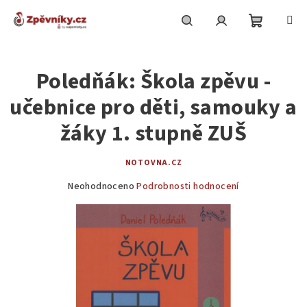
Přejít
na
obsah
Nákupní
Hledat
Přihlášení
Poledňák: Škola zpěvu -
košík
učebnice pro děti, samouky a
žáky 1. stupně ZUŠ
NOTOVNA.CZ
Průměrné
Neohodnoceno
Podrobnosti hodnocení
hodnocení
produktu
je
0,0
z
5
hvězdiček.