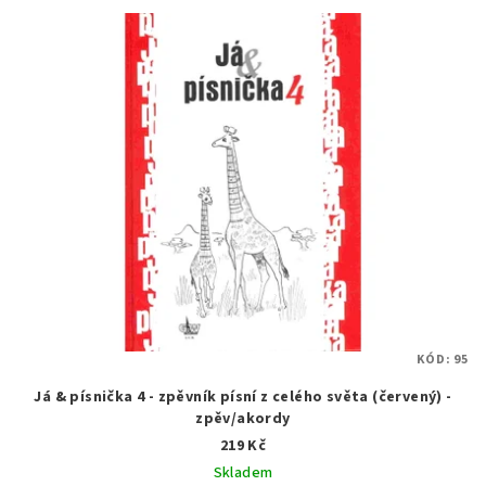
KÓD:
95
Já & písnička 4 - zpěvník písní z celého světa (červený) -
zpěv/akordy
219 Kč
Skladem