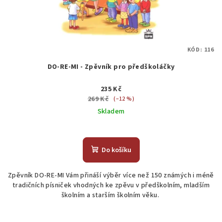
KÓD:
116
DO-RE-MI - Zpěvník pro předškoláčky
235 Kč
269 Kč
(–12 %)
Skladem
Průměrné
hodnocení
produktu
Do košíku
je
5,0
Zpěvník DO-RE-MI Vám přináší výběr více než 150 známých i méně
z
tradičních písniček vhodných ke zpěvu v předškolním, mladším
5
školním a starším školním věku.
hvězdiček.