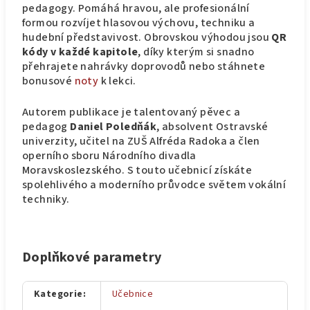
pedagogy. Pomáhá hravou, ale profesionální
formou rozvíjet hlasovou výchovu, techniku a
hudební představivost. Obrovskou výhodou jsou
QR
kódy v každé kapitole
, díky kterým si snadno
přehrajete nahrávky doprovodů nebo stáhnete
bonusové
noty
k lekci.
Autorem publikace je talentovaný pěvec a
pedagog
Daniel Poledňák
, absolvent Ostravské
univerzity, učitel na ZUŠ Alfréda Radoka a člen
operního sboru Národního divadla
Moravskoslezského. S touto učebnicí získáte
spolehlivého a moderního průvodce světem vokální
techniky.
Doplňkové parametry
Kategorie
:
Učebnice