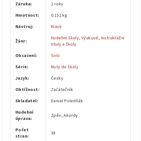
Záruka
:
2 roky
Hmotnost
:
0.152 kg
Nástroj
:
Klavír
Hudební školy
,
Výukové
,
Instruktážní
Žánr
:
tituly a školy
Obsazení
:
Solo
Série
:
Noty do školy
Jazyk
:
Česky
Obtížnost
:
Začátečník
Skladatel
:
Daniel Poledňák
Hudební
Zpěv, Akordy
úprava
:
Počet
38
stran
: