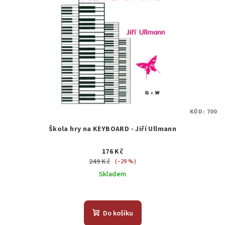
KÓD:
700
Škola hry na KEYBOARD - Jiří Ullmann
176 Kč
249 Kč
(–29 %)
Skladem
Do košíku