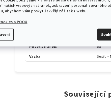
y cookie používáme k analýze údajů o našich návštěvnících,
10 % sleva na první objednávku!
ní našich webových stránek, zobrazení personalizovaného 
Obsazení
:
Solo
mu, abychom vám poskytli skvělý zážitek z webu.
Obtížnost
:
Začáte
 cookies a POOU
Autor
:
Adamus
avení
Souh
CHCI SLEVU
Hudební úprava
:
Melodi
Počet stránek
:
68
Zásady zpracování osobních údajů
Vazba
:
Sešit -
Související