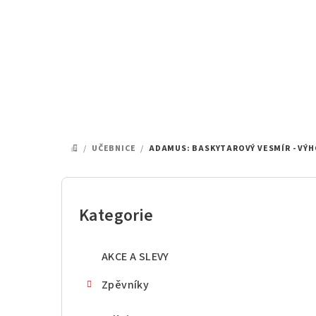
Přejít
na
obsah
/
UČEBNICE
/
ADAMUS: BASKYTAROVÝ VESMÍR - VÝH
DOMŮ
P
o
Kategorie
Přeskočit
kategorie
s
AKCE A SLEVY
t
Zpěvníky
r