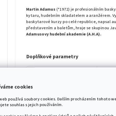
Martin Adamus
(*1972) je profesionálním bask
kytaru, hudebním skladatelem a aranžérem. Vy
baskytarové kurzy po celé republice, napsal 
představením a baletům, hraje se skupinou Jav
Adamusovy hudební akademie (A.H.A).
díl
Doplňkové parametry
Kategorie
:
Učebni
hádek pro klavír
Záruka
:
2 roky
íváme cookies
Hmotnost
:
1 kg
🎸 Pojďme se naladit na
díl
web používá soubory cookies. Dalším procházením tohoto w
stejnou notu! 🎸
Nástroj
:
Basová
jete souhlas s jejich používáním.
Nové zpěvníky, noty a akce přímo do tvého
Žánr
:
Hudební
e-mailu.