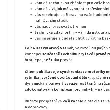
vám dá technickou zběhlost pro vaše ba
vám dá vizi, jak má vypadat profesionální
vás rozehraje a připraví na vaše hudební
nahrávacím studiu
vás naučí pracovat s trémou
technická zdatnost hry vám dá jistotu a 
vás inspiruje a budete chtít cvičit na ba
Edice Baskytarový vesmír
, na rozdíl od jiných 
koncepcí
současně techniku
hry
levé
i
pravé r
hrát lépe, než ruka pravá!
Cílem publikace
je
synchronizace motoriky
m
rytmika
,
správné dodržování délek
, správné
r
dynamická a barevná
vyváženost
tónů na různ
zdokonalování
komplexní
techniky hry na bas
Budete prospěšní ve vaší kapele a otevře se 
a doprovody.