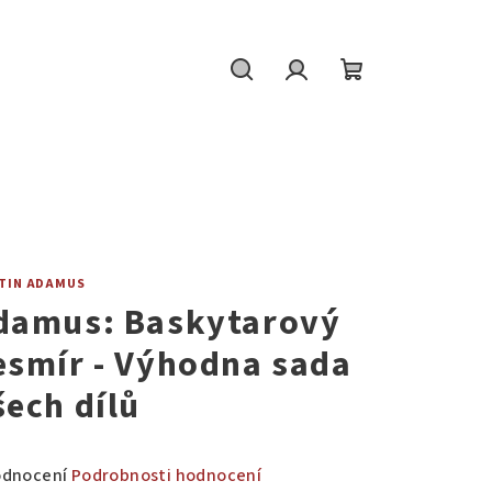
Hledat
Přihlášení
Nákupní
košík
TIN ADAMUS
damus: Baskytarový
esmír - Výhodna sada
šech dílů
měrné
odnocení
Podrobnosti hodnocení