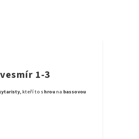
vesmír 1-3
ytaristy
, kteří to s
hrou
na
bassovou