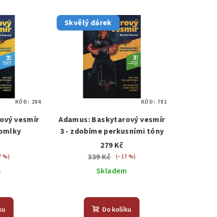
Skvělý dárek
KÓD:
284
KÓD:
781
ový vesmír
Adamus: Baskytarový vesmír
pomlky
3 - zdobíme perkusními tóny
279 Kč
339 Kč
7 %)
(–17 %)
m
Skladem
ku
Do košíku