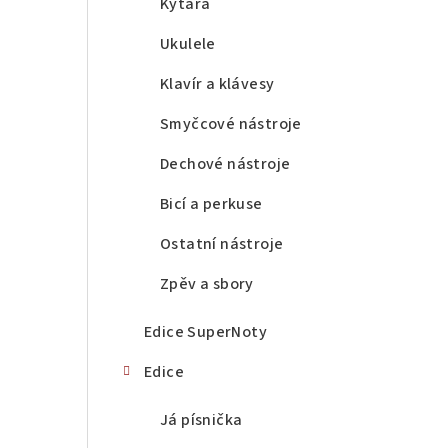
a
Kytara
n
Ukulele
n
Klavír a klávesy
í
Smyčcové nástroje
p
Dechové nástroje
a
Bicí a perkuse
n
Ostatní nástroje
e
Zpěv a sbory
l
Edice SuperNoty
Edice
Já písnička