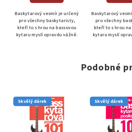
Baskytarový vesmír je určený
Baskytarový vesmí
pro všechny baskytaristy,
pro všechny bask
kteří to s hrou na bassovou
kteří to s hrou n
kytaru myslí opravdu vážně.
kytaru myslí opra
Podobné p
Skvělý dárek
Skvělý dárek