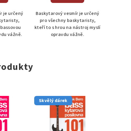
r je určený
Baskytarový vesmír je určený
ytaristy,
pro všechny baskytaristy,
a bassovou
kteří to s hrou na nástroj myslí
vdu vážně.
opravdu vážně.
rodukty
Skvělý dárek