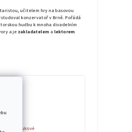
ytaristou, učitelem hry na basovou
studoval konzervatoř v Brně. Pořádá
autorskou hudbu k mnoha divadelním
ory a je
zakladatelem
a
lektorem
ce
ebu
 kytara
 školy
,
Výukové