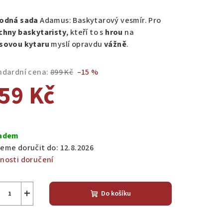
nocení
duktu
odná sada
Adamus: Baskytarový vesmír. Pro
chny baskytaristy
, kteří to s
hrou
na
sovou kytaru
myslí opravdu
vážně
.
ndardní cena:
899 Kč
–15 %
zdiček.
59 Kč
ná
a:
adem
eme doručit do:
12.8.2026
nosti doručení
+
Do košíku