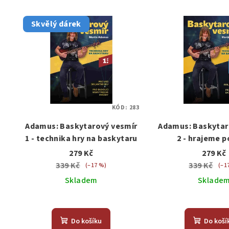
Skvělý dárek
KÓD:
283
Adamus: Baskytarový vesmír
Adamus: Baskytar
1 - technika hry na baskytaru
2 - hrajeme 
279 Kč
279 Kč
339 Kč
339 Kč
(–17 %)
(–1
Skladem
Sklade
Do košíku
Do koší