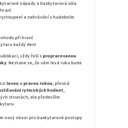
skytarové nápady a baskytarová sóla
 hraní
 vystoupení a nahrávání v hudebním
pohodu při hraní
skytaru každý den!
publikací, vždy řeší s
propracovanou
uky
. Nestane se, že vám levá ruka bude
ezi
levou
a
pravou rukou
, přesná
ozlišování rytmických hodnot
,
ých strunách, ale především
kytaru.
vám nový obzor pro baskytarové postupy