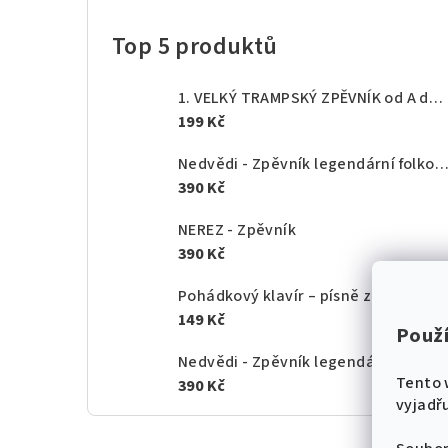
Top 5 produktů
1. VELKÝ TRAMPSKÝ ZPĚVNÍK od A do Z - texty akordy
199 Kč
Nedvědi - Zpěvník legendární folkové rodiny - 1.
390 Kč
NEREZ - Zpěvník
390 Kč
Pohádkový klavír – písně z českých po
149 Kč
Použ
Nedvědi - Zpěvník legendární folkové rodiny - 2.
Tento 
390 Kč
vyjadřu