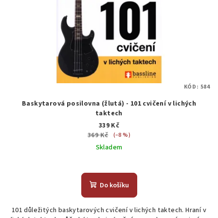
KÓD:
584
Baskytarová posilovna (žlutá) - 101 cvičení v lichých
taktech
339 Kč
369 Kč
(–8 %)
Skladem
Do košíku
101 důležitých baskytarových cvičení v lichých taktech. Hraní v