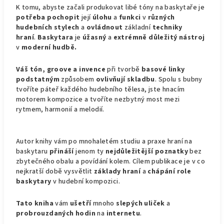
K tomu, abyste začali produkovat libé tóny na baskytaře je
potřeba
pochopit
její
úlohu
a
funkci
v
různých
hudebních stylech
a
ovládnout
základní
techniky
hraní
.
Baskytara
je
úžasný
a
extrémně důležitý nástroj
v
moderní hudbě.
Váš tón, groove a invence
při tvorbě
basové linky
podstatným
způsobem
ovlivňují
skladbu
. Spolu s bubny
tvoříte páteř každého hudebního tělesa, jste hnacím
motorem kompozice a tvoříte nezbytný most mezi
rytmem, harmonií a melodií.
Autor knihy vám po mnohaletém studiu a praxe hraní na
baskytaru
přináší
jenom ty
nejdůležitější
poznatky
bez
zbytečného obalu a povídání kolem. Cílem publikace je v co
nejkratší době vysvětlit
základy
hraní
a
chápání
role
baskytary
v hudební kompozici.
Tato kniha
vám
ušetří
mnoho
slepých
uliček
a
probrouzdaných
hodin
na
internetu
.