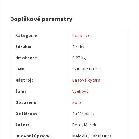
Doplňkové parametry
Kategorie
:
Učebnice
Záruka
:
2 roky
Hmotnost
:
0.27 kg
EAN
:
9781912126231
Nástroj
:
Basová kytara
Žánr
:
Výukové
Obsazení
:
Solo
Obtížnost
:
Začátečník
Autor
:
Bero, Marek
Hudební úprava
:
Melodie, Tabulatura