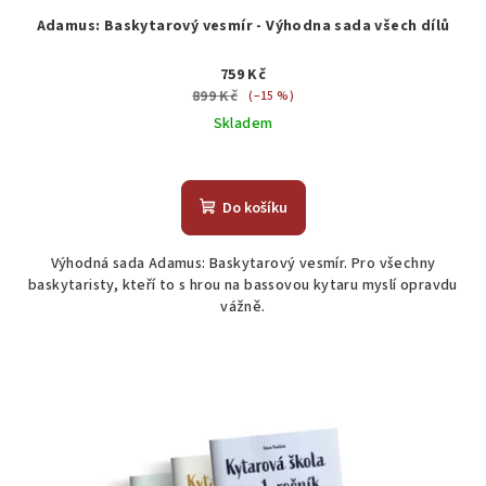
Adamus: Baskytarový vesmír - Výhodna sada všech dílů
759 Kč
899 Kč
(–15 %)
Skladem
Průměrné
hodnocení
produktu
Do košíku
je
5,0
Výhodná sada Adamus: Baskytarový vesmír. Pro všechny
z
baskytaristy, kteří to s hrou na bassovou kytaru myslí opravdu
5
vážně.
hvězdiček.