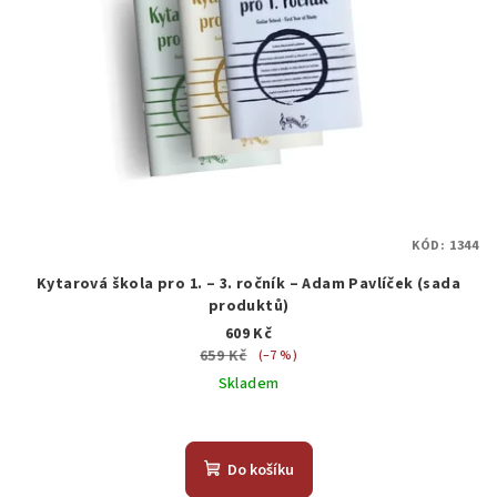
KÓD:
1344
Kytarová škola pro 1. – 3. ročník – Adam Pavlíček (sada
produktů)
609 Kč
659 Kč
(–7 %)
Skladem
Do košíku