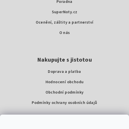
Poradna
t
SuperNoty.cz
í
Ocenění, záštity a partnerství
O nás
Nakupujte s jistotou
Doprava a platba
Hodnocení obchodu
Obchodní podmínky
Podmínky ochrany osobních údajů
Kontakty