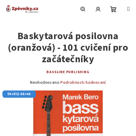
Přejít
na
obsah
Nákupní
Hledat
Přihlášení
Baskytarová posilovna
košík
(oranžová) - 101 cvičení pro
začátečníky
BASSLINE PUBLISHING
Průměrné
Neohodnoceno
Podrobnosti hodnocení
hodnocení
Skvělý dárek
produktu
je
0,0
z
5
hvězdiček.