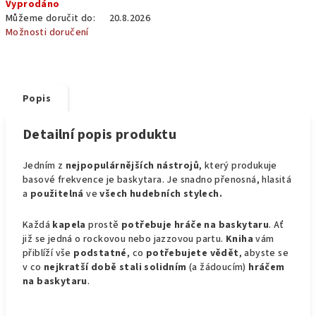
Vyprodáno
cena:
Můžeme doručit do:
20.8.2026
Možnosti doručení
Popis
Detailní popis produktu
Jedním z
nejpopulárnějších nástrojů
, který produkuje
basové frekvence je baskytara. Je snadno přenosná, hlasitá
a
použitelná
ve
všech hudebních stylech.
Každá
kapela
prostě
potřebuje
hráče
na baskytaru
. Ať
již se jedná o rockovou nebo jazzovou partu.
Kniha
vám
přiblíží vše
podstatné
, co
potřebujete
vědět
, abyste se
v co
nejkratší době
stali
solidním
(a žádoucím)
hráčem
na baskytaru
.