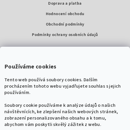
Doprava a platba
Hodnocení obchodu
Obchodní podmínky
Podmínky ochrany osobních údajů
Kontakty
Super Noty, s.r.o.
Používáme cookies
Na struze 227/1, Praha 1
Tento web používá soubory cookies. Dalším
IČ: 04568672
procházením tohoto webu vyjadřujete souhlas s jejich
používáním.
Zákaznická podpora
+420 604 485 792
Naladíme tě na nové zpěvníky!
Soubory cookie používáme k analýze údajů o našich
🎸
návštěvnících, ke zlepšení našich webových stránek,
Získej tipy, novinky a
10 % slevu
na první
info@supernoty.cz
zobrazení personalizovaného obsahu a k tomu,
objednávku.
V pracovních dnech od 8:00 do 17:00
abychom vám poskytli skvělý zážitek z webu.