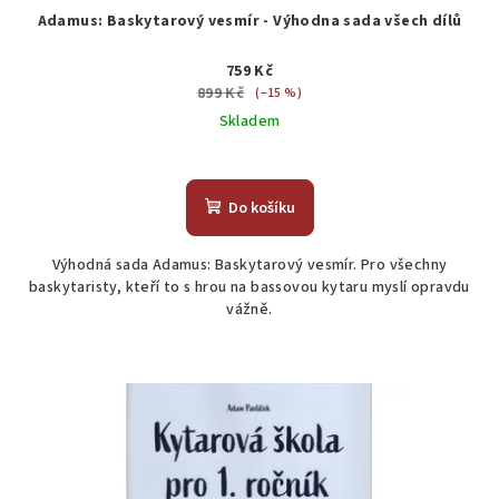
Adamus: Baskytarový vesmír - Výhodna sada všech dílů
759 Kč
899 Kč
(–15 %)
Skladem
Průměrné
hodnocení
produktu
Do košíku
je
5,0
Výhodná sada Adamus: Baskytarový vesmír. Pro všechny
z
baskytaristy, kteří to s hrou na bassovou kytaru myslí opravdu
5
vážně.
hvězdiček.