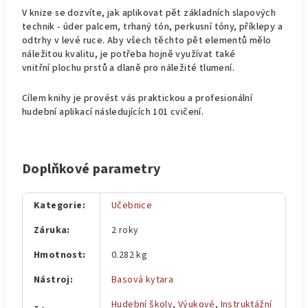
V knize se dozvíte, jak aplikovat pět základních slapových
technik - úder palcem, trhaný tón, perkusní tóny, příklepy a
odtrhy v levé ruce. Aby všech těchto pět elementů mělo
náležitou kvalitu, je potřeba hojně využívat také
vnitřní plochu prstů a dlaně pro náležité tlumení.
Cílem knihy je provést vás praktickou a profesionální
hudební aplikací následujících 101 cvičení.
Doplňkové parametry
Kategorie
:
Učebnice
Záruka
:
2 roky
Hmotnost
:
0.282 kg
Nástroj
:
Basová kytara
Hudební školy
,
Výukové
,
Instruktážní