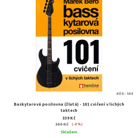
KÓD:
584
Baskytarová posilovna (žlutá) - 101 cvičení v lichých
taktech
339 Kč
369 Kč
(–8 %)
Skladem