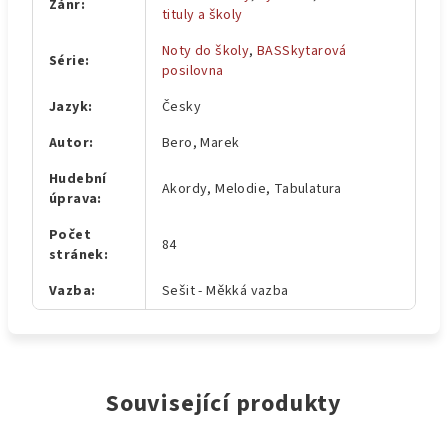
Žánr
:
tituly a školy
Noty do školy
,
BASSkytarová
Série
:
posilovna
Jazyk
:
Česky
Autor
:
Bero, Marek
Hudební
Akordy, Melodie, Tabulatura
úprava
:
Počet
84
stránek
:
Vazba
:
Sešit - Měkká vazba
Související produkty