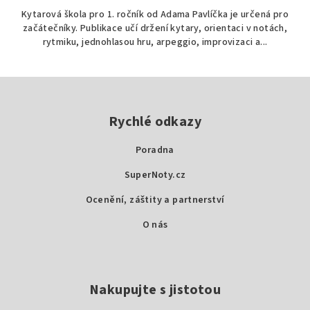
Kytarová škola pro 1. ročník od Adama Pavlíčka je určená pro
začátečníky. Publikace učí držení kytary, orientaci v notách,
rytmiku, jednohlasou hru, arpeggio, improvizaci a...
Z
á
p
Rychlé odkazy
a
Poradna
t
SuperNoty.cz
í
Ocenění, záštity a partnerství
O nás
Nakupujte s jistotou