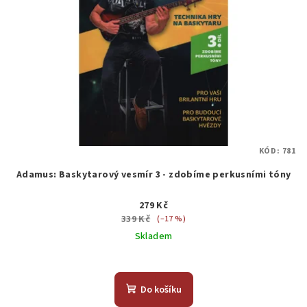
KÓD:
781
Adamus: Baskytarový vesmír 3 - zdobíme perkusními tóny
279 Kč
339 Kč
(–17 %)
Skladem
Do košíku