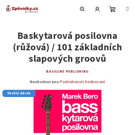
Přejít
na
obsah
Nákupní
Hledat
Přihlášení
Baskytarová posilovna
košík
(růžová) / 101 základních
slapových groovů
BASSLINE PUBLISHING
Průměrné
Neohodnoceno
Podrobnosti hodnocení
hodnocení
Skvělý dárek
produktu
je
0,0
z
5
hvězdiček.