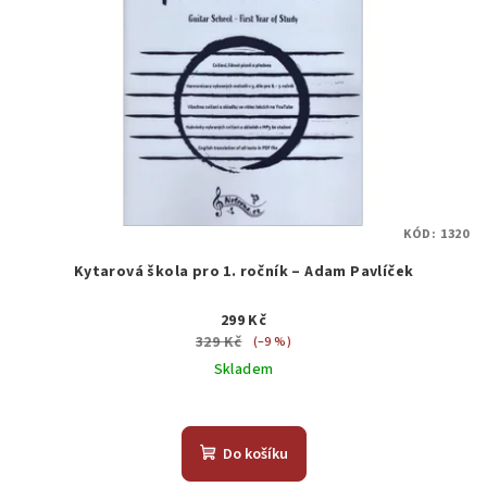
KÓD:
1320
Kytarová škola pro 1. ročník – Adam Pavlíček
299 Kč
329 Kč
(–9 %)
Skladem
Do košíku