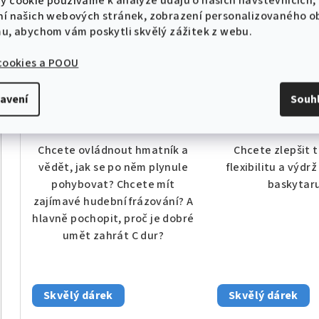
y cookie používáme k analýze údajů o našich návštěvnících,
(fialová) - 101 stupnic pro
(modrá) / 101 cv
10 % sleva na první objednávku!
ní našich webových stránek, zobrazení personalizovaného 
ovládnutí hmatníku
zlepšení techniky, 
369 Kč
369 Kč
mu, abychom vám poskytli skvělý zážitek z webu.
a výdrž
Skladem
Sklade
 cookies a POOU
Průměrné
hodnocení
avení
Souh
CHCI SLEVU
Do košíku
Do koší
produktu
je
Zásady zpracování osobních údajů
5,0
Chcete ovládnout hmatník a
Chcete zlepšit 
z
vědět, jak se po něm plynule
flexibilitu a výdrž
5
pohybovat? Chcete mít
baskytar
hvězdiček.
zajímavé hudební frázování? A
hlavně pochopit, proč je dobré
umět zahrát C dur?
Skvělý dárek
Skvělý dárek