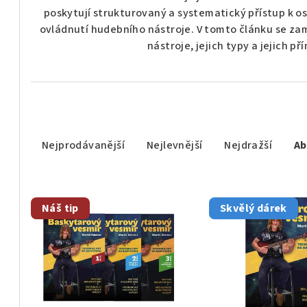
poskytují strukturovaný a systematický přístup k o
ovládnutí hudebního nástroje. V tomto článku se z
nástroje, jejich typy a jejich p
Ř
a
Nejprodávanější
Nejlevnější
Nejdražší
Ab
z
V
e
Náš tip
Skvělý dárek
ý
n
p
í
i
p
s