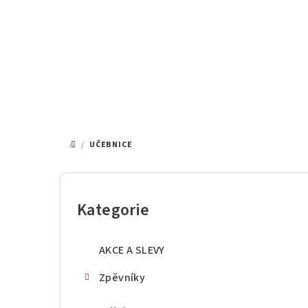
Přejít
na
obsah
/
UČEBNICE
DOMŮ
P
o
Kategorie
Přeskočit
kategorie
s
AKCE A SLEVY
t
Zpěvníky
r