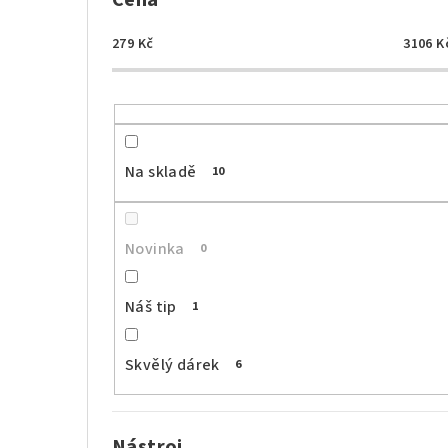
Cena
279
Kč
3106
K
Na skladě
10
Novinka
0
Náš tip
1
Skvělý dárek
6
Nástroj