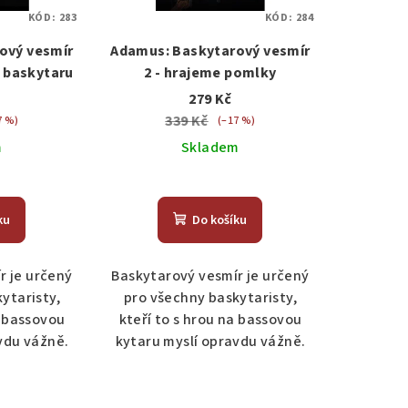
KÓD:
283
KÓD:
284
ový vesmír
Adamus: Baskytarový vesmír
a baskytaru
2 - hrajeme pomlky
279 Kč
339 Kč
7 %)
(–17 %)
m
Skladem
ku
Do košíku
r je určený
Baskytarový vesmír je určený
ytaristy,
pro všechny baskytaristy,
a bassovou
kteří to s hrou na bassovou
vdu vážně.
kytaru myslí opravdu vážně.