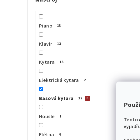
Piano
13
Klavír
13
Kytara
15
Elektrická kytara
2
Basová kytara
12
Použ
Housle
1
Tento 
vyjadřu
Flétna
4