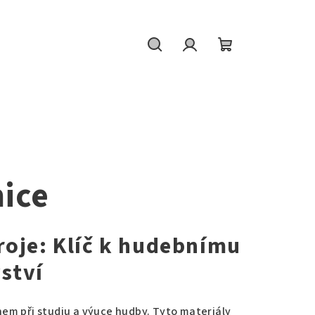
Hledat
Přihlášení
Nákupní
košík
ice
roje: Klíč k hudebnímu
ství
em při studiu a výuce hudby. Tyto materiály