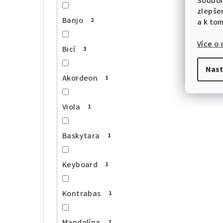
Soubor
zlepše
Banjo
2
a k to
Více o
Bicí
3
Nast
Akordeon
1
Viola
1
Baskytara
1
Keyboard
1
Kontrabas
1
Mandolína
2