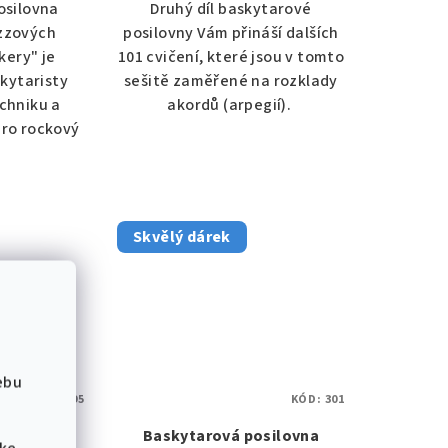
osilovna
Druhý díl baskytarové
azzových
posilovny Vám přináší dalších
kery" je
101 cvičení, které jsou v tomto
kytaristy
sešitě zaměřené na rozklady
chniku a
akordů (arpegií).
pro rockový
Skvělý dárek
ebu
KÓD:
595
KÓD:
301
osilovna
Baskytarová posilovna