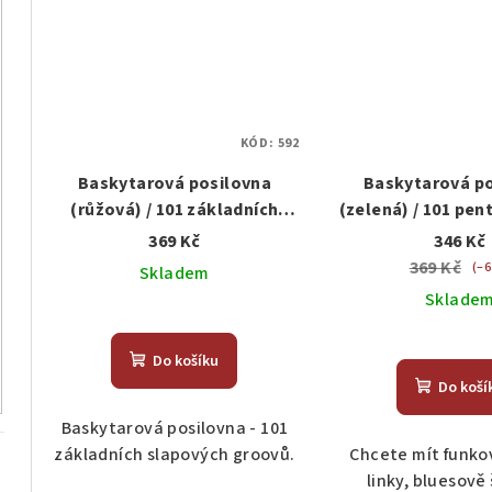
KÓD:
592
Baskytarová posilovna
Baskytarová p
(růžová) / 101 základních
(zelená) / 101 pen
slapových groovů
vražedné vy
369 Kč
346 Kč
369 Kč
(–6
Skladem
Sklade
Do košíku
Do koší
Baskytarová posilovna - 101
základních slapových groovů.
Chcete mít funko
linky, bluesově