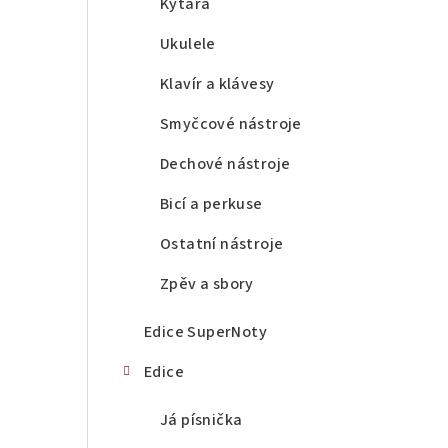
a
Kytara
n
Ukulele
n
Klavír a klávesy
í
Smyčcové nástroje
p
Dechové nástroje
a
Bicí a perkuse
n
Ostatní nástroje
e
Zpěv a sbory
l
Edice SuperNoty
Edice
Já písnička