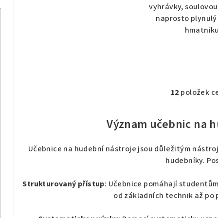
vyhrávky, soulovou
naprosto plynulý
hmatník
12
položek c
O
v
Význam učebnic na h
l
á
Učebnice na hudební nástroje jsou důležitým nástroj
d
hudebníky. Pos
a
c
Strukturovaný přístup
: Učebnice pomáhají studentům
í
od základních technik až po 
p