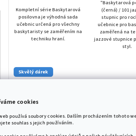
"Baskytarová p
Kompletní série Baskytarová
(černá) / 101 j
posilovna je výhodná sada
stupnic pro roc
učebnic určená pro všechny
učebnice pro bas
baskytaristy se zaměřením na
zaměřená na te
techniku hraní.
jazzové stupnice 
styl.
Skvělý dárek
íváme cookies
🎸 Pojďme se naladit na
web používá soubory cookies. Dalším procházením tohoto w
stejnou notu! 🎸
KÓD:
596
jete souhlas s jejich používáním.
Nové zpěvníky, noty a akce přímo do tvého
Baskytarová posilovna
Baskytarová p
e-mailu.