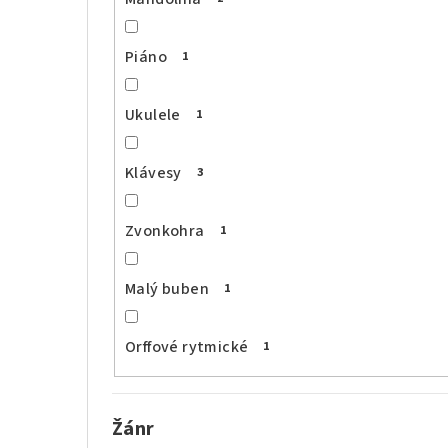
Piáno
1
Ukulele
1
Klávesy
3
Zvonkohra
1
Malý buben
1
Orffové rytmické
1
Žánr