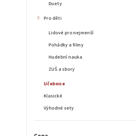
Duety
Pro děti
Lidové pro nejmenší
Pohádky a filmy
Hudební nauka
ZUŠ a sbory
Učebnice
Klasické
Výhodné sety