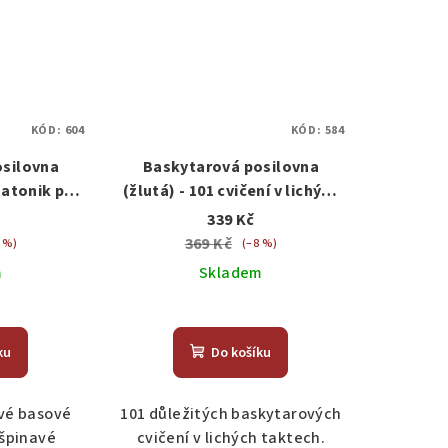
KÓD:
604
KÓD:
584
osilovna
Baskytarová posilovna
tatonik pro
(žlutá) - 101 cvičení v lichých
hrávky
taktech
339 Kč
369 Kč
 %)
(–8 %)
m
Skladem
ku
Do košíku
vé basové
101 důležitých baskytarových
 špinavé
cvičení v lichých taktech.