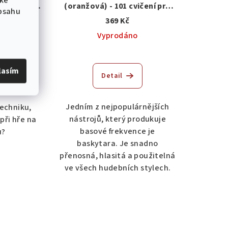
 ke
ičení pro
(oranžová) - 101 cvičení pro
obsahu
flexibility
začátečníky
369 Kč
e
m
Vyprodáno
lasím
Detail
ku
Jedním z nejpopulárnějších
techniku,
nástrojů, který produkuje
 při hře na
basové frekvence je
u?
baskytara. Je snadno
přenosná, hlasitá a použitelná
ve všech hudebních stylech.