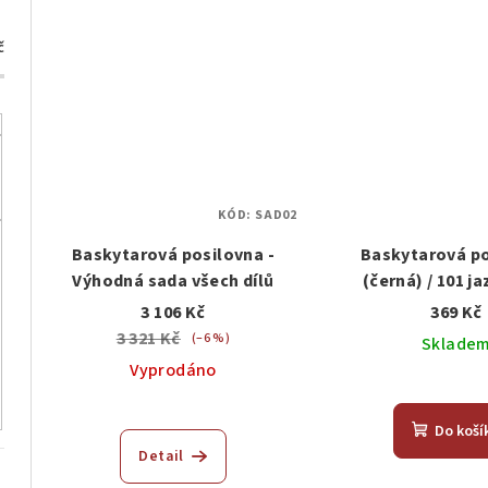
č
KÓD:
SAD02
Baskytarová posilovna -
Baskytarová p
Výhodná sada všech dílů
(černá) / 101 j
stupnic pro r
3 106 Kč
369 Kč
3 321 Kč
(–6 %)
Sklade
Vyprodáno
Do koší
Detail