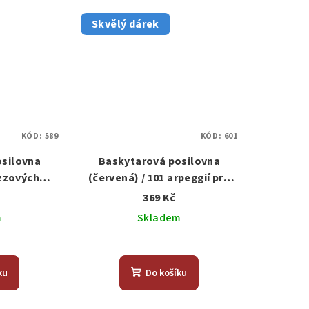
Skvělý dárek
KÓD:
589
KÓD:
601
osilovna
Baskytarová posilovna
azzových
(červená) / 101 arpeggií pro
ockery
melodičtější basové linky
369 Kč
m
Skladem
ku
Do košíku