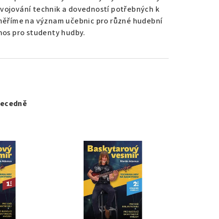
svojování technik a dovedností potřebných k
aměříme na význam učebnic pro různé hudební
řínos pro studenty hudby.
ecedně