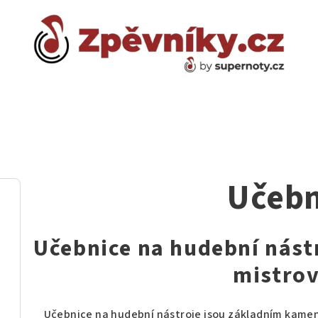
Učebn
Učebnice na hudební nást
mistrov
Učebnice na hudební nástroje jsou základním kamen