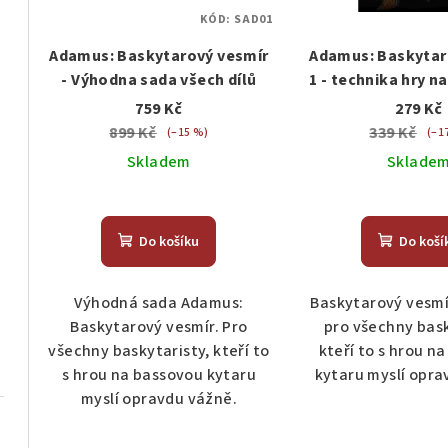
r
p
KÓD:
SAD01
o
Adamus: Baskytarový vesmír
Adamus: Baskytar
r
d
- Výhodna sada všech dílů
1 - technika hry n
o
u
759 Kč
279 Kč
899 Kč
339 Kč
d
(–15 %)
(–1
k
Skladem
Sklade
u
t
Průměrné
k
ů
hodnocení
Do košíku
Do koší
produktu
t
je
ů
5,0
Výhodná sada Adamus:
Baskytarový vesmí
z
Baskytarový vesmír. Pro
pro všechny bask
5
všechny baskytaristy, kteří to
kteří to s hrou n
hvězdiček.
s hrou na bassovou kytaru
kytaru myslí opra
myslí opravdu vážně.