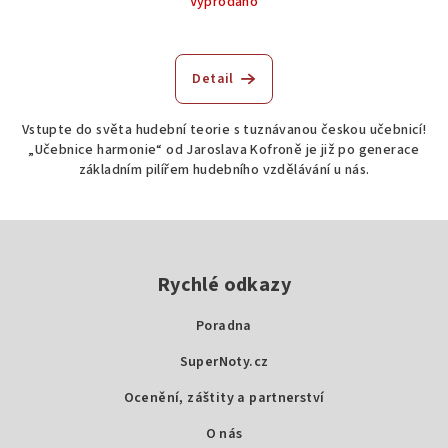
Vyprodáno
Detail
Vstupte do světa hudební teorie s tuznávanou českou učebnicí!
„Učebnice harmonie“ od Jaroslava Kofroně je již po generace
základním pilířem hudebního vzdělávání u nás.
Z
á
p
Rychlé odkazy
a
Poradna
t
SuperNoty.cz
í
Ocenění, záštity a partnerství
O nás