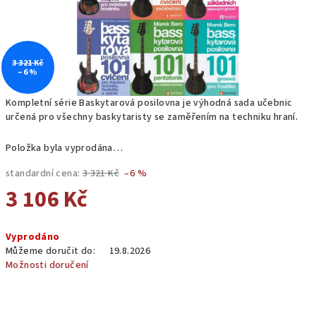
3 321 Kč
–6 %
Kompletní série Baskytarová posilovna je výhodná sada učebnic
určená pro všechny baskytaristy se zaměřením na techniku hraní.
Položka byla vyprodána…
standardní cena:
3 321 Kč
–6 %
3 106 Kč
Měrná
Vyprodáno
cena:
Můžeme doručit do:
19.8.2026
Možnosti doručení