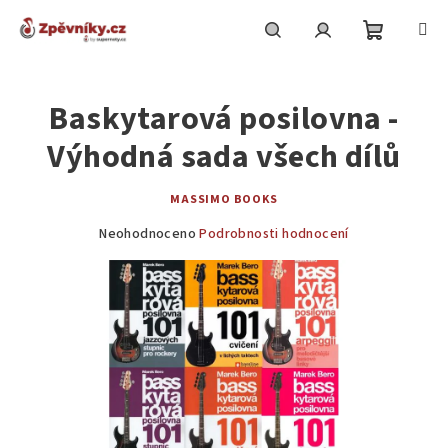
Přejít
na
obsah
Nákupní
Hledat
Přihlášení
Baskytarová posilovna -
košík
Výhodná sada všech dílů
MASSIMO BOOKS
Průměrné
Neohodnoceno
Podrobnosti hodnocení
hodnocení
produktu
je
0,0
z
5
hvězdiček.