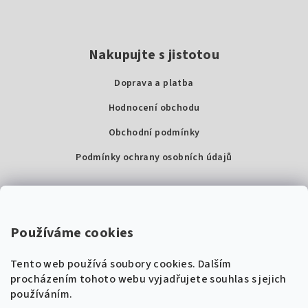
Nakupujte s jistotou
Doprava a platba
Hodnocení obchodu
Obchodní podmínky
Podmínky ochrany osobních údajů
Kontakty
Super Noty, s.r.o.
Používáme cookies
Na struze 227/1, Praha 1
Tento web používá soubory cookies. Dalším
IČ: 04568672
procházením tohoto webu vyjadřujete souhlas s jejich
používáním.
Zákaznická podpora