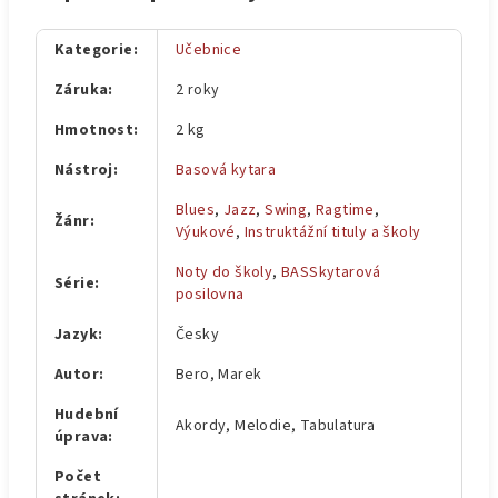
Kategorie
:
Učebnice
Záruka
:
2 roky
Hmotnost
:
2 kg
Nástroj
:
Basová kytara
Blues
,
Jazz
,
Swing
,
Ragtime
,
Žánr
:
Výukové
,
Instruktážní tituly a školy
Noty do školy
,
BASSkytarová
Série
:
posilovna
Jazyk
:
Česky
Autor
:
Bero, Marek
Hudební
Akordy, Melodie, Tabulatura
úprava
:
Počet