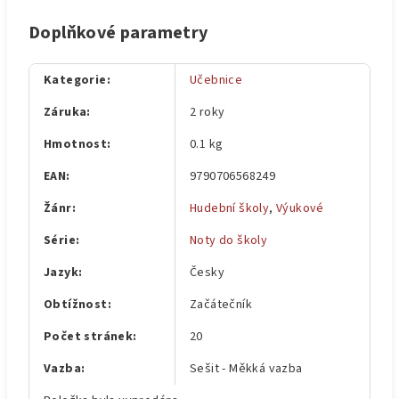
Doplňkové parametry
Kategorie
:
Učebnice
Záruka
:
2 roky
Hmotnost
:
0.1 kg
EAN
:
9790706568249
Žánr
:
Hudební školy
,
Výukové
Série
:
Noty do školy
Jazyk
:
Česky
Obtížnost
:
Začátečník
Počet stránek
:
20
Vazba
:
Sešit - Měkká vazba