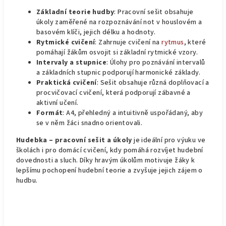
Základní teorie hudby
: Pracovní sešit obsahuje
úkoly zaměřené na rozpoznávání not v houslovém a
basovém klíči, jejich délku a hodnoty.
Rytmické cvičení
: Zahrnuje cvičení na
rytmus
, které
pomáhají žákům osvojit si základní rytmické vzory.
Intervaly a stupnice
: Úlohy pro poznávání intervalů
a základních stupnic podporují harmonické základy.
Praktická cvičení
: Sešit obsahuje různá doplňovací a
procvičovací cvičení, která podporují zábavné a
aktivní učení.
Formát
: A4, přehledný a intuitivně uspořádaný, aby
se v něm žáci snadno orientovali.
Hudebka – pracovní sešit a úkoly
je ideální pro výuku ve
školách i pro domácí cvičení, kdy pomáhá rozvíjet hudební
dovednosti a sluch. Díky hravým úkolům motivuje žáky k
lepšímu pochopení hudební teorie a zvyšuje jejich zájem o
hudbu.