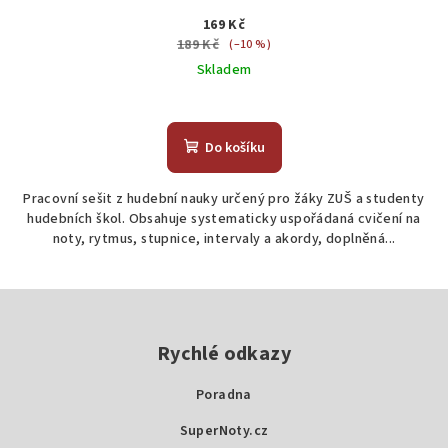
169 Kč
189 Kč
(–10 %)
Skladem
Do košíku
Pracovní sešit z hudební nauky určený pro žáky ZUŠ a studenty
hudebních škol. Obsahuje systematicky uspořádaná cvičení na
noty, rytmus, stupnice, intervaly a akordy, doplněná...
Z
á
p
Rychlé odkazy
a
Poradna
t
SuperNoty.cz
í