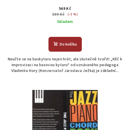
569 Kč
599 Kč
(–5 %)
Skladem
Do košíku
Naučte se na baskytaru nejen hrát, ale skutečně tvořit! „Klíč k
improvizaci na basovou kytaru“ od uznávaného pedagoga
Vladimíra Hory (Konzervatoř Jaroslava Ježka) je základní...