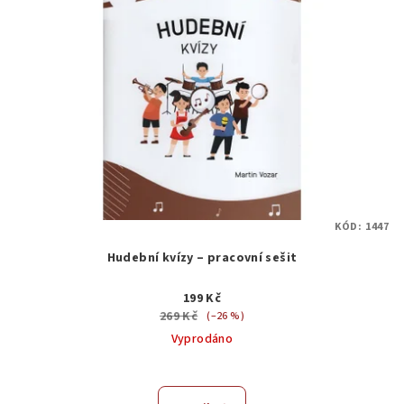
KÓD:
1447
Hudební kvízy – pracovní sešit
199 Kč
269 Kč
(–26 %)
Vyprodáno