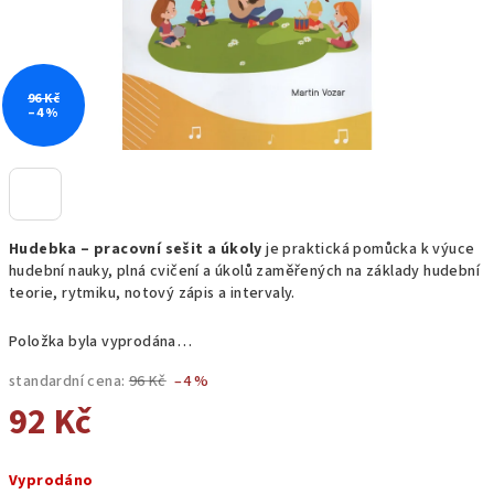
96 Kč
–4 %
Hudebka – pracovní sešit a úkoly
je praktická pomůcka k výuce
hudební nauky, plná cvičení a úkolů zaměřených na základy hudební
teorie, rytmiku, notový zápis a intervaly.
Položka byla vyprodána…
standardní cena:
96 Kč
–4 %
92 Kč
Měrná
Vyprodáno
cena: