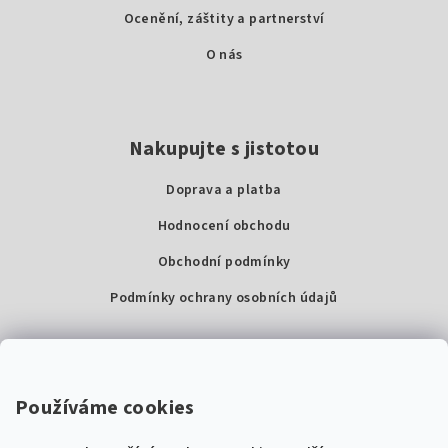
Ocenění, záštity a partnerství
O nás
Nakupujte s jistotou
Doprava a platba
Hodnocení obchodu
Obchodní podmínky
Podmínky ochrany osobních údajů
Kontakty
Super Noty, s.r.o.
Používáme cookies
Na struze 227/1, Praha 1