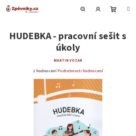
Přejít
na
obsah
Nákupní
Hledat
Přihlášení
HUDEBKA - pracovní sešit s
košík
úkoly
MARTIN VOZAR
Průměrné
1 hodnocení
Podrobnosti hodnocení
hodnocení
produktu
je
5,0
z
5
hvězdiček.