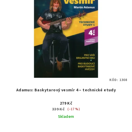
KÓD:
1308
Adamus: Baskytarový vesmír 4 – technické etudy
279 Kč
339 Kč
(–17 %)
Skladem