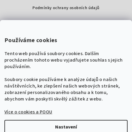
Podmínky ochrany osobních údajů
Kontakty
Super Noty, s.r.o.
Používáme cookies
Na struze 227/1, Praha 1
Tento web používá soubory cookies. Dalším
IČ: 04568672
procházením tohoto webu vyjadřujete souhlas s jejich
používáním.
Zákaznická podpora
+420 604 485 792
Naladíme tě na nové zpěvníky!
Soubory cookie používáme k analýze údajů o našich
🎸
návštěvnících, ke zlepšení našich webových stránek,
Získej tipy, novinky a
10 % slevu
na první
info@supernoty.cz
zobrazení personalizovaného obsahu a k tomu,
objednávku.
V pracovních dnech od 8:00 do 17:00
abychom vám poskytli skvělý zážitek z webu.
Bezpečná platba kartou
Více o cookies a POOU
Přihlásit se k odběru
VISA
Zásady zpracování osobních údajů
Nastavení