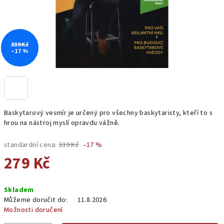
339 Kč
–17 %
Baskytarový vesmír je určený pro všechny baskytaristy, kteří to s
hrou na nástroj myslí opravdu vážně.
standardní cena:
339 Kč
–17 %
279 Kč
Měrná
Skladem
cena:
Můžeme doručit do:
11.8.2026
Možnosti doručení