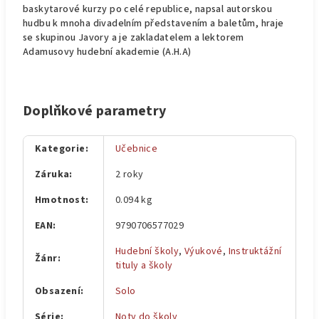
baskytarové kurzy po celé republice, napsal autorskou
hudbu k mnoha divadelním představením a baletům, hraje
se skupinou Javory a je zakladatelem a lektorem
Adamusovy hudební akademie (A.H.A)
Doplňkové parametry
Kategorie
:
Učebnice
Záruka
:
2 roky
Hmotnost
:
0.094 kg
EAN
:
9790706577029
Hudební školy
,
Výukové
,
Instruktážní
Žánr
:
tituly a školy
Obsazení
:
Solo
Série
:
Noty do školy