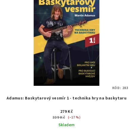
KÓD:
283
Adamus: Baskytarový vesmír 1 - technika hry na baskytaru
279 Kč
339 Kč
(–17 %)
Skladem