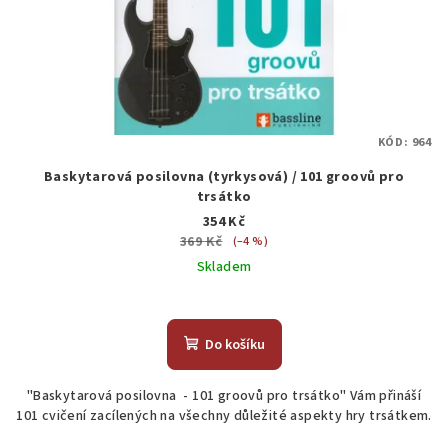
KÓD:
964
Baskytarová posilovna (tyrkysová) / 101 groovů pro
trsátko
354 Kč
369 Kč
(–4 %)
Skladem
Do košíku
"Baskytarová posilovna - 101 groovů pro trsátko" Vám přináší
101 cvičení zacílených na všechny důležité aspekty hry trsátkem.