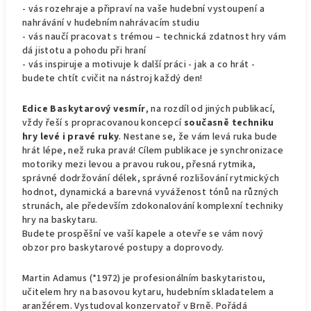
- vás rozehraje a připraví na vaše hudební vystoupení a
nahrávání v hudebním nahrávacím studiu
- vás naučí pracovat s trémou – technická zdatnost hry vám
dá jistotu a pohodu při hraní
- vás inspiruje a motivuje k další práci - jak a co hrát -
budete chtít cvičit na nástroj každý den!
Edice Baskytarový vesmír
, na rozdíl od jiných publikací,
vždy řeší s propracovanou koncepcí
současně techniku
hry levé i pravé ruky
. Nestane se, že vám levá ruka bude
hrát lépe, než ruka pravá! Cílem publikace je synchronizace
motoriky mezi levou a pravou rukou, přesná rytmika,
správné dodržování délek, správné rozlišování rytmických
hodnot, dynamická a barevná vyváženost tónů na různých
strunách, ale především zdokonalování komplexní techniky
hry na baskytaru.
Budete prospěšní ve vaší kapele a otevře se vám nový
obzor pro baskytarové postupy a doprovody.
Martin Adamus (*1972) je profesionálním baskytaristou,
učitelem hry na basovou kytaru, hudebním skladatelem a
aranžérem. Vystudoval konzervatoř v Brně. Pořádá