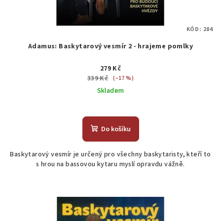
KÓD:
284
Adamus: Baskytarový vesmír 2 - hrajeme pomlky
279 Kč
339 Kč
(–17 %)
Skladem
Do košíku
Baskytarový vesmír je určený pro všechny baskytaristy, kteří to
s hrou na bassovou kytaru myslí opravdu vážně.