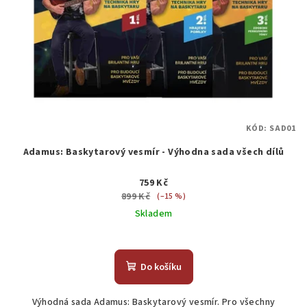
KÓD:
SAD01
Adamus: Baskytarový vesmír - Výhodna sada všech dílů
759 Kč
899 Kč
(–15 %)
Skladem
Průměrné
hodnocení
produktu
Do košíku
je
5,0
Výhodná sada Adamus: Baskytarový vesmír. Pro všechny
z