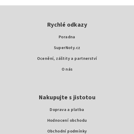
Z
á
p
Rychlé odkazy
a
Poradna
t
SuperNoty.cz
í
Ocenění, záštity a partnerství
O nás
Nakupujte s jistotou
Doprava a platba
Hodnocení obchodu
Obchodní podmínky