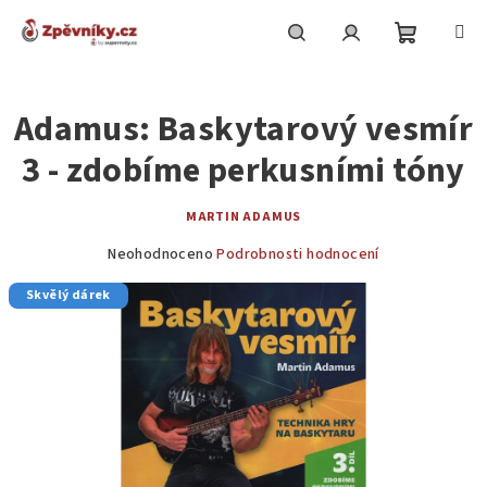
Přejít
na
obsah
Nákupní
Hledat
Přihlášení
Adamus: Baskytarový vesmír
košík
3 - zdobíme perkusními tóny
MARTIN ADAMUS
Průměrné
Neohodnoceno
Podrobnosti hodnocení
hodnocení
Skvělý dárek
produktu
je
0,0
z
5
hvězdiček.