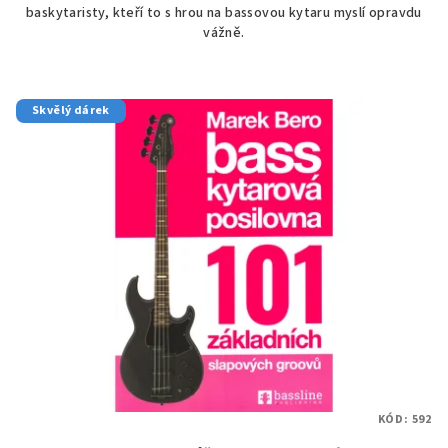
baskytaristy, kteří to s hrou na bassovou kytaru myslí opravdu
5
vážně.
hvězdiček.
Skvělý dárek
KÓD:
592