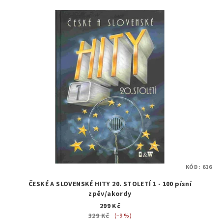
KÓD:
616
ČESKÉ A SLOVENSKÉ HITY 20. STOLETÍ 1 - 100 písní
zpěv/akordy
299 Kč
329 Kč
(–9 %)