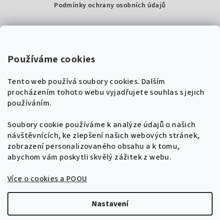
Podmínky ochrany osobních údajů
Kontakty
Super Noty, s.r.o.
Používáme cookies
Na struze 227/1, Praha 1
Tento web používá soubory cookies. Dalším
IČ: 04568672
procházením tohoto webu vyjadřujete souhlas s jejich
používáním.
Zákaznická podpora
+420 604 485 792
Naladíme tě na nové zpěvníky!
Soubory cookie používáme k analýze údajů o našich
🎸
návštěvnících, ke zlepšení našich webových stránek,
Získej tipy, novinky a
10 % slevu
na první
info@supernoty.cz
zobrazení personalizovaného obsahu a k tomu,
objednávku.
V pracovních dnech od 8:00 do 17:00
abychom vám poskytli skvělý zážitek z webu.
Bezpečná platba kartou
Více o cookies a POOU
Přihlásit se k odběru
VISA
Zásady zpracování osobních údajů
Nastavení
Copyright 2026
Zpěvníky.cz
. Všechna práva vyhrazena.