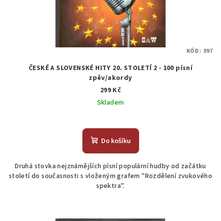
KÓD:
397
ČESKÉ A SLOVENSKÉ HITY 20. STOLETÍ 2 - 100 písní
zpěv/akordy
299 Kč
Skladem
Průměrné
hodnocení
produktu
Do košíku
je
3,0
Druhá stovka nejznámějších písní populární hudby od začátku
z
století do současnosti s vloženým grafem "Rozdělení zvukového
5
spektra".
hvězdiček.