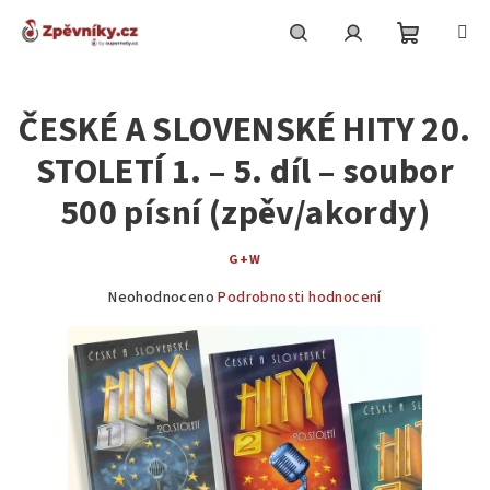
Přejít
na
obsah
Nákupní
Hledat
Přihlášení
ČESKÉ A SLOVENSKÉ HITY 20.
košík
STOLETÍ 1. – 5. díl – soubor
500 písní (zpěv/akordy)
G+W
Průměrné
Neohodnoceno
Podrobnosti hodnocení
hodnocení
produktu
je
0,0
z
5
hvězdiček.