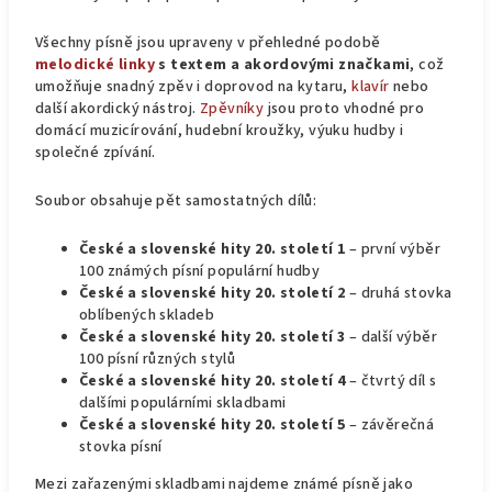
Všechny písně jsou upraveny v přehledné podobě
melodické linky
s textem a akordovými značkami
, což
umožňuje snadný zpěv i doprovod na kytaru,
klavír
nebo
další akordický nástroj.
Zpěvníky
jsou proto vhodné pro
domácí muzicírování, hudební kroužky, výuku hudby i
společné zpívání.
Soubor obsahuje pět samostatných dílů:
České a slovenské hity 20. století 1
– první výběr
100 známých písní populární hudby
České a slovenské hity 20. století 2
– druhá stovka
oblíbených skladeb
České a slovenské hity 20. století 3
– další výběr
100 písní různých stylů
České a slovenské hity 20. století 4
– čtvrtý díl s
dalšími populárními skladbami
České a slovenské hity 20. století 5
– závěrečná
stovka písní
Mezi zařazenými skladbami najdeme známé písně jako