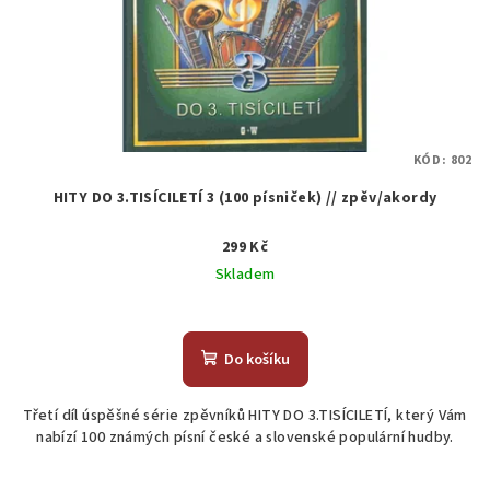
KÓD:
802
HITY DO 3.TISÍCILETÍ 3 (100 písniček) // zpěv/akordy
299 Kč
Skladem
Do košíku
Třetí díl úspěšné série zpěvníků HITY DO 3.TISÍCILETÍ, který Vám
nabízí 100 známých písní české a slovenské populární hudby.