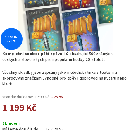
1 599 Kč
–25 %
Kompletní soubor pěti zpěvníků
obsahující 500 známých
českých a slovenských písní populární hudby 20. století.
Všechny skladby jsou zapsány jako melodická linka s textem a
akordovými značkami, vhodné pro zpěv i doprovod na kytaru nebo
klavír.
standardní cena:
1 599 Kč
–25 %
1 199 Kč
Měrná
Skladem
cena:
Můžeme doručit do:
12.8.2026