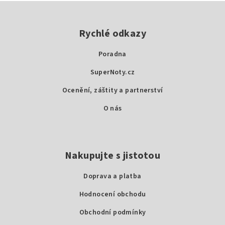
Z
á
p
Rychlé odkazy
a
Poradna
t
SuperNoty.cz
í
Ocenění, záštity a partnerství
O nás
Nakupujte s jistotou
Doprava a platba
Hodnocení obchodu
Obchodní podmínky