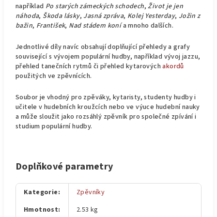
například
Po starých zámeckých schodech
,
Život je jen
náhoda
,
Škoda lásky
,
Jasná zpráva
,
Kolej Yesterday
,
Jožin z
bažin
,
František
,
Nad stádem koní
a mnoho dalších.
Jednotlivé díly navíc obsahují doplňující přehledy a grafy
související s vývojem populární hudby, například vývoj jazzu,
přehled tanečních rytmů či přehled kytarových
akordů
použitých ve zpěvnících.
Soubor je vhodný pro zpěváky, kytaristy, studenty hudby i
učitele v hudebních kroužcích nebo ve výuce hudební nauky
a může sloužit jako rozsáhlý zpěvník pro společné zpívání i
studium populární hudby.
Doplňkové parametry
Kategorie
:
Zpěvníky
Hmotnost
:
2.53 kg