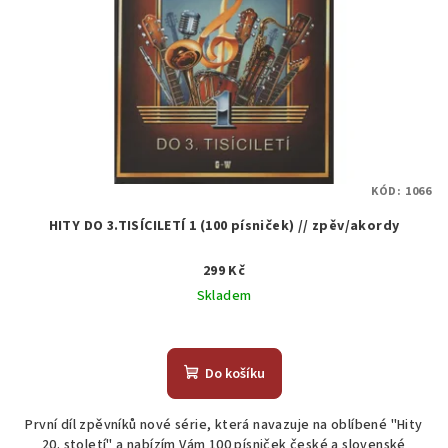
KÓD:
1066
HITY DO 3.TISÍCILETÍ 1 (100 písniček) // zpěv/akordy
299 Kč
Skladem
Do košíku
První díl zpěvníků nové série, která navazuje na oblíbené "Hity
20. století" a nabízím Vám 100 písniček české a slovenské