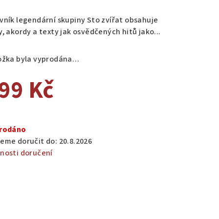
nocení
duktu
vník legendární skupiny Sto zvířat obsahuje
y, akordy a texty jak osvědčených hitů jako...
ožka byla vyprodána…
zdiček.
99 Kč
ná
a:
rodáno
eme doručit do:
20.8.2026
nosti doručení