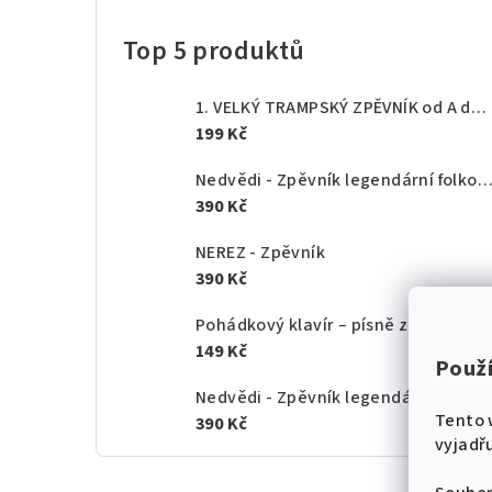
Top 5 produktů
1. VELKÝ TRAMPSKÝ ZPĚVNÍK od A do Z - texty akordy
199 Kč
Nedvědi - Zpěvník legendární folkové rodiny - 1.
390 Kč
NEREZ - Zpěvník
390 Kč
Pohádkový klavír – písně z českých po
149 Kč
Použ
Nedvědi - Zpěvník legendární folkové rodiny - 2.
Tento 
390 Kč
vyjadřu