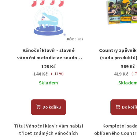
KÓD:
562
Vánoční klavír - slavné
Country zpěvník 1
vánoční melodie ve snadné
(sada produktů)
úpravě pro klavír
akordy, n
128 Kč
389 Kč
144 Kč
419 Kč
(–11 %)
(–7
Skladem
Sklade
Do košíku
Do koší
Titul Vánoční klavír Vám nabízí
Kompletní sada 
třicet známých vánočních
oblíbeného Countr