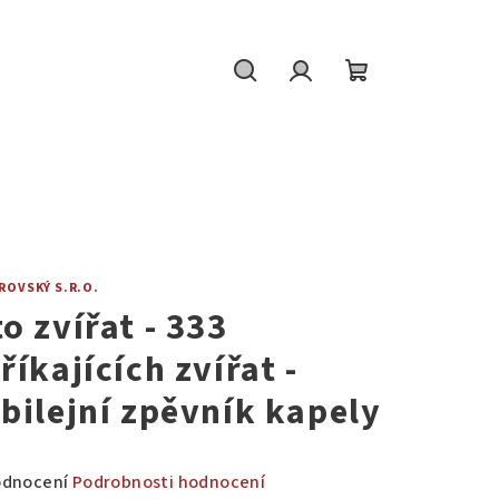
Hledat
Přihlášení
Nákupní
košík
ROVSKÝ S.R.O.
to zvířat - 333
říkajících zvířat -
ubilejní zpěvník kapely
měrné
odnocení
Podrobnosti hodnocení