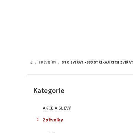
Přejít
na
obsah
/
ZPĚVNÍKY
/
STO ZVÍŘAT - 333 STŘÍKAJÍCÍCH ZVÍŘAT
DOMŮ
P
o
Kategorie
Přeskočit
kategorie
s
AKCE A SLEVY
t
Zpěvníky
r