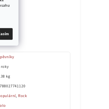
 ke
obsahu
lasím
pěvníky
 roky
.38 kg
788027741120
opulární
,
Rock
olo