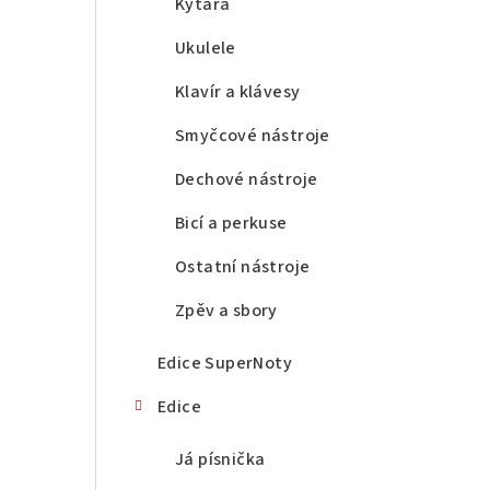
a
Kytara
n
Ukulele
n
Klavír a klávesy
í
Smyčcové nástroje
p
Dechové nástroje
a
Bicí a perkuse
n
Ostatní nástroje
e
Zpěv a sbory
l
Edice SuperNoty
Edice
Já písnička