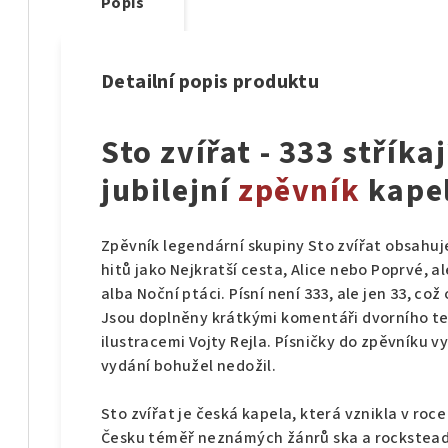
Popis
Detailní popis produktu
Sto zvířat - 333 stříkaj
jubilejní
zpěvník
kape
Zpěvník legendární skupiny Sto zvířat obsahu
hitů jako Nejkratší cesta, Alice nebo Poprvé, al
alba Noční ptáci. Písní není 333, ale jen 33, co
Jsou doplněny krátkými komentáři dvorního te
ilustracemi Vojty Rejla. Písničky do zpěvníku vy
vydání bohužel nedožil.
Sto zvířat je česká kapela, která vznikla v roc
Česku téměř neznámých žánrů ska a rocksteady