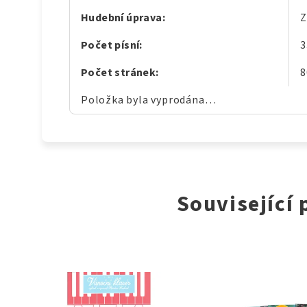
Hudební úprava
:
Z
Počet písní
:
3
Počet stránek
:
8
Položka byla vyprodána…
Související