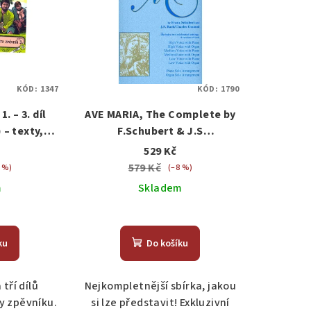
KÓD:
1347
KÓD:
1790
. – 3. díl
AVE MARIA, The Complete by
 – texty,
F.Schubert & J.S
oty
Bach/Ch.Gounod vocal
529 Kč
(high,medium,low) a klavír
579 Kč
 %)
(–8 %)
(varhany)
m
Skladem
ku
Do košíku
tří dílů
Nejkompletnější sbírka, jakou
y zpěvníku.
si lze představit! Exkluzivní