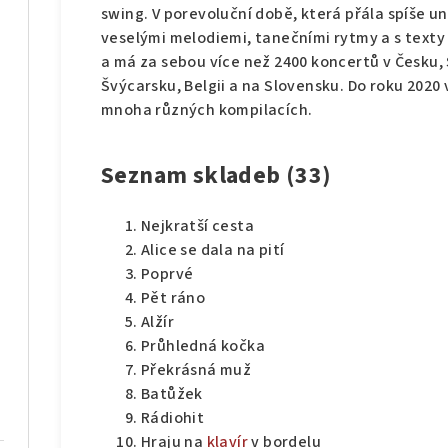
swing. V porevoluční době, která přála spíše 
veselými melodiemi, tanečními rytmy a s texty
a má za sebou více než 2400 koncertů v Česku,
Švýcarsku, Belgii a na Slovensku. Do roku 2020 v
mnoha různých kompilacích.
Seznam skladeb (33)
Nejkratší cesta
Alice se dala na pití
Poprvé
Pět ráno
Alžír
Průhledná kočka
Překrásná muž
Batůžek
Rádiohit
Hraju na
klavír
v bordelu