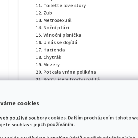
Toilette love story
Zub
Metrosexuál
Noční ptáci
Vánoční písnička
U nás se dojídá
Hacienda
díl
Chytrák
Mezery
Potkala vrána pelikána
Sorry, jsem trochu nalitá
Struny podzimu
hádek pro klavír
Byl pozdní večer
Plešatá zpěvačka
íváme cookies
U vokna
🎸 Pojďme se naladit na
díl
Dívka T.
web používá soubory cookies. Dalším procházením tohoto w
stejnou notu! 🎸
Rodinný foto
jete souhlas s jejich používáním.
Nové zpěvníky, noty a akce přímo do tvého
Hotel Bellevue
e-mailu.