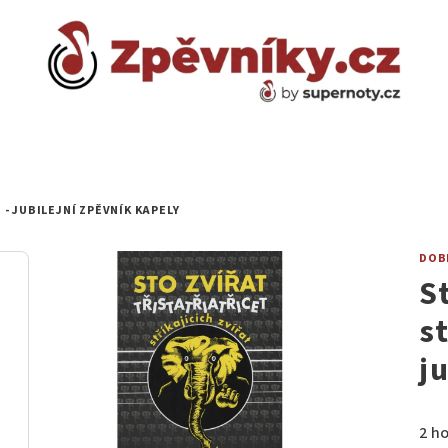
 - JUBILEJNÍ ZPĚVNÍK KAPELY
DOB
S
st
j
Prů
2 h