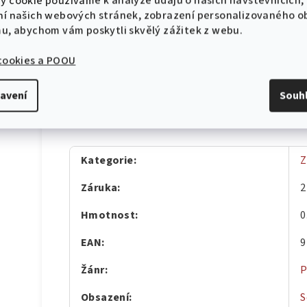
y cookie používáme k analýze údajů o našich návštěvnících,
Hlava v lihu
10 % sleva na první objednávku!
ní našich webových stránek, zobrazení personalizovaného 
Chlapi na zabití
mu, abychom vám poskytli skvělý zážitek z webu.
G.O.P.
Hodiny
 cookies a POOU
Varieté
avení
Souh
CHCI SLEVU
Doplňkové parametry
Zásady zpracování osobních údajů
Kategorie
:
Z
Záruka
:
2
Hmotnost
:
0
EAN
:
9
Žánr
:
P
Obsazení
:
S