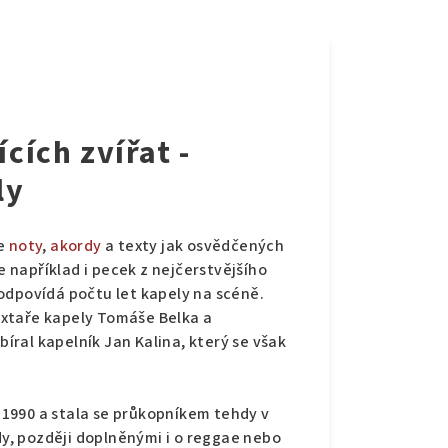
ících zvířat -
ly
je
noty
,
akordy
a texty jak osvědčených
e například i pecek z nejčerstvějšího
ž odpovídá počtu let kapely na scéně.
xtaře kapely Tomáše Belka a
bíral kapelník Jan Kalina, který se však
e 1990 a stala se průkopníkem tehdy v
, později doplněnými i o reggae nebo