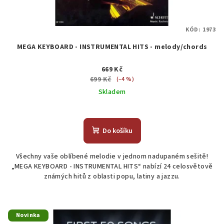
KÓD:
1973
MEGA KEYBOARD - INSTRUMENTAL HITS - melody/chords
669 Kč
699 Kč
(–4 %)
Skladem
Do košíku
Všechny vaše oblíbené melodie v jednom nadupaném sešitě!
„MEGA KEYBOARD - INSTRUMENTAL HITS“ nabízí 24 celosvětově
známých hitů z oblasti popu, latiny a jazzu.
Novinka