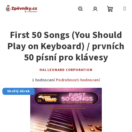
Přejít
na
obsah
Nákupní
Hledat
Přihlášení
First 50 Songs (You Should
košík
Play on Keyboard) / prvních
50 písní pro klávesy
HAL LEONARD CORPORATION
Průměrné
1 hodnocení
Podrobnosti hodnocení
hodnocení
Skvělý dárek
produktu
je
5,0
z
5
hvězdiček.