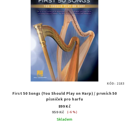
KÓD:
2183
First 50 Songs (You Should Play on Harp) / prvních 50
písniček pro harfu
899 Kč
959 Kč
(–6 %)
Skladem