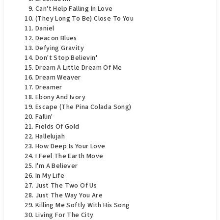
Can't Help Falling In Love
(They Long To Be) Close To You
Daniel
Deacon Blues
Defying Gravity
Don't Stop Believin'
Dream A Little Dream Of Me
Dream Weaver
Dreamer
Ebony And Ivory
Escape (The Pina Colada Song)
Fallin'
Fields Of Gold
Hallelujah
How Deep Is Your Love
I Feel The Earth Move
I'm A Believer
In My Life
Just The Two Of Us
Just The Way You Are
Killing Me Softly With His Song
Living For The City