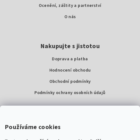
Ocenění, záštity a partnerství
O nás
Nakupujte s jistotou
Doprava a platba
Hodnocení obchodu
Obchodní podmínky
Podmínky ochrany osobních údajů
Kontakty
Super Noty, s.r.o.
Používáme cookies
Na struze 227/1, Praha 1