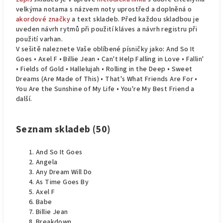
velkýma notama s názvem noty uprostřed a doplněná o
akordové značky
a text skladeb. Před každou skladbou je
uveden návrh rytmů při použití kláves a návrh registru při
použití varhan.
V sešitě naleznete Vaše oblíbené písničky jako: And So It
Goes • Axel F • Billie Jean • Can't Help Falling in Love • Fallin'
• Fields of Gold • Hallelujah • Rolling in the Deep • Sweet
Dreams (Are Made of This) • That's What Friends Are For •
You Are the Sunshine of My Life • You're My Best Friend a
další.
Seznam skladeb (50)
And So It Goes
Angela
Any Dream Will Do
As Time Goes By
Axel F
Babe
Billie Jean
Breakdown