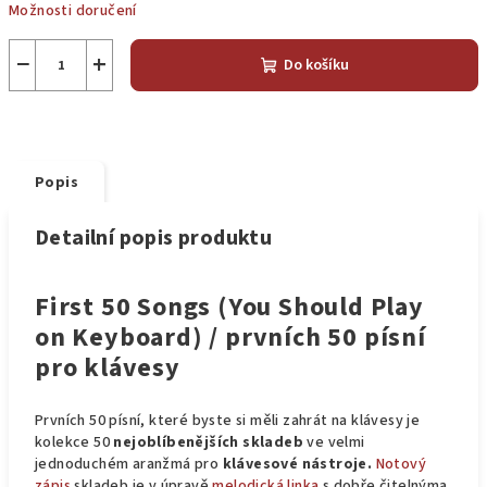
Možnosti doručení
−
+
Do košíku
Popis
Detailní popis produktu
First 50 Songs (You Should Play
on Keyboard) / prvních 50 písní
pro klávesy
Prvních 50 písní, které byste si měli zahrát na klávesy je
kolekce 50
nejoblíbenějších skladeb
ve velmi
jednoduchém aranžmá pro
klávesové nástroje.
Notový
zápis
skladeb je v úpravě
melodická linka
s dobře čitelnýma