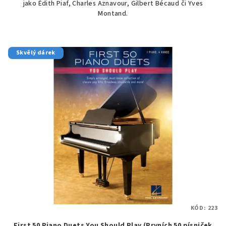
jako Édith Piaf, Charles Aznavour, Gilbert Bécaud či Yves
Montand.
Skvělý dárek
KÓD:
223
First 50 Piano Duets You Should Play (Prvních 50 písniček