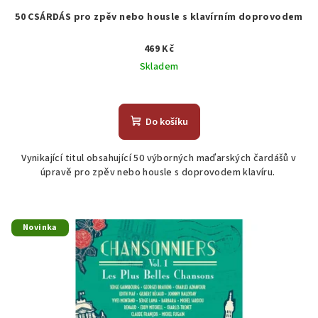
50 CSÁRDÁS pro zpěv nebo housle s klavírním doprovodem
469 Kč
Skladem
Do košíku
Vynikající titul obsahující 50 výborných maďarských čardášů v
úpravě pro zpěv nebo housle s doprovodem klavíru.
Novinka