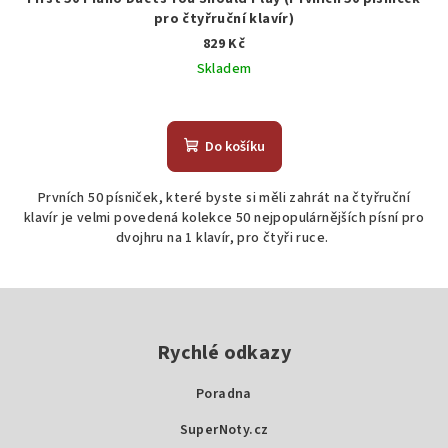
pro čtyřruční klavír)
829 Kč
Skladem
Průměrné
hodnocení
produktu
Do košíku
je
5,0
Prvních 50 písniček, které byste si měli zahrát na čtyřruční
z
klavír je velmi povedená kolekce 50 nejpopulárnějších písní pro
5
dvojhru na 1 klavír, pro čtyři ruce.
hvězdiček.
Z
á
p
Rychlé odkazy
a
Poradna
t
SuperNoty.cz
í