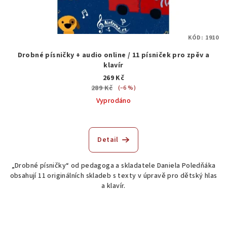
KÓD:
1910
Drobné písničky + audio online / 11 písniček pro zpěv a
klavír
269 Kč
289 Kč
(–6 %)
Vyprodáno
Detail
„Drobné písničky“ od pedagoga a skladatele Daniela Poledňáka
obsahují 11 originálních skladeb s texty v úpravě pro dětský hlas
a klavír.