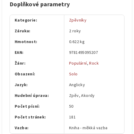
Doplňkové parametry
Kategorie
:
Zpěvníky
Záruka
:
2 roky
Hmotnost
:
0.622 kg
EAN
:
9781495095207
Žánr
:
Populární
,
Rock
Obsazení
:
Solo
Jazyk
:
Anglicky
Hudební úprava
:
Zpěv, Akordy
Počet písní
:
50
Počet stránek
:
181
Vazba
:
Kniha - měkká vazba