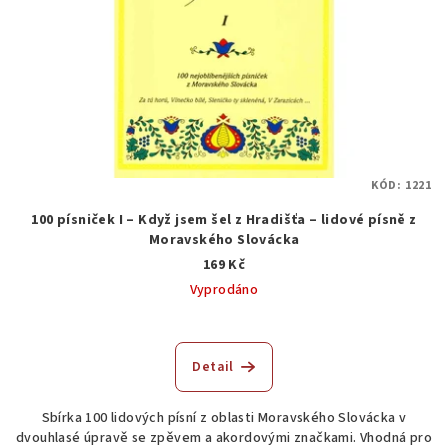
KÓD:
1221
100 písniček I – Když jsem šel z Hradišťa – lidové písně z
Moravského Slovácka
169 Kč
Vyprodáno
Průměrné
hodnocení
produktu
Detail
je
2,0
Sbírka 100 lidových písní z oblasti Moravského Slovácka v
z
dvouhlasé úpravě se zpěvem a akordovými značkami. Vhodná pro
5