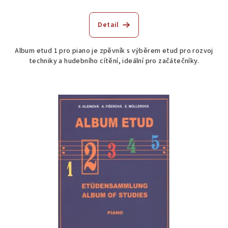
Průměrné
hodnocení
produktu
Detail
je
4,0
Album etud 1 pro piano je zpěvník s výběrem etud pro rozvoj
z
techniky a hudebního cítění, ideální pro začátečníky.
5
hvězdiček.