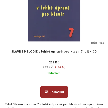
KÓD:
145
SLAVNÉ MELODIE v lehké úpravě pro klavír 7. díl + CD
257 Kč
299 Kč
(–14 %)
Skladem
Průměrné
hodnocení
produktu
Do košíku
je
4,5
Titul Slavné melodie 7 v lehké úpravě pro klavír obsahuje známé
z