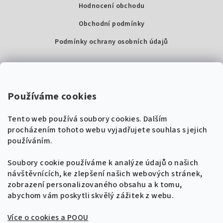
Hodnocení obchodu
Obchodní podmínky
Podmínky ochrany osobních údajů
Kontakty
Super Noty, s.r.o.
Používáme cookies
Na struze 227/1, Praha 1
Tento web používá soubory cookies. Dalším
IČ: 04568672
procházením tohoto webu vyjadřujete souhlas s jejich
používáním.
Zákaznická podpora
+420 604 485 792
Naladíme tě na nové zpěvníky!
Soubory cookie používáme k analýze údajů o našich
🎸
návštěvnících, ke zlepšení našich webových stránek,
Získej tipy, novinky a
10 % slevu
na první
info@supernoty.cz
zobrazení personalizovaného obsahu a k tomu,
objednávku.
V pracovních dnech od 8:00 do 17:00
abychom vám poskytli skvělý zážitek z webu.
Bezpečná platba kartou
Více o cookies a POOU
Přihlásit se k odběru