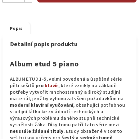
Popis
Detailní popis produktu
Album etud 5 piano
ALBUM ETUD 1-5, velmi povedená a úspěšná série
pěti sešitů
pro
klavír
, které vznikly na základě
potřeby vytvořit mnohostranný a široký studijní
materiál, jenž by vyhovoval všem požadavkům na
moderní klavírní vyučování
, obsahující potřebnou
studijní látku ke zvládnutí technických a
výrazových problému daného stupně technické
vyspělosti žáka. Díky tomu patří tato série mezi
neustále žádané tituly
.
Etudy obsažené v tomto
sešitu jsou určeny pro
šestý a sedmý stupeň