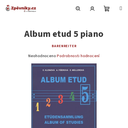
Přejít
na
obsah
Nákupní
Hledat
Přihlášení
Album etud 5 piano
košík
BARENREITER
Průměrné
Neohodnoceno
Podrobnosti hodnocení
hodnocení
produktu
je
0,0
z
5
hvězdiček.