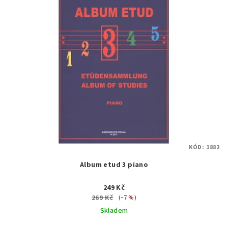
KÓD:
1882
Album etud 3 piano
249 Kč
269 Kč
(–7 %)
Skladem