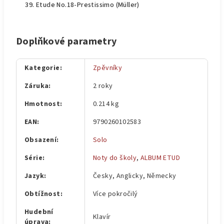
Etude No.18-Prestissimo (Müller
)
Doplňkové parametry
Kategorie
:
Zpěvníky
Záruka
:
2 roky
Hmotnost
:
0.214 kg
EAN
:
9790260102583
Obsazení
:
Solo
Série
:
Noty do školy
,
ALBUM ETUD
Jazyk
:
Česky, Anglicky, Německy
Obtížnost
:
Více pokročilý
Hudební
Klavír
úprava
: