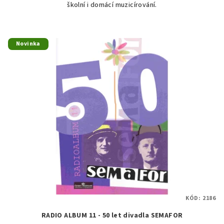
školní i domácí muzicírování.
hvězdiček.
Novinka
KÓD:
2186
RADIO ALBUM 11 - 50 let divadla SEMAFOR