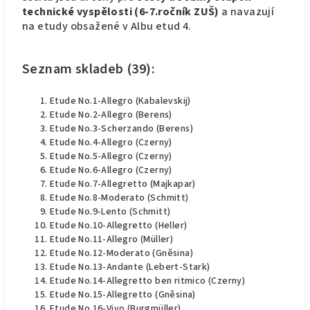
technické vyspělosti (6-7.ročník ZUŠ)
a navazují
na etudy obsažené v Albu etud 4.
Seznam skladeb (39):
Etude No.1-Allegro (Kabalevskij)
Etude No.2-Allegro (Berens)
Etude No.3-Scherzando (Berens)
Etude No.4-Allegro (Czerny)
Etude No.5-Allegro (Czerny)
Etude No.6-Allegro (Czerny)
Etude No.7-Allegretto (Majkapar)
Etude No.8-Moderato (Schmitt)
Etude No.9-Lento (Schmitt)
Etude No.10-Allegretto (Heller)
Etude No.11-Allegro (Müller)
Etude No.12-Moderato (Gněsina)
Etude No.13-Andante (Lebert-Stark)
Etude No.14-Allegretto ben ritmico (Czerny)
Etude No.15-Allegretto (Gněsina)
Etude No.16-Vivo (Burgmüller)