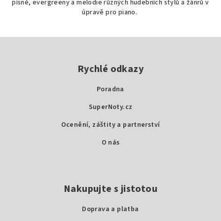
písně, evergreeny a melodie různých hudebních stylů a žánrů v
5
úpravě pro piano.
hvězdiček.
Z
á
p
Rychlé odkazy
a
Poradna
t
SuperNoty.cz
í
Ocenění, záštity a partnerství
O nás
Nakupujte s jistotou
Doprava a platba