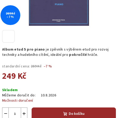
269 Kč
–7 %
Album etud 5 pro piano
je zpěvník s výběrem etud pro rozvoj
techniky a hudebního cítění, ideální pro
pokročilé
hráče.
standardní cena:
269 Kč
–7 %
249 Kč
Měrná
Skladem
cena:
Můžeme doručit do:
10.8.2026
Možnosti doručení
−
+
Do košíku