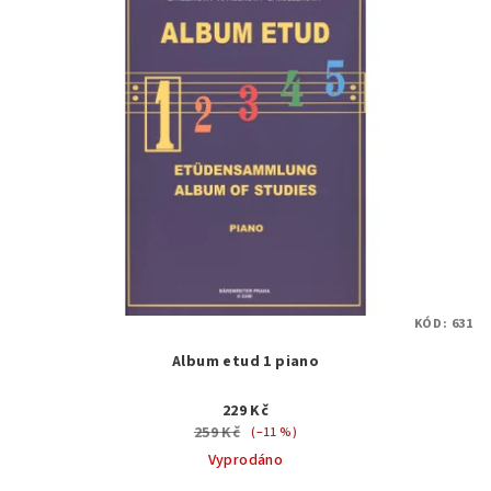
KÓD:
631
Album etud 1 piano
229 Kč
259 Kč
(–11 %)
Vyprodáno