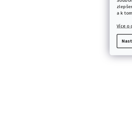
Soubor
zlepše
a k to
Více o
Nast