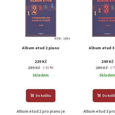
KÓD:
1881
Album etud 2 piano
Album etud 3
229 Kč
249 Kč
259 Kč
269 Kč
(–11 %)
(–7
Skladem
Sklade
Do košíku
Do koší
Album etud 2 pro piano je
Album etud 3 pro