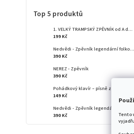
Top 5 produktů
1. VELKÝ TRAMPSKÝ ZPĚVNÍK od A do Z - texty akordy
199 Kč
Nedvědi - Zpěvník legendární folkové rodiny - 1.
390 Kč
NEREZ - Zpěvník
390 Kč
Pohádkový klavír – písně z českých po
149 Kč
Použ
Nedvědi - Zpěvník legendární folkové rodiny - 2.
Tento 
390 Kč
vyjadřu