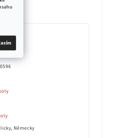
 ke
obsahu
lasím
00596
koly
koly
glicky, Německy