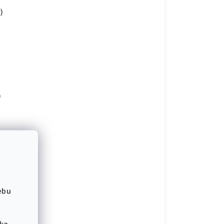
)
)
ebu