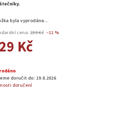
átečníky.
ožka byla vyprodána…
zdiček.
ndardní cena:
259 Kč
–11 %
29 Kč
ná
a:
rodáno
eme doručit do:
19.8.2026
nosti doručení