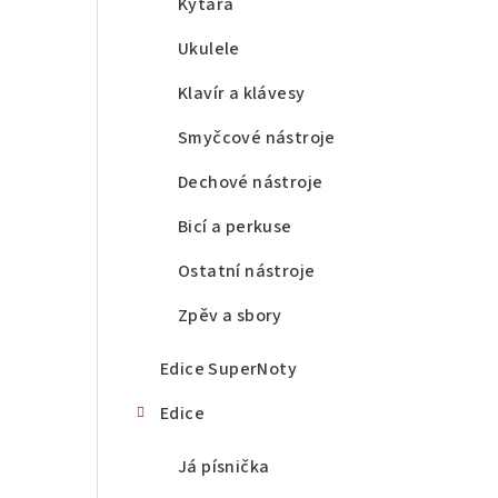
a
Kytara
n
Ukulele
n
Klavír a klávesy
í
Smyčcové nástroje
p
Dechové nástroje
a
Bicí a perkuse
n
Ostatní nástroje
e
Zpěv a sbory
l
Edice SuperNoty
Edice
Já písnička