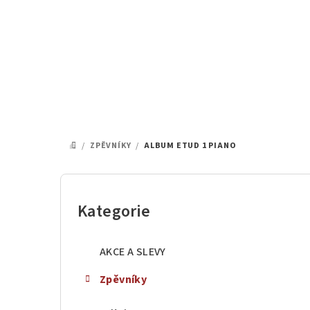
Přejít
na
obsah
/
ZPĚVNÍKY
/
ALBUM ETUD 1 PIANO
DOMŮ
P
o
Kategorie
Přeskočit
kategorie
s
AKCE A SLEVY
t
Zpěvníky
r