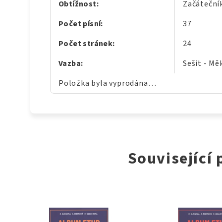
Obtížnost
:
Začáteční
Počet písní
:
37
Počet stránek
:
24
Vazba
:
Sešit - Mě
Položka byla vyprodána…
Související