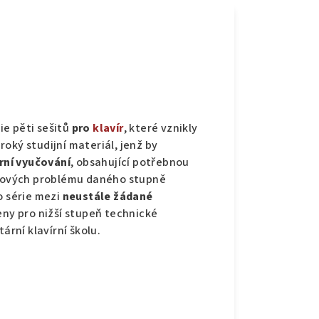
e pěti sešitů
pro
klavír
, které vznikly
oký studijní materiál, jenž by
rní vyučování
, obsahující potřebnou
razových problému daného stupně
o série mezi
neustále žádané
eny pro nižší stupeň technické
ární klavírní školu.