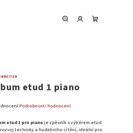
Hledat
Přihlášení
Nákupní
košík
ENREITER
lbum etud 1 piano
měrné
odnocení
Podrobnosti hodnocení
nocení
duktu
um etud 1 pro piano
je zpěvník s výběrem etud
 rozvoj techniky a hudebního cítění, ideální pro