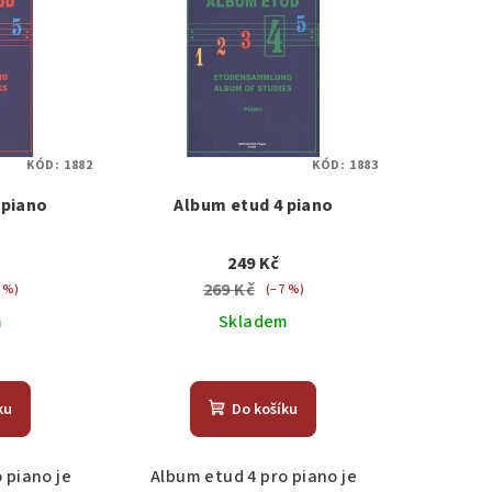
KÓD:
1882
KÓD:
1883
 piano
Album etud 4 piano
249 Kč
269 Kč
 %)
(–7 %)
m
Skladem
ku
Do košíku
 piano je
Album etud 4 pro piano je