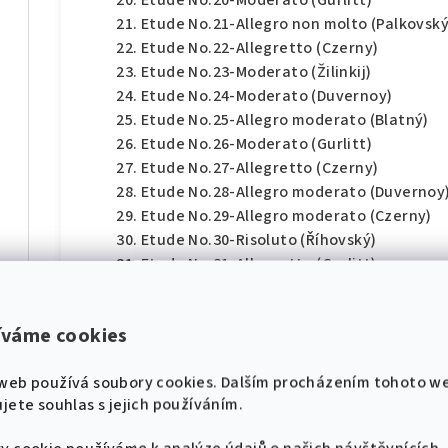
Etude No.20-Moderato (Gurlitt)
Etude No.21-Allegro non molto (Palkovský
Etude No.22-Allegretto (Czerny)
Etude No.23-Moderato (Žilinkij)
Etude No.24-Moderato (Duvernoy)
Etude No.25-Allegro moderato (Blatný)
Etude No.26-Moderato (Gurlitt)
díl
Etude No.27-Allegretto (Czerny)
Etude No.28-Allegro moderato (Duvernoy
Etude No.29-Allegro moderato (Czerny)
Etude No.30-Risoluto (Říhovský)
Etude No.31-Allegretto (Gurlitt)
Etude No.32-Allegro moderato (Gedike)
hádek pro klavír
Etude No.33-Allegretto (Kraus)
íváme cookies
Etude No.34-Moderato (Gněsina)
Etude No.35-Moderato (Tetzel)
díl
web používá soubory cookies. Dalším procházením tohoto w
Etude No.36-Moderato (Couppey)
jete souhlas s jejich používáním.
Etude No.37-Moderato (Goldenvejzer)