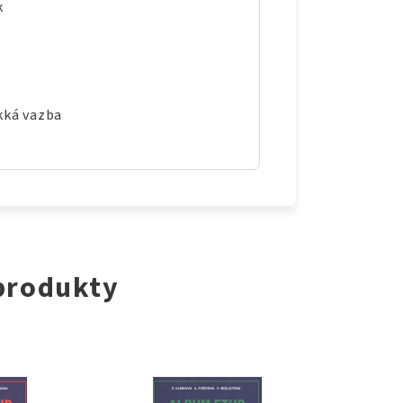
k
kká vazba
 produkty