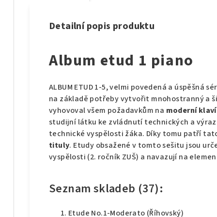
Detailní popis produktu
Album etud 1 piano
ALBUM ETUD 1-5, velmi povedená a úspěšná séri
na základě potřeby vytvořit mnohostranný a šir
vyhovoval všem požadavkům na
moderní klaví
studijní látku ke zvládnutí technických a vý
technické vyspělosti žáka. Díky tomu patří tat
tituly
.
Etudy obsažené v tomto sešitu jsou urč
vyspělosti (2. ročník ZUŠ) a navazují na element
Seznam skladeb (37):
Etude No.1-Moderato (Říhovský)