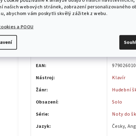
y cookie používáme k analýze údajů o našich návštěvnících,
ní našich webových stránek, zobrazení personalizovaného 
Doplňkové parametry
mu, abychom vám poskytli skvělý zážitek z webu.
 cookies a POOU
Kategorie
:
Zpěvníky
Záruka
:
2 roky
avení
Souh
Hmotnost
:
0.15 kg
EAN
:
97902601
Nástroj
:
Klavír
Žánr
:
Hudební š
Obsazení
:
Solo
Série
:
Noty do š
Jazyk
:
Česky, An