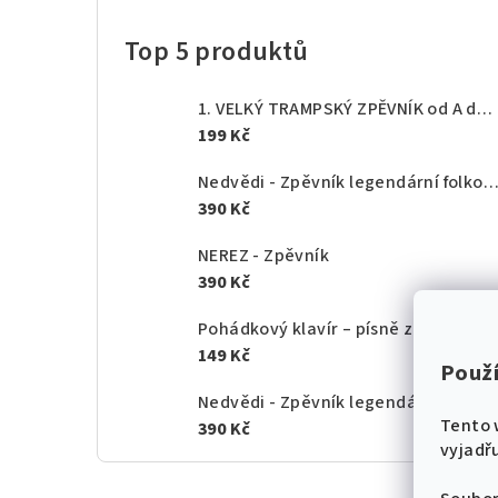
Top 5 produktů
1. VELKÝ TRAMPSKÝ ZPĚVNÍK od A do Z - texty akordy
199 Kč
Nedvědi - Zpěvník legendární folkové rodiny - 1.
390 Kč
NEREZ - Zpěvník
390 Kč
Pohádkový klavír – písně z českých po
149 Kč
Použ
Nedvědi - Zpěvník legendární folkové rodiny - 2.
Tento 
390 Kč
vyjadřu