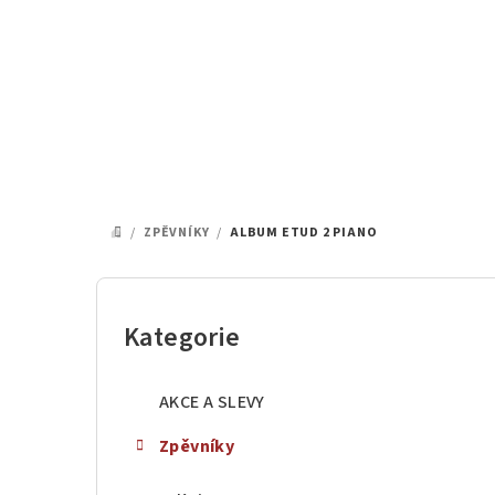
Přejít
na
obsah
/
ZPĚVNÍKY
/
ALBUM ETUD 2 PIANO
DOMŮ
P
o
Kategorie
Přeskočit
kategorie
s
AKCE A SLEVY
t
Zpěvníky
r