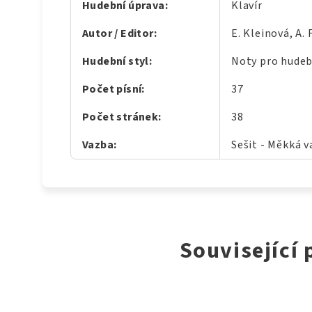
Hudební úprava
:
Klavír
Autor / Editor
:
E. Kleinová, A. 
Hudební styl
:
Noty pro hudeb
Počet písní
:
37
Počet stránek
:
38
Vazba
:
Sešit - Měkká 
Související