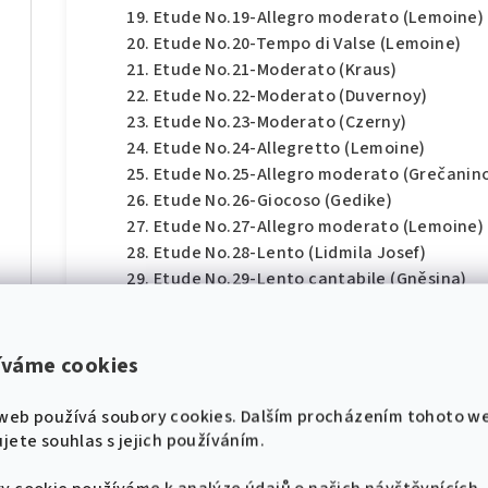
Etude No.19-Allegro moderato (Lemoine)
Etude No.20-Tempo di Valse (Lemoine)
Etude No.21-Moderato (Kraus)
Etude No.22-Moderato (Duvernoy)
Etude No.23-Moderato (Czerny)
Etude No.24-Allegretto (Lemoine)
Etude No.25-Allegro moderato (Grečanin
díl
Etude No.26-Giocoso (Gedike)
Etude No.27-Allegro moderato (Lemoine)
Etude No.28-Lento (Lidmila Josef)
Etude No.29-Lento cantabile (Gněsina)
Etude No.30-Lento (Czerny)
hádek pro klavír
Etude No.31-Allegro moderato (Berkovič)
Etude No.32-Allegro moderato (Lemoine)
íváme cookies
Etude No.33-Allegro moderato (Czerny)
🎸 Pojďme se naladit na
díl
Etude No.34-Andante cantabile (Kraus)
web používá soubory cookies. Dalším procházením tohoto w
stejnou notu! 🎸
Etude No.35-Allegro moderato (Couppey)
jete souhlas s jejich používáním.
Nové zpěvníky, noty a akce přímo do tvého
Etude No.36-Andante cantabile (Czerny)
e-mailu.