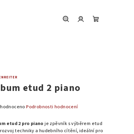
Hledat
Přihlášení
Nákupní
košík
ENREITER
lbum etud 2 piano
měrné
hodnoceno
Podrobnosti hodnocení
nocení
duktu
um etud 2 pro piano
je zpěvník s výběrem etud
 rozvoj techniky a hudebního cítění, ideální pro