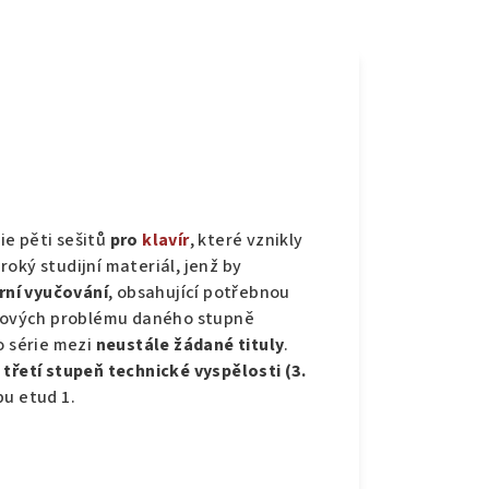
e pěti sešitů
pro
klavír
, které vznikly
oký studijní materiál, jenž by
rní vyučování
, obsahující potřebnou
razových problému daného stupně
o série mezi
neustále žádané tituly
.
o
třetí stupeň technické vyspělosti
(3.
bu etud 1.