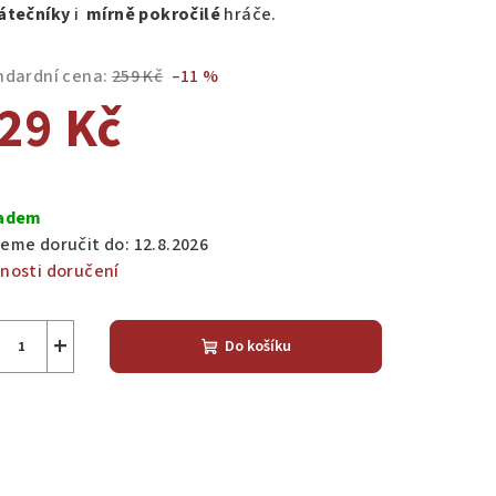
átečníky
i
mírně
pokročilé
hráče.
ndardní cena:
259 Kč
–11 %
zdiček.
29 Kč
ná
a:
adem
eme doručit do:
12.8.2026
nosti doručení
+
Do košíku