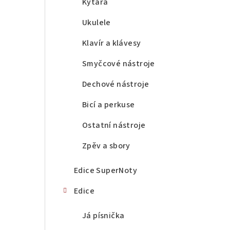
a
Kytara
n
Ukulele
n
Klavír a klávesy
í
Smyčcové nástroje
p
Dechové nástroje
a
Bicí a perkuse
n
Ostatní nástroje
e
Zpěv a sbory
l
Edice SuperNoty
Edice
Já písnička