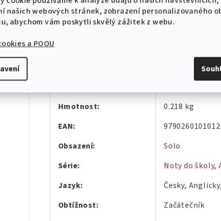
Etude No.37-Moderato (Couppey)
y cookie používáme k analýze údajů o našich návštěvnících,
10 % sleva na první objednávku!
ní našich webových stránek, zobrazení personalizovaného 
mu, abychom vám poskytli skvělý zážitek z webu.
Doplňkové parametry
 cookies a POOU
Kategorie
:
Zpěvníky
avení
Souh
CHCI SLEVU
Záruka
:
2 roky
Zásady zpracování osobních údajů
Hmotnost
:
0.218 kg
EAN
:
9790260101012
Obsazení
:
Solo
Série
:
Noty do školy
,
Jazyk
:
Česky, Anglick
Obtížnost
:
Začátečník