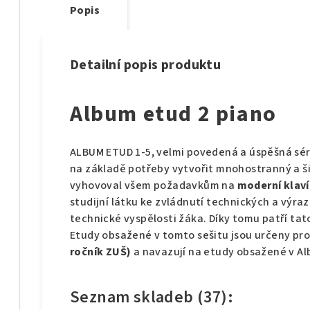
Popis
Detailní popis produktu
Album etud 2 piano
ALBUM ETUD 1-5, velmi povedená a úspěšná séri
na základě potřeby vytvořit mnohostranný a šir
vyhovoval všem požadavkům na
moderní klaví
studijní látku ke zvládnutí technických a vý
technické vyspělosti žáka. Díky tomu patří tat
Etudy obsažené v tomto sešitu jsou určeny pr
ročník ZUŠ)
a navazují na etudy obsažené v Al
Seznam skladeb (37):