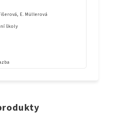
Fišerová, E. Müllerová
ní školy
vazba
 produkty