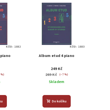
KÓD:
1882
KÓD:
1883
 piano
Album etud 4 piano
249 Kč
269 Kč
 %)
(–7 %)
m
Skladem
ku
Do košíku