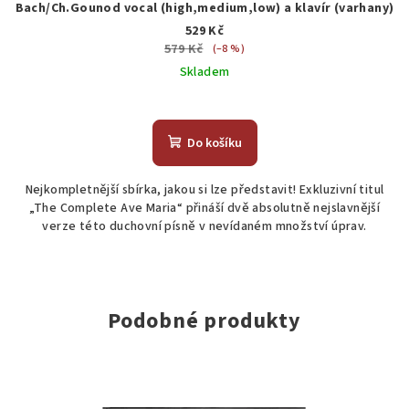
Bach/Ch.Gounod vocal (high,medium,low) a klavír (varhany)
529 Kč
579 Kč
(–8 %)
Skladem
Do košíku
Nejkompletnější sbírka, jakou si lze představit! Exkluzivní titul
„The Complete Ave Maria“ přináší dvě absolutně nejslavnější
verze této duchovní písně v nevídaném množství úprav.
Podobné produkty