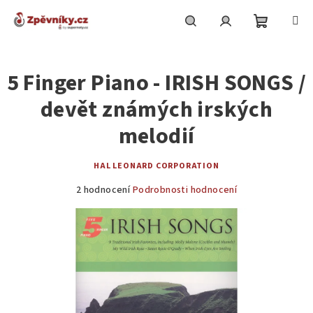
Přejít
na
obsah
Nákupní
Hledat
Přihlášení
5 Finger Piano - IRISH SONGS /
košík
devět známých irských
melodií
HAL LEONARD CORPORATION
Průměrné
2 hodnocení
Podrobnosti hodnocení
hodnocení
produktu
je
4,5
z
5
hvězdiček.