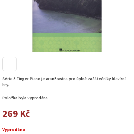
Série 5 Finger Piano je aranžována pro úplné začátečníky klavírní
hry.
Položka byla vyprodána…
269 Kč
Měrná
Vyprodáno
cena: