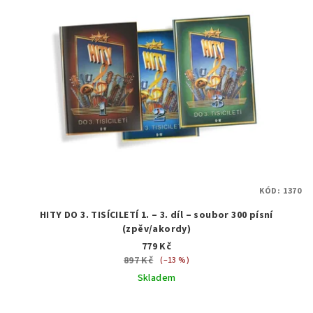
KÓD:
1370
HITY DO 3. TISÍCILETÍ 1. – 3. díl – soubor 300 písní
(zpěv/akordy)
779 Kč
897 Kč
(–13 %)
Skladem