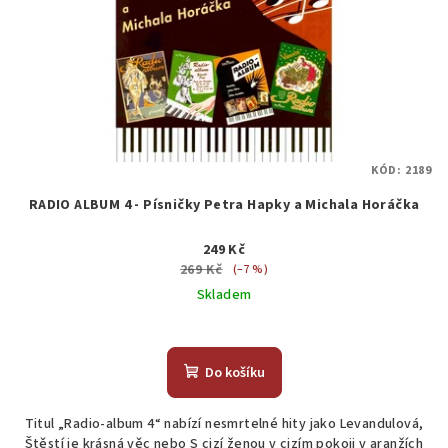
KÓD:
2189
RADIO ALBUM 4 - Písničky Petra Hapky a Michala Horáčka
249 Kč
269 Kč
(–7 %)
Skladem
Do košíku
Titul „Radio-album 4“ nabízí nesmrtelné hity jako Levandulová,
Štěstí je krásná věc nebo S cizí ženou v cizím pokoji v aranžích