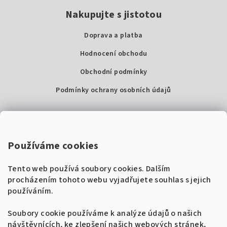
Nakupujte s jistotou
Doprava a platba
Hodnocení obchodu
Obchodní podmínky
Podmínky ochrany osobních údajů
Kontakty
Super Noty, s.r.o.
Používáme cookies
Na struze 227/1, Praha 1
Tento web používá soubory cookies. Dalším
IČ: 04568672
procházením tohoto webu vyjadřujete souhlas s jejich
používáním.
Zákaznická podpora
+420 604 485 792
Naladíme tě na nové zpěvníky!
Soubory cookie používáme k analýze údajů o našich
🎸
návštěvnících, ke zlepšení našich webových stránek,
Získej tipy, novinky a
10 % slevu
na první
info@supernoty.cz