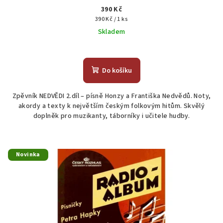
390 Kč
Měrná
390 Kč / 1 ks
cena:
Skladem
Průměrné
hodnocení
produktu
Do košíku
je
5,0
Zpěvník NEDVĚDI 2.díl – písně Honzy a Františka Nedvědů. Noty,
z
akordy a texty k největším českým folkovým hitům. Skvělý
5
doplněk pro muzikanty, táborníky i učitele hudby.
hvězdiček.
Novinka