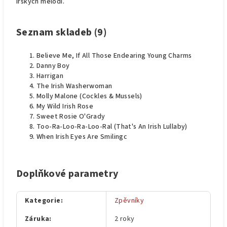
irských melodi.
Seznam skladeb (9)
Believe Me, If All Those Endearing Young Charms
Danny Boy
Harrigan
The Irish Washerwoman
Molly Malone (Cockles & Mussels)
My Wild Irish Rose
Sweet Rosie O'Grady
Too-Ra-Loo-Ra-Loo-Ral (That's An Irish Lullaby)
When Irish Eyes Are Smilingc
Doplňkové parametry
Kategorie
:
Zpěvníky
Záruka
:
2 roky