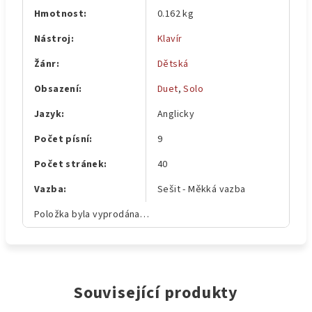
Hmotnost
:
0.162 kg
Nástroj
:
Klavír
Žánr
:
Dětská
Obsazení
:
Duet
,
Solo
Jazyk
:
Anglicky
Počet písní
:
9
Počet stránek
:
40
Vazba
:
Sešit - Měkká vazba
Položka byla vyprodána…
Související produkty