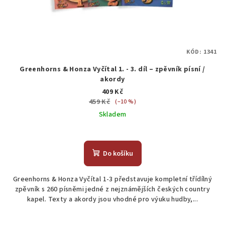
KÓD:
1341
Greenhorns & Honza Vyčítal 1. - 3. díl – zpěvník písní /
akordy
409 Kč
459 Kč
(–10 %)
Skladem
Do košíku
Greenhorns & Honza Vyčítal 1-3 představuje kompletní třídílný
zpěvník s 260 písněmi jedné z nejznámějších českých country
kapel. Texty a akordy jsou vhodné pro výuku hudby,...