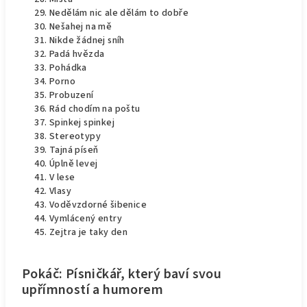
Nedělám nic ale dělám to dobře
Nešahej na mě
Nikde žádnej sníh
Padá hvězda
Pohádka
Porno
Probuzení
Rád chodím na poštu
Spinkej spinkej
Stereotypy
Tajná píseň
Úplně levej
V lese
Vlasy
Voděvzdorné šibenice
Vymlácený entry
Zejtra je taky den
Pokáč: Písničkář, který baví svou
upřímností a humorem