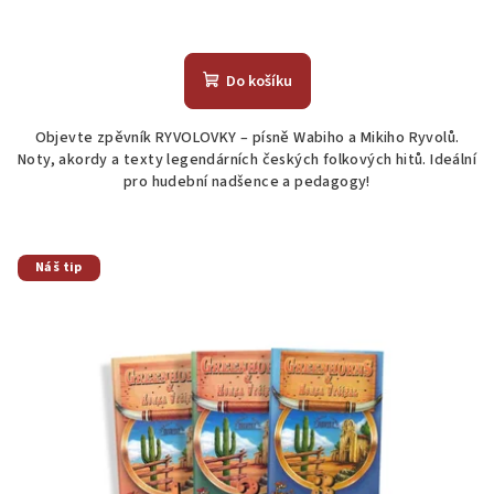
Průměrné
hodnocení
produktu
Do košíku
je
4,8
Objevte zpěvník RYVOLOVKY – písně Wabiho a Mikiho Ryvolů.
z
Noty, akordy a texty legendárních českých folkových hitů. Ideální
5
pro hudební nadšence a pedagogy!
hvězdiček.
Náš tip