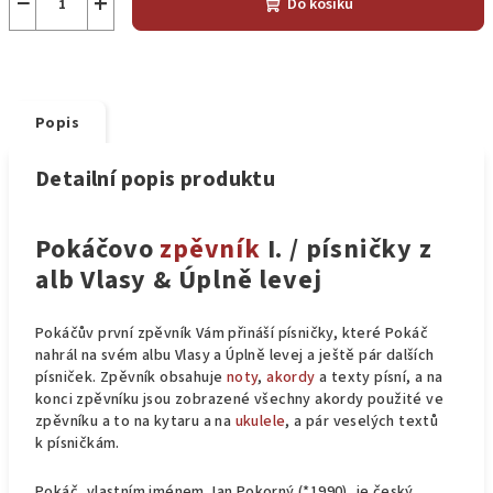
−
+
Do košíku
Popis
Detailní popis produktu
Pokáčovo
zpěvník
I. / písničky z
alb Vlasy & Úplně levej
Pokáčův první zpěvník Vám přináší písničky, které Pokáč
nahrál na svém albu Vlasy a Úplně levej a ještě pár dalších
písniček. Zpěvník obsahuje
noty
,
akordy
a texty písní, a na
konci zpěvníku jsou zobrazené všechny akordy použité ve
zpěvníku a to na kytaru a na
ukulele
, a pár veselých textů
k písničkám.
Pokáč, vlastním jménem Jan Pokorný (*1990), je český