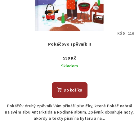
KÓD:
110
Pokáčovo zpěvník II
599 Kč
Skladem
Do košíku
Pokáčův druhý zpěvník Vám přináší písničky, které Pokáč nahrál
na svém albu Antarktida a Rodinné album. Zpěvník obsahuje noty,
akordy a texty písní na kytaru a na...