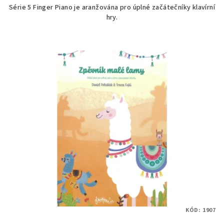
Série 5 Finger Piano je aranžována pro úplné začátečníky klavírní
z
hry.
5
hvězdiček.
KÓD:
1907