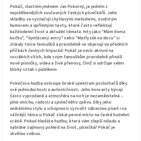
Pokáč, vlastním jménem Jan Pokorný, je jedním z
nejoblíbenějších současných českých písničkářů. Jeho
skladby se vyznačují chytlavými melodiemi, osobitým
humorem a upřímnými texty, které často reflektují
každodenní život a aktuální témata. Hity jako "Mám doma
kočku", "Vymlácený entry" nebo "Matfyzák na discu" si
získaly tisíce fanoušků a pravidelně se objevují na předních
příčkách českých hitparád. Pokáč je navíc aktivní na
sociálních sítích, kde svým fanouškům pravidelně přináší
nové písničky, videa a živé přenosy, čímž si udržuje velmi
blízký vztah s publikem.
Pokáčova hudba oslovuje široké spektrum posluchačů díky
své jednoduchosti a autentičnosti. Jeho koncerty bývají
často vyprodané a atmosféra na nich je nezaměnitelná –
plná smíchu, radosti a společného zpěvu. Díky jeho
unikátnímu stylu a schopnosti vytvořit zábavnou píseň i na
vážnější téma si Pokáč získal pevné místo na české hudební
scéně. Pokud hledáte hudbu, která vám zlepší náladu a
nabídne zajímavý pohled na život, písničkář Pokáč je
skvělou volbou.