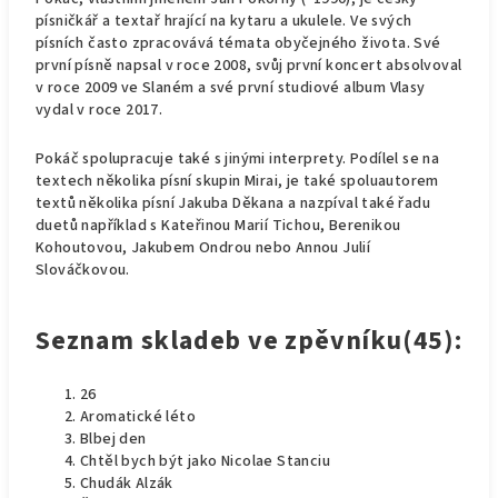
písničkář a textař hrající na kytaru a ukulele. Ve svých
písních často zpracovává témata obyčejného života. Své
první písně napsal v roce 2008, svůj první koncert absolvoval
v roce 2009 ve Slaném a své první studiové album Vlasy
vydal v roce 2017.
Pokáč spolupracuje také s jinými interprety. Podílel se na
textech několika písní skupin Mirai, je také spoluautorem
textů několika písní Jakuba Děkana a nazpíval také řadu
duetů například s Kateřinou Marií Tichou, Berenikou
Kohoutovou, Jakubem Ondrou nebo Annou Julií
Slováčkovou.
Seznam skladeb ve zpěvníku(45):
26
Aromatické léto
Blbej den
Chtěl bych být jako Nicolae Stanciu
Chudák Alzák