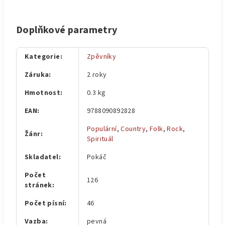
Doplňkové parametry
Kategorie
:
Zpěvníky
Záruka
:
2 roky
Hmotnost
:
0.3 kg
EAN
:
9788090892828
Populární
,
Country
,
Folk
,
Rock
,
Žánr
:
Spirituál
Skladatel
:
Pokáč
Počet
126
stránek
:
Počet písní
:
46
Vazba
:
pevná