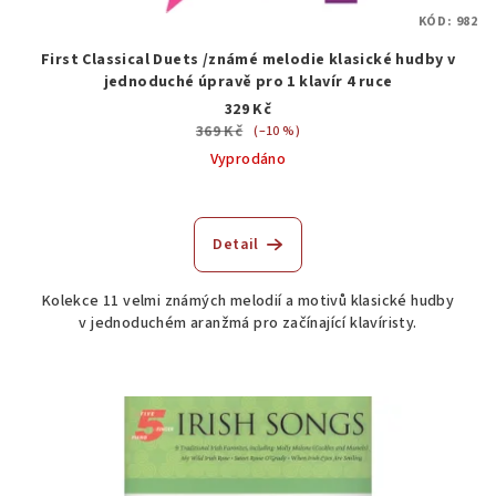
KÓD:
982
First Classical Duets /známé melodie klasické hudby v
jednoduché úpravě pro 1 klavír 4 ruce
329 Kč
369 Kč
(–10 %)
Vyprodáno
Detail
Kolekce 11 velmi známých melodií a motivů klasické hudby
v jednoduchém aranžmá pro začínající klavíristy.