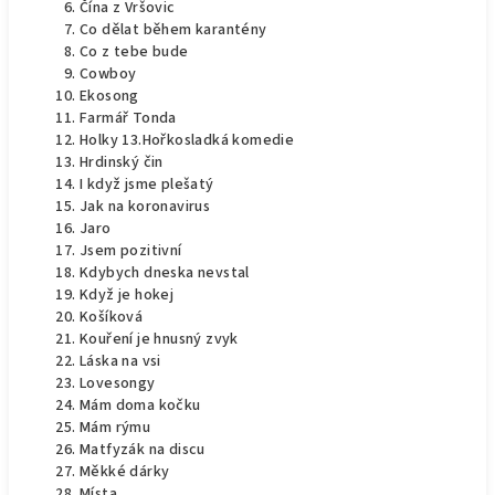
Čína z Vršovic
Co dělat během karantény
Co z tebe bude
Cowboy
Ekosong
Farmář Tonda
Holky 13.Hořkosladká komedie
Hrdinský čin
I když jsme plešatý
Jak na koronavirus
Jaro
Jsem pozitivní
Kdybych dneska nevstal
Když je hokej
Košíková
Kouření je hnusný zvyk
Láska na vsi
Lovesongy
Mám doma kočku
Mám rýmu
Matfyzák na discu
Měkké dárky
Místa