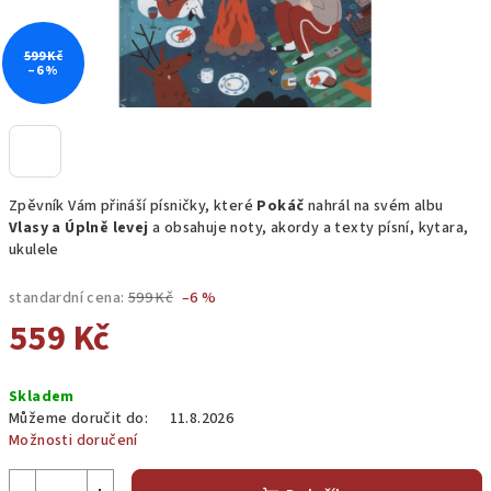
599 Kč
–6 %
Zpěvník Vám přináší písničky, které
Pokáč
nahrál na svém albu
Vlasy a Úplně levej
a obsahuje noty, akordy a texty písní, kytara,
ukulele
standardní cena:
599 Kč
–6 %
559 Kč
Měrná
Skladem
cena:
Můžeme doručit do:
11.8.2026
Možnosti doručení