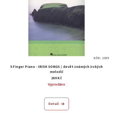
KÓD:
1039
5 Finger Piano - IRISH SONGS / devět známých irských
melodií
269 Kč
Vyprodáno
Průměrné
hodnocení
produktu
Detail
je
4,5