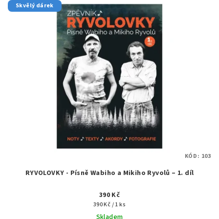
Skvělý dárek
KÓD:
103
RYVOLOVKY - Písně Wabiho a Mikiho Ryvolů – 1. díl
390 Kč
Měrná
390 Kč / 1 ks
cena:
Skladem