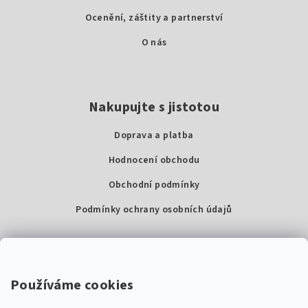
í
Ocenění, záštity a partnerství
O nás
Nakupujte s jistotou
Doprava a platba
Hodnocení obchodu
Obchodní podmínky
Podmínky ochrany osobních údajů
Kontakty
Super Noty, s.r.o.
Používáme cookies
Na struze 227/1, Praha 1