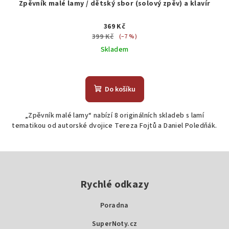
Zpěvník malé lamy / dětský sbor (solový zpěv) a klavír
369 Kč
399 Kč
(–7 %)
Skladem
Do košíku
„Zpěvník malé lamy“ nabízí 8 originálních skladeb s lamí
tematikou od autorské dvojice Tereza Fojtů a Daniel Poledňák.
Z
á
p
Rychlé odkazy
a
Poradna
t
SuperNoty.cz