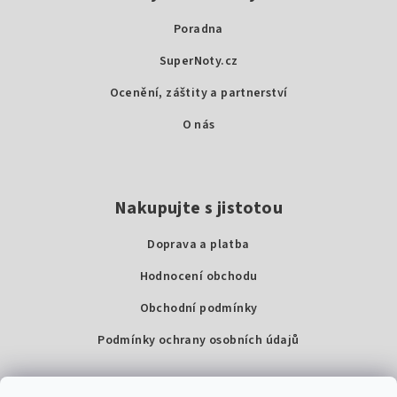
a
Poradna
t
SuperNoty.cz
í
Ocenění, záštity a partnerství
O nás
Nakupujte s jistotou
Doprava a platba
Hodnocení obchodu
Obchodní podmínky
Podmínky ochrany osobních údajů
Kontakty