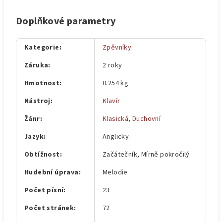
Doplňkové parametry
Kategorie
:
Zpěvníky
Záruka
:
2 roky
Hmotnost
:
0.254 kg
Nástroj
:
Klavír
Žánr
:
Klasická
,
Duchovní
Jazyk
:
Anglicky
Obtížnost
:
Začátečník, Mírně pokročilý
Hudební úprava
:
Melodie
Počet písní
:
23
Počet stránek
:
72