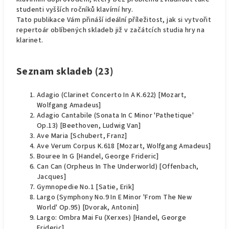
studenti vyšších ročníků klavírní hry.
Tato publikace Vám přináší ideální příležitost, jak si vytvořit
repertoár oblíbených skladeb již v začátcích studia hry na
klarinet.
Seznam skladeb
(23)
Adagio (Clarinet Concerto In A K.622) [Mozart,
Wolfgang Amadeus]
Adagio Cantabile (Sonata In C Minor 'Pathetique'
Op.13) [Beethoven, Ludwig Van]
Ave Maria [Schubert, Franz]
Ave Verum Corpus K.618 [Mozart, Wolfgang Amadeus]
Bouree In G [Handel, George Frideric]
Can Can (Orpheus In The Underworld) [Offenbach,
Jacques]
Gymnopedie No.1 [Satie, Erik]
Largo (Symphony No.9 In E Minor 'From The New
World' Op.95) [Dvorak, Antonin]
Largo: Ombra Mai Fu (Xerxes) [Handel, George
Frideric]