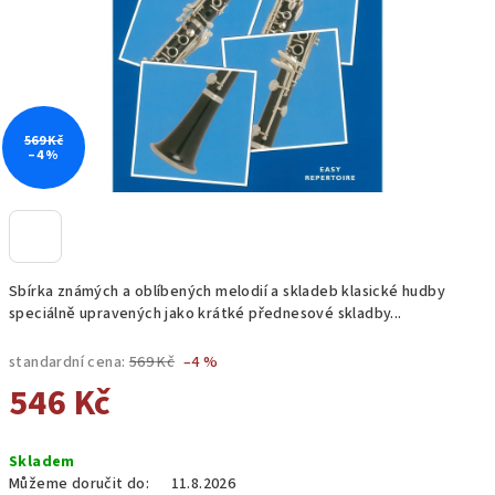
569 Kč
–4 %
Sbírka známých a oblíbených melodií a skladeb klasické hudby
speciálně upravených jako krátké přednesové skladby...
standardní cena:
569 Kč
–4 %
546 Kč
Měrná
Skladem
cena:
Můžeme doručit do:
11.8.2026