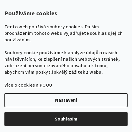
Super Noty, s.r.o.
Používáme cookies
Na struze 227/1, Praha 1
Tento web používá soubory cookies. Dalším
IČ: 04568672
procházením tohoto webu vyjadřujete souhlas s jejich
používáním.
Zákaznická podpora
+420 604 485 792
Naladíme tě na nové zpěvníky!
Soubory cookie používáme k analýze údajů o našich
🎸
návštěvnících, ke zlepšení našich webových stránek,
Získej tipy, novinky a
10 % slevu
na první
info@supernoty.cz
zobrazení personalizovaného obsahu a k tomu,
objednávku.
V pracovních dnech od 8:00 do 17:00
abychom vám poskytli skvělý zážitek z webu.
Bezpečná platba kartou
Více o cookies a POOU
Přihlásit se k odběru
VISA
Zásady zpracování osobních údajů
Nastavení
Copyright 2026
Zpěvníky.cz
. Všechna práva vyhrazena.
Upravit nastavení cookies
Souhlasím
Vytvořil Shoptet