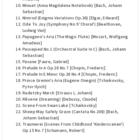
Minuet (Anna Magdalena Notebook) [Bach, Johann
Sebastian]
Nimrod (Enigma Variations Op.36) [Elgar, Edward]
Ode To Joy (Symphony No.9 'Choral') [Beethoven,
Ludwig Van]
Papageno's Aria (The Magic Flute) [Mozart, Wolfgang
Amadeus]
Passepied No.1 (Orchestral Suite In C) [Bach, Johann
Sebastian]
Pavane [Faure, Gabriel]
Prelude In A Op.28 No.7 [Chopin, Frederic]
Prelude In E Minor Op.28 No.4 [Chopin, Frederic]
Prince Gremin's Aria (Eugene Onegin) [Tchaikovsky,
Pytor Ilyich]
Radetzky March [Strauss I, Johann]
Rêverie (Dreaming) [Debussy, Claude]
Scene From Swan Lake [Tchaikovsky]
Sheep May Safely Graze (Cantata No.208) [Bach,
Johann Sebastian]
Traumerei (Scenes From Childhood 'Kinderscenen')
Op.15 No.7 [Schumann, Robert]