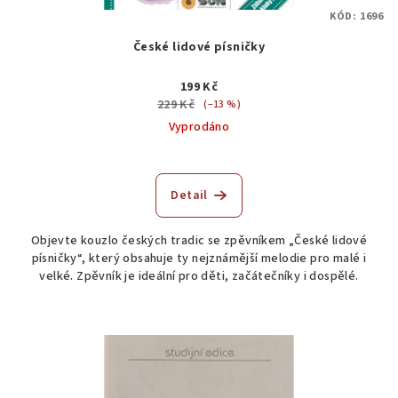
KÓD:
1696
České lidové písničky
199 Kč
229 Kč
(–13 %)
Vyprodáno
Detail
Objevte kouzlo českých tradic se zpěvníkem „České lidové
písničky“, který obsahuje ty nejznámější melodie pro malé i
velké. Zpěvník je ideální pro děti, začátečníky i dospělé.