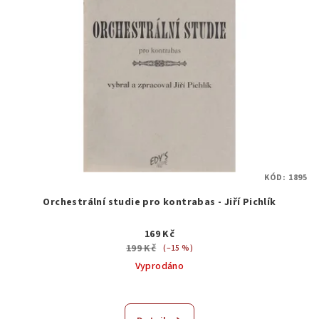
KÓD:
1895
Orchestrální studie pro kontrabas - Jiří Pichlík
169 Kč
199 Kč
(–15 %)
Vyprodáno