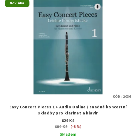
Novinka
KÓD:
2036
Easy Concert Pieces 1 + Audio Online / snadné koncertní
skladby pro klarinet a klavír
629 Kč
689 Kč
(–8 %)
Skladem