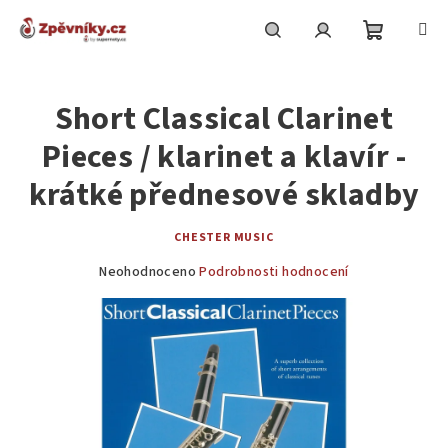
Přejít
na
obsah
Nákupní
Hledat
Přihlášení
Short Classical Clarinet
košík
Pieces / klarinet a klavír -
krátké přednesové skladby
CHESTER MUSIC
Průměrné
Neohodnoceno
Podrobnosti hodnocení
hodnocení
produktu
je
0,0
z
5
hvězdiček.