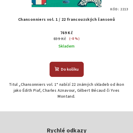
KÓD:
2213
Chansonniers vol. 1 / 22 francouzských šansonů
769 Kč
839 Kč
(–8 %)
Skladem
Do košíku
Titul „Chansonniers vol. 1“ nabízí 22 známých skladeb od ikon
jako Édith Piaf, Charles Aznavour, Gilbert Bécaud či Yves
Montand.
Z
á
p
Rychlé odkazy