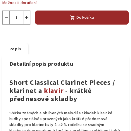
Možnosti doručení
−
+
Do košíku
Popis
Detailní popis produktu
Short Classical Clarinet Pieces /
klarinet a
klavír
- krátké
přednesové skladby
Sbírka známých a oblíbených melodií a skladeb klasické
hudby speciálně upravených jako krátké přednesové
skladby pro klarinetisty 2. až 3. ročníku se snadným
klavírním doprovodem, který bez problému zvládnout také