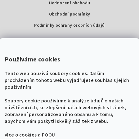
Hodnocení obchodu
Obchodní podmínky
Podmínky ochrany osobních údajů
Kontakty
Super Noty, s.r.o.
Používáme cookies
Na struze 227/1, Praha 1
Tento web používá soubory cookies. Dalším
IČ: 04568672
procházením tohoto webu vyjadřujete souhlas s jejich
používáním.
Zákaznická podpora
+420 604 485 792
Naladíme tě na nové zpěvníky!
Soubory cookie používáme k analýze údajů o našich
🎸
návštěvnících, ke zlepšení našich webových stránek,
Získej tipy, novinky a
10 % slevu
na první
info@supernoty.cz
zobrazení personalizovaného obsahu a k tomu,
objednávku.
V pracovních dnech od 8:00 do 17:00
abychom vám poskytli skvělý zážitek z webu.
Bezpečná platba kartou
Více o cookies a POOU
Přihlásit se k odběru