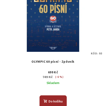
KÓD:
93
OLYMPIC 60 písní - Zpěvník
699 Kč
749 Kč
(–6 %)
Skladem
Průměrné
hodnocení
produktu
Do košíku
je