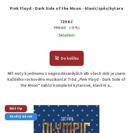
Pink Floyd - Dark Side of the Moon - klavír/zpěv/kytara
729 Kč
799 Kč
(–8 %)
Skladem
Do košíku
Mít noty k jednomu z nejprodávanějších alb všech dob je snem
každého rockového muzikanta! Titul „Pink Floyd - Dark Side of
the Moon“ nabízí kompletní kytarové, klavírní a...
Náš tip
Skvělý dárek