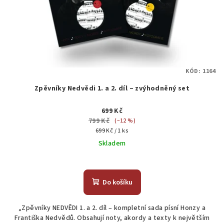
KÓD:
1164
Zpěvníky Nedvědi 1. a 2. díl – zvýhodněný set
699 Kč
799 Kč
(–12 %)
Měrná
699 Kč / 1 ks
cena:
Skladem
Průměrné
hodnocení
produktu
Do košíku
je
4,7
„Zpěvníky NEDVĚDI 1. a 2. díl – kompletní sada písní Honzy a
z
Františka Nedvědů. Obsahují noty, akordy a texty k největším
5