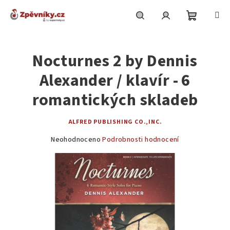
Přejít
na
obsah
Nákupní
Hledat
Přihlášení
Nocturnes 2 by Dennis
košík
Alexander / klavír - 6
romantických skladeb
ALFRED PUBLISHING CO.,INC.
Průměrné
Neohodnoceno
Podrobnosti hodnocení
hodnocení
produktu
je
0,0
z
5
hvězdiček.