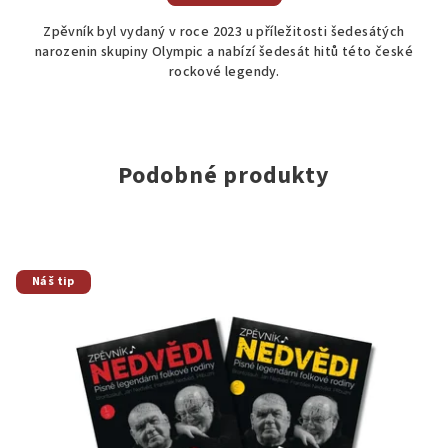
5,0
Zpěvník byl vydaný v roce 2023 u příležitosti šedesátých
z
narozenin skupiny Olympic a nabízí šedesát hitů této české
5
rockové legendy.
hvězdiček.
Podobné produkty
Náš tip