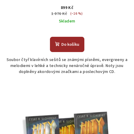
899 Kč
1 076 Kč
(–16 %)
Skladem
Průměrné
hodnocení
produktu
Do košíku
je
5,0
Soubor čtyř klavírních sešitů se známými písněmi, evergreeny a
z
melodiemi v lehké a technicky nenáročné úpravě. Noty jsou
5
doplněny akordovými značkami a poslechovým CD.
hvězdiček.