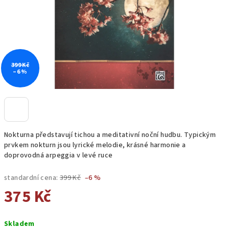
399 Kč
–6 %
Nokturna představují tichou a meditativní noční hudbu. Typickým
prvkem nokturn jsou lyrické melodie, krásné harmonie a
doprovodná arpeggia v levé ruce
standardní cena:
399 Kč
–6 %
375 Kč
Měrná
Skladem
cena: