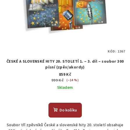
KÓD:
1367
ČESKÉ A SLOVENSKÉ HITY 20. STOLETÍ 1. – 3. díl – soubor 300
písní (zpěv/akordy)
859 Kč
999 Kč
(–14 %)
Skladem
Do košíku
Soubor tří zpěvníků České a slovenské hity 20. století obsahuje