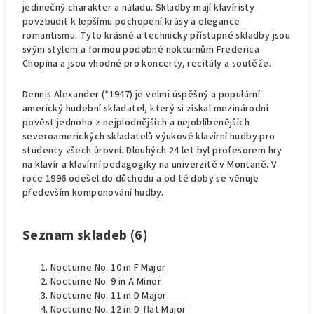
jedinečný charakter a náladu. Skladby mají klavíristy
povzbudit k lepšímu pochopení krásy a elegance
romantismu. Tyto krásné a technicky přístupné skladby jsou
svým stylem a formou podobné nokturnům Frederica
Chopina a jsou vhodné pro koncerty, recitály a soutěže.
Dennis Alexander (*1947) je velmi úspěšný a populární
americký hudební skladatel, který si získal mezinárodní
pověst jednoho z nejplodnějších a nejoblíbenějších
severoamerických skladatelů výukové klavírní hudby pro
studenty všech úrovní. Dlouhých 24 let byl profesorem hry
na klavír a klavírní pedagogiky na univerzitě v Montaně. V
roce 1996 odešel do důchodu a od té doby se věnuje
především komponování hudby.
Seznam skladeb (6)
Nocturne No. 10 in F Major
Nocturne No. 9 in A Minor
Nocturne No. 11 in D Major
Nocturne No. 12 in D-flat Major