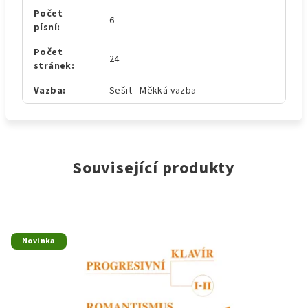
Počet
6
písní
:
Počet
24
stránek
:
Vazba
:
Sešit - Měkká vazba
Související produkty
Novinka