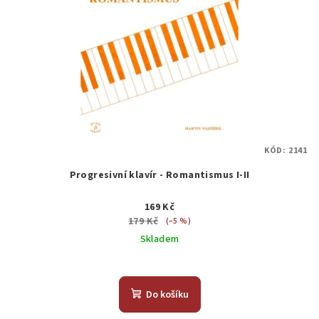
KÓD:
2141
Progresivní klavír - Romantismus I-II
169 Kč
179 Kč
(–5 %)
Skladem
Do košíku