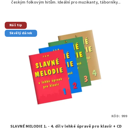
českým folkovým hitům. Ideální pro muzikanty, táborníky...
hvězdiček.
Náš tip
Skvělý dárek
KÓD:
999
SLAVNÉ MELODIE 1. - 4. díl v lehké úpravě pro klavír + CD