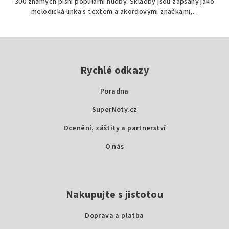
300 známých písní populární hudby. Skladby jsou zapsány jako
melodická linka s textem a akordovými značkami,...
Z
á
p
Rychlé odkazy
a
Poradna
t
SuperNoty.cz
í
Ocenění, záštity a partnerství
O nás
Nakupujte s jistotou
Doprava a platba