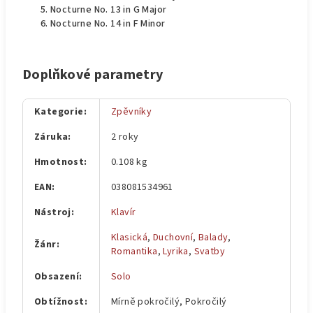
Nocturne No. 13 in G Major
Nocturne No. 14 in F Minor
Doplňkové parametry
Kategorie
:
Zpěvníky
Záruka
:
2 roky
Hmotnost
:
0.108 kg
EAN
:
038081534961
Nástroj
:
Klavír
Klasická
,
Duchovní
,
Balady
,
Žánr
:
Romantika
,
Lyrika
,
Svatby
Obsazení
:
Solo
Obtížnost
:
Mírně pokročilý, Pokročilý