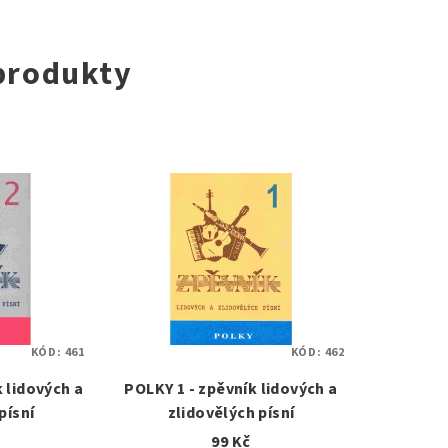
 produkty
KÓD:
461
KÓD:
462
k lidových a
POLKY 1 - zpěvník lidových a
písní
zlidovělých písní
99 Kč