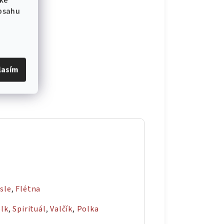
 ke
obsahu
lasím
sle
,
Flétna
olk
,
Spirituál
,
Valčík
,
Polka