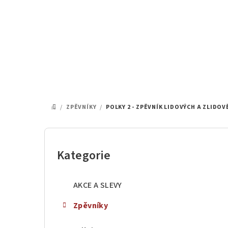
Přejít
na
obsah
/
ZPĚVNÍKY
/
POLKY 2 - ZPĚVNÍK LIDOVÝCH A ZLIDOV
DOMŮ
P
o
Kategorie
Přeskočit
kategorie
s
AKCE A SLEVY
t
Zpěvníky
r