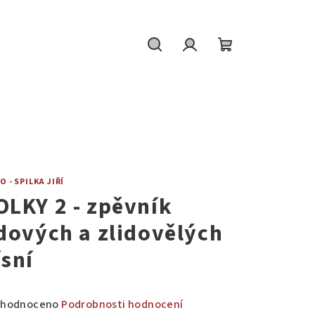
Hledat
Přihlášení
Nákupní
košík
O - SPILKA JIŘÍ
OLKY 2 - zpěvník
idových a zlidovělých
ísní
měrné
hodnoceno
Podrobnosti hodnocení