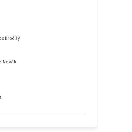
pokročilý
ír Novák
a