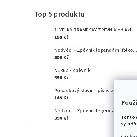
Top 5 produktů
1. VELKÝ TRAMPSKÝ ZPĚVNÍK od A do Z - texty akordy
199 Kč
Nedvědi - Zpěvník legendární folkové rodiny - 1.
390 Kč
NEREZ - Zpěvník
390 Kč
Pohádkový klavír – písně z českých po
149 Kč
Použ
Nedvědi - Zpěvník legendární folkové rodiny - 2.
Tento 
390 Kč
vyjadřu