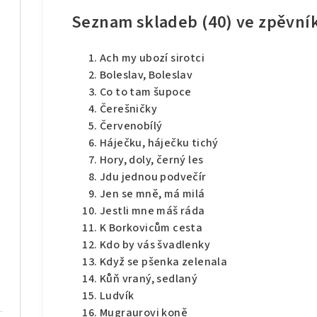
Seznam skladeb (40) ve zpěvní
Ach my ubozí sirotci
Boleslav, Boleslav
Co to tam šupoce
Čerešničky
Červenobílý
Háječku, háječku tichý
Hory, doly, černý les
Jdu jednou podvečír
Jen se mně, má milá
Jestli mne máš ráda
K Borkovicům cesta
Kdo by vás švadlenky
Když se pšenka zelenala
Kůň vraný, sedlaný
Ludvík
Mugraurovi koně