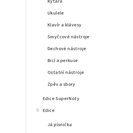
a
Kytara
n
Ukulele
n
Klavír a klávesy
í
Smyčcové nástroje
p
Dechové nástroje
a
Bicí a perkuse
n
Ostatní nástroje
e
Zpěv a sbory
l
Edice SuperNoty
Edice
Já písnička