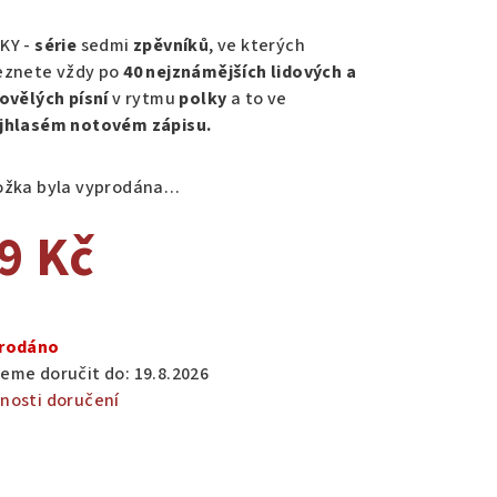
nocení
duktu
KY -
série
sedmi
zpěvníků
, ve kterých
eznete vždy po
40 nejznámějších lidových a
dovělých písní
v rytmu
polky
a to ve
jhlasém notovém zápisu.
zdiček.
ožka byla vyprodána…
9 Kč
ná
a:
rodáno
eme doručit do:
19.8.2026
nosti doručení