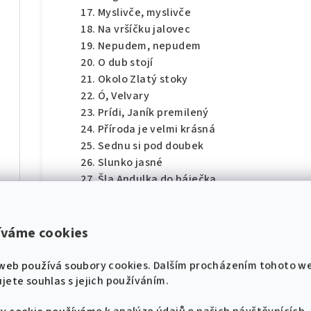
Myslivče, myslivče
Na vršíčku jalovec
Nepudem, nepudem
O dub stojí
Okolo Zlatý stoky
Ó, Velvary
Prídi, Janík premilený
díl
Příroda je velmi krásná
Sednu si pod doubek
Slunko jasné
Šla Andulka do háječka
Šly panenky po silnici
hádek pro klavír
Ta hlavňovská náves
Támhle stojí doubeček
íváme cookies
Ten panskej kočí
díl
Ti naši mládenci
web používá soubory cookies. Dalším procházením tohoto w
Tou píseckou branou
jete souhlas s jejich používáním.
Ty sedlecký stráně