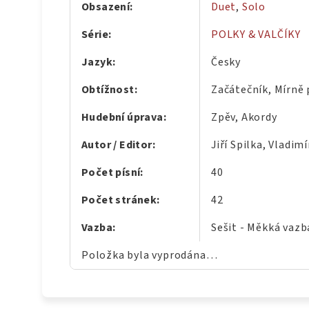
Obsazení
:
Duet
,
Solo
Série
:
POLKY & VALČÍKY
Jazyk
:
Česky
Obtížnost
:
Začátečník, Mírně 
Hudební úprava
:
Zpěv, Akordy
Autor / Editor
:
Jiří Spilka, Vladim
Počet písní
:
40
Počet stránek
:
42
Vazba
:
Sešit - Měkká vazb
Položka byla vyprodána…