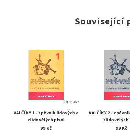
Související
KÓD:
457
VALČÍKY 1 - zpěvník lidových a
VALČÍKY 2 - zpěvní
zlidovělých písní
zlidovělých 
99 Kč
99 Kč