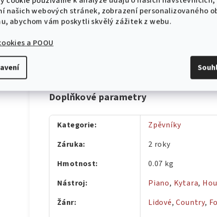
y cookie používáme k analýze údajů o našich návštěvnících,
U kláštera stojí kámen
ní našich webových stránek, zobrazení personalizovaného 
U potůčku
mu, abychom vám poskytli skvělý zážitek z webu.
V netolickým údolí
Vzal jsem si děvčátko
 cookies a POOU
V zeleném háji
Zvečera při měsíčku
avení
Souh
Doplňkové parametry
Kategorie
:
Zpěvníky
Záruka
:
2 roky
Hmotnost
:
0.07 kg
Nástroj
:
Piano
,
Kytara
,
Hou
Žánr
:
Lidové
,
Country
,
F