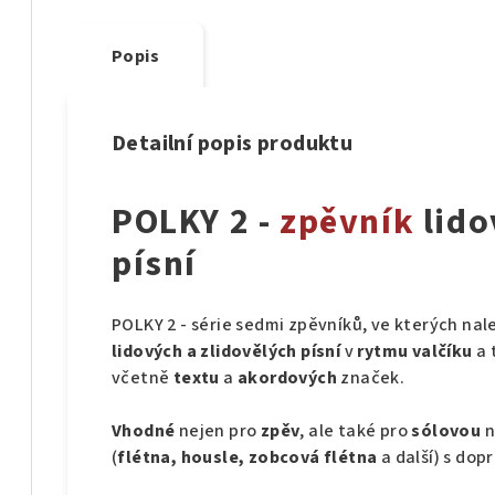
Popis
Detailní popis produktu
POLKY 2 -
zpěvník
lido
písní
POLKY 2 - série sedmi zpěvníků, ve kterých na
lidových a zlidovělých písní
v
rytmu valčíku
a 
včetně
textu
a
akordových
značek.
Vhodné
nejen pro
zpěv
, ale také pro
sólovou
n
(
flétna, housle, zobcová flétna
a další) s do