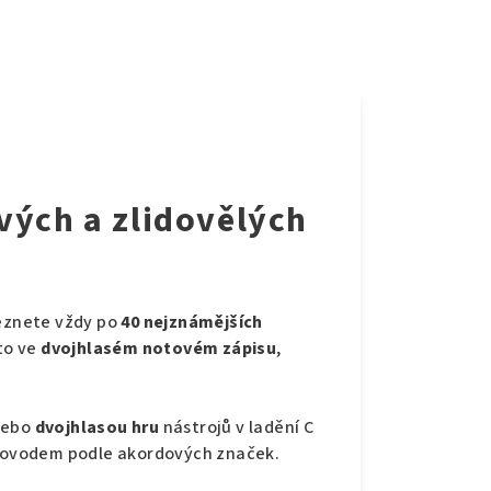
vých a zlidovělých
leznete vždy po
40 nejznámějších
to ve
dvojhlasém notovém zápisu
,
ebo
dvojhlasou hru
nástrojů v ladění C
provodem podle akordových značek.